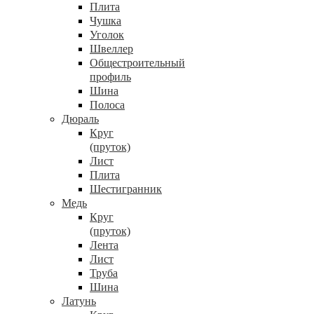
Плита
Чушка
Уголок
Швеллер
Общестроительный
профиль
Шина
Полоса
Дюраль
Круг
(пруток)
Лист
Плита
Шестигранник
Медь
Круг
(пруток)
Лента
Лист
Труба
Шина
Латунь