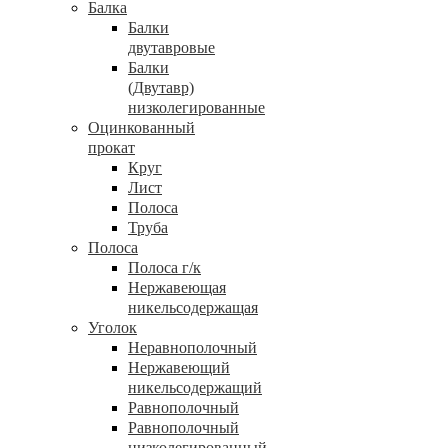
Балка
Балки
двутавровые
Балки
(Двутавр)
низколегированные
Оцинкованный
прокат
Круг
Лист
Полоса
Труба
Полоса
Полоса г/к
Нержавеющая
никельсодержащая
Уголок
Неравнополочный
Нержавеющий
никельсодержащий
Равнополочный
Равнополочный
низколегированный