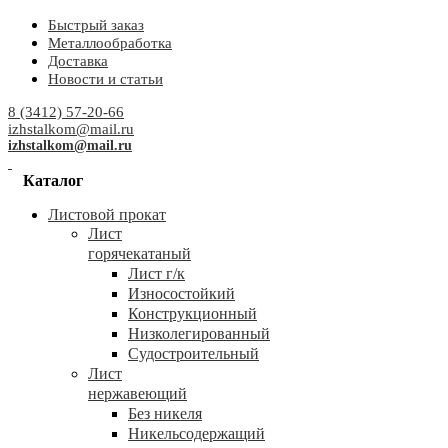
Быстрый заказ
Металлообработка
Доставка
Новости и статьи
8 (3412) 57-20-66
izhstalkom@mail.ru
izhstalkom@mail.ru
Каталог
Листовой прокат
Лист
горячекатаный
Лист г/к
Износостойкий
Конструкционный
Низколегированный
Судостроительный
Лист
нержавеющий
Без никеля
Никельсодержащий