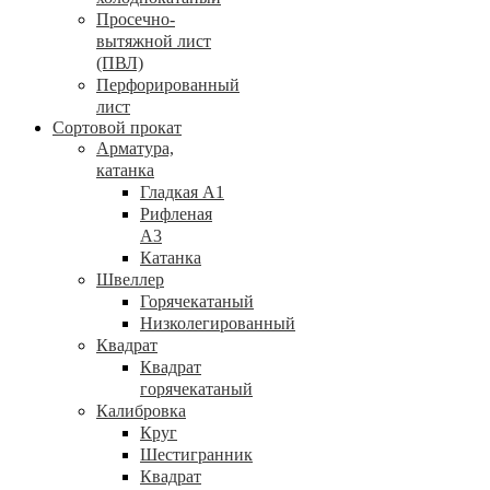
Просечно-
вытяжной лист
(ПВЛ)
Перфорированный
лист
Сортовой прокат
Арматура,
катанка
Гладкая А1
Рифленая
А3
Катанка
Швеллер
Горячекатаный
Низколегированный
Квадрат
Квадрат
горячекатаный
Калибровка
Круг
Шестигранник
Квадрат