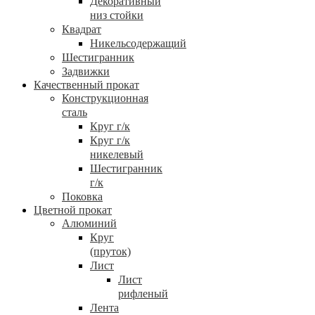
Декоративный
низ стойки
Квадрат
Никельсодержащий
Шестигранник
Задвижки
Качественный прокат
Конструкционная
сталь
Круг г/к
Круг г/к
никелевый
Шестигранник
г/к
Поковка
Цветной прокат
Алюминий
Круг
(пруток)
Лист
Лист
рифленый
Лента