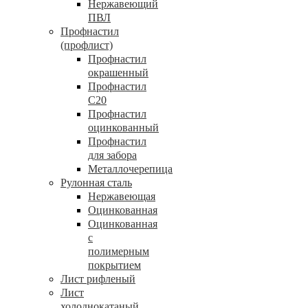
Нержавеющий
ПВЛ
Профнастил
(профлист)
Профнастил
окрашенный
Профнастил
С20
Профнастил
оцинкованный
Профнастил
для забора
Металлочерепица
Рулонная сталь
Нержавеющая
Оцинкованная
Оцинкованная
с
полимерным
покрытием
Лист рифленый
Лист
холоднокатаный