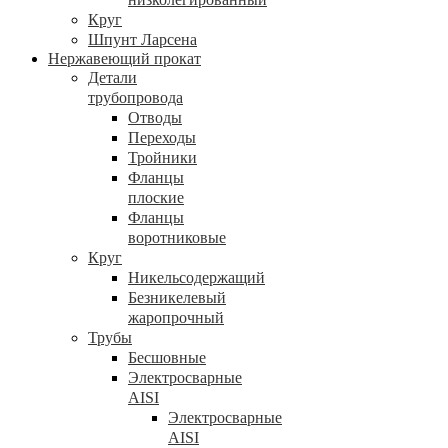
Круг
Шпунт Ларсена
Нержавеющий прокат
Детали
трубопровода
Отводы
Переходы
Тройники
Фланцы
плоские
Фланцы
воротниковые
Круг
Никельсодержащий
Безникелевый
жаропрочный
Трубы
Бесшовные
Электросварные
AISI
Электросварные
AISI