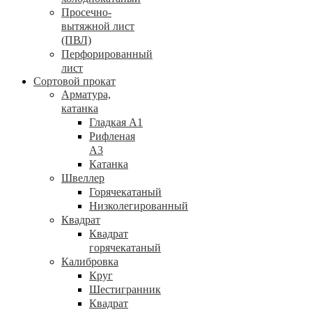
Просечно-
вытяжной лист
(ПВЛ)
Перфорированный
лист
Сортовой прокат
Арматура,
катанка
Гладкая А1
Рифленая
А3
Катанка
Швеллер
Горячекатаный
Низколегированный
Квадрат
Квадрат
горячекатаный
Калибровка
Круг
Шестигранник
Квадрат