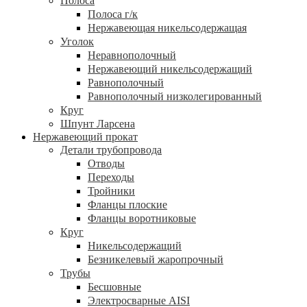
Полоса
Полоса г/к
Нержавеющая никельсодержащая
Уголок
Неравнополочный
Нержавеющий никельсодержащий
Равнополочный
Равнополочный низколегированный
Круг
Шпунт Ларсена
Нержавеющий прокат
Детали трубопровода
Отводы
Переходы
Тройники
Фланцы плоские
Фланцы воротниковые
Круг
Никельсодержащий
Безникелевый жаропрочный
Трубы
Бесшовные
Электросварные AISI