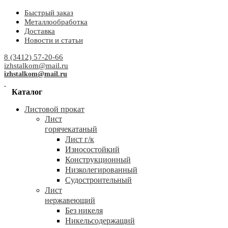
Быстрый заказ
Металлообработка
Доставка
Новости и статьи
8 (3412) 57-20-66
izhstalkom@mail.ru
izhstalkom@mail.ru
Каталог
Листовой прокат
Лист
горячекатаный
Лист г/к
Износостойкий
Конструкционный
Низколегированный
Судостроительный
Лист
нержавеющий
Без никеля
Никельсодержащий