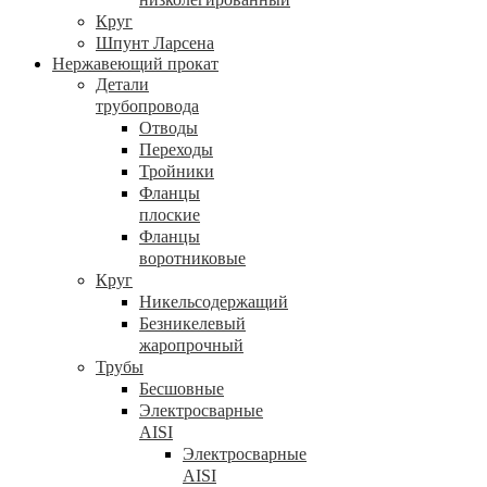
Круг
Шпунт Ларсена
Нержавеющий прокат
Детали
трубопровода
Отводы
Переходы
Тройники
Фланцы
плоские
Фланцы
воротниковые
Круг
Никельсодержащий
Безникелевый
жаропрочный
Трубы
Бесшовные
Электросварные
AISI
Электросварные
AISI