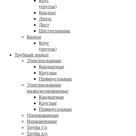
Круг
(пруток)
Квадрат
Лента
Лист
Шестигранник
Бронза
Круг
(пруток)
Трубный прокат
Электросварные
Квадратные
Круглые
Прямоугольные
Электросварные
низколегированные
Квадратные
Круглые
Прямоугольные
Оцинкованные
Нержавеющие
Трубы г/д
Трубы х/д