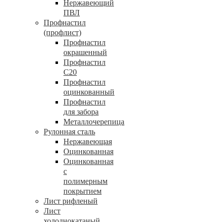
Нержавеющий
ПВЛ
Профнастил
(профлист)
Профнастил
окрашенный
Профнастил
С20
Профнастил
оцинкованный
Профнастил
для забора
Металлочерепица
Рулонная сталь
Нержавеющая
Оцинкованная
Оцинкованная
с
полимерным
покрытием
Лист рифленый
Лист
холоднокатаный