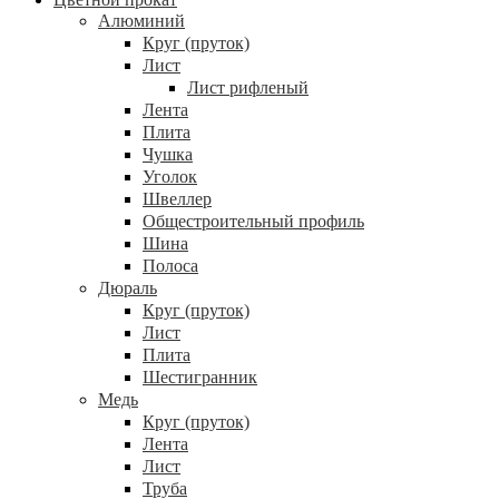
Алюминий
Круг (пруток)
Лист
Лист рифленый
Лента
Плита
Чушка
Уголок
Швеллер
Общестроительный профиль
Шина
Полоса
Дюраль
Круг (пруток)
Лист
Плита
Шестигранник
Медь
Круг (пруток)
Лента
Лист
Труба