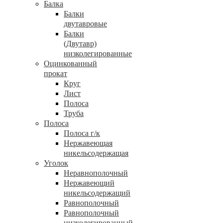
Балка
Балки
двутавровые
Балки
(Двутавр)
низколегированные
Оцинкованный
прокат
Круг
Лист
Полоса
Труба
Полоса
Полоса г/к
Нержавеющая
никельсодержащая
Уголок
Неравнополочный
Нержавеющий
никельсодержащий
Равнополочный
Равнополочный
низколегированный