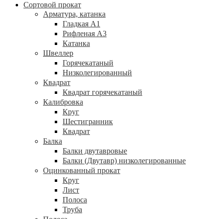
Сортовой прокат
Арматура, катанка
Гладкая А1
Рифленая А3
Катанка
Швеллер
Горячекатаный
Низколегированный
Квадрат
Квадрат горячекатаный
Калибровка
Круг
Шестигранник
Квадрат
Балка
Балки двутавровые
Балки (Двутавр) низколегированные
Оцинкованный прокат
Круг
Лист
Полоса
Труба