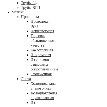
Трубы б/у
Трубы ВГП
Метизы
Проволока
Проволока
Вр-1
Нержавеющая
Торговая
обыкновенного
качества
Качественная
Нихромовая
Из сплавов
с высоким
сопротивлением
Отожжённая
Лента
Холоднокатаная
упаковочная
Холоднокатаная
оцинкованная
Из