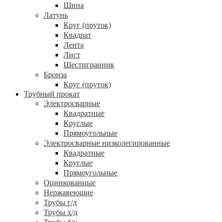
Шина
Латунь
Круг (пруток)
Квадрат
Лента
Лист
Шестигранник
Бронза
Круг (пруток)
Трубный прокат
Электросварные
Квадратные
Круглые
Прямоугольные
Электросварные низколегированные
Квадратные
Круглые
Прямоугольные
Оцинкованные
Нержавеющие
Трубы г/д
Трубы х/д