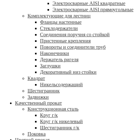
Электросварные AISI квадратные
Электросварные AISI прямоугольные
Комплектующие для лестниц
Фланцы настенные
Стеклодержатели
Соединения поручня со стойкой
Пристенные крепления
Повороты и соединители труб
Наконечники
Держатель ригеля
Заглушки
Декоративный низ стойки
Квадрат
Никельсодержащий
Шестигранник
Задвижки
Качественный прокат
Конструкционная сталь
Круг г/к
Круг г/к никелевый
Шестигранник г/к
Поковка
Цветной прокат