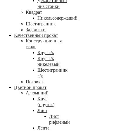
Декоративный
низ стойки
Квадрат
Никельсодержащий
Шестигранник
Задвижки
Качественный прокат
Конструкционная
сталь
Круг г/к
Круг г/к
никелевый
Шестигранник
г/к
Поковка
Цветной прокат
Алюминий
Круг
(пруток)
Лист
Лист
рифленый
Лента