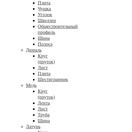
Плита
Чушка
Уголок
Швеллер
Общестроительный
профиль
Шина
Полоса
Дюраль
Круг
(пруток)
Лист
Плита
Шестигранник
Медь
Круг
(пруток)
Лента
Лист
Труба
Шина
Латунь