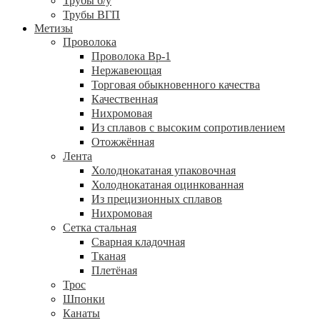
Трубы б/у
Трубы ВГП
Метизы
Проволока
Проволока Вр-1
Нержавеющая
Торговая обыкновенного качества
Качественная
Нихромовая
Из сплавов с высоким сопротивлением
Отожжённая
Лента
Холоднокатаная упаковочная
Холоднокатаная оцинкованная
Из прецизионных сплавов
Нихромовая
Сетка стальная
Сварная кладочная
Тканая
Плетёная
Трос
Шпонки
Канаты