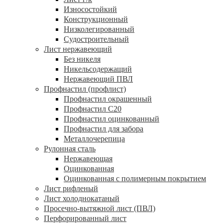
Износостойкий
Конструкционный
Низколегированный
Судостроительный
Лист нержавеющий
Без никеля
Никельсодержащий
Нержавеющий ПВЛ
Профнастил (профлист)
Профнастил окрашенный
Профнастил С20
Профнастил оцинкованный
Профнастил для забора
Металлочерепица
Рулонная сталь
Нержавеющая
Оцинкованная
Оцинкованная с полимерным покрытием
Лист рифленый
Лист холоднокатаный
Просечно-вытяжной лист (ПВЛ)
Перфорированный лист