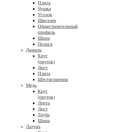
Плита
Чушка
Уголок
Швеллер
Общестроительный
профиль
Шина
Полоса
Дюраль
Круг
(пруток)
Лист
Плита
Шестигранник
Медь
Круг
(пруток)
Лента
Лист
Труба
Шина
Латунь