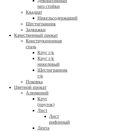
Декоративный
низ стойки
Квадрат
Никельсодержащий
Шестигранник
Задвижки
Качественный прокат
Конструкционная
сталь
Круг г/к
Круг г/к
никелевый
Шестигранник
г/к
Поковка
Цветной прокат
Алюминий
Круг
(пруток)
Лист
Лист
рифленый
Лента