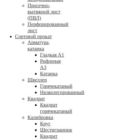
Просечно-
вытяжной лист
(ПВЛ)
Перфорированный
лист
Сортовой прокат
Арматура,
катанка
Гладкая А1
Рифленая
А3
Катанка
Швеллер
Горячекатаный
Низколегированный
Квадрат
Квадрат
горячекатаный
Калибровка
Круг
Шестигранник
Квадрат