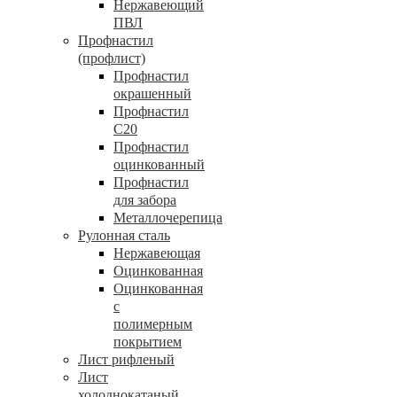
Нержавеющий
ПВЛ
Профнастил
(профлист)
Профнастил
окрашенный
Профнастил
С20
Профнастил
оцинкованный
Профнастил
для забора
Металлочерепица
Рулонная сталь
Нержавеющая
Оцинкованная
Оцинкованная
с
полимерным
покрытием
Лист рифленый
Лист
холоднокатаный