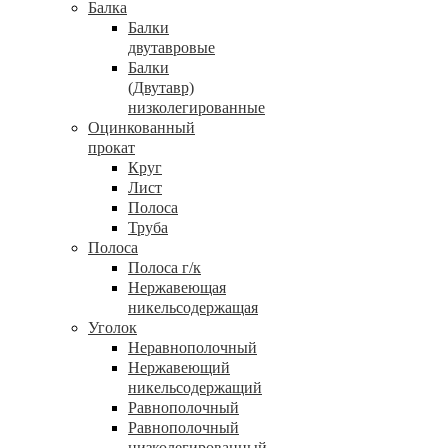
Балка
Балки
двутавровые
Балки
(Двутавр)
низколегированные
Оцинкованный
прокат
Круг
Лист
Полоса
Труба
Полоса
Полоса г/к
Нержавеющая
никельсодержащая
Уголок
Неравнополочный
Нержавеющий
никельсодержащий
Равнополочный
Равнополочный
низколегированный