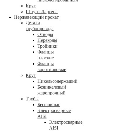
Круг
Шпунт Ларсена
Нержавеющий прокат
Детали
трубопровода
Отводы
Переходы
Тройники
Фланцы
плоские
Фланцы
воротниковые
Круг
Никельсодержащий
Безникелевый
жаропрочный
Трубы
Бесшовные
Электросварные
AISI
Электросварные
AISI