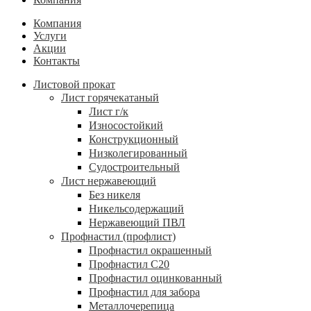
Компания
Услуги
Акции
Контакты
Листовой прокат
Лист горячекатаный
Лист г/к
Износостойкий
Конструкционный
Низколегированный
Судостроительный
Лист нержавеющий
Без никеля
Никельсодержащий
Нержавеющий ПВЛ
Профнастил (профлист)
Профнастил окрашенный
Профнастил С20
Профнастил оцинкованный
Профнастил для забора
Металлочерепица