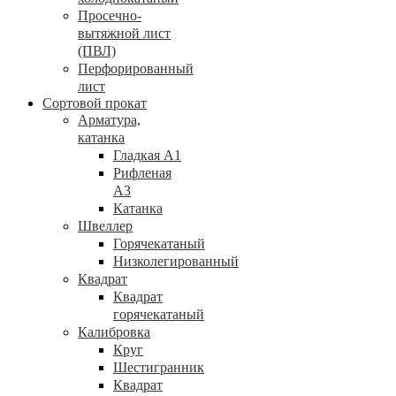
Просечно-
вытяжной лист
(ПВЛ)
Перфорированный
лист
Сортовой прокат
Арматура,
катанка
Гладкая А1
Рифленая
А3
Катанка
Швеллер
Горячекатаный
Низколегированный
Квадрат
Квадрат
горячекатаный
Калибровка
Круг
Шестигранник
Квадрат