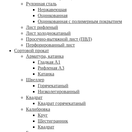
Рулонная сталь
Нержавеющая
Оцинкованная
Оцинкованная с полимерным покрытием
Лист рифленый
Лист холоднокатаный
Просечно-вытяжной лист (ПВЛ)
Перфорированный лист
Сортовой прокат
Арматура, катанка
Гладкая А1
Рифленая А3
Катанка
Швеллер
Горячекатаный
Низколегированный
Квадрат
Квадрат горячекатаный
Калибровка
Круг
Шестигранник
Квадрат