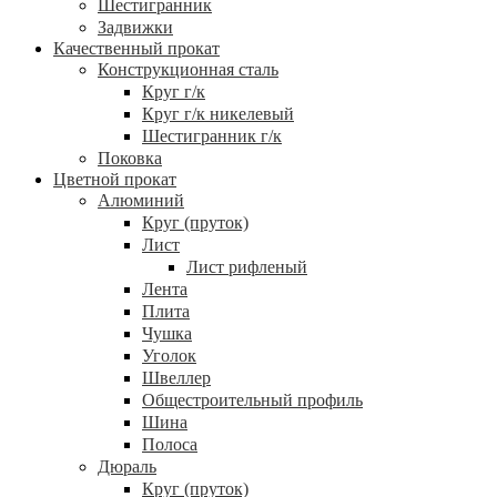
Шестигранник
Задвижки
Качественный прокат
Конструкционная сталь
Круг г/к
Круг г/к никелевый
Шестигранник г/к
Поковка
Цветной прокат
Алюминий
Круг (пруток)
Лист
Лист рифленый
Лента
Плита
Чушка
Уголок
Швеллер
Общестроительный профиль
Шина
Полоса
Дюраль
Круг (пруток)