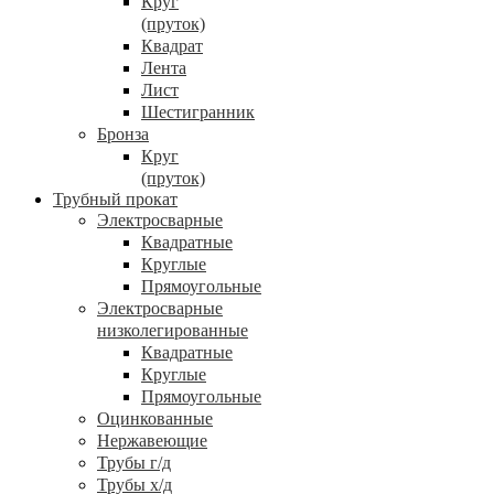
Круг
(пруток)
Квадрат
Лента
Лист
Шестигранник
Бронза
Круг
(пруток)
Трубный прокат
Электросварные
Квадратные
Круглые
Прямоугольные
Электросварные
низколегированные
Квадратные
Круглые
Прямоугольные
Оцинкованные
Нержавеющие
Трубы г/д
Трубы х/д