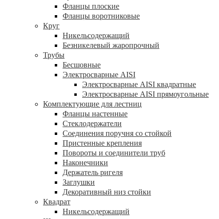
Фланцы плоские
Фланцы воротниковые
Круг
Никельсодержащий
Безникелевый жаропрочный
Трубы
Бесшовные
Электросварные AISI
Электросварные AISI квадратные
Электросварные AISI прямоугольные
Комплектующие для лестниц
Фланцы настенные
Стеклодержатели
Соединения поручня со стойкой
Пристенные крепления
Повороты и соединители труб
Наконечники
Держатель ригеля
Заглушки
Декоративный низ стойки
Квадрат
Никельсодержащий