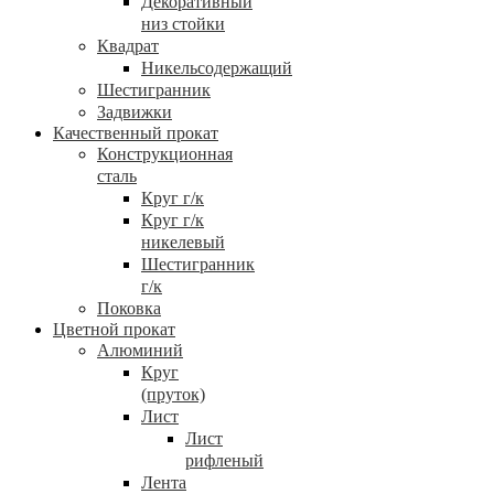
Декоративный
низ стойки
Квадрат
Никельсодержащий
Шестигранник
Задвижки
Качественный прокат
Конструкционная
сталь
Круг г/к
Круг г/к
никелевый
Шестигранник
г/к
Поковка
Цветной прокат
Алюминий
Круг
(пруток)
Лист
Лист
рифленый
Лента