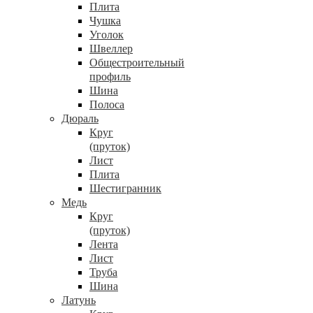
Плита
Чушка
Уголок
Швеллер
Общестроительный
профиль
Шина
Полоса
Дюраль
Круг
(пруток)
Лист
Плита
Шестигранник
Медь
Круг
(пруток)
Лента
Лист
Труба
Шина
Латунь