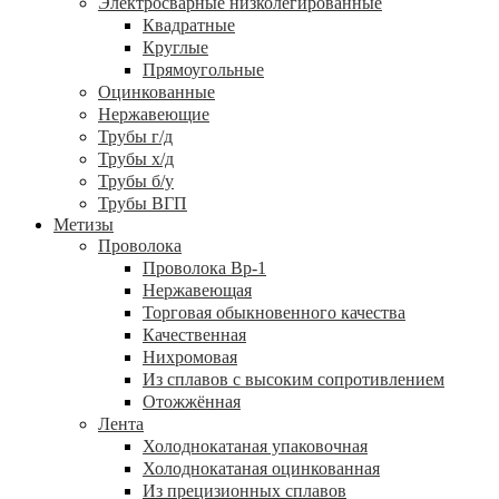
Электросварные низколегированные
Квадратные
Круглые
Прямоугольные
Оцинкованные
Нержавеющие
Трубы г/д
Трубы х/д
Трубы б/у
Трубы ВГП
Метизы
Проволока
Проволока Вр-1
Нержавеющая
Торговая обыкновенного качества
Качественная
Нихромовая
Из сплавов с высоким сопротивлением
Отожжённая
Лента
Холоднокатаная упаковочная
Холоднокатаная оцинкованная
Из прецизионных сплавов