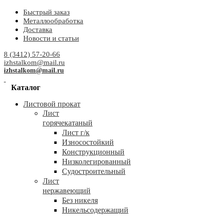
Быстрый заказ
Металлообработка
Доставка
Новости и статьи
8 (3412) 57-20-66
izhstalkom@mail.ru
izhstalkom@mail.ru
Каталог
Листовой прокат
Лист
горячекатаный
Лист г/к
Износостойкий
Конструкционный
Низколегированный
Судостроительный
Лист
нержавеющий
Без никеля
Никельсодержащий