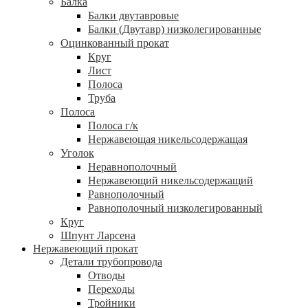
Балка
Балки двутавровые
Балки (Двутавр) низколегированные
Оцинкованный прокат
Круг
Лист
Полоса
Труба
Полоса
Полоса г/к
Нержавеющая никельсодержащая
Уголок
Неравнополочный
Нержавеющий никельсодержащий
Равнополочный
Равнополочный низколегированный
Круг
Шпунт Ларсена
Нержавеющий прокат
Детали трубопровода
Отводы
Переходы
Тройники