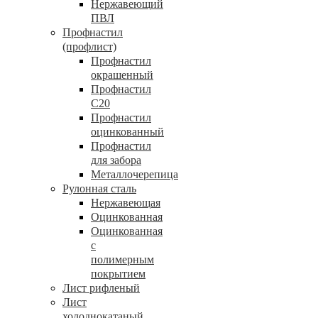
Нержавеющий
ПВЛ
Профнастил
(профлист)
Профнастил
окрашенный
Профнастил
С20
Профнастил
оцинкованный
Профнастил
для забора
Металлочерепица
Рулонная сталь
Нержавеющая
Оцинкованная
Оцинкованная
с
полимерным
покрытием
Лист рифленый
Лист
холоднокатаный