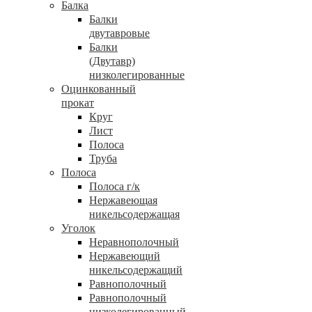
Балка
Балки
двутавровые
Балки
(Двутавр)
низколегированные
Оцинкованный
прокат
Круг
Лист
Полоса
Труба
Полоса
Полоса г/к
Нержавеющая
никельсодержащая
Уголок
Неравнополочный
Нержавеющий
никельсодержащий
Равнополочный
Равнополочный
низколегированный