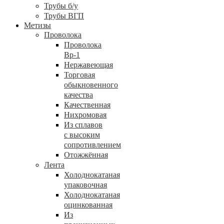
Трубы б/у
Трубы ВГП
Метизы
Проволока
Проволока
Вр-1
Нержавеющая
Торговая
обыкновенного
качества
Качественная
Нихромовая
Из сплавов
с высоким
сопротивлением
Отожжённая
Лента
Холоднокатаная
упаковочная
Холоднокатаная
оцинкованная
Из