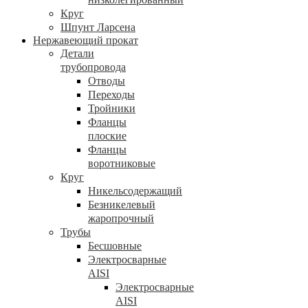
Круг
Шпунт Ларсена
Нержавеющий прокат
Детали
трубопровода
Отводы
Переходы
Тройники
Фланцы
плоские
Фланцы
воротниковые
Круг
Никельсодержащий
Безникелевый
жаропрочный
Трубы
Бесшовные
Электросварные
AISI
Электросварные
AISI