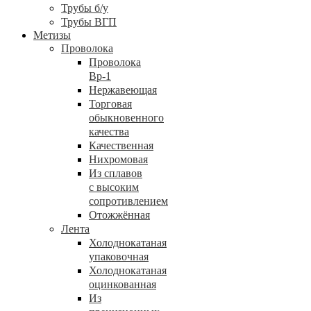
Трубы б/у
Трубы ВГП
Метизы
Проволока
Проволока
Вр-1
Нержавеющая
Торговая
обыкновенного
качества
Качественная
Нихромовая
Из сплавов
с высоким
сопротивлением
Отожжённая
Лента
Холоднокатаная
упаковочная
Холоднокатаная
оцинкованная
Из