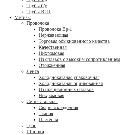
Трубы б/у
Трубы ВГП
Метизы
Проволока
Проволока Вр-1
Нержавеющая
Торговая обыкновенного качества
Качественная
Нихромовая
Из сплавов с высоким сопротивлением
Отожжённая
Лента
Холоднокатаная упаковочная
Холоднокатаная оцинкованная
Из прецизионных сплавов
Нихромовая
Сетка стальная
Сварная кладочная
Тканая
Плетёная
Трос
Шпонки