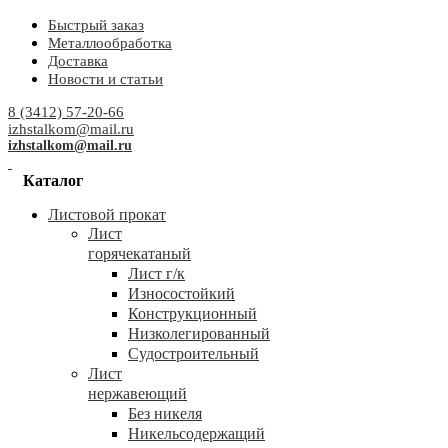
Быстрый заказ
Металлообработка
Доставка
Новости и статьи
8 (3412) 57-20-66
izhstalkom@mail.ru
izhstalkom@mail.ru
Каталог
Листовой прокат
Лист
горячекатаный
Лист г/к
Износостойкий
Конструкционный
Низколегированный
Судостроительный
Лист
нержавеющий
Без никеля
Никельсодержащий