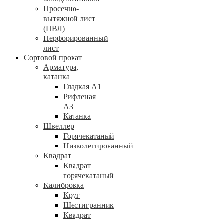
Просечно-
вытяжной лист
(ПВЛ)
Перфорированный
лист
Сортовой прокат
Арматура,
катанка
Гладкая А1
Рифленая
А3
Катанка
Швеллер
Горячекатаный
Низколегированный
Квадрат
Квадрат
горячекатаный
Калибровка
Круг
Шестигранник
Квадрат