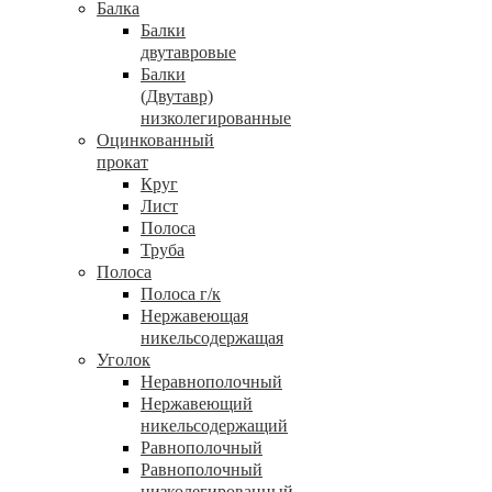
Балка
Балки
двутавровые
Балки
(Двутавр)
низколегированные
Оцинкованный
прокат
Круг
Лист
Полоса
Труба
Полоса
Полоса г/к
Нержавеющая
никельсодержащая
Уголок
Неравнополочный
Нержавеющий
никельсодержащий
Равнополочный
Равнополочный
низколегированный