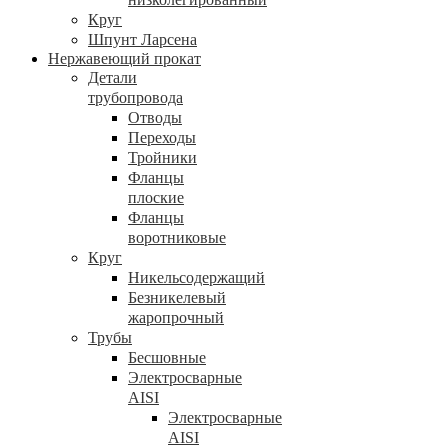
Круг
Шпунт Ларсена
Нержавеющий прокат
Детали
трубопровода
Отводы
Переходы
Тройники
Фланцы
плоские
Фланцы
воротниковые
Круг
Никельсодержащий
Безникелевый
жаропрочный
Трубы
Бесшовные
Электросварные
AISI
Электросварные
AISI