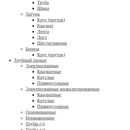
Труба
Шина
Латунь
Круг (пруток)
Квадрат
Лента
Лист
Шестигранник
Бронза
Круг (пруток)
Трубный прокат
Электросварные
Квадратные
Круглые
Прямоугольные
Электросварные низколегированные
Квадратные
Круглые
Прямоугольные
Оцинкованные
Нержавеющие
Трубы г/д
Трубы х/д