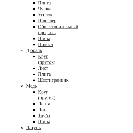
Плита
Чушка
Уголок
Швеллер
Общестроительный
профиль
Шина
Полоса
Дюраль
Круг
(пруток)
Лист
Плита
Шестигранник
Медь
Круг
(пруток)
Лента
Лист
Труба
Шина
Латунь