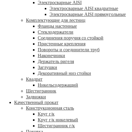
Электросварные AISI
Электросварные AISI квадратные
Электросварные AISI прямоугольные
Комплектующие для лестниц
Фланцы настенные
Стеклодержатели
Соединения поручня со стойкой
Пристенные крепления
Повороты и соединители труб
Наконечники
Держатель ригеля
Заглушки
Декоративный низ стойки
Квадрат
Никельсодержащий
Шестигранник
Задвижки
Качественный прокат
Конструкционная сталь
Круг г/к
Круг г/к никелевый
Шестигранник г/к
Поковка