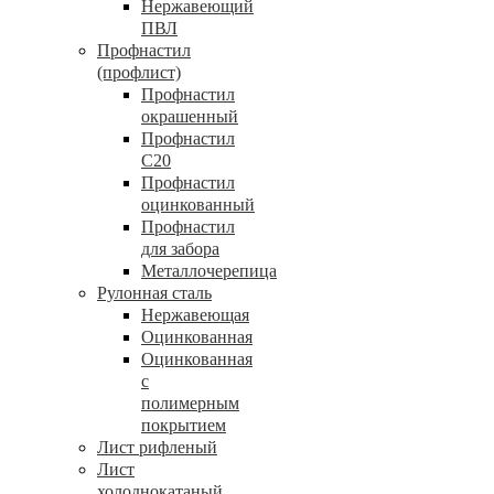
Нержавеющий
ПВЛ
Профнастил
(профлист)
Профнастил
окрашенный
Профнастил
С20
Профнастил
оцинкованный
Профнастил
для забора
Металлочерепица
Рулонная сталь
Нержавеющая
Оцинкованная
Оцинкованная
с
полимерным
покрытием
Лист рифленый
Лист
холоднокатаный