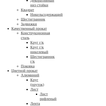
Декоративный
низ стойки
Квадрат
Никельсодержащий
Шестигранник
Задвижки
Качественный прокат
Конструкционная
сталь
Круг г/к
Круг г/к
никелевый
Шестигранник
г/к
Поковка
Цветной прокат
Алюминий
Круг
(пруток)
Лист
Лист
рифленый
Лента