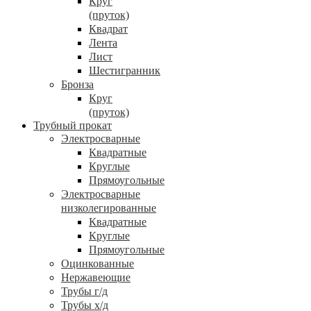
Круг
(пруток)
Квадрат
Лента
Лист
Шестигранник
Бронза
Круг
(пруток)
Трубный прокат
Электросварные
Квадратные
Круглые
Прямоугольные
Электросварные
низколегированные
Квадратные
Круглые
Прямоугольные
Оцинкованные
Нержавеющие
Трубы г/д
Трубы х/д