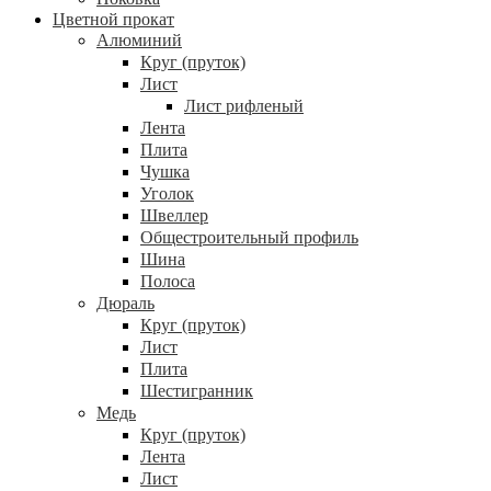
Цветной прокат
Алюминий
Круг (пруток)
Лист
Лист рифленый
Лента
Плита
Чушка
Уголок
Швеллер
Общестроительный профиль
Шина
Полоса
Дюраль
Круг (пруток)
Лист
Плита
Шестигранник
Медь
Круг (пруток)
Лента
Лист