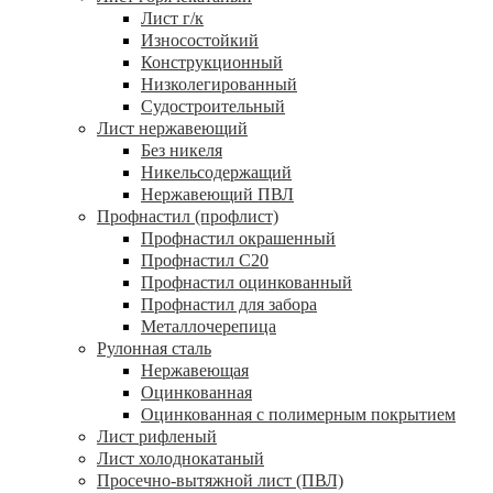
Лист г/к
Износостойкий
Конструкционный
Низколегированный
Судостроительный
Лист нержавеющий
Без никеля
Никельсодержащий
Нержавеющий ПВЛ
Профнастил (профлист)
Профнастил окрашенный
Профнастил С20
Профнастил оцинкованный
Профнастил для забора
Металлочерепица
Рулонная сталь
Нержавеющая
Оцинкованная
Оцинкованная с полимерным покрытием
Лист рифленый
Лист холоднокатаный
Просечно-вытяжной лист (ПВЛ)