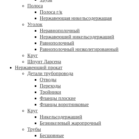
Полоса
Полоса г/к
Нержавеющая никельсодержащая
Уголок
Неравнополочный
Нержавеющий никельсодержащий
Равнополочный
Равнополочный низколегированный
Круг
Шпунт Ларсена
Нержавеющий прокат
Детали трубопровода
Отводы
Переходы
Тройники
Фланцы плоские
Фланцы воротниковые
Круг
Никельсодержащий
Безникелевый жаропрочный
Трубы
Бесшовные