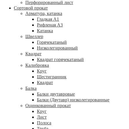
Перфорированный лист
Сортовой прокат
Арматура, катанка
Гладкая А1
Рифленая А3
Катанка
Швеллер
Горячекатаный
Низколегированный
Квадрат
Квадрат горячекатаный
Калибровка
Круг
Шестигранник
Квадрат
Балка
Балки двутавровые
Балки (Двутавр) низколегированные
Оцинкованный прокат
Круг
Лист
Полоса
Труба