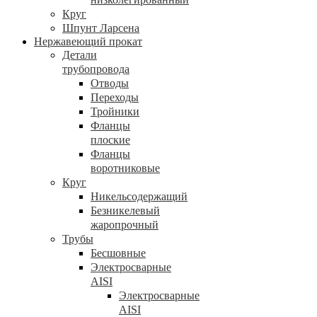
Круг
Шпунт Ларсена
Нержавеющий прокат
Детали
трубопровода
Отводы
Переходы
Тройники
Фланцы
плоские
Фланцы
воротниковые
Круг
Никельсодержащий
Безникелевый
жаропрочный
Трубы
Бесшовные
Электросварные
AISI
Электросварные
AISI