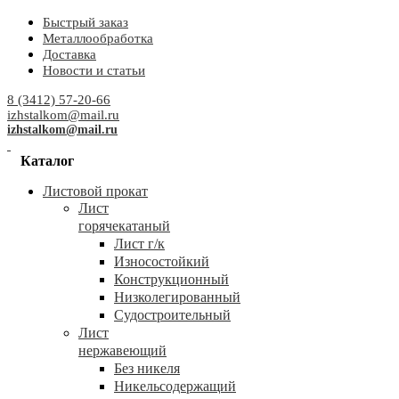
Быстрый заказ
Металлообработка
Доставка
Новости и статьи
8 (3412) 57-20-66
izhstalkom@mail.ru
izhstalkom@mail.ru
Каталог
Листовой прокат
Лист
горячекатаный
Лист г/к
Износостойкий
Конструкционный
Низколегированный
Судостроительный
Лист
нержавеющий
Без никеля
Никельсодержащий