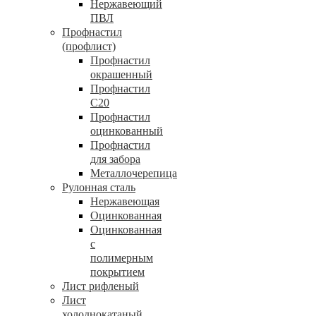
Нержавеющий
ПВЛ
Профнастил
(профлист)
Профнастил
окрашенный
Профнастил
С20
Профнастил
оцинкованный
Профнастил
для забора
Металлочерепица
Рулонная сталь
Нержавеющая
Оцинкованная
Оцинкованная
с
полимерным
покрытием
Лист рифленый
Лист
холоднокатаный