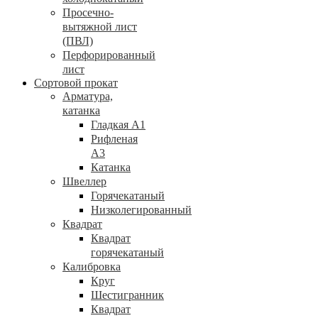
Просечно-
вытяжной лист
(ПВЛ)
Перфорированный
лист
Сортовой прокат
Арматура,
катанка
Гладкая А1
Рифленая
А3
Катанка
Швеллер
Горячекатаный
Низколегированный
Квадрат
Квадрат
горячекатаный
Калибровка
Круг
Шестигранник
Квадрат