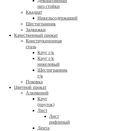
Декоративный
низ стойки
Квадрат
Никельсодержащий
Шестигранник
Задвижки
Качественный прокат
Конструкционная
сталь
Круг г/к
Круг г/к
никелевый
Шестигранник
г/к
Поковка
Цветной прокат
Алюминий
Круг
(пруток)
Лист
Лист
рифленый
Лента