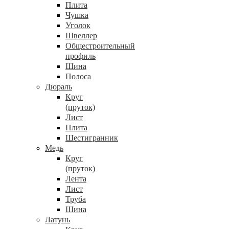
Плита
Чушка
Уголок
Швеллер
Общестроительный
профиль
Шина
Полоса
Дюраль
Круг
(пруток)
Лист
Плита
Шестигранник
Медь
Круг
(пруток)
Лента
Лист
Труба
Шина
Латунь