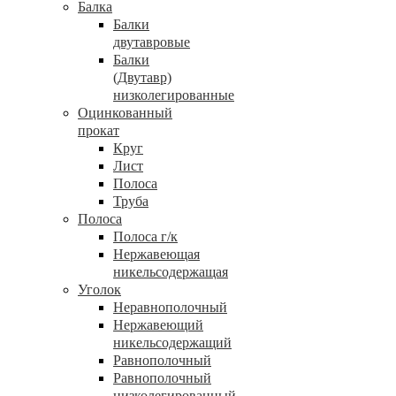
Балка
Балки
двутавровые
Балки
(Двутавр)
низколегированные
Оцинкованный
прокат
Круг
Лист
Полоса
Труба
Полоса
Полоса г/к
Нержавеющая
никельсодержащая
Уголок
Неравнополочный
Нержавеющий
никельсодержащий
Равнополочный
Равнополочный
низколегированный