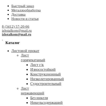
Быстрый заказ
Металлообработка
Доставка
Новости и статьи
8 (3412) 57-20-66
izhstalkom@mail.ru
izhstalkom@mail.ru
Каталог
Листовой прокат
Лист
горячекатаный
Лист г/к
Износостойкий
Конструкционный
Низколегированный
Судостроительный
Лист
нержавеющий
Без никеля
Никельсодержащий