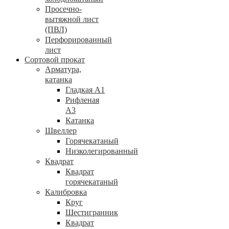
Просечно-
вытяжной лист
(ПВЛ)
Перфорированный
лист
Сортовой прокат
Арматура,
катанка
Гладкая А1
Рифленая
А3
Катанка
Швеллер
Горячекатаный
Низколегированный
Квадрат
Квадрат
горячекатаный
Калибровка
Круг
Шестигранник
Квадрат