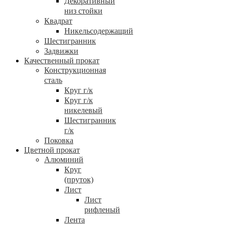
Декоративный
низ стойки
Квадрат
Никельсодержащий
Шестигранник
Задвижки
Качественный прокат
Конструкционная
сталь
Круг г/к
Круг г/к
никелевый
Шестигранник
г/к
Поковка
Цветной прокат
Алюминий
Круг
(пруток)
Лист
Лист
рифленый
Лента