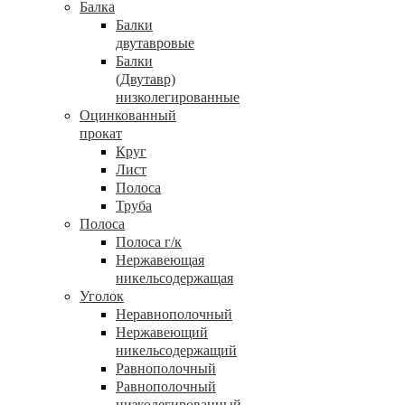
Балка
Балки
двутавровые
Балки
(Двутавр)
низколегированные
Оцинкованный
прокат
Круг
Лист
Полоса
Труба
Полоса
Полоса г/к
Нержавеющая
никельсодержащая
Уголок
Неравнополочный
Нержавеющий
никельсодержащий
Равнополочный
Равнополочный
низколегированный