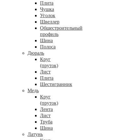
Плита
Чушка
Уголок
Швеллер
Общестроительный
профиль
Шина
Полоса
Дюраль
Круг
(пруток)
Лист
Плита
Шестигранник
Медь
Круг
(пруток)
Лента
Лист
Труба
Шина
Латунь