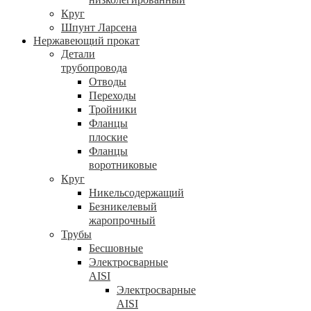
Круг
Шпунт Ларсена
Нержавеющий прокат
Детали
трубопровода
Отводы
Переходы
Тройники
Фланцы
плоские
Фланцы
воротниковые
Круг
Никельсодержащий
Безникелевый
жаропрочный
Трубы
Бесшовные
Электросварные
AISI
Электросварные
AISI