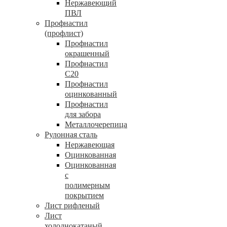
Нержавеющий
ПВЛ
Профнастил
(профлист)
Профнастил
окрашенный
Профнастил
С20
Профнастил
оцинкованный
Профнастил
для забора
Металлочерепица
Рулонная сталь
Нержавеющая
Оцинкованная
Оцинкованная
с
полимерным
покрытием
Лист рифленый
Лист
холоднокатаный