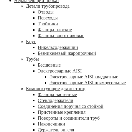
Нержавеющий прокат
Детали трубопровода
Отводы
Переходы
Тройники
Фланцы плоские
Фланцы воротниковые
Круг
Никельсодержащий
Безникелевый жаропрочный
Трубы
Бесшовные
Электросварные AISI
Электросварные AISI квадратные
Электросварные AISI прямоугольные
Комплектующие для лестниц
Фланцы настенные
Стеклодержатели
Соединения поручня со стойкой
Пристенные крепления
Повороты и соединители труб
Наконечники
Держатель ригеля