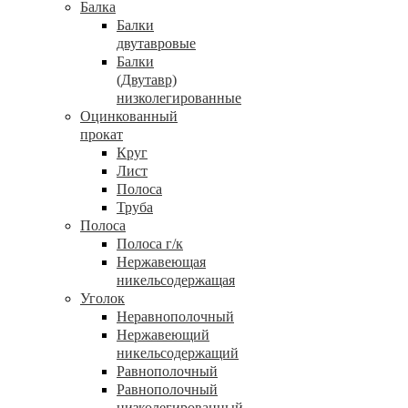
Балка
Балки
двутавровые
Балки
(Двутавр)
низколегированные
Оцинкованный
прокат
Круг
Лист
Полоса
Труба
Полоса
Полоса г/к
Нержавеющая
никельсодержащая
Уголок
Неравнополочный
Нержавеющий
никельсодержащий
Равнополочный
Равнополочный
низколегированный