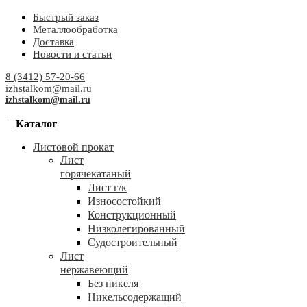
Быстрый заказ
Металлообработка
Доставка
Новости и статьи
8 (3412) 57-20-66
izhstalkom@mail.ru
izhstalkom@mail.ru
Каталог
Листовой прокат
Лист
горячекатаный
Лист г/к
Износостойкий
Конструкционный
Низколегированный
Судостроительный
Лист
нержавеющий
Без никеля
Никельсодержащий