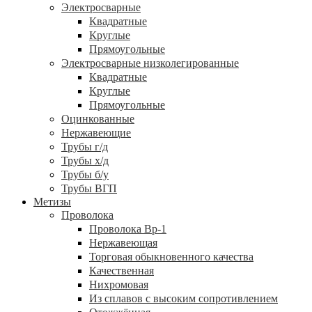
Электросварные
Квадратные
Круглые
Прямоугольные
Электросварные низколегированные
Квадратные
Круглые
Прямоугольные
Оцинкованные
Нержавеющие
Трубы г/д
Трубы х/д
Трубы б/у
Трубы ВГП
Метизы
Проволока
Проволока Вр-1
Нержавеющая
Торговая обыкновенного качества
Качественная
Нихромовая
Из сплавов с высоким сопротивлением