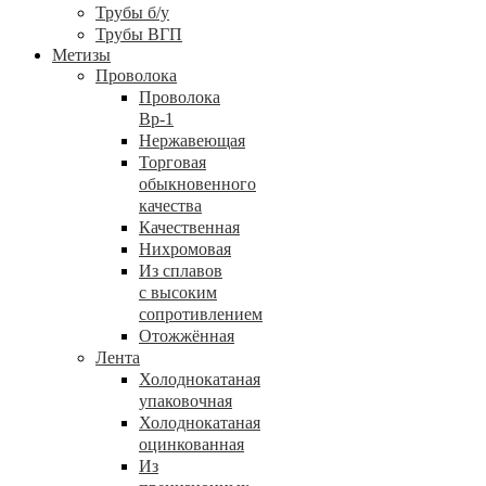
Трубы б/у
Трубы ВГП
Метизы
Проволока
Проволока
Вр-1
Нержавеющая
Торговая
обыкновенного
качества
Качественная
Нихромовая
Из сплавов
с высоким
сопротивлением
Отожжённая
Лента
Холоднокатаная
упаковочная
Холоднокатаная
оцинкованная
Из