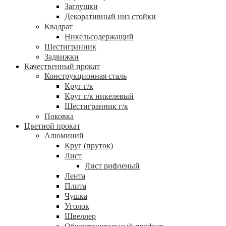
Заглушки
Декоративный низ стойки
Квадрат
Никельсодержащий
Шестигранник
Задвижки
Качественный прокат
Конструкционная сталь
Круг г/к
Круг г/к никелевый
Шестигранник г/к
Поковка
Цветной прокат
Алюминий
Круг (пруток)
Лист
Лист рифленый
Лента
Плита
Чушка
Уголок
Швеллер