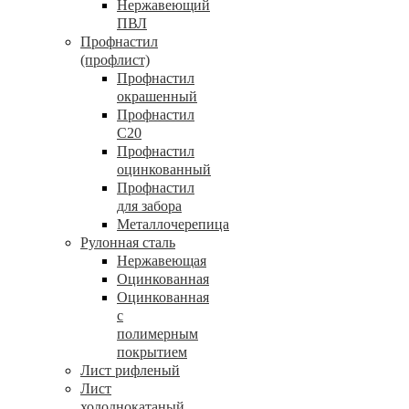
Нержавеющий
ПВЛ
Профнастил
(профлист)
Профнастил
окрашенный
Профнастил
С20
Профнастил
оцинкованный
Профнастил
для забора
Металлочерепица
Рулонная сталь
Нержавеющая
Оцинкованная
Оцинкованная
с
полимерным
покрытием
Лист рифленый
Лист
холоднокатаный