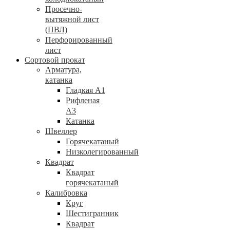
Просечно-
вытяжной лист
(ПВЛ)
Перфорированный
лист
Сортовой прокат
Арматура,
катанка
Гладкая А1
Рифленая
А3
Катанка
Швеллер
Горячекатаный
Низколегированный
Квадрат
Квадрат
горячекатаный
Калибровка
Круг
Шестигранник
Квадрат