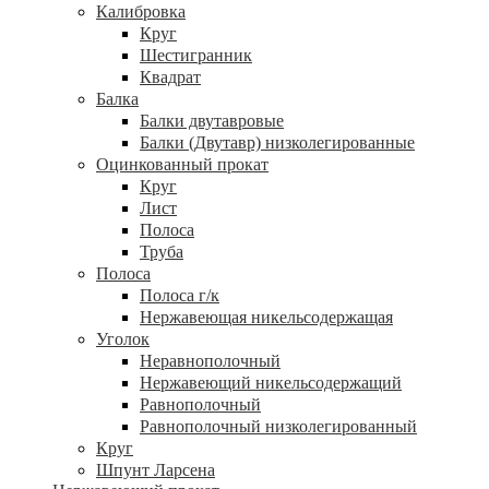
Калибровка
Круг
Шестигранник
Квадрат
Балка
Балки двутавровые
Балки (Двутавр) низколегированные
Оцинкованный прокат
Круг
Лист
Полоса
Труба
Полоса
Полоса г/к
Нержавеющая никельсодержащая
Уголок
Неравнополочный
Нержавеющий никельсодержащий
Равнополочный
Равнополочный низколегированный
Круг
Шпунт Ларсена