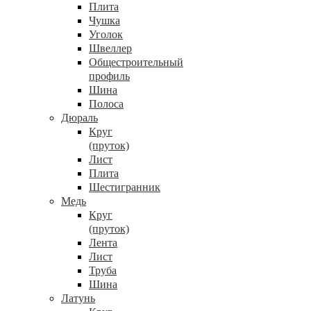
Плита
Чушка
Уголок
Швеллер
Общестроительный
профиль
Шина
Полоса
Дюраль
Круг
(пруток)
Лист
Плита
Шестигранник
Медь
Круг
(пруток)
Лента
Лист
Труба
Шина
Латунь