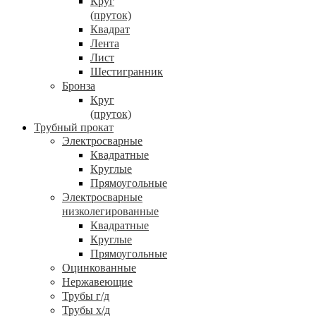
Круг
(пруток)
Квадрат
Лента
Лист
Шестигранник
Бронза
Круг
(пруток)
Трубный прокат
Электросварные
Квадратные
Круглые
Прямоугольные
Электросварные
низколегированные
Квадратные
Круглые
Прямоугольные
Оцинкованные
Нержавеющие
Трубы г/д
Трубы х/д