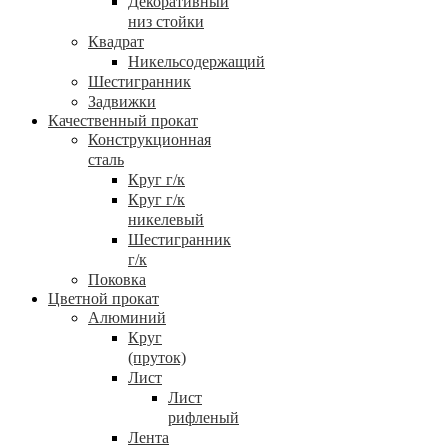
Декоративный
низ стойки
Квадрат
Никельсодержащий
Шестигранник
Задвижки
Качественный прокат
Конструкционная
сталь
Круг г/к
Круг г/к
никелевый
Шестигранник
г/к
Поковка
Цветной прокат
Алюминий
Круг
(пруток)
Лист
Лист
рифленый
Лента