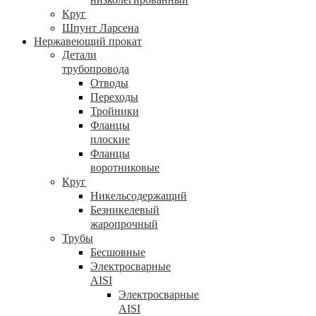
Круг
Шпунт Ларсена
Нержавеющий прокат
Детали
трубопровода
Отводы
Переходы
Тройники
Фланцы
плоские
Фланцы
воротниковые
Круг
Никельсодержащий
Безникелевый
жаропрочный
Трубы
Бесшовные
Электросварные
AISI
Электросварные
AISI