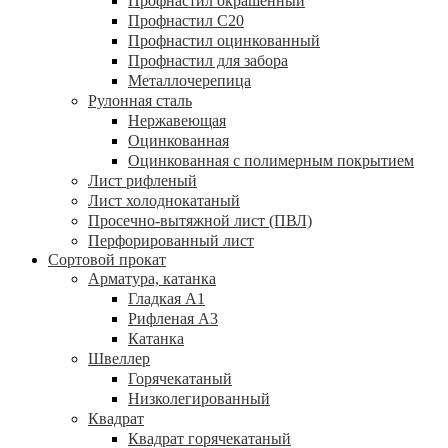
Профнастил окрашенный
Профнастил С20
Профнастил оцинкованный
Профнастил для забора
Металлочерепица
Рулонная сталь
Нержавеющая
Оцинкованная
Оцинкованная с полимерным покрытием
Лист рифленый
Лист холоднокатаный
Просечно-вытяжной лист (ПВЛ)
Перфорированный лист
Сортовой прокат
Арматура, катанка
Гладкая А1
Рифленая А3
Катанка
Швеллер
Горячекатаный
Низколегированный
Квадрат
Квадрат горячекатаный