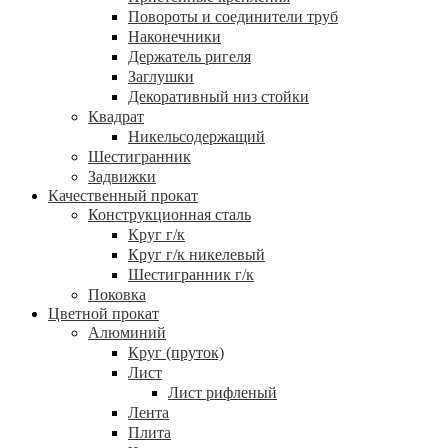
Повороты и соединители труб
Наконечники
Держатель ригеля
Заглушки
Декоративный низ стойки
Квадрат
Никельсодержащий
Шестигранник
Задвижки
Качественный прокат
Конструкционная сталь
Круг г/к
Круг г/к никелевый
Шестигранник г/к
Поковка
Цветной прокат
Алюминий
Круг (пруток)
Лист
Лист рифленый
Лента
Плита