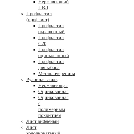
Нержавеющий
ПВЛ
Профнастил
(профлист)
Профнастил
окрашенный
Профнастил
С20
Профнастил
оцинкованный
Профнастил
для забора
Металлочерепица
Рулонная сталь
Нержавеющая
Оцинкованная
Оцинкованная
с
полимерным
покрытием
Лист рифленый
Лист
холоднокатаный