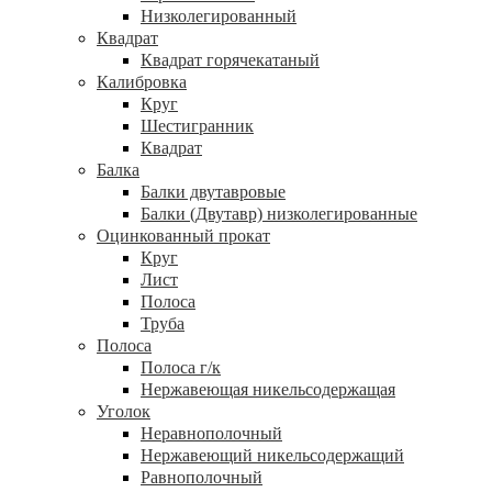
Низколегированный
Квадрат
Квадрат горячекатаный
Калибровка
Круг
Шестигранник
Квадрат
Балка
Балки двутавровые
Балки (Двутавр) низколегированные
Оцинкованный прокат
Круг
Лист
Полоса
Труба
Полоса
Полоса г/к
Нержавеющая никельсодержащая
Уголок
Неравнополочный
Нержавеющий никельсодержащий
Равнополочный