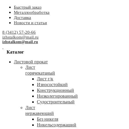
Быстрый заказ
Металлообработка
Доставка
Новости и статьи
8 (3412) 57-20-66
izhstalkom@mail.ru
izhstalkom@mail.ru
Каталог
Листовой прокат
Лист
горячекатаный
Лист г/к
Износостойкий
Конструкционный
Низколегированный
Судостроительный
Лист
нержавеющий
Без никеля
Никельсодержащий