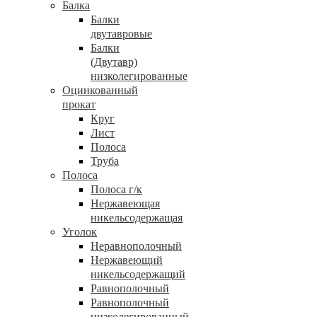
Балка
Балки
двутавровые
Балки
(Двутавр)
низколегированные
Оцинкованный
прокат
Круг
Лист
Полоса
Труба
Полоса
Полоса г/к
Нержавеющая
никельсодержащая
Уголок
Неравнополочный
Нержавеющий
никельсодержащий
Равнополочный
Равнополочный
низколегированный