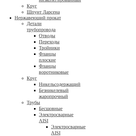
Круг
Шпунт Ларсена
Нержавеющий прокат
Детали
трубопровода
Отводы
Переходы
Тройники
Фланцы
плоские
Фланцы
воротниковые
Круг
Никельсодержащий
Безникелевый
жаропрочный
Трубы
Бесшовные
Электросварные
AISI
Электросварные
AISI