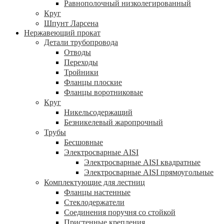
Равнополочный низколегированный
Круг
Шпунт Ларсена
Нержавеющий прокат
Детали трубопровода
Отводы
Переходы
Тройники
Фланцы плоские
Фланцы воротниковые
Круг
Никельсодержащий
Безникелевый жаропрочный
Трубы
Бесшовные
Электросварные AISI
Электросварные AISI квадратные
Электросварные AISI прямоугольные
Комплектующие для лестниц
Фланцы настенные
Стеклодержатели
Соединения поручня со стойкой
Пристенные крепления