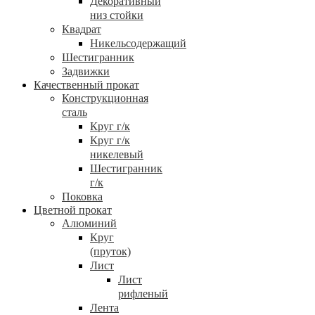
Декоративный
низ стойки
Квадрат
Никельсодержащий
Шестигранник
Задвижки
Качественный прокат
Конструкционная
сталь
Круг г/к
Круг г/к
никелевый
Шестигранник
г/к
Поковка
Цветной прокат
Алюминий
Круг
(пруток)
Лист
Лист
рифленый
Лента