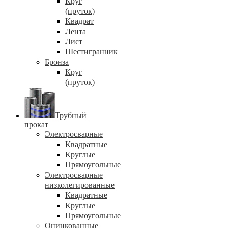
Круг
(пруток)
Квадрат
Лента
Лист
Шестигранник
Бронза
Круг
(пруток)
Трубный
прокат
Электросварные
Квадратные
Круглые
Прямоугольные
Электросварные
низколегированные
Квадратные
Круглые
Прямоугольные
Оцинкованные