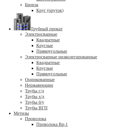
Бронза
Круг (пруток)
Трубный прокат
Электросварные
Квадратные
Круглые
Прямоугольные
Электросварные низколегированные
Квадратные
Круглые
Прямоугольные
Оцинкованные
Нержавеющие
Трубы г/д
Трубы х/д
Трубы б/у
Трубы ВГП
Метизы
Проволока
Проволока Вр-1