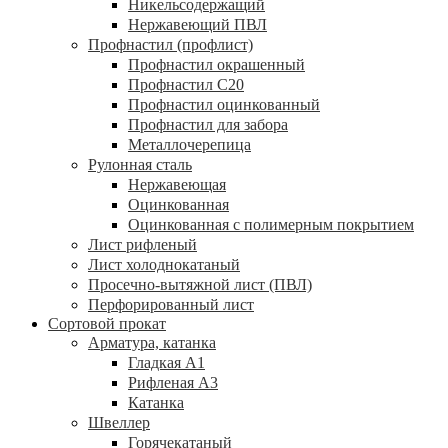
Никельсодержащий
Нержавеющий ПВЛ
Профнастил (профлист)
Профнастил окрашенный
Профнастил С20
Профнастил оцинкованный
Профнастил для забора
Металлочерепица
Рулонная сталь
Нержавеющая
Оцинкованная
Оцинкованная с полимерным покрытием
Лист рифленый
Лист холоднокатаный
Просечно-вытяжной лист (ПВЛ)
Перфорированный лист
Сортовой прокат
Арматура, катанка
Гладкая А1
Рифленая А3
Катанка
Швеллер
Горячекатаный