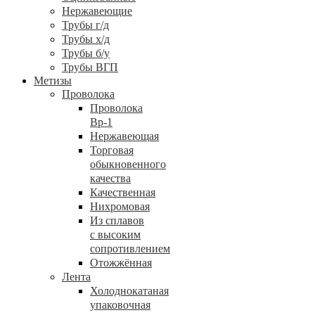
Нержавеющие
Трубы г/д
Трубы х/д
Трубы б/у
Трубы ВГП
Метизы
Проволока
Проволока
Вр-1
Нержавеющая
Торговая
обыкновенного
качества
Качественная
Нихромовая
Из сплавов
с высоким
сопротивлением
Отожжённая
Лента
Холоднокатаная
упаковочная