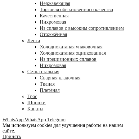
Нержавеющая
Торговая обыкновенного качества
Качественная
Нихромовая
Из сплавов с высоким сопротивлением
Отожжённая
Лента
Холоднокатаная упаковочная
Холоднокатаная оцинкованная
Из прецизионных сплавов
Нихромовая
Сетка стальная
Сварная кладочная
Тканая
Плетёная
Трос
Шпонки
Канаты
WhatsApp
WhatsApp
Telegram
Мы используем cookies для улучшения работы на нашем
сайте.
Принять