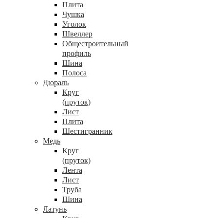
Плита
Чушка
Уголок
Швеллер
Общестроительный
профиль
Шина
Полоса
Дюраль
Круг
(пруток)
Лист
Плита
Шестигранник
Медь
Круг
(пруток)
Лента
Лист
Труба
Шина
Латунь