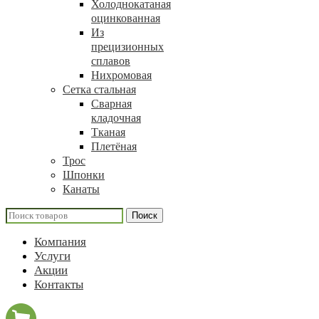
Холоднокатаная
оцинкованная
Из
прецизионных
сплавов
Нихромовая
Сетка стальная
Сварная
кладочная
Тканая
Плетёная
Трос
Шпонки
Канаты
Поиск
Компания
Услуги
Акции
Контакты