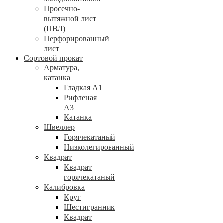
Просечно-
вытяжной лист
(ПВЛ)
Перфорированный
лист
Сортовой прокат
Арматура,
катанка
Гладкая А1
Рифленая
А3
Катанка
Швеллер
Горячекатаный
Низколегированный
Квадрат
Квадрат
горячекатаный
Калибровка
Круг
Шестигранник
Квадрат