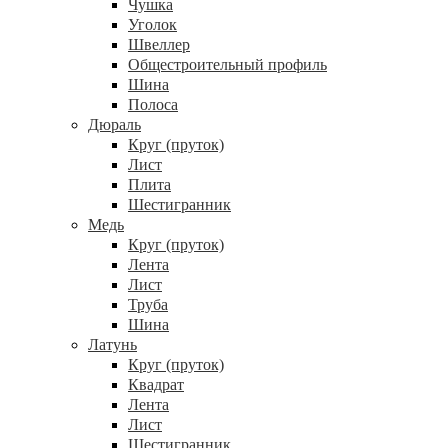
Чушка
Уголок
Швеллер
Общестроительный профиль
Шина
Полоса
Дюраль
Круг (пруток)
Лист
Плита
Шестигранник
Медь
Круг (пруток)
Лента
Лист
Труба
Шина
Латунь
Круг (пруток)
Квадрат
Лента
Лист
Шестигранник