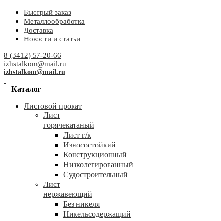
Быстрый заказ
Металлообработка
Доставка
Новости и статьи
8 (3412) 57-20-66
izhstalkom@mail.ru
izhstalkom@mail.ru
Каталог
Листовой прокат
Лист
горячекатаный
Лист г/к
Износостойкий
Конструкционный
Низколегированный
Судостроительный
Лист
нержавеющий
Без никеля
Никельсодержащий