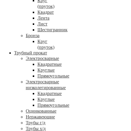
Круг
(пруток)
Квадрат
Лента
Лист
Шестигранник
Бронза
Круг
(пруток)
Трубный прокат
Электросварные
Квадратные
Круглые
Прямоугольные
Электросварные
низколегированные
Квадратные
Круглые
Прямоугольные
Оцинкованные
Нержавеющие
Трубы г/д
Трубы х/д