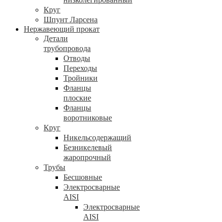
Круг
Шпунт Ларсена
Нержавеющий прокат
Детали
трубопровода
Отводы
Переходы
Тройники
Фланцы
плоские
Фланцы
воротниковые
Круг
Никельсодержащий
Безникелевый
жаропрочный
Трубы
Бесшовные
Электросварные
AISI
Электросварные
AISI