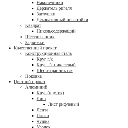
Наконечники
Держатель ригеля
Заглушки
Декоративный низ стойки
Квадрат
Никельсодержащий
Шестигранник
Задвижки
Качественный прокат
Конструкционная сталь
Круг г/к
Круг г/к никелевый
Шестигранник г/к
Поковка
Цветной прокат
Алюминий
Круг (пруток)
Лист
Лист рифленый
Лента
Плита
Чушка
Уголок