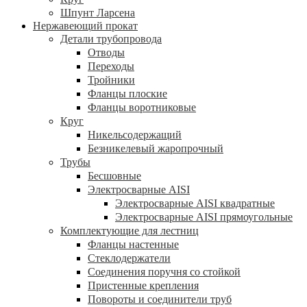
Шпунт Ларсена
Нержавеющий прокат
Детали трубопровода
Отводы
Переходы
Тройники
Фланцы плоские
Фланцы воротниковые
Круг
Никельсодержащий
Безникелевый жаропрочный
Трубы
Бесшовные
Электросварные AISI
Электросварные AISI квадратные
Электросварные AISI прямоугольные
Комплектующие для лестниц
Фланцы настенные
Стеклодержатели
Соединения поручня со стойкой
Пристенные крепления
Повороты и соединители труб