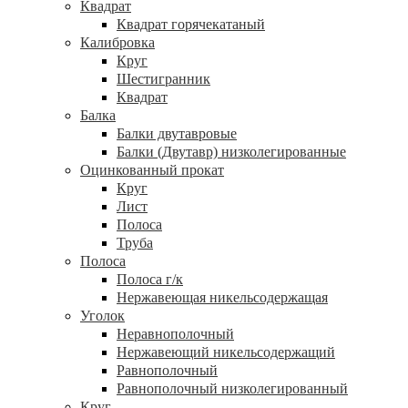
Квадрат
Квадрат горячекатаный
Калибровка
Круг
Шестигранник
Квадрат
Балка
Балки двутавровые
Балки (Двутавр) низколегированные
Оцинкованный прокат
Круг
Лист
Полоса
Труба
Полоса
Полоса г/к
Нержавеющая никельсодержащая
Уголок
Неравнополочный
Нержавеющий никельсодержащий
Равнополочный
Равнополочный низколегированный
Круг