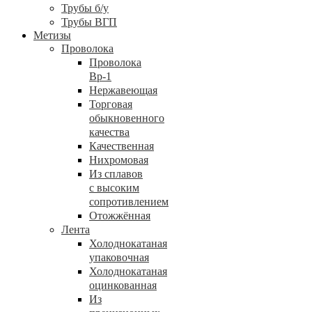
Трубы б/у
Трубы ВГП
Метизы
Проволока
Проволока
Вр-1
Нержавеющая
Торговая
обыкновенного
качества
Качественная
Нихромовая
Из сплавов
с высоким
сопротивлением
Отожжённая
Лента
Холоднокатаная
упаковочная
Холоднокатаная
оцинкованная
Из