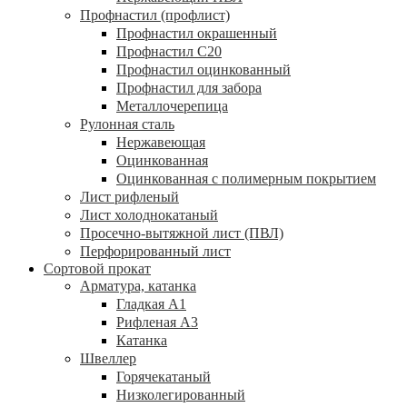
Профнастил (профлист)
Профнастил окрашенный
Профнастил С20
Профнастил оцинкованный
Профнастил для забора
Металлочерепица
Рулонная сталь
Нержавеющая
Оцинкованная
Оцинкованная с полимерным покрытием
Лист рифленый
Лист холоднокатаный
Просечно-вытяжной лист (ПВЛ)
Перфорированный лист
Сортовой прокат
Арматура, катанка
Гладкая А1
Рифленая А3
Катанка
Швеллер
Горячекатаный
Низколегированный