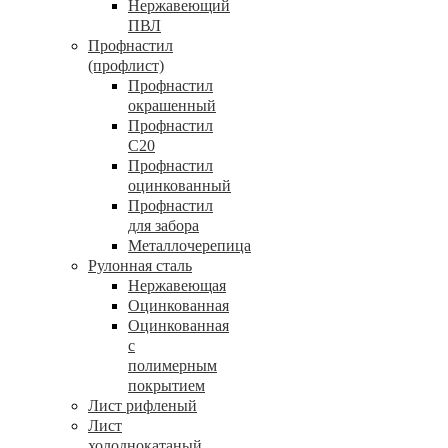
Нержавеющий
ПВЛ
Профнастил
(профлист)
Профнастил
окрашенный
Профнастил
С20
Профнастил
оцинкованный
Профнастил
для забора
Металлочерепица
Рулонная сталь
Нержавеющая
Оцинкованная
Оцинкованная
с
полимерным
покрытием
Лист рифленый
Лист
холоднокатаный