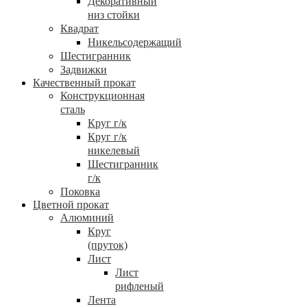
Декоративный
низ стойки
Квадрат
Никельсодержащий
Шестигранник
Задвижки
Качественный прокат
Конструкционная
сталь
Круг г/к
Круг г/к
никелевый
Шестигранник
г/к
Поковка
Цветной прокат
Алюминий
Круг
(пруток)
Лист
Лист
рифленый
Лента