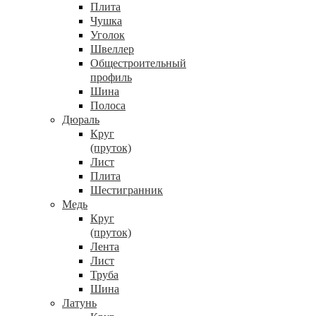
Плита
Чушка
Уголок
Швеллер
Общестроительный
профиль
Шина
Полоса
Дюраль
Круг
(пруток)
Лист
Плита
Шестигранник
Медь
Круг
(пруток)
Лента
Лист
Труба
Шина
Латунь