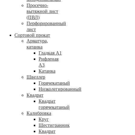
Просечно-
вытяжной лист
(ПВЛ)
Перфорированный
лист
Сортовой прокат
Арматура,
катанка
Гладкая А1
Рифленая
А3
Катанка
Швеллер
Горячекатаный
Низколегированный
Квадрат
Квадрат
горячекатаный
Калибровка
Круг
Шестигранник
Квадрат