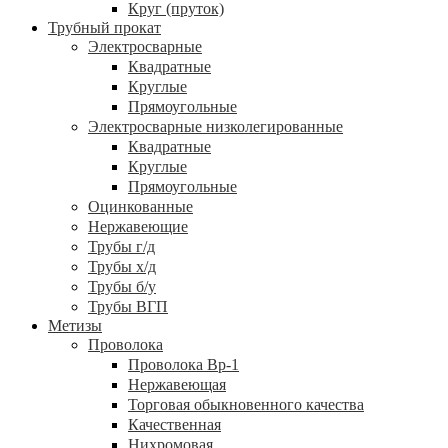
Круг (пруток)
Трубный прокат
Электросварные
Квадратные
Круглые
Прямоугольные
Электросварные низколегированные
Квадратные
Круглые
Прямоугольные
Оцинкованные
Нержавеющие
Трубы г/д
Трубы х/д
Трубы б/у
Трубы ВГП
Метизы
Проволока
Проволока Вр-1
Нержавеющая
Торговая обыкновенного качества
Качественная
Нихромовая