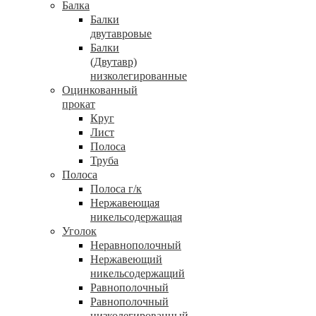
Балка
Балки
двутавровые
Балки
(Двутавр)
низколегированные
Оцинкованный
прокат
Круг
Лист
Полоса
Труба
Полоса
Полоса г/к
Нержавеющая
никельсодержащая
Уголок
Неравнополочный
Нержавеющий
никельсодержащий
Равнополочный
Равнополочный
низколегированный