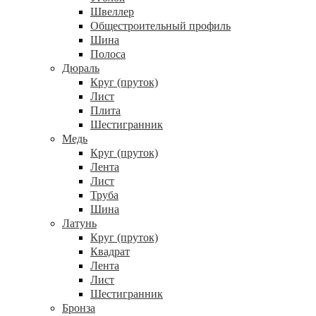
Швеллер
Общестроительный профиль
Шина
Полоса
Дюраль
Круг (пруток)
Лист
Плита
Шестигранник
Медь
Круг (пруток)
Лента
Лист
Труба
Шина
Латунь
Круг (пруток)
Квадрат
Лента
Лист
Шестигранник
Бронза