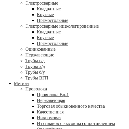
Электросварные
Квадратные
Круглые
Прямоугольные
Электросварные низколегированные
Квадратные
Круглые
Прямоугольные
Оцинкованные
Нержавеющие
Трубы г/д
Трубы х/д
Трубы б/у
Трубы ВГП
Метизы
Проволока
Проволока Вр-1
Нержавеющая
Торговая обыкновенного качества
Качественная
Нихромовая
Из сплавов с высоким сопротивлением