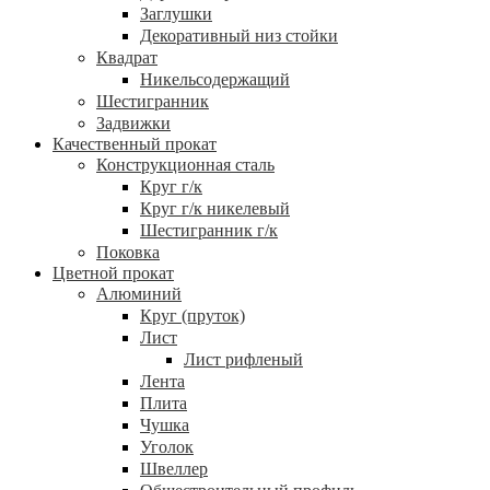
Заглушки
Декоративный низ стойки
Квадрат
Никельсодержащий
Шестигранник
Задвижки
Качественный прокат
Конструкционная сталь
Круг г/к
Круг г/к никелевый
Шестигранник г/к
Поковка
Цветной прокат
Алюминий
Круг (пруток)
Лист
Лист рифленый
Лента
Плита
Чушка
Уголок
Швеллер