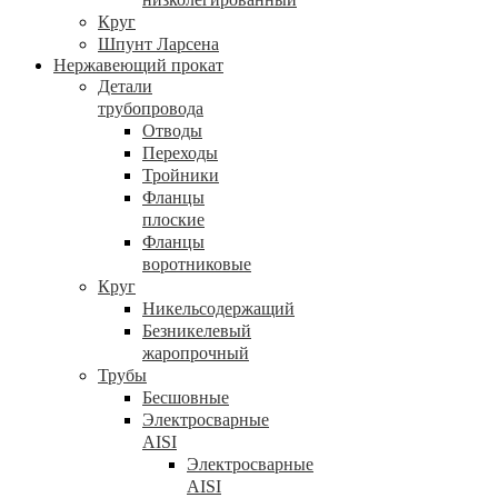
Круг
Шпунт Ларсена
Нержавеющий прокат
Детали
трубопровода
Отводы
Переходы
Тройники
Фланцы
плоские
Фланцы
воротниковые
Круг
Никельсодержащий
Безникелевый
жаропрочный
Трубы
Бесшовные
Электросварные
AISI
Электросварные
AISI