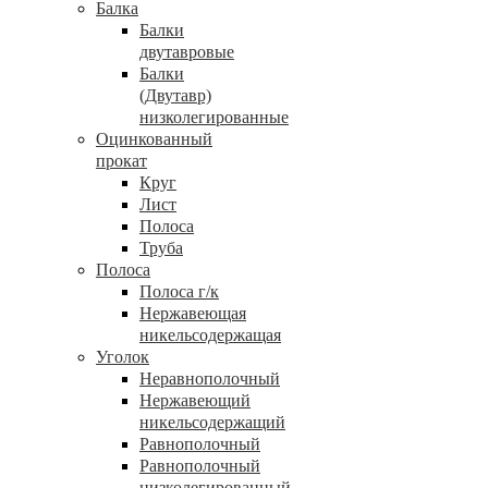
Балка
Балки
двутавровые
Балки
(Двутавр)
низколегированные
Оцинкованный
прокат
Круг
Лист
Полоса
Труба
Полоса
Полоса г/к
Нержавеющая
никельсодержащая
Уголок
Неравнополочный
Нержавеющий
никельсодержащий
Равнополочный
Равнополочный
низколегированный