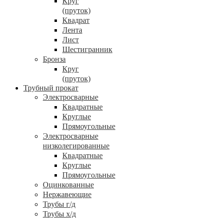
Круг
(пруток)
Квадрат
Лента
Лист
Шестигранник
Бронза
Круг
(пруток)
Трубный прокат
Электросварные
Квадратные
Круглые
Прямоугольные
Электросварные
низколегированные
Квадратные
Круглые
Прямоугольные
Оцинкованные
Нержавеющие
Трубы г/д
Трубы х/д