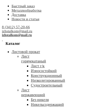
Быстрый заказ
Металлообработка
Доставка
Новости и статьи
8 (3412) 57-20-66
izhstalkom@mail.ru
izhstalkom@mail.ru
Каталог
Листовой прокат
Лист
горячекатаный
Лист г/к
Износостойкий
Конструкционный
Низколегированный
Судостроительный
Лист
нержавеющий
Без никеля
Никельсодержащий