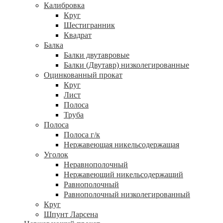
Калибровка
Круг
Шестигранник
Квадрат
Балка
Балки двутавровые
Балки (Двутавр) низколегированные
Оцинкованный прокат
Круг
Лист
Полоса
Труба
Полоса
Полоса г/к
Нержавеющая никельсодержащая
Уголок
Неравнополочный
Нержавеющий никельсодержащий
Равнополочный
Равнополочный низколегированный
Круг
Шпунт Ларсена