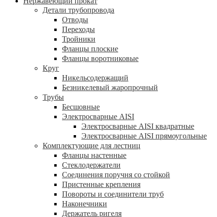
Нержавеющий прокат
Детали трубопровода
Отводы
Переходы
Тройники
Фланцы плоские
Фланцы воротниковые
Круг
Никельсодержащий
Безникелевый жаропрочный
Трубы
Бесшовные
Электросварные AISI
Электросварные AISI квадратные
Электросварные AISI прямоугольные
Комплектующие для лестниц
Фланцы настенные
Стеклодержатели
Соединения поручня со стойкой
Пристенные крепления
Повороты и соединители труб
Наконечники
Держатель ригеля