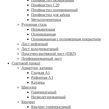
Профнастил окрашенный
Профнастил С20
Профнастил оцинкованный
Профнастил для забора
Металлочерепица
Рулонная сталь
Нержавеющая
Оцинкованная
Оцинкованная с полимерным покрытием
Лист рифленый
Лист холоднокатаный
Просечно-вытяжной лист (ПВЛ)
Перфорированный лист
Сортовой прокат
Арматура, катанка
Гладкая А1
Рифленая А3
Катанка
Швеллер
Горячекатаный
Низколегированный
Квадрат
Квадрат горячекатаный