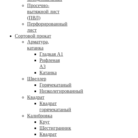
Просечно-
вытяжной лист
(ПВЛ)
Перфорированный
лист
Сортовой прокат
Арматура,
катанка
Гладкая А1
Рифленая
А3
Катанка
Швеллер
Горячекатаный
Низколегированный
Квадрат
Квадрат
горячекатаный
Калибровка
Круг
Шестигранник
Квадрат