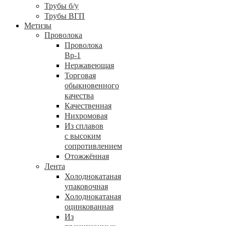
Трубы б/у
Трубы ВГП
Метизы
Проволока
Проволока
Вр-1
Нержавеющая
Торговая
обыкновенного
качества
Качественная
Нихромовая
Из сплавов
с высоким
сопротивлением
Отожжённая
Лента
Холоднокатаная
упаковочная
Холоднокатаная
оцинкованная
Из