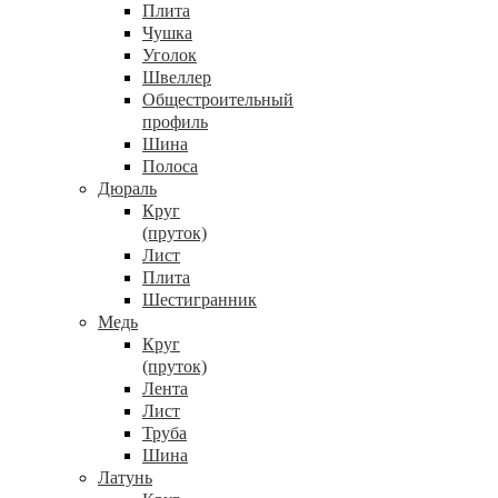
Плита
Чушка
Уголок
Швеллер
Общестроительный
профиль
Шина
Полоса
Дюраль
Круг
(пруток)
Лист
Плита
Шестигранник
Медь
Круг
(пруток)
Лента
Лист
Труба
Шина
Латунь