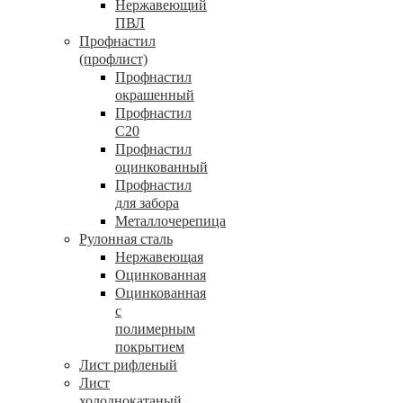
Нержавеющий
ПВЛ
Профнастил
(профлист)
Профнастил
окрашенный
Профнастил
С20
Профнастил
оцинкованный
Профнастил
для забора
Металлочерепица
Рулонная сталь
Нержавеющая
Оцинкованная
Оцинкованная
с
полимерным
покрытием
Лист рифленый
Лист
холоднокатаный