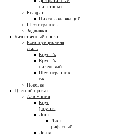
Декоративный
низ стойки
Квадрат
Никельсодержащий
Шестигранник
Задвижки
Качественный прокат
Конструкционная
сталь
Круг г/к
Круг г/к
никелевый
Шестигранник
г/к
Поковка
Цветной прокат
Алюминий
Круг
(пруток)
Лист
Лист
рифленый
Лента