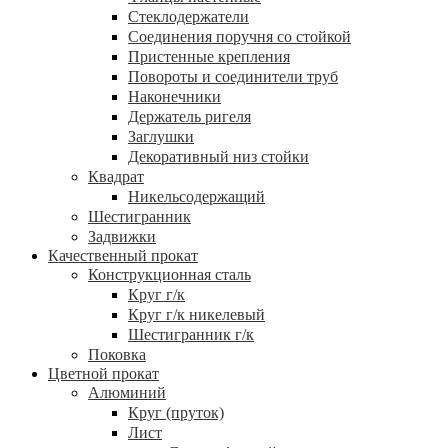
Стеклодержатели
Соединения поручня со стойкой
Пристенные крепления
Повороты и соединители труб
Наконечники
Держатель ригеля
Заглушки
Декоративный низ стойки
Квадрат
Никельсодержащий
Шестигранник
Задвижки
Качественный прокат
Конструкционная сталь
Круг г/к
Круг г/к никелевый
Шестигранник г/к
Поковка
Цветной прокат
Алюминий
Круг (пруток)
Лист