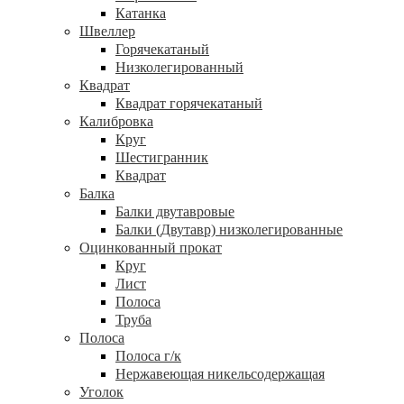
Катанка
Швеллер
Горячекатаный
Низколегированный
Квадрат
Квадрат горячекатаный
Калибровка
Круг
Шестигранник
Квадрат
Балка
Балки двутавровые
Балки (Двутавр) низколегированные
Оцинкованный прокат
Круг
Лист
Полоса
Труба
Полоса
Полоса г/к
Нержавеющая никельсодержащая
Уголок