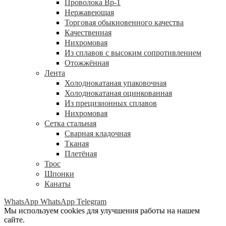
Проволока Вр-1
Нержавеющая
Торговая обыкновенного качества
Качественная
Нихромовая
Из сплавов с высоким сопротивлением
Отожжённая
Лента
Холоднокатаная упаковочная
Холоднокатаная оцинкованная
Из прецизионных сплавов
Нихромовая
Сетка стальная
Сварная кладочная
Тканая
Плетёная
Трос
Шпонки
Канаты
WhatsApp
WhatsApp
Telegram
Мы используем cookies для улучшения работы на нашем
сайте.