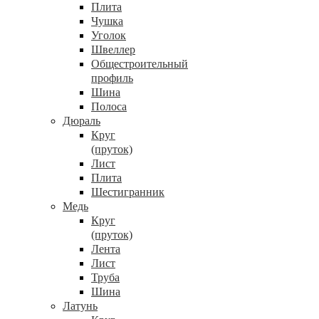
Плита
Чушка
Уголок
Швеллер
Общестроительный
профиль
Шина
Полоса
Дюраль
Круг
(пруток)
Лист
Плита
Шестигранник
Медь
Круг
(пруток)
Лента
Лист
Труба
Шина
Латунь