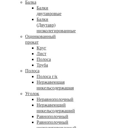
Балка
Балки
двутавровые
Балки
(Двутавр)
низколегированные
Оцинкованный
прокат
Круг
Лист
Полоса
Труба
Полоса
Полоса г/к
Нержавеющая
никельсодержащая
Уголок
Неравнополочный
Нержавеющий
никельсодержащий
Равнополочный
Равнополочный
низколегированный