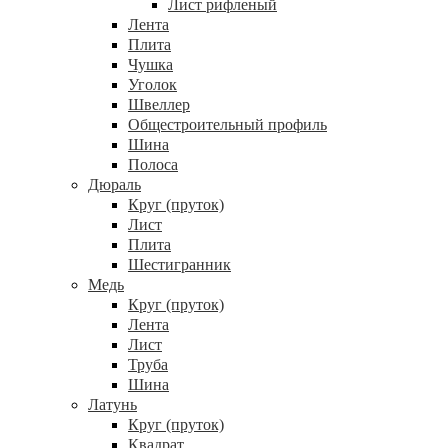
Лист рифленый
Лента
Плита
Чушка
Уголок
Швеллер
Общестроительный профиль
Шина
Полоса
Дюраль
Круг (пруток)
Лист
Плита
Шестигранник
Медь
Круг (пруток)
Лента
Лист
Труба
Шина
Латунь
Круг (пруток)
Квадрат