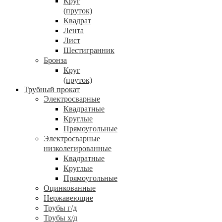
Круг
(пруток)
Квадрат
Лента
Лист
Шестигранник
Бронза
Круг
(пруток)
Трубный прокат
Электросварные
Квадратные
Круглые
Прямоугольные
Электросварные
низколегированные
Квадратные
Круглые
Прямоугольные
Оцинкованные
Нержавеющие
Трубы г/д
Трубы х/д