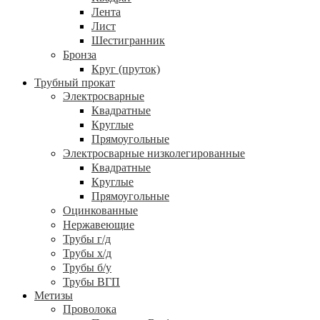
Лента
Лист
Шестигранник
Бронза
Круг (пруток)
Трубный прокат
Электросварные
Квадратные
Круглые
Прямоугольные
Электросварные низколегированные
Квадратные
Круглые
Прямоугольные
Оцинкованные
Нержавеющие
Трубы г/д
Трубы х/д
Трубы б/у
Трубы ВГП
Метизы
Проволока