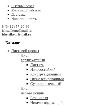
Быстрый заказ
Металлообработка
Доставка
Новости и статьи
8 (3412) 57-20-66
izhstalkom@mail.ru
izhstalkom@mail.ru
Каталог
Листовой прокат
Лист
горячекатаный
Лист г/к
Износостойкий
Конструкционный
Низколегированный
Судостроительный
Лист
нержавеющий
Без никеля
Никельсодержащий