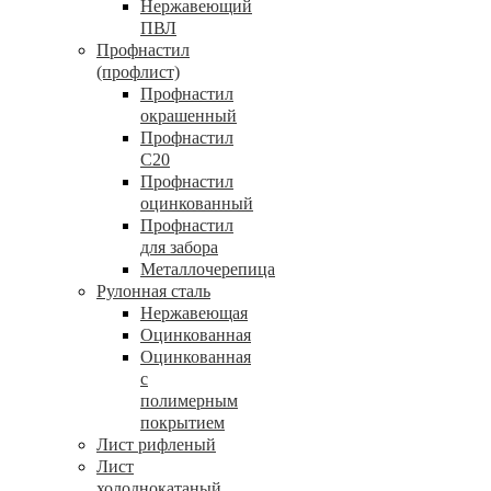
Нержавеющий
ПВЛ
Профнастил
(профлист)
Профнастил
окрашенный
Профнастил
С20
Профнастил
оцинкованный
Профнастил
для забора
Металлочерепица
Рулонная сталь
Нержавеющая
Оцинкованная
Оцинкованная
с
полимерным
покрытием
Лист рифленый
Лист
холоднокатаный