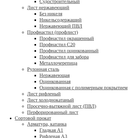
Судостроительный
Лист нержавеющий
Без никеля
Никельсодержащий
Нержавеющий ПВЛ
Профнастил (профлист)
Профнастил окрашенный
Профнастил С20
Профнастил оцинкованный
Профнастил для забора
Металлочерепица
Рулонная сталь
Нержавеющая
Оцинкованная
Оцинкованная с полимерным покрытием
Лист рифленый
Лист холоднокатаный
Просечно-вытяжной лист (ПВЛ)
Перфорированный лист
Сортовой прокат
Арматура, катанка
Гладкая А1
Рифленая А3