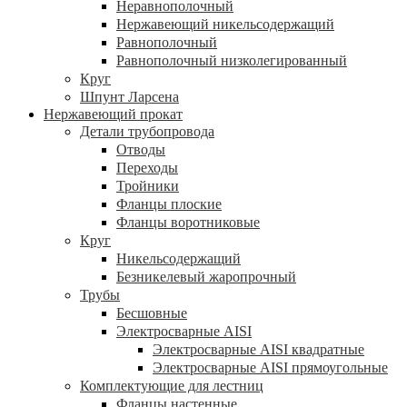
Неравнополочный
Нержавеющий никельсодержащий
Равнополочный
Равнополочный низколегированный
Круг
Шпунт Ларсена
Нержавеющий прокат
Детали трубопровода
Отводы
Переходы
Тройники
Фланцы плоские
Фланцы воротниковые
Круг
Никельсодержащий
Безникелевый жаропрочный
Трубы
Бесшовные
Электросварные AISI
Электросварные AISI квадратные
Электросварные AISI прямоугольные
Комплектующие для лестниц
Фланцы настенные