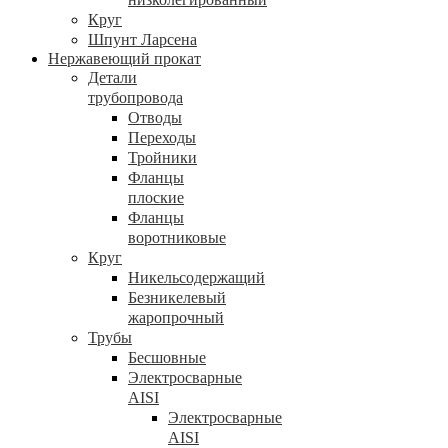
Круг
Шпунт Ларсена
Нержавеющий прокат
Детали
трубопровода
Отводы
Переходы
Тройники
Фланцы
плоские
Фланцы
воротниковые
Круг
Никельсодержащий
Безникелевый
жаропрочный
Трубы
Бесшовные
Электросварные
AISI
Электросварные
AISI