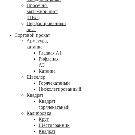
Просечно-
вытяжной лист
(ПВЛ)
Перфорированный
лист
Сортовой прокат
Арматура,
катанка
Гладкая А1
Рифленая
А3
Катанка
Швеллер
Горячекатаный
Низколегированный
Квадрат
Квадрат
горячекатаный
Калибровка
Круг
Шестигранник
Квадрат