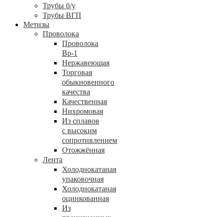
Трубы б/у
Трубы ВГП
Метизы
Проволока
Проволока
Вр-1
Нержавеющая
Торговая
обыкновенного
качества
Качественная
Нихромовая
Из сплавов
с высоким
сопротивлением
Отожжённая
Лента
Холоднокатаная
упаковочная
Холоднокатаная
оцинкованная
Из