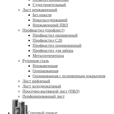
Судостроительный
Лист нержавеющий
Без никеля
Никельсодержащий
Нержавеющий ПВЛ
Профнастил (профлист)
Профнастил окрашенный
Профнастил С20
Профнастил оцинкованный
Профнастил для забора
Металлочерепица
Рулонная сталь
Нержавеющая
Оцинкованная
Оцинкованная с полимерным покрытием
Лист рифленый
Лист холоднокатаный
Просечно-вытяжной лист (ПВЛ)
Перфорированный лист
Сортовой прокат