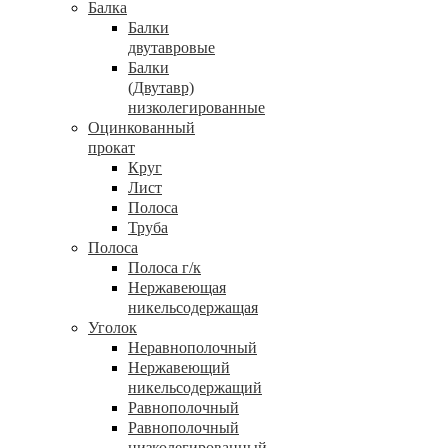
Балка
Балки
двутавровые
Балки
(Двутавр)
низколегированные
Оцинкованный
прокат
Круг
Лист
Полоса
Труба
Полоса
Полоса г/к
Нержавеющая
никельсодержащая
Уголок
Неравнополочный
Нержавеющий
никельсодержащий
Равнополочный
Равнополочный
низколегированный