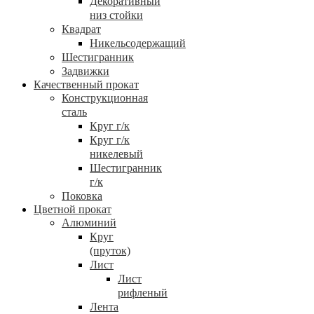
Декоративный
низ стойки
Квадрат
Никельсодержащий
Шестигранник
Задвижки
Качественный прокат
Конструкционная
сталь
Круг г/к
Круг г/к
никелевый
Шестигранник
г/к
Поковка
Цветной прокат
Алюминий
Круг
(пруток)
Лист
Лист
рифленый
Лента