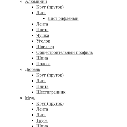
Алюминий
Круг (пруток)
Лист
Лист рифленый
Лента
Плита
Чушка
Уголок
Швеллер
Общестроительный профиль
Шина
Полоса
Дюраль
Круг (пруток)
Лист
Плита
Шестигранник
Медь
Круг (пруток)
Лента
Лист
Труба
Шина