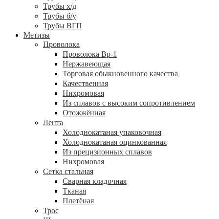
Трубы х/д
Трубы б/у
Трубы ВГП
Метизы
Проволока
Проволока Вр-1
Нержавеющая
Торговая обыкновенного качества
Качественная
Нихромовая
Из сплавов с высоким сопротивлением
Отожжённая
Лента
Холоднокатаная упаковочная
Холоднокатаная оцинкованная
Из прецизионных сплавов
Нихромовая
Сетка стальная
Сварная кладочная
Тканая
Плетёная
Трос