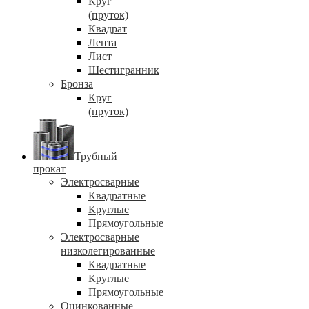
Круг
(пруток)
Квадрат
Лента
Лист
Шестигранник
Бронза
Круг
(пруток)
Трубный
прокат
Электросварные
Квадратные
Круглые
Прямоугольные
Электросварные
низколегированные
Квадратные
Круглые
Прямоугольные
Оцинкованные