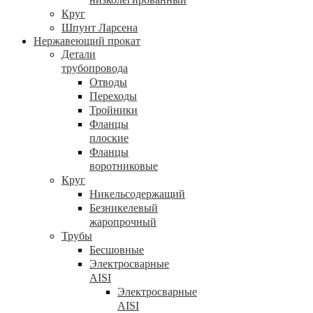
Круг
Шпунт Ларсена
Нержавеющий прокат
Детали
трубопровода
Отводы
Переходы
Тройники
Фланцы
плоские
Фланцы
воротниковые
Круг
Никельсодержащий
Безникелевый
жаропрочный
Трубы
Бесшовные
Электросварные
AISI
Электросварные
AISI