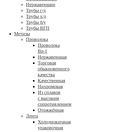
Нержавеющие
Трубы г/д
Трубы х/д
Трубы б/у
Трубы ВГП
Метизы
Проволока
Проволока
Вр-1
Нержавеющая
Торговая
обыкновенного
качества
Качественная
Нихромовая
Из сплавов
с высоким
сопротивлением
Отожжённая
Лента
Холоднокатаная
упаковочная