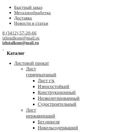
Быстрый заказ
Металлообработка
Доставка
Новости и статьи
8 (3412) 57-20-66
izhstalkom@mail.ru
izhstalkom@mail.ru
Каталог
Листовой прокат
Лист
горячекатаный
Лист г/к
Износостойкий
Конструкционный
Низколегированный
Судостроительный
Лист
нержавеющий
Без никеля
Никельсодержащий