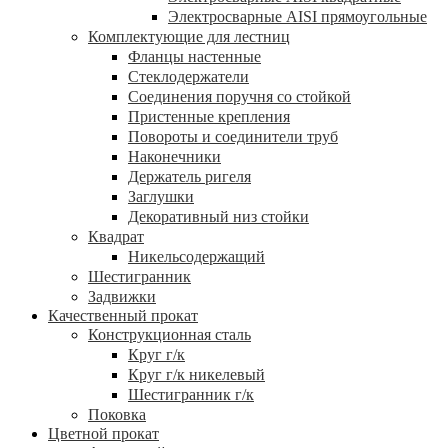
Электросварные AISI прямоугольные
Комплектующие для лестниц
Фланцы настенные
Стеклодержатели
Соединения поручня со стойкой
Пристенные крепления
Повороты и соединители труб
Наконечники
Держатель ригеля
Заглушки
Декоративный низ стойки
Квадрат
Никельсодержащий
Шестигранник
Задвижки
Качественный прокат
Конструкционная сталь
Круг г/к
Круг г/к никелевый
Шестигранник г/к
Поковка
Цветной прокат