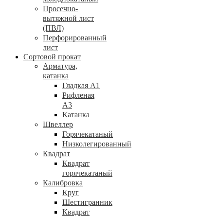
Просечно-
вытяжной лист
(ПВЛ)
Перфорированный
лист
Сортовой прокат
Арматура,
катанка
Гладкая А1
Рифленая
А3
Катанка
Швеллер
Горячекатаный
Низколегированный
Квадрат
Квадрат
горячекатаный
Калибровка
Круг
Шестигранник
Квадрат