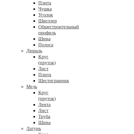
Плита
Чушка
Уголок
Швеллер
Общестроительный
профиль
Шина
Полоса
Дюраль
Круг
(пруток)
Лист
Плита
Шестигранник
Медь
Круг
(пруток)
Лента
Лист
Труба
Шина
Латунь