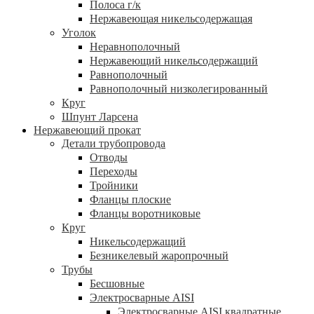
Полоса г/к
Нержавеющая никельсодержащая
Уголок
Неравнополочный
Нержавеющий никельсодержащий
Равнополочный
Равнополочный низколегированный
Круг
Шпунт Ларсена
Нержавеющий прокат
Детали трубопровода
Отводы
Переходы
Тройники
Фланцы плоские
Фланцы воротниковые
Круг
Никельсодержащий
Безникелевый жаропрочный
Трубы
Бесшовные
Электросварные AISI
Электросварные AISI квадратные