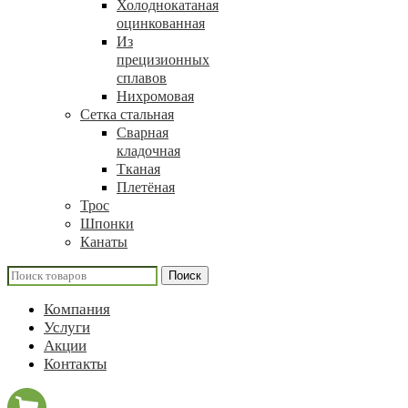
Холоднокатаная
оцинкованная
Из
прецизионных
сплавов
Нихромовая
Сетка стальная
Сварная
кладочная
Тканая
Плетёная
Трос
Шпонки
Канаты
Поиск
Компания
Услуги
Акции
Контакты