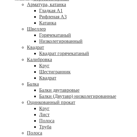
Арматура, катанка
Гладкая А1
Рифленая А3
Катанка
Швеллер
Горячекатаный
Низколегированный
Квадрат
Квадрат горячекатаный
Калибровка
Круг
Шестигранник
Квадрат
Балка
Балки двутавровые
Балки (Двутавр) низколегированные
Оцинкованный прокат
Круг
Лист
Полоса
Труба
Полоса