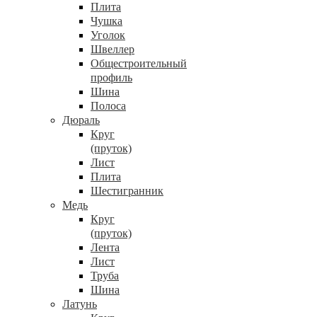
Плита
Чушка
Уголок
Швеллер
Общестроительный
профиль
Шина
Полоса
Дюраль
Круг
(пруток)
Лист
Плита
Шестигранник
Медь
Круг
(пруток)
Лента
Лист
Труба
Шина
Латунь