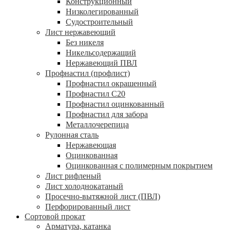
Конструкционный
Низколегированный
Судостроительный
Лист нержавеющий
Без никеля
Никельсодержащий
Нержавеющий ПВЛ
Профнастил (профлист)
Профнастил окрашенный
Профнастил С20
Профнастил оцинкованный
Профнастил для забора
Металлочерепица
Рулонная сталь
Нержавеющая
Оцинкованная
Оцинкованная с полимерным покрытием
Лист рифленый
Лист холоднокатаный
Просечно-вытяжной лист (ПВЛ)
Перфорированный лист
Сортовой прокат
Арматура, катанка