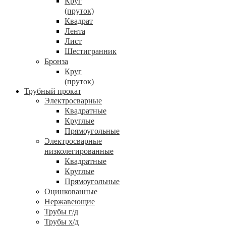
Круг
(пруток)
Квадрат
Лента
Лист
Шестигранник
Бронза
Круг
(пруток)
Трубный прокат
Электросварные
Квадратные
Круглые
Прямоугольные
Электросварные
низколегированные
Квадратные
Круглые
Прямоугольные
Оцинкованные
Нержавеющие
Трубы г/д
Трубы х/д