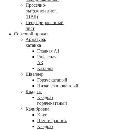
Просечно-
вытяжной лист
(ПВЛ)
Перфорированный
лист
Сортовой прокат
Арматура,
катанка
Гладкая А1
Рифленая
А3
Катанка
Швеллер
Горячекатаный
Низколегированный
Квадрат
Квадрат
горячекатаный
Калибровка
Круг
Шестигранник
Квадрат