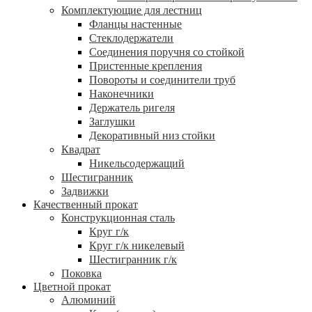
Комплектующие для лестниц
Фланцы настенные
Стеклодержатели
Соединения поручня со стойкой
Пристенные крепления
Повороты и соединители труб
Наконечники
Держатель ригеля
Заглушки
Декоративный низ стойки
Квадрат
Никельсодержащий
Шестигранник
Задвижки
Качественный прокат
Конструкционная сталь
Круг г/к
Круг г/к никелевый
Шестигранник г/к
Поковка
Цветной прокат
Алюминий