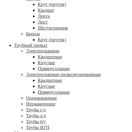
Круг (пруток)
Квадрат
Лента
Лист
Шестигранник
Бронза
Круг (пруток)
Трубный прокат
Электросварные
Квадратные
Круглые
Прямоугольные
Электросварные низколегированные
Квадратные
Круглые
Прямоугольные
Оцинкованные
Нержавеющие
Трубы г/д
Трубы х/д
Трубы б/у
Трубы ВГП