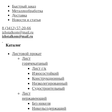
Быстрый заказ
Металлообработка
Доставка
Новости и статьи
8 (3412) 57-20-66
izhstalkom@mail.ru
izhstalkom@mail.ru
Каталог
Листовой прокат
Лист
горячекатаный
Лист г/к
Износостойкий
Конструкционный
Низколегированный
Судостроительный
Лист
нержавеющий
Без никеля
Никельсодержащий