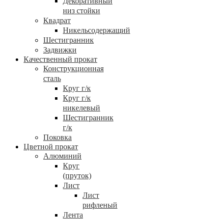
Декоративный
низ стойки
Квадрат
Никельсодержащий
Шестигранник
Задвижки
Качественный прокат
Конструкционная
сталь
Круг г/к
Круг г/к
никелевый
Шестигранник
г/к
Поковка
Цветной прокат
Алюминий
Круг
(пруток)
Лист
Лист
рифленый
Лента