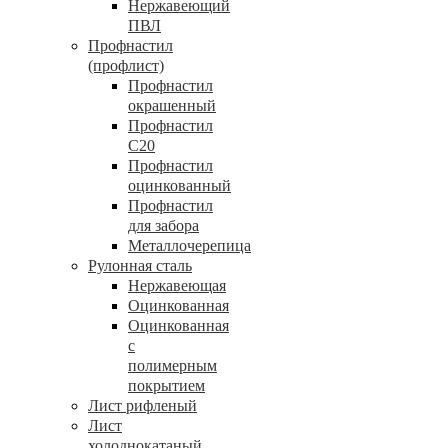
Нержавеющий
ПВЛ
Профнастил
(профлист)
Профнастил
окрашенный
Профнастил
С20
Профнастил
оцинкованный
Профнастил
для забора
Металлочерепица
Рулонная сталь
Нержавеющая
Оцинкованная
Оцинкованная
с
полимерным
покрытием
Лист рифленый
Лист
холоднокатаный