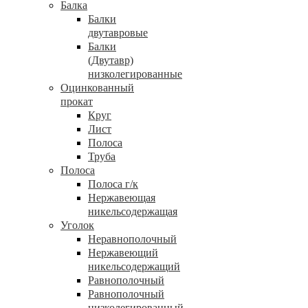
Балка
Балки
двутавровые
Балки
(Двутавр)
низколегированные
Оцинкованный
прокат
Круг
Лист
Полоса
Труба
Полоса
Полоса г/к
Нержавеющая
никельсодержащая
Уголок
Неравнополочный
Нержавеющий
никельсодержащий
Равнополочный
Равнополочный
низколегированный