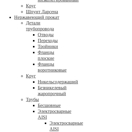
Круг
Шпунт Ларсена
Нержавеющий прокат
Детали
трубопровода
Отводы
Переходы
Тройники
Фланцы
плоские
Фланцы
воротниковые
Круг
Никельсодержащий
Безникелевый
жаропрочный
Трубы
Бесшовные
Электросварные
AISI
Электросварные
AISI