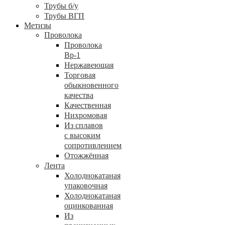
Трубы б/у
Трубы ВГП
Метизы
Проволока
Проволока
Вр-1
Нержавеющая
Торговая
обыкновенного
качества
Качественная
Нихромовая
Из сплавов
с высоким
сопротивлением
Отожжённая
Лента
Холоднокатаная
упаковочная
Холоднокатаная
оцинкованная
Из