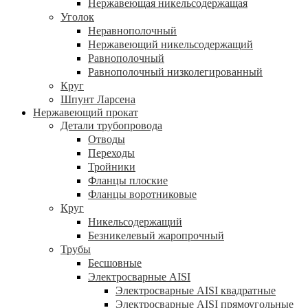
Нержавеющая никельсодержащая
Уголок
Неравнополочный
Нержавеющий никельсодержащий
Равнополочный
Равнополочный низколегированный
Круг
Шпунт Ларсена
Нержавеющий прокат
Детали трубопровода
Отводы
Переходы
Тройники
Фланцы плоские
Фланцы воротниковые
Круг
Никельсодержащий
Безникелевый жаропрочный
Трубы
Бесшовные
Электросварные AISI
Электросварные AISI квадратные
Электросварные AISI прямоугольные