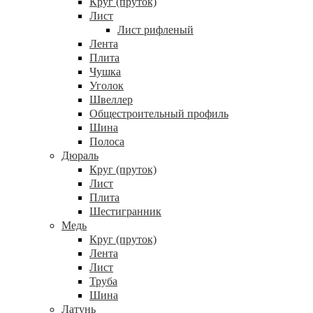
Круг (пруток)
Лист
Лист рифленый
Лента
Плита
Чушка
Уголок
Швеллер
Общестроительный профиль
Шина
Полоса
Дюраль
Круг (пруток)
Лист
Плита
Шестигранник
Медь
Круг (пруток)
Лента
Лист
Труба
Шина
Латунь