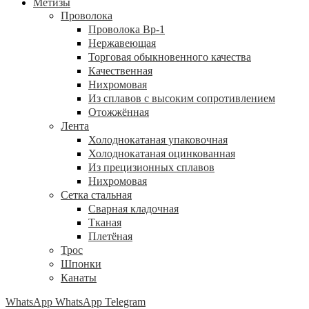
Метизы
Проволока
Проволока Вр-1
Нержавеющая
Торговая обыкновенного качества
Качественная
Нихромовая
Из сплавов с высоким сопротивлением
Отожжённая
Лента
Холоднокатаная упаковочная
Холоднокатаная оцинкованная
Из прецизионных сплавов
Нихромовая
Сетка стальная
Сварная кладочная
Тканая
Плетёная
Трос
Шпонки
Канаты
WhatsApp
WhatsApp
Telegram