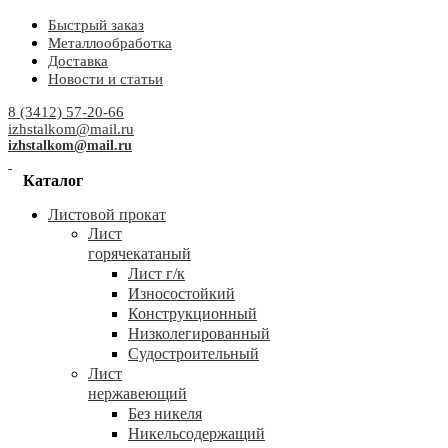
Быстрый заказ
Металлообработка
Доставка
Новости и статьи
8 (3412) 57-20-66
izhstalkom@mail.ru
izhstalkom@mail.ru
Каталог
Листовой прокат
Лист
горячекатаный
Лист г/к
Износостойкий
Конструкционный
Низколегированный
Судостроительный
Лист
нержавеющий
Без никеля
Никельсодержащий