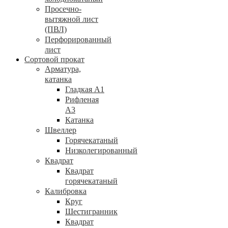
Просечно-
вытяжной лист
(ПВЛ)
Перфорированный
лист
Сортовой прокат
Арматура,
катанка
Гладкая А1
Рифленая
А3
Катанка
Швеллер
Горячекатаный
Низколегированный
Квадрат
Квадрат
горячекатаный
Калибровка
Круг
Шестигранник
Квадрат