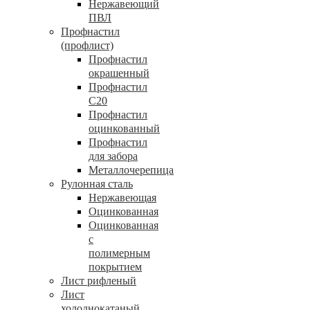
Нержавеющий
ПВЛ
Профнастил
(профлист)
Профнастил
окрашенный
Профнастил
С20
Профнастил
оцинкованный
Профнастил
для забора
Металлочерепица
Рулонная сталь
Нержавеющая
Оцинкованная
Оцинкованная
с
полимерным
покрытием
Лист рифленый
Лист
холоднокатаный