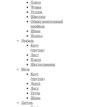
Плита
Чушка
Уголок
Швеллер
Общестроительный
профиль
Шина
Полоса
Дюраль
Круг
(пруток)
Лист
Плита
Шестигранник
Медь
Круг
(пруток)
Лента
Лист
Труба
Шина
Латунь