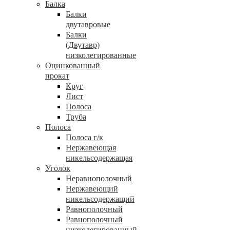
Балка
Балки
двутавровые
Балки
(Двутавр)
низколегированные
Оцинкованный
прокат
Круг
Лист
Полоса
Труба
Полоса
Полоса г/к
Нержавеющая
никельсодержащая
Уголок
Неравнополочный
Нержавеющий
никельсодержащий
Равнополочный
Равнополочный
низколегированный