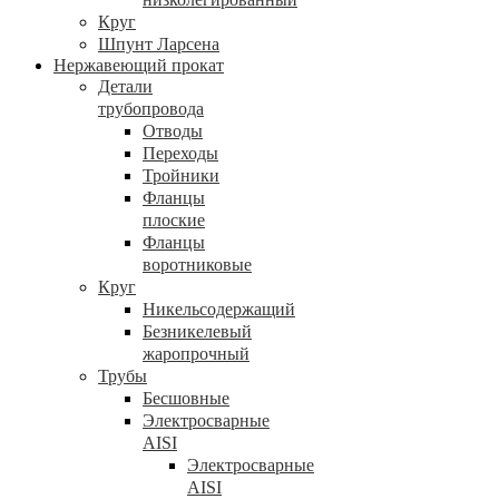
Круг
Шпунт Ларсена
Нержавеющий прокат
Детали
трубопровода
Отводы
Переходы
Тройники
Фланцы
плоские
Фланцы
воротниковые
Круг
Никельсодержащий
Безникелевый
жаропрочный
Трубы
Бесшовные
Электросварные
AISI
Электросварные
AISI