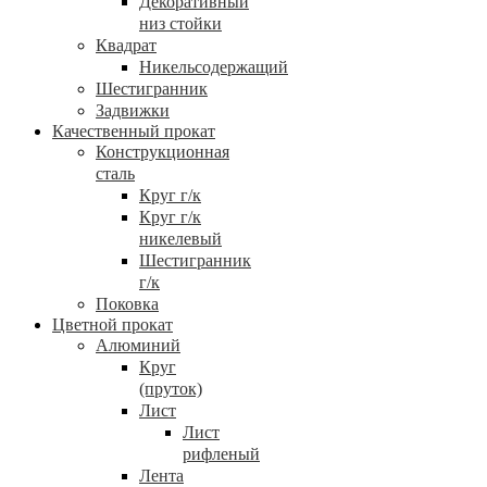
Декоративный
низ стойки
Квадрат
Никельсодержащий
Шестигранник
Задвижки
Качественный прокат
Конструкционная
сталь
Круг г/к
Круг г/к
никелевый
Шестигранник
г/к
Поковка
Цветной прокат
Алюминий
Круг
(пруток)
Лист
Лист
рифленый
Лента