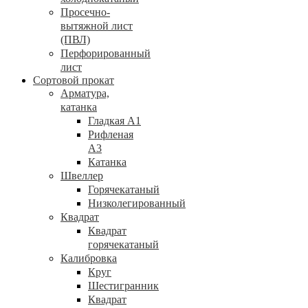
Просечно-
вытяжной лист
(ПВЛ)
Перфорированный
лист
Сортовой прокат
Арматура,
катанка
Гладкая А1
Рифленая
А3
Катанка
Швеллер
Горячекатаный
Низколегированный
Квадрат
Квадрат
горячекатаный
Калибровка
Круг
Шестигранник
Квадрат