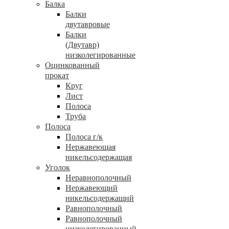
Балка
Балки
двутавровые
Балки
(Двутавр)
низколегированные
Оцинкованный
прокат
Круг
Лист
Полоса
Труба
Полоса
Полоса г/к
Нержавеющая
никельсодержащая
Уголок
Неравнополочный
Нержавеющий
никельсодержащий
Равнополочный
Равнополочный
низколегированный