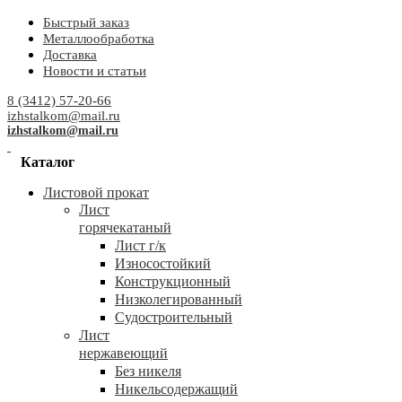
Быстрый заказ
Металлообработка
Доставка
Новости и статьи
8 (3412) 57-20-66
izhstalkom@mail.ru
izhstalkom@mail.ru
Каталог
Листовой прокат
Лист
горячекатаный
Лист г/к
Износостойкий
Конструкционный
Низколегированный
Судостроительный
Лист
нержавеющий
Без никеля
Никельсодержащий