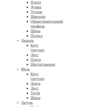
Плита
Чушка
Уголок
Швеллер
Общестроительный
профиль
Шина
Полоса
Дюраль
Круг
(пруток)
Лист
Плита
Шестигранник
Медь
Круг
(пруток)
Лента
Лист
Труба
Шина
Латунь