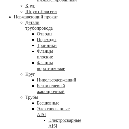
Круг
Шпунт Ларсена
Нержавеющий прокат
Детали
трубопровода
Отводы
Переходы
Тройники
Фланцы
плоские
Фланцы
воротниковые
Круг
Никельсодержащий
Безникелевый
жаропрочный
Трубы
Бесшовные
Электросварные
AISI
Электросварные
AISI