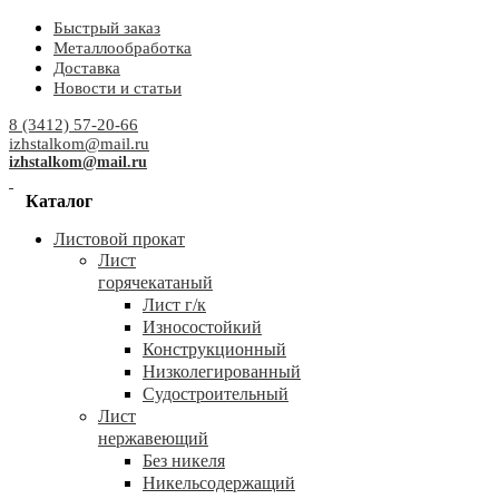
Быстрый заказ
Металлообработка
Доставка
Новости и статьи
8 (3412) 57-20-66
izhstalkom@mail.ru
izhstalkom@mail.ru
Каталог
Листовой прокат
Лист
горячекатаный
Лист г/к
Износостойкий
Конструкционный
Низколегированный
Судостроительный
Лист
нержавеющий
Без никеля
Никельсодержащий