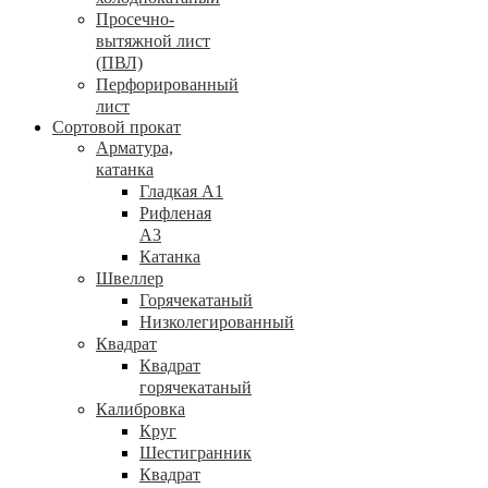
Просечно-
вытяжной лист
(ПВЛ)
Перфорированный
лист
Сортовой прокат
Арматура,
катанка
Гладкая А1
Рифленая
А3
Катанка
Швеллер
Горячекатаный
Низколегированный
Квадрат
Квадрат
горячекатаный
Калибровка
Круг
Шестигранник
Квадрат