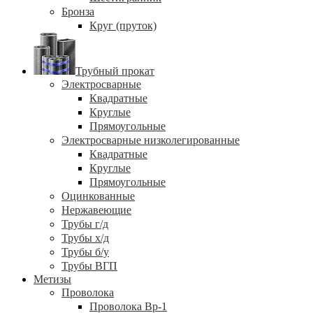
Бронза
Круг (пруток)
Трубный прокат
Электросварные
Квадратные
Круглые
Прямоугольные
Электросварные низколегированные
Квадратные
Круглые
Прямоугольные
Оцинкованные
Нержавеющие
Трубы г/д
Трубы х/д
Трубы б/у
Трубы ВГП
Метизы
Проволока
Проволока Вр-1