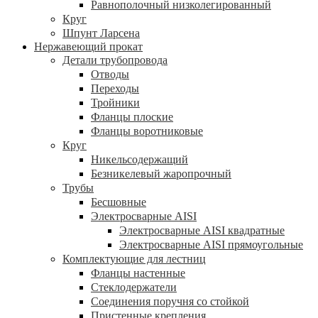
Равнополочный низколегированный
Круг
Шпунт Ларсена
Нержавеющий прокат
Детали трубопровода
Отводы
Переходы
Тройники
Фланцы плоские
Фланцы воротниковые
Круг
Никельсодержащий
Безникелевый жаропрочный
Трубы
Бесшовные
Электросварные AISI
Электросварные AISI квадратные
Электросварные AISI прямоугольные
Комплектующие для лестниц
Фланцы настенные
Стеклодержатели
Соединения поручня со стойкой
Пристенные крепления