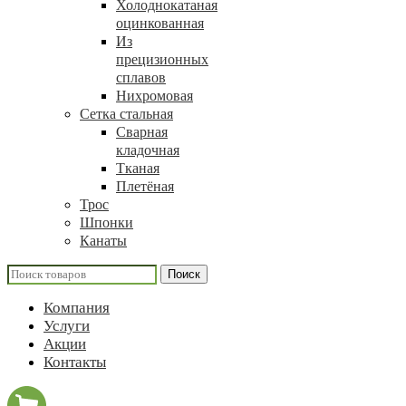
Холоднокатаная
оцинкованная
Из
прецизионных
сплавов
Нихромовая
Сетка стальная
Сварная
кладочная
Тканая
Плетёная
Трос
Шпонки
Канаты
Поиск
Компания
Услуги
Акции
Контакты