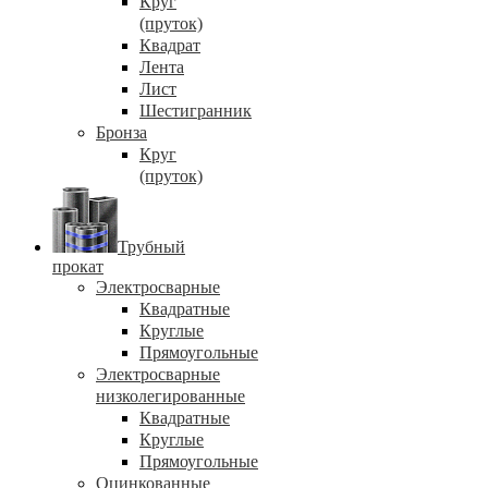
Круг
(пруток)
Квадрат
Лента
Лист
Шестигранник
Бронза
Круг
(пруток)
Трубный
прокат
Электросварные
Квадратные
Круглые
Прямоугольные
Электросварные
низколегированные
Квадратные
Круглые
Прямоугольные
Оцинкованные