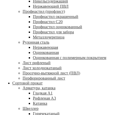
Никельсодержащий
Нержавеющий ПВЛ
Профнастил (профлист)
Профнастил окрашенный
Профнастил С20
Профнастил оцинкованный
Профнастил для забора
Металлочерепица
Рулонная сталь
Нержавеющая
Оцинкованная
Оцинкованная с полимерным покрытием
Лист рифленый
Лист холоднокатаный
Просечно-вытяжной лист (ПВЛ)
Перфорированный лист
Сортовой прокат
Арматура, катанка
Гладкая А1
Рифленая А3
Катанка
Швеллер
Горячекатаный