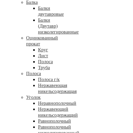
Балка
Балки
двутавровые
Балки
(Двутавр)
низколегированные
Оцинкованный
прокат
Круг
Лист
Полоса
Труба
Полоса
Полоса г/к
Нержавеющая
никельсодержащая
Уголок
Неравнополочный
Нержавеющий
никельсодержащий
Равнополочный
Равнополочный
низколегированный