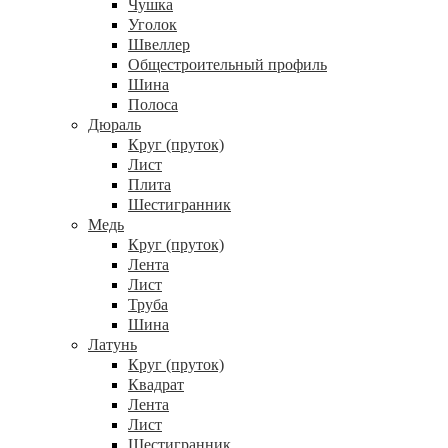
Чушка
Уголок
Швеллер
Общестроительный профиль
Шина
Полоса
Дюраль
Круг (пруток)
Лист
Плита
Шестигранник
Медь
Круг (пруток)
Лента
Лист
Труба
Шина
Латунь
Круг (пруток)
Квадрат
Лента
Лист
Шестигранник