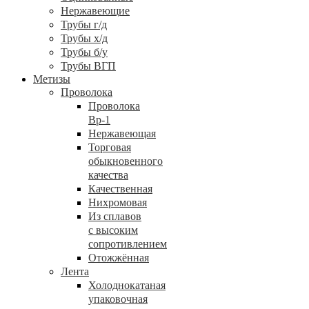
Нержавеющие
Трубы г/д
Трубы х/д
Трубы б/у
Трубы ВГП
Метизы
Проволока
Проволока
Вр-1
Нержавеющая
Торговая
обыкновенного
качества
Качественная
Нихромовая
Из сплавов
с высоким
сопротивлением
Отожжённая
Лента
Холоднокатаная
упаковочная