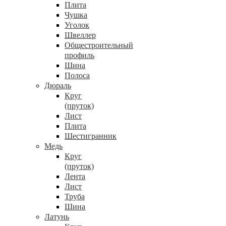
Плита
Чушка
Уголок
Швеллер
Общестроительный
профиль
Шина
Полоса
Дюраль
Круг
(пруток)
Лист
Плита
Шестигранник
Медь
Круг
(пруток)
Лента
Лист
Труба
Шина
Латунь