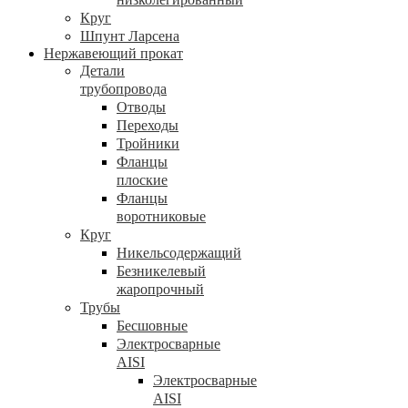
Круг
Шпунт Ларсена
Нержавеющий прокат
Детали
трубопровода
Отводы
Переходы
Тройники
Фланцы
плоские
Фланцы
воротниковые
Круг
Никельсодержащий
Безникелевый
жаропрочный
Трубы
Бесшовные
Электросварные
AISI
Электросварные
AISI