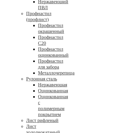
Нержавеющий
ПВЛ
Профнастил
(профлист)
Профнастил
окрашенный
Профнастил
С20
Профнастил
оцинкованный
Профнастил
для забора
Металлочерепица
Рулонная сталь
Нержавеющая
Оцинкованная
Оцинкованная
с
полимерным
покрытием
Лист рифленый
Лист
холоднокатаный