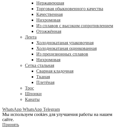
Нержавеющая
Торговая обыкновенного качества
Качественная
Нихромовая
Из сплавов с высоким сопротивлением
Отожжённая
Лента
Холоднокатаная упаковочная
Холоднокатаная оцинкованная
Из прецизионных сплавов
Нихромовая
Сетка стальная
Сварная кладочная
Тканая
Плетёная
Трос
Шпонки
Канаты
WhatsApp
WhatsApp
Telegram
Мы используем cookies для улучшения работы на нашем
сайте.
Принять