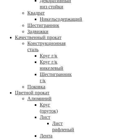
Декоративный
низ стойки
Квадрат
Никельсодержащий
Шестигранник
Задвижки
Качественный прокат
Конструкционная
сталь
Круг г/к
Круг г/к
никелевый
Шестигранник
г/к
Поковка
Цветной прокат
Алюминий
Круг
(пруток)
Лист
Лист
рифленый
Лента