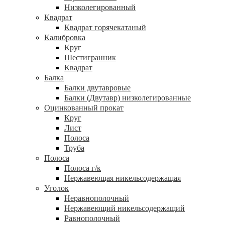
Низколегированный
Квадрат
Квадрат горячекатаный
Калибровка
Круг
Шестигранник
Квадрат
Балка
Балки двутавровые
Балки (Двутавр) низколегированные
Оцинкованный прокат
Круг
Лист
Полоса
Труба
Полоса
Полоса г/к
Нержавеющая никельсодержащая
Уголок
Неравнополочный
Нержавеющий никельсодержащий
Равнополочный