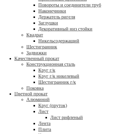
Повороты и соединители труб
Наконечники
Держатель ригеля
Заглушки
Декоративный низ стойки
Квадрат
Никельсодержащий
Шестигранник
Задвижки
Качественный прокат
Конструкционная сталь
Круг г/к
Круг г/к никелевый
Шестигранник г/к
Поковка
Цветной прокат
Алюминий
Круг (пруток)
Лист
Лист рифленый
Лента
Плита