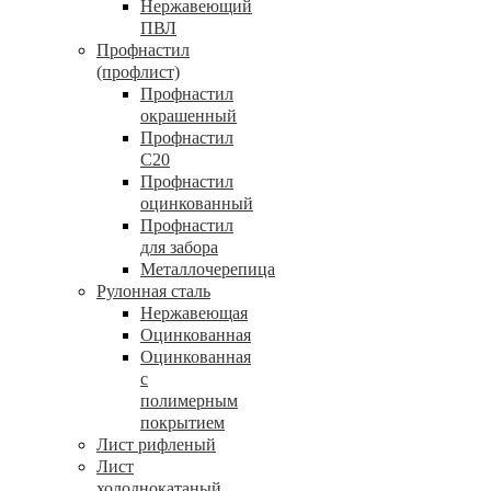
Нержавеющий
ПВЛ
Профнастил
(профлист)
Профнастил
окрашенный
Профнастил
С20
Профнастил
оцинкованный
Профнастил
для забора
Металлочерепица
Рулонная сталь
Нержавеющая
Оцинкованная
Оцинкованная
с
полимерным
покрытием
Лист рифленый
Лист
холоднокатаный