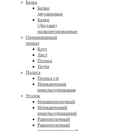
Балка
Балки
двутавровые
Балки
(Двутавр)
низколегированные
Оцинкованный
прокат
Круг
Лист
Полоса
Труба
Полоса
Полоса г/к
Нержавеющая
никельсодержащая
Уголок
Неравнополочный
Нержавеющий
никельсодержащий
Равнополочный
Равнополочный
низколегированный