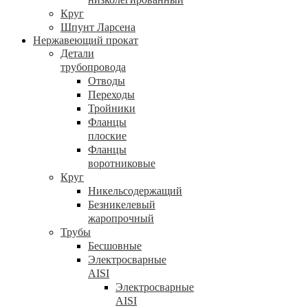
Круг
Шпунт Ларсена
Нержавеющий прокат
Детали
трубопровода
Отводы
Переходы
Тройники
Фланцы
плоские
Фланцы
воротниковые
Круг
Никельсодержащий
Безникелевый
жаропрочный
Трубы
Бесшовные
Электросварные
AISI
Электросварные
AISI