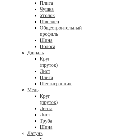
Плита
Чушка
Уголок
Швеллер
Общестроительный
профиль
Шина
Полоса
Дюраль
Круг
(пруток)
Лист
Плита
Шестигранник
Медь
Круг
(пруток)
Лента
Лист
Труба
Шина
Латунь