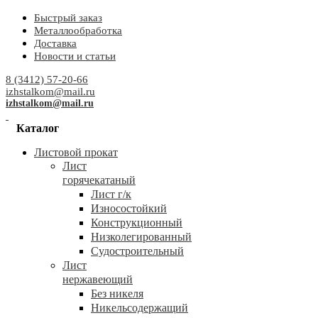
Быстрый заказ
Металлообработка
Доставка
Новости и статьи
8 (3412) 57-20-66
izhstalkom@mail.ru
izhstalkom@mail.ru
Каталог
Листовой прокат
Лист
горячекатаный
Лист г/к
Износостойкий
Конструкционный
Низколегированный
Судостроительный
Лист
нержавеющий
Без никеля
Никельсодержащий