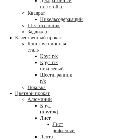
Декоративный
низ стойки
Квадрат
Никельсодержащий
Шестигранник
Задвижки
Качественный прокат
Конструкционная
сталь
Круг г/к
Круг г/к
никелевый
Шестигранник
г/к
Поковка
Цветной прокат
Алюминий
Круг
(пруток)
Лист
Лист
рифленый
Лента