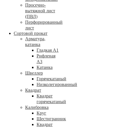
Просечно-
вытяжной лист
(ПВЛ)
Перфорированный
лист
Сортовой прокат
Арматура,
катанка
Гладкая А1
Рифленая
А3
Катанка
Швеллер
Горячекатаный
Низколегированный
Квадрат
Квадрат
горячекатаный
Калибровка
Круг
Шестигранник
Квадрат