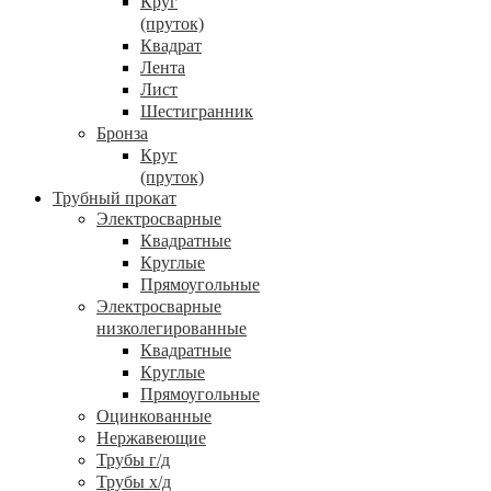
Круг
(пруток)
Квадрат
Лента
Лист
Шестигранник
Бронза
Круг
(пруток)
Трубный прокат
Электросварные
Квадратные
Круглые
Прямоугольные
Электросварные
низколегированные
Квадратные
Круглые
Прямоугольные
Оцинкованные
Нержавеющие
Трубы г/д
Трубы х/д