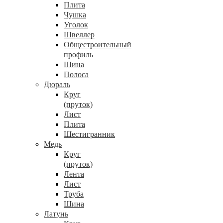
Плита
Чушка
Уголок
Швеллер
Общестроительный
профиль
Шина
Полоса
Дюраль
Круг
(пруток)
Лист
Плита
Шестигранник
Медь
Круг
(пруток)
Лента
Лист
Труба
Шина
Латунь