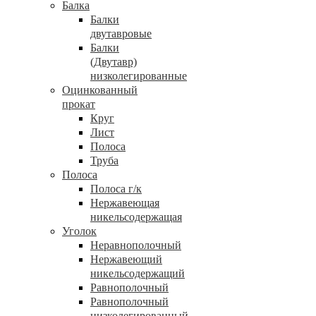
Балка
Балки
двутавровые
Балки
(Двутавр)
низколегированные
Оцинкованный
прокат
Круг
Лист
Полоса
Труба
Полоса
Полоса г/к
Нержавеющая
никельсодержащая
Уголок
Неравнополочный
Нержавеющий
никельсодержащий
Равнополочный
Равнополочный
низколегированный