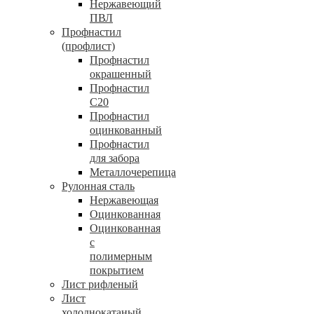
Нержавеющий
ПВЛ
Профнастил
(профлист)
Профнастил
окрашенный
Профнастил
С20
Профнастил
оцинкованный
Профнастил
для забора
Металлочерепица
Рулонная сталь
Нержавеющая
Оцинкованная
Оцинкованная
с
полимерным
покрытием
Лист рифленый
Лист
холоднокатаный