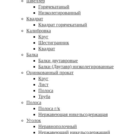
Швеллер
Горячекатаный
Низколегированный
Квадрат
Квадрат горячекатаный
Калибровка
Круг
Шестигранник
Квадрат
Балка
Балки двутавровые
Балки (Двутавр) низколегированные
Оцинкованный прокат
Круг
Лист
Полоса
Труба
Полоса
Полоса г/к
Нержавеющая никельсодержащая
Уголок
Неравнополочный
Нержавеющий никельсодержащий