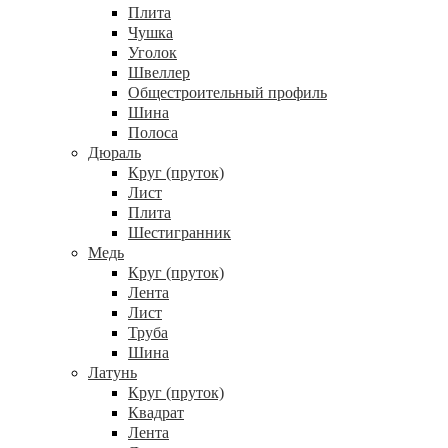
Плита
Чушка
Уголок
Швеллер
Общестроительный профиль
Шина
Полоса
Дюраль
Круг (пруток)
Лист
Плита
Шестигранник
Медь
Круг (пруток)
Лента
Лист
Труба
Шина
Латунь
Круг (пруток)
Квадрат
Лента