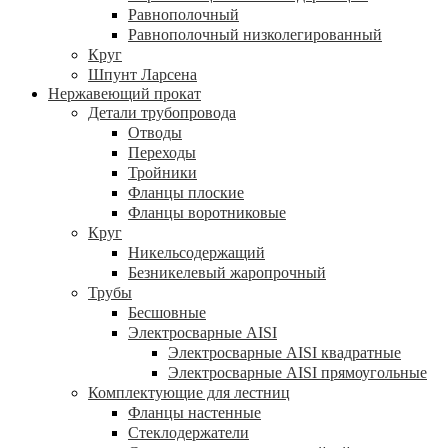
Равнополочный
Равнополочный низколегированный
Круг
Шпунт Ларсена
Нержавеющий прокат
Детали трубопровода
Отводы
Переходы
Тройники
Фланцы плоские
Фланцы воротниковые
Круг
Никельсодержащий
Безникелевый жаропрочный
Трубы
Бесшовные
Электросварные AISI
Электросварные AISI квадратные
Электросварные AISI прямоугольные
Комплектующие для лестниц
Фланцы настенные
Стеклодержатели