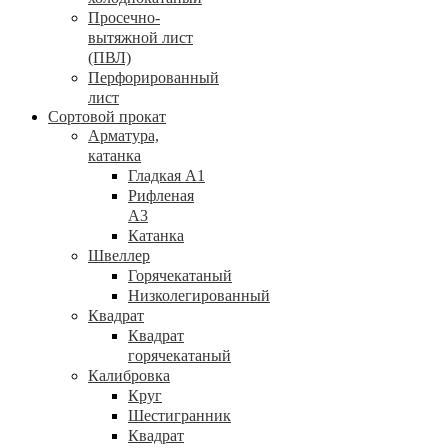
Просечно-
вытяжной лист
(ПВЛ)
Перфорированный
лист
Сортовой прокат
Арматура,
катанка
Гладкая А1
Рифленая
А3
Катанка
Швеллер
Горячекатаный
Низколегированный
Квадрат
Квадрат
горячекатаный
Калибровка
Круг
Шестигранник
Квадрат