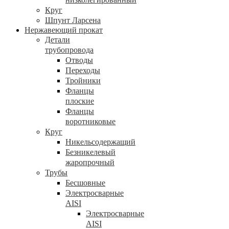
Круг
Шпунт Ларсена
Нержавеющий прокат
Детали
трубопровода
Отводы
Переходы
Тройники
Фланцы
плоские
Фланцы
воротниковые
Круг
Никельсодержащий
Безникелевый
жаропрочный
Трубы
Бесшовные
Электросварные
AISI
Электросварные
AISI