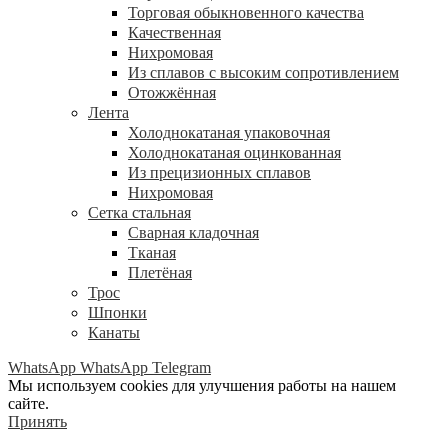
Торговая обыкновенного качества
Качественная
Нихромовая
Из сплавов с высоким сопротивлением
Отожжённая
Лента
Холоднокатаная упаковочная
Холоднокатаная оцинкованная
Из прецизионных сплавов
Нихромовая
Сетка стальная
Сварная кладочная
Тканая
Плетёная
Трос
Шпонки
Канаты
WhatsApp
WhatsApp
Telegram
Мы используем cookies для улучшения работы на нашем
сайте.
Принять