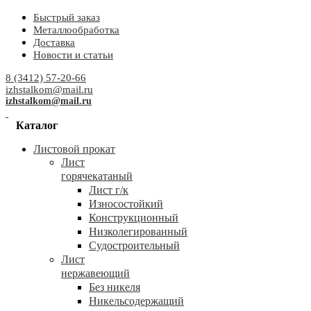
Быстрый заказ
Металлообработка
Доставка
Новости и статьи
8 (3412) 57-20-66
izhstalkom@mail.ru
izhstalkom@mail.ru
Каталог
Листовой прокат
Лист
горячекатаный
Лист г/к
Износостойкий
Конструкционный
Низколегированный
Судостроительный
Лист
нержавеющий
Без никеля
Никельсодержащий