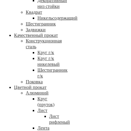
Декоративный
низ стойки
Квадрат
Никельсодержащий
Шестигранник
Задвижки
Качественный прокат
Конструкционная
сталь
Круг г/к
Круг г/к
никелевый
Шестигранник
г/к
Поковка
Цветной прокат
Алюминий
Круг
(пруток)
Лист
Лист
рифленый
Лента