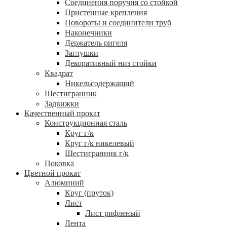
Соединения поручня со стойкой
Пристенные крепления
Повороты и соединители труб
Наконечники
Держатель ригеля
Заглушки
Декоративный низ стойки
Квадрат
Никельсодержащий
Шестигранник
Задвижки
Качественный прокат
Конструкционная сталь
Круг г/к
Круг г/к никелевый
Шестигранник г/к
Поковка
Цветной прокат
Алюминий
Круг (пруток)
Лист
Лист рифленый
Лента