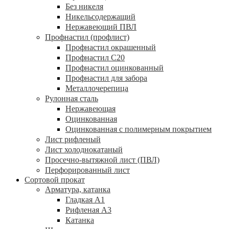
Без никеля
Никельсодержащий
Нержавеющий ПВЛ
Профнастил (профлист)
Профнастил окрашенный
Профнастил С20
Профнастил оцинкованный
Профнастил для забора
Металлочерепица
Рулонная сталь
Нержавеющая
Оцинкованная
Оцинкованная с полимерным покрытием
Лист рифленый
Лист холоднокатаный
Просечно-вытяжной лист (ПВЛ)
Перфорированный лист
Сортовой прокат
Арматура, катанка
Гладкая А1
Рифленая А3
Катанка