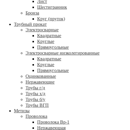
Лист
Шестигранник
Бронза
Круг (пруток)
Трубный прокат
Электросварные
Квадратные
Круглые
Прямоугольные
Электросварные низколегированные
Квадратные
Круглые
Прямоугольные
Оцинкованные
Нержавеющие
Трубы г/д
Трубы х/д
Трубы б/у
Трубы ВГП
Метизы
Проволока
Проволока Вр-1
Нержавеющая