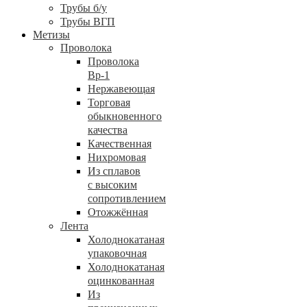
Трубы б/у
Трубы ВГП
Метизы
Проволока
Проволока
Вр-1
Нержавеющая
Торговая
обыкновенного
качества
Качественная
Нихромовая
Из сплавов
с высоким
сопротивлением
Отожжённая
Лента
Холоднокатаная
упаковочная
Холоднокатаная
оцинкованная
Из