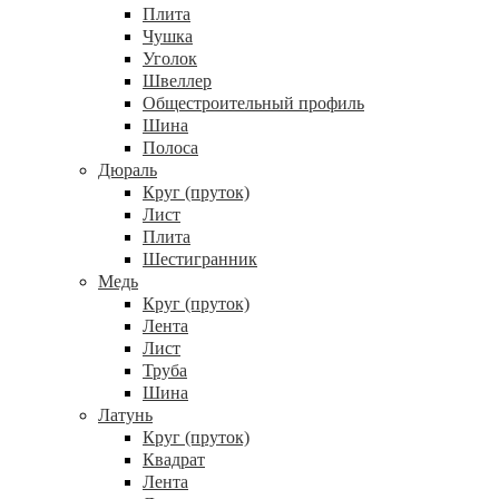
Плита
Чушка
Уголок
Швеллер
Общестроительный профиль
Шина
Полоса
Дюраль
Круг (пруток)
Лист
Плита
Шестигранник
Медь
Круг (пруток)
Лента
Лист
Труба
Шина
Латунь
Круг (пруток)
Квадрат
Лента