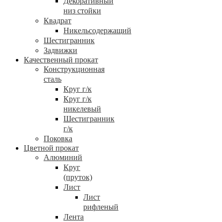
Декоративный
низ стойки
Квадрат
Никельсодержащий
Шестигранник
Задвижки
Качественный прокат
Конструкционная
сталь
Круг г/к
Круг г/к
никелевый
Шестигранник
г/к
Поковка
Цветной прокат
Алюминий
Круг
(пруток)
Лист
Лист
рифленый
Лента