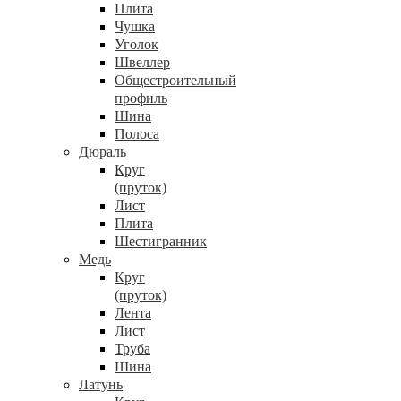
Плита
Чушка
Уголок
Швеллер
Общестроительный
профиль
Шина
Полоса
Дюраль
Круг
(пруток)
Лист
Плита
Шестигранник
Медь
Круг
(пруток)
Лента
Лист
Труба
Шина
Латунь