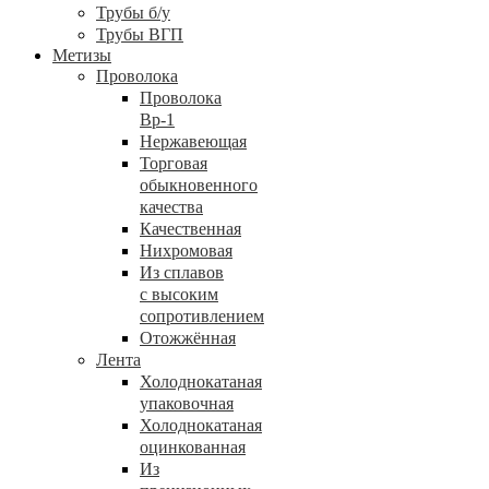
Трубы б/у
Трубы ВГП
Метизы
Проволока
Проволока
Вр-1
Нержавеющая
Торговая
обыкновенного
качества
Качественная
Нихромовая
Из сплавов
с высоким
сопротивлением
Отожжённая
Лента
Холоднокатаная
упаковочная
Холоднокатаная
оцинкованная
Из