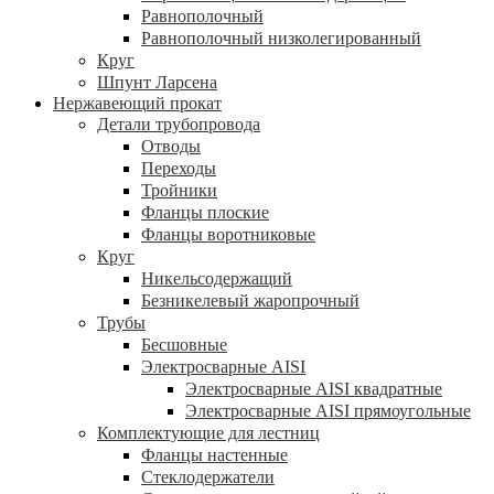
Равнополочный
Равнополочный низколегированный
Круг
Шпунт Ларсена
Нержавеющий прокат
Детали трубопровода
Отводы
Переходы
Тройники
Фланцы плоские
Фланцы воротниковые
Круг
Никельсодержащий
Безникелевый жаропрочный
Трубы
Бесшовные
Электросварные AISI
Электросварные AISI квадратные
Электросварные AISI прямоугольные
Комплектующие для лестниц
Фланцы настенные
Стеклодержатели