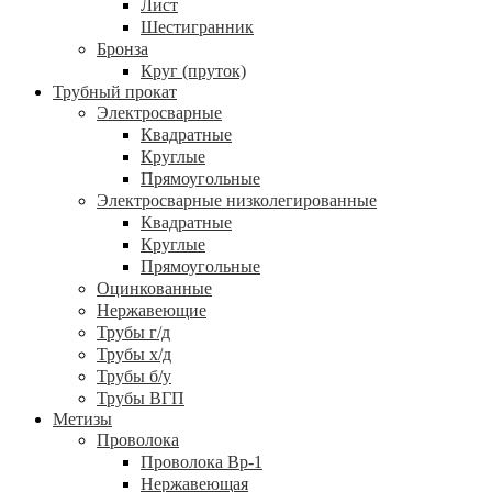
Лист
Шестигранник
Бронза
Круг (пруток)
Трубный прокат
Электросварные
Квадратные
Круглые
Прямоугольные
Электросварные низколегированные
Квадратные
Круглые
Прямоугольные
Оцинкованные
Нержавеющие
Трубы г/д
Трубы х/д
Трубы б/у
Трубы ВГП
Метизы
Проволока
Проволока Вр-1
Нержавеющая