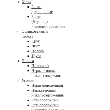
Балка
Балки
двутавровые
Балки
(Двутавр)
низколегированные
Оцинкованный
прокат
Круг
Лист
Полоса
Труба
Полоса
Полоса г/к
Нержавеющая
никельсодержащая
Уголок
Неравнополочный
Нержавеющий
никельсодержащий
Равнополочный
Равнополочный
низколегированный