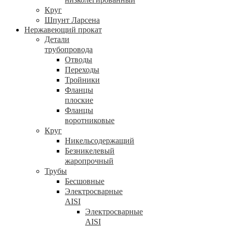
Круг
Шпунт Ларсена
Нержавеющий прокат
Детали
трубопровода
Отводы
Переходы
Тройники
Фланцы
плоские
Фланцы
воротниковые
Круг
Никельсодержащий
Безникелевый
жаропрочный
Трубы
Бесшовные
Электросварные
AISI
Электросварные
AISI