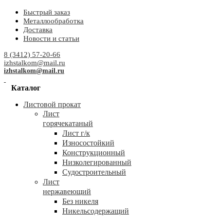
Быстрый заказ
Металлообработка
Доставка
Новости и статьи
8 (3412) 57-20-66
izhstalkom@mail.ru
izhstalkom@mail.ru
Каталог
Листовой прокат
Лист
горячекатаный
Лист г/к
Износостойкий
Конструкционный
Низколегированный
Судостроительный
Лист
нержавеющий
Без никеля
Никельсодержащий