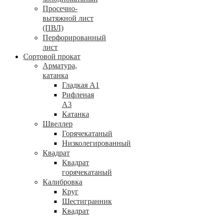
Просечно-
вытяжной лист
(ПВЛ)
Перфорированный
лист
Сортовой прокат
Арматура,
катанка
Гладкая А1
Рифленая
А3
Катанка
Швеллер
Горячекатаный
Низколегированный
Квадрат
Квадрат
горячекатаный
Калибровка
Круг
Шестигранник
Квадрат