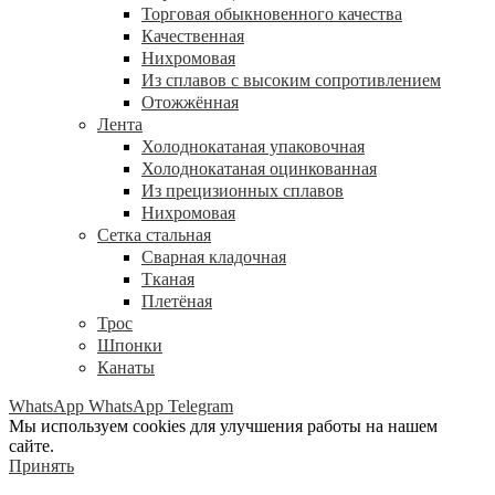
Торговая обыкновенного качества
Качественная
Нихромовая
Из сплавов с высоким сопротивлением
Отожжённая
Лента
Холоднокатаная упаковочная
Холоднокатаная оцинкованная
Из прецизионных сплавов
Нихромовая
Сетка стальная
Сварная кладочная
Тканая
Плетёная
Трос
Шпонки
Канаты
WhatsApp
WhatsApp
Telegram
Мы используем cookies для улучшения работы на нашем
сайте.
Принять