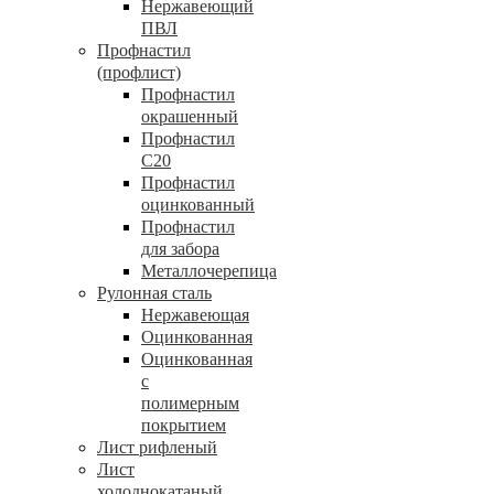
Нержавеющий
ПВЛ
Профнастил
(профлист)
Профнастил
окрашенный
Профнастил
С20
Профнастил
оцинкованный
Профнастил
для забора
Металлочерепица
Рулонная сталь
Нержавеющая
Оцинкованная
Оцинкованная
с
полимерным
покрытием
Лист рифленый
Лист
холоднокатаный