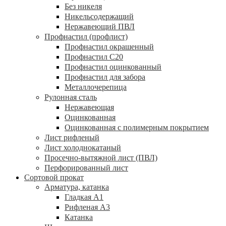
Без никеля
Никельсодержащий
Нержавеющий ПВЛ
Профнастил (профлист)
Профнастил окрашенный
Профнастил С20
Профнастил оцинкованный
Профнастил для забора
Металлочерепица
Рулонная сталь
Нержавеющая
Оцинкованная
Оцинкованная с полимерным покрытием
Лист рифленый
Лист холоднокатаный
Просечно-вытяжной лист (ПВЛ)
Перфорированный лист
Сортовой прокат
Арматура, катанка
Гладкая А1
Рифленая А3
Катанка