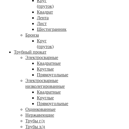
Круг
(пруток)
Квадрат
Лента
Лист
Шестигранник
Бронза
Круг
(пруток)
Трубный прокат
Электросварные
Квадратные
Круглые
Прямоугольные
Электросварные
низколегированные
Квадратные
Круглые
Прямоугольные
Оцинкованные
Нержавеющие
Трубы г/д
Трубы х/д