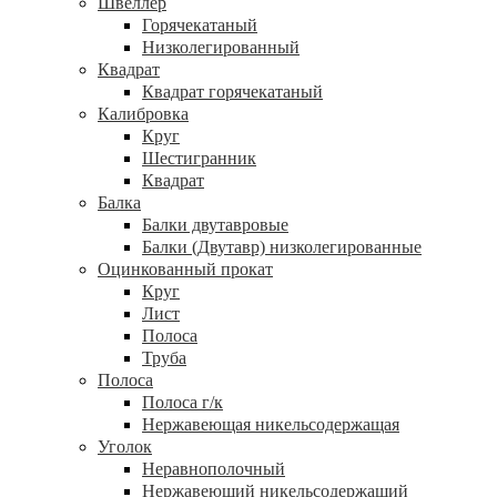
Швеллер
Горячекатаный
Низколегированный
Квадрат
Квадрат горячекатаный
Калибровка
Круг
Шестигранник
Квадрат
Балка
Балки двутавровые
Балки (Двутавр) низколегированные
Оцинкованный прокат
Круг
Лист
Полоса
Труба
Полоса
Полоса г/к
Нержавеющая никельсодержащая
Уголок
Неравнополочный
Нержавеющий никельсодержащий