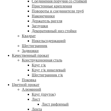
Соединения поручня со стойкой
Пристенные крепления
Повороты и соединители труб
Наконечники
Держатель ригеля
Заглушки
Декоративный низ стойки
Квадрат
Никельсодержащий
Шестигранник
Задвижки
Качественный прокат
Конструкционная сталь
Круг г/к
Круг г/к никелевый
Шестигранник г/к
Поковка
Цветной прокат
Алюминий
Круг (пруток)
Лист
Лист рифленый
Лента