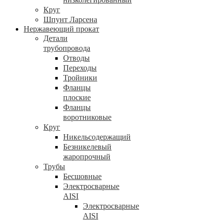
Круг
Шпунт Ларсена
Нержавеющий прокат
Детали
трубопровода
Отводы
Переходы
Тройники
Фланцы
плоские
Фланцы
воротниковые
Круг
Никельсодержащий
Безникелевый
жаропрочный
Трубы
Бесшовные
Электросварные
AISI
Электросварные
AISI