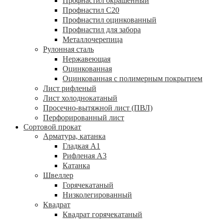
Профнастил окрашенный
Профнастил С20
Профнастил оцинкованный
Профнастил для забора
Металлочерепица
Рулонная сталь
Нержавеющая
Оцинкованная
Оцинкованная с полимерным покрытием
Лист рифленый
Лист холоднокатаный
Просечно-вытяжной лист (ПВЛ)
Перфорированный лист
Сортовой прокат
Арматура, катанка
Гладкая А1
Рифленая А3
Катанка
Швеллер
Горячекатаный
Низколегированный
Квадрат
Квадрат горячекатаный