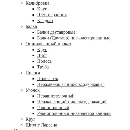
Калибровка
Круг
Шестигранник
Квадрат
Балка
Балки двутавровые
Балки (Двутавр) низколегированные
Оцинкованный прокат
Круг
Лист
Полоса
Труба
Полоса
Полоса г/к
Нержавеющая никельсодержащая
Уголок
Неравнополочный
Нержавеющий никельсодержащий
Равнополочный
Равнополочный низколегированный
Круг
Шпунт Ларсена