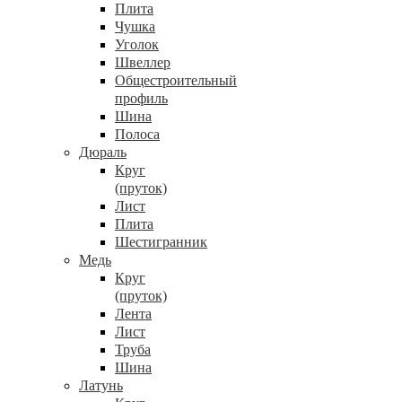
Плита
Чушка
Уголок
Швеллер
Общестроительный
профиль
Шина
Полоса
Дюраль
Круг
(пруток)
Лист
Плита
Шестигранник
Медь
Круг
(пруток)
Лента
Лист
Труба
Шина
Латунь