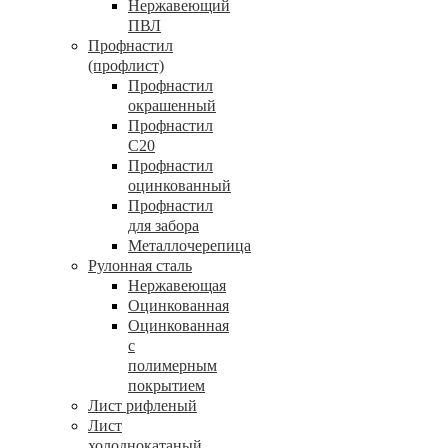
Нержавеющий
ПВЛ
Профнастил
(профлист)
Профнастил
окрашенный
Профнастил
С20
Профнастил
оцинкованный
Профнастил
для забора
Металлочерепица
Рулонная сталь
Нержавеющая
Оцинкованная
Оцинкованная
с
полимерным
покрытием
Лист рифленый
Лист
холоднокатаный