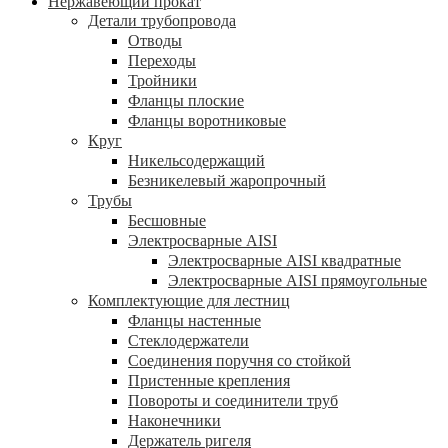
Нержавеющий прокат
Детали трубопровода
Отводы
Переходы
Тройники
Фланцы плоские
Фланцы воротниковые
Круг
Никельсодержащий
Безникелевый жаропрочный
Трубы
Бесшовные
Электросварные AISI
Электросварные AISI квадратные
Электросварные AISI прямоугольные
Комплектующие для лестниц
Фланцы настенные
Стеклодержатели
Соединения поручня со стойкой
Пристенные крепления
Повороты и соединители труб
Наконечники
Держатель ригеля