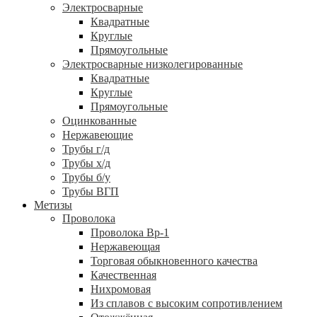
Электросварные
Квадратные
Круглые
Прямоугольные
Электросварные низколегированные
Квадратные
Круглые
Прямоугольные
Оцинкованные
Нержавеющие
Трубы г/д
Трубы х/д
Трубы б/у
Трубы ВГП
Метизы
Проволока
Проволока Вр-1
Нержавеющая
Торговая обыкновенного качества
Качественная
Нихромовая
Из сплавов с высоким сопротивлением