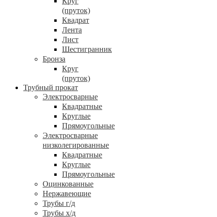
Круг
(пруток)
Квадрат
Лента
Лист
Шестигранник
Бронза
Круг
(пруток)
Трубный прокат
Электросварные
Квадратные
Круглые
Прямоугольные
Электросварные
низколегированные
Квадратные
Круглые
Прямоугольные
Оцинкованные
Нержавеющие
Трубы г/д
Трубы х/д