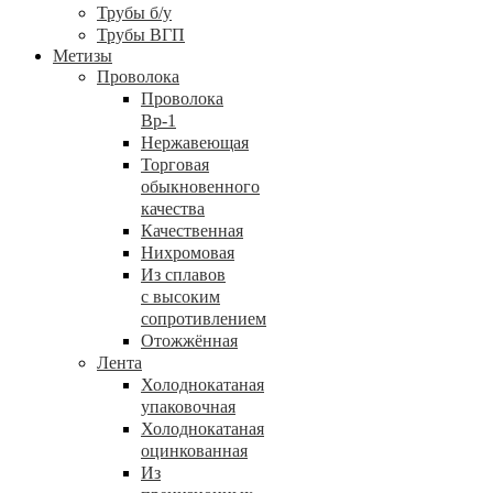
Трубы б/у
Трубы ВГП
Метизы
Проволока
Проволока
Вр-1
Нержавеющая
Торговая
обыкновенного
качества
Качественная
Нихромовая
Из сплавов
с высоким
сопротивлением
Отожжённая
Лента
Холоднокатаная
упаковочная
Холоднокатаная
оцинкованная
Из