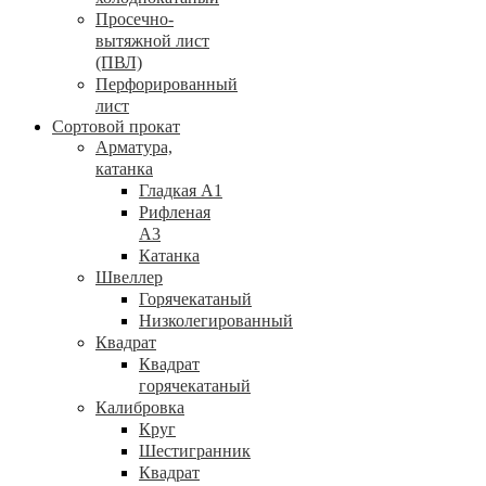
Просечно-
вытяжной лист
(ПВЛ)
Перфорированный
лист
Сортовой прокат
Арматура,
катанка
Гладкая А1
Рифленая
А3
Катанка
Швеллер
Горячекатаный
Низколегированный
Квадрат
Квадрат
горячекатаный
Калибровка
Круг
Шестигранник
Квадрат