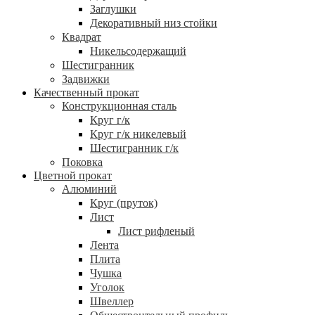
Заглушки
Декоративный низ стойки
Квадрат
Никельсодержащий
Шестигранник
Задвижки
Качественный прокат
Конструкционная сталь
Круг г/к
Круг г/к никелевый
Шестигранник г/к
Поковка
Цветной прокат
Алюминий
Круг (пруток)
Лист
Лист рифленый
Лента
Плита
Чушка
Уголок
Швеллер