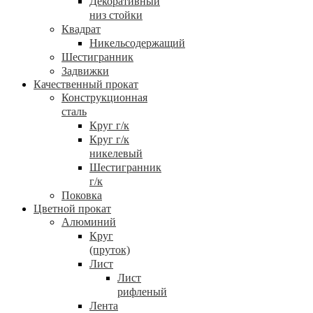
Декоративный
низ стойки
Квадрат
Никельсодержащий
Шестигранник
Задвижки
Качественный прокат
Конструкционная
сталь
Круг г/к
Круг г/к
никелевый
Шестигранник
г/к
Поковка
Цветной прокат
Алюминий
Круг
(пруток)
Лист
Лист
рифленый
Лента