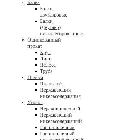
Балка
Балки
двутавровые
Балки
(Двутавр)
низколегированные
Оцинкованный
прокат
Круг
Лист
Полоса
Труба
Полоса
Полоса г/к
Нержавеющая
никельсодержащая
Уголок
Неравнополочный
Нержавеющий
никельсодержащий
Равнополочный
Равнополочный
низколегированный