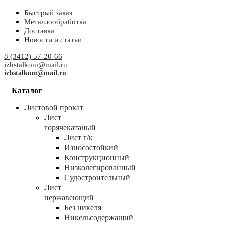
Быстрый заказ
Металлообработка
Доставка
Новости и статьи
8 (3412) 57-20-66
izhstalkom@mail.ru
izhstalkom@mail.ru
Каталог
Листовой прокат
Лист
горячекатаный
Лист г/к
Износостойкий
Конструкционный
Низколегированный
Судостроительный
Лист
нержавеющий
Без никеля
Никельсодержащий