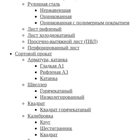
Рулонная сталь
Нержавеющая
Оцинкованная
Оцинкованная с полимерным покрытием
Лист рифленый
Лист холоднокатаный
Просечно-вытяжной лист (ПВЛ)
Перфорированный лист
Сортовой прокат
Арматура, катанка
Гладкая А1
Рифленая А3
Катанка
Швеллер
Горячекатаный
Низколегированный
Квадрат
Квадрат горячекатаный
Калибровка
Круг
Шестигранник
Квадрат