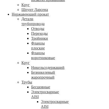
Круг
Шпунт Ларсена
Нержавеющий прокат
Детали
трубопровода
Отводы
Переходы
Тройники
Фланцы
плоские
Фланцы
воротниковые
Круг
Никельсодержащий
Безникелевый
жаропрочный
Трубы
Бесшовные
Электросварные
AISI
Электросварные
AISI