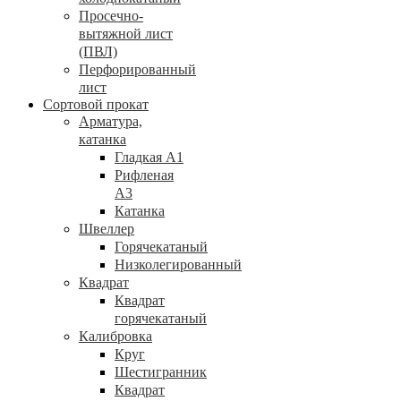
Просечно-
вытяжной лист
(ПВЛ)
Перфорированный
лист
Сортовой прокат
Арматура,
катанка
Гладкая А1
Рифленая
А3
Катанка
Швеллер
Горячекатаный
Низколегированный
Квадрат
Квадрат
горячекатаный
Калибровка
Круг
Шестигранник
Квадрат