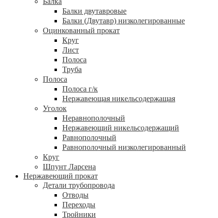
Балка
Балки двутавровые
Балки (Двутавр) низколегированные
Оцинкованный прокат
Круг
Лист
Полоса
Труба
Полоса
Полоса г/к
Нержавеющая никельсодержащая
Уголок
Неравнополочный
Нержавеющий никельсодержащий
Равнополочный
Равнополочный низколегированный
Круг
Шпунт Ларсена
Нержавеющий прокат
Детали трубопровода
Отводы
Переходы
Тройники