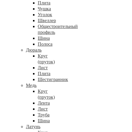
Плита
Чушка
Уголок
Швеллер
Общестроительный
профиль
Шина
Полоса
Дюраль
Круг
(пруток)
Лист
Плита
Шестигранник
Медь
Круг
(пруток)
Лента
Лист
Труба
Шина
Латунь