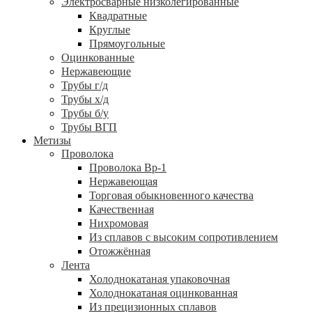
Электросварные низколегированные
Квадратные
Круглые
Прямоугольные
Оцинкованные
Нержавеющие
Трубы г/д
Трубы х/д
Трубы б/у
Трубы ВГП
Метизы
Проволока
Проволока Вр-1
Нержавеющая
Торговая обыкновенного качества
Качественная
Нихромовая
Из сплавов с высоким сопротивлением
Отожжённая
Лента
Холоднокатаная упаковочная
Холоднокатаная оцинкованная
Из прецизионных сплавов