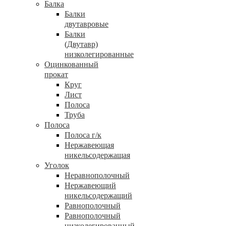
Балка
Балки
двутавровые
Балки
(Двутавр)
низколегированные
Оцинкованный
прокат
Круг
Лист
Полоса
Труба
Полоса
Полоса г/к
Нержавеющая
никельсодержащая
Уголок
Неравнополочный
Нержавеющий
никельсодержащий
Равнополочный
Равнополочный
низколегированный