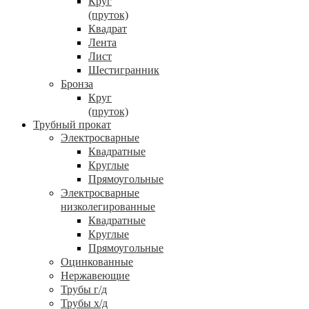
Круг
(пруток)
Квадрат
Лента
Лист
Шестигранник
Бронза
Круг
(пруток)
Трубный прокат
Электросварные
Квадратные
Круглые
Прямоугольные
Электросварные
низколегированные
Квадратные
Круглые
Прямоугольные
Оцинкованные
Нержавеющие
Трубы г/д
Трубы х/д