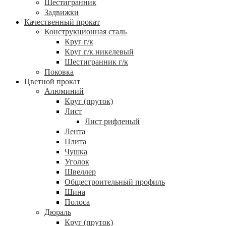
Шестигранник
Задвижки
Качественный прокат
Конструкционная сталь
Круг г/к
Круг г/к никелевый
Шестигранник г/к
Поковка
Цветной прокат
Алюминий
Круг (пруток)
Лист
Лист рифленый
Лента
Плита
Чушка
Уголок
Швеллер
Общестроительный профиль
Шина
Полоса
Дюраль
Круг (пруток)