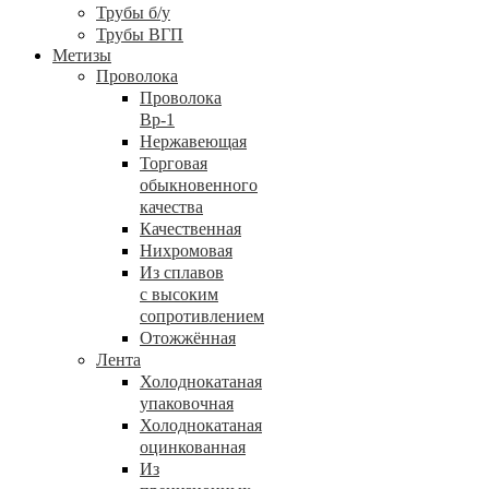
Трубы б/у
Трубы ВГП
Метизы
Проволока
Проволока
Вр-1
Нержавеющая
Торговая
обыкновенного
качества
Качественная
Нихромовая
Из сплавов
с высоким
сопротивлением
Отожжённая
Лента
Холоднокатаная
упаковочная
Холоднокатаная
оцинкованная
Из