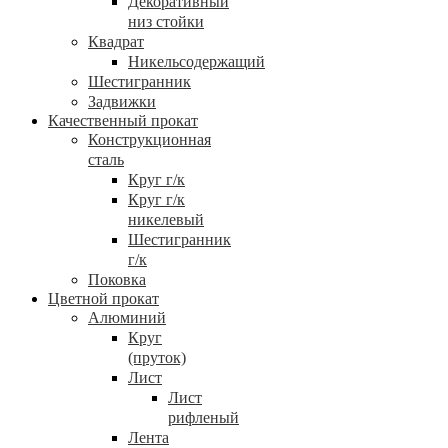
Декоративный
низ стойки
Квадрат
Никельсодержащий
Шестигранник
Задвижки
Качественный прокат
Конструкционная
сталь
Круг г/к
Круг г/к
никелевый
Шестигранник
г/к
Поковка
Цветной прокат
Алюминий
Круг
(пруток)
Лист
Лист
рифленый
Лента