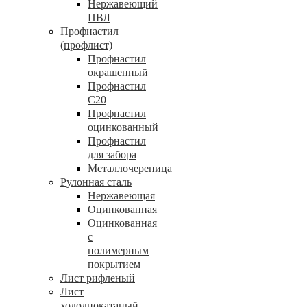
Нержавеющий
ПВЛ
Профнастил
(профлист)
Профнастил
окрашенный
Профнастил
С20
Профнастил
оцинкованный
Профнастил
для забора
Металлочерепица
Рулонная сталь
Нержавеющая
Оцинкованная
Оцинкованная
с
полимерным
покрытием
Лист рифленый
Лист
холоднокатаный