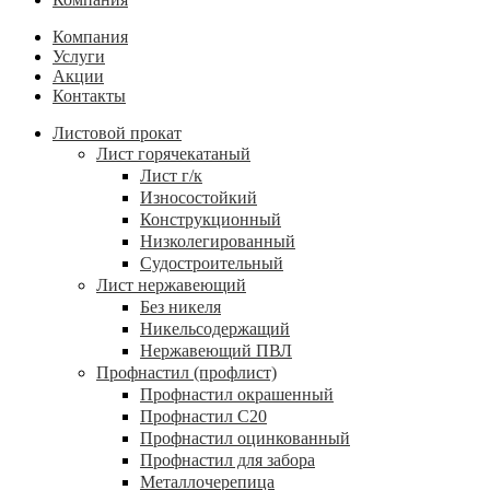
Компания
Услуги
Акции
Контакты
Листовой прокат
Лист горячекатаный
Лист г/к
Износостойкий
Конструкционный
Низколегированный
Судостроительный
Лист нержавеющий
Без никеля
Никельсодержащий
Нержавеющий ПВЛ
Профнастил (профлист)
Профнастил окрашенный
Профнастил С20
Профнастил оцинкованный
Профнастил для забора
Металлочерепица