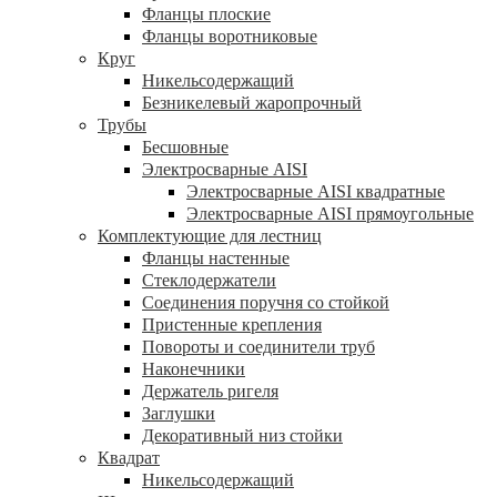
Фланцы плоские
Фланцы воротниковые
Круг
Никельсодержащий
Безникелевый жаропрочный
Трубы
Бесшовные
Электросварные AISI
Электросварные AISI квадратные
Электросварные AISI прямоугольные
Комплектующие для лестниц
Фланцы настенные
Стеклодержатели
Соединения поручня со стойкой
Пристенные крепления
Повороты и соединители труб
Наконечники
Держатель ригеля
Заглушки
Декоративный низ стойки
Квадрат
Никельсодержащий