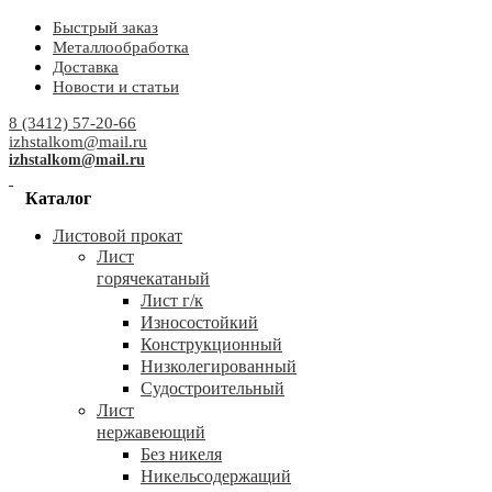
Быстрый заказ
Металлообработка
Доставка
Новости и статьи
8 (3412) 57-20-66
izhstalkom@mail.ru
izhstalkom@mail.ru
Каталог
Листовой прокат
Лист
горячекатаный
Лист г/к
Износостойкий
Конструкционный
Низколегированный
Судостроительный
Лист
нержавеющий
Без никеля
Никельсодержащий