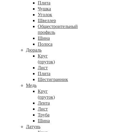
Плита
Чушка
Уголок
Швеллер
Общестроительный
профиль
Шина
Полоса
Дюраль
Круг
(пруток)
Лист
Плита
Шестигранник
Медь
Круг
(пруток)
Лента
Лист
Труба
Шина
Латунь