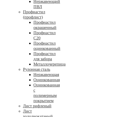
Нержавеющий
ПВЛ
Профнастил
(профлист)
Профнастил
окрашенный
Профнастил
С20
Профнастил
оцинкованный
Профнастил
для забора
Металлочерепица
Рулонная сталь
Нержавеющая
Оцинкованная
Оцинкованная
с
полимерным
покрытием
Лист рифленый
Лист
холоднокатаный