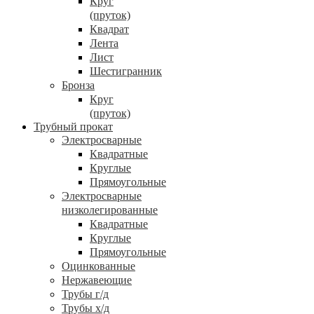
Круг
(пруток)
Квадрат
Лента
Лист
Шестигранник
Бронза
Круг
(пруток)
Трубный прокат
Электросварные
Квадратные
Круглые
Прямоугольные
Электросварные
низколегированные
Квадратные
Круглые
Прямоугольные
Оцинкованные
Нержавеющие
Трубы г/д
Трубы х/д