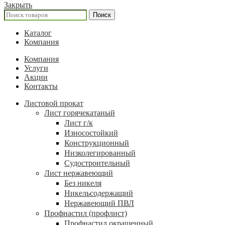
Закрыть
Поиск
Каталог
Компания
Компания
Услуги
Акции
Контакты
Листовой прокат
Лист горячекатаный
Лист г/к
Износостойкий
Конструкционный
Низколегированный
Судостроительный
Лист нержавеющий
Без никеля
Никельсодержащий
Нержавеющий ПВЛ
Профнастил (профлист)
Профнастил окрашенный