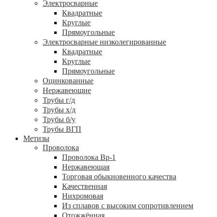
Электросварные
Квадратные
Круглые
Прямоугольные
Электросварные низколегированные
Квадратные
Круглые
Прямоугольные
Оцинкованные
Нержавеющие
Трубы г/д
Трубы х/д
Трубы б/у
Трубы ВГП
Метизы
Проволока
Проволока Вр-1
Нержавеющая
Торговая обыкновенного качества
Качественная
Нихромовая
Из сплавов с высоким сопротивлением
Отожжённая