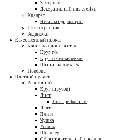
Заглушки
Декоративный низ стойки
Квадрат
Никельсодержащий
Шестигранник
Задвижки
Качественный прокат
Конструкционная сталь
Круг г/к
Круг г/к никелевый
Шестигранник г/к
Поковка
Цветной прокат
Алюминий
Круг (пруток)
Лист
Лист рифленый
Лента
Плита
Чушка
Уголок
Швеллер
Общестроительный профиль