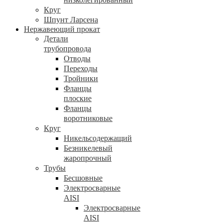
Круг
Шпунт Ларсена
Нержавеющий прокат
Детали
трубопровода
Отводы
Переходы
Тройники
Фланцы
плоские
Фланцы
воротниковые
Круг
Никельсодержащий
Безникелевый
жаропрочный
Трубы
Бесшовные
Электросварные
AISI
Электросварные
AISI