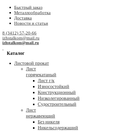
Быстрый заказ
Металлообработка
Доставка
Новости и статьи
8 (3412) 57-20-66
izhstalkom@mail.ru
izhstalkom@mail.ru
Каталог
Листовой прокат
Лист
горячекатаный
Лист г/к
Износостойкий
Конструкционный
Низколегированный
Судостроительный
Лист
нержавеющий
Без никеля
Никельсодержащий