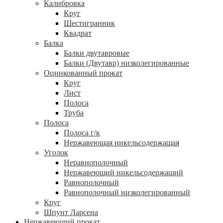
Калибровка
Круг
Шестигранник
Квадрат
Балка
Балки двутавровые
Балки (Двутавр) низколегированные
Оцинкованный прокат
Круг
Лист
Полоса
Труба
Полоса
Полоса г/к
Нержавеющая никельсодержащая
Уголок
Неравнополочный
Нержавеющий никельсодержащий
Равнополочный
Равнополочный низколегированный
Круг
Шпунт Ларсена
Нержавеющий прокат