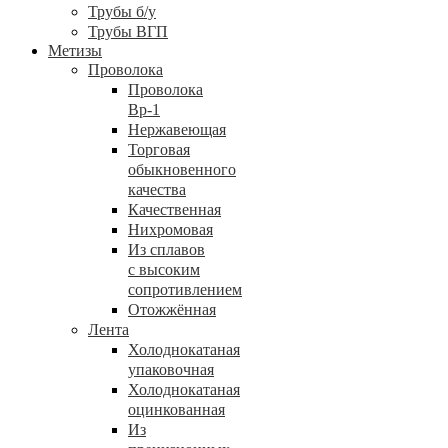
Трубы б/у
Трубы ВГП
Метизы
Проволока
Проволока
Вр-1
Нержавеющая
Торговая
обыкновенного
качества
Качественная
Нихромовая
Из сплавов
с высоким
сопротивлением
Отожжённая
Лента
Холоднокатаная
упаковочная
Холоднокатаная
оцинкованная
Из