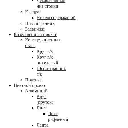
Декоративный
низ стойки
Квадрат
Никельсодержащий
Шестигранник
Задвижки
Качественный прокат
Конструкционная
сталь
Круг г/к
Круг г/к
никелевый
Шестигранник
г/к
Поковка
Цветной прокат
Алюминий
Круг
(пруток)
Лист
Лист
рифленый
Лента