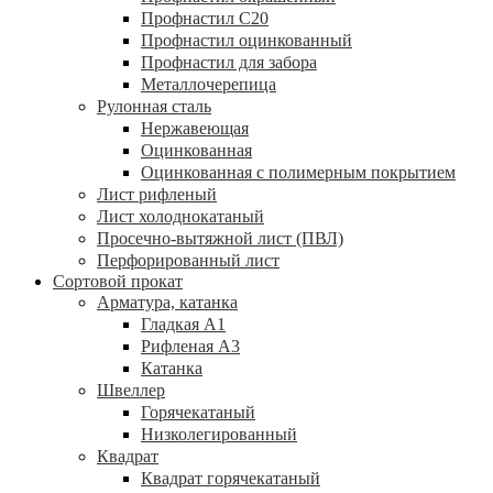
Профнастил С20
Профнастил оцинкованный
Профнастил для забора
Металлочерепица
Рулонная сталь
Нержавеющая
Оцинкованная
Оцинкованная с полимерным покрытием
Лист рифленый
Лист холоднокатаный
Просечно-вытяжной лист (ПВЛ)
Перфорированный лист
Сортовой прокат
Арматура, катанка
Гладкая А1
Рифленая А3
Катанка
Швеллер
Горячекатаный
Низколегированный
Квадрат
Квадрат горячекатаный