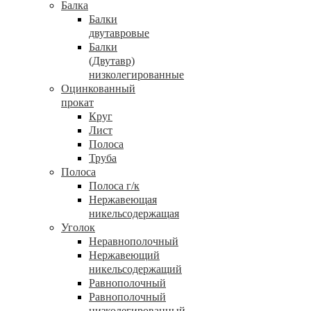
Балка
Балки
двутавровые
Балки
(Двутавр)
низколегированные
Оцинкованный
прокат
Круг
Лист
Полоса
Труба
Полоса
Полоса г/к
Нержавеющая
никельсодержащая
Уголок
Неравнополочный
Нержавеющий
никельсодержащий
Равнополочный
Равнополочный
низколегированный