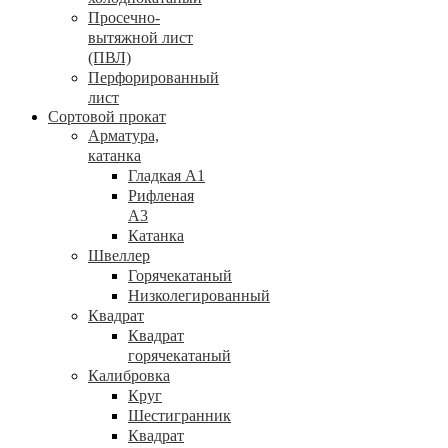
Просечно-
вытяжной лист
(ПВЛ)
Перфорированный
лист
Сортовой прокат
Арматура,
катанка
Гладкая А1
Рифленая
А3
Катанка
Швеллер
Горячекатаный
Низколегированный
Квадрат
Квадрат
горячекатаный
Калибровка
Круг
Шестигранник
Квадрат