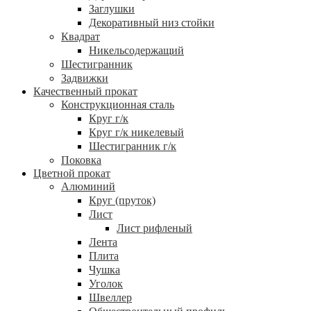
Заглушки
Декоративный низ стойки
Квадрат
Никельсодержащий
Шестигранник
Задвижки
Качественный прокат
Конструкционная сталь
Круг г/к
Круг г/к никелевый
Шестигранник г/к
Поковка
Цветной прокат
Алюминий
Круг (пруток)
Лист
Лист рифленый
Лента
Плита
Чушка
Уголок
Швеллер