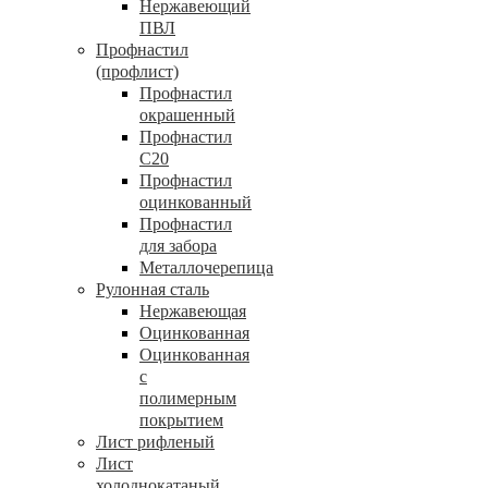
Нержавеющий
ПВЛ
Профнастил
(профлист)
Профнастил
окрашенный
Профнастил
С20
Профнастил
оцинкованный
Профнастил
для забора
Металлочерепица
Рулонная сталь
Нержавеющая
Оцинкованная
Оцинкованная
с
полимерным
покрытием
Лист рифленый
Лист
холоднокатаный