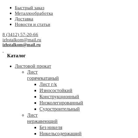
Быстрый заказ
Металлообработка
Доставка
Новости и статьи
8 (3412) 57-20-66
izhstalkom@mail.ru
izhstalkom@mail.ru
Каталог
Листовой прокат
Лист
горячекатаный
Лист г/к
Износостойкий
Конструкционный
Низколегированный
Судостроительный
Лист
нержавеющий
Без никеля
Никельсодержащий