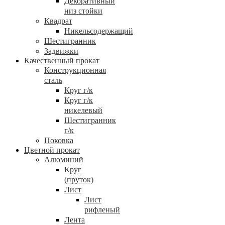
Декоративный
низ стойки
Квадрат
Никельсодержащий
Шестигранник
Задвижки
Качественный прокат
Конструкционная
сталь
Круг г/к
Круг г/к
никелевый
Шестигранник
г/к
Поковка
Цветной прокат
Алюминий
Круг
(пруток)
Лист
Лист
рифленый
Лента