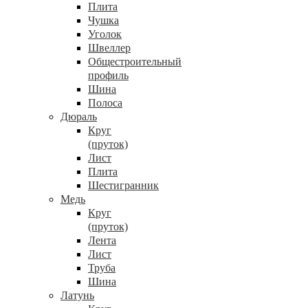
Плита
Чушка
Уголок
Швеллер
Общестроительный
профиль
Шина
Полоса
Дюраль
Круг
(пруток)
Лист
Плита
Шестигранник
Медь
Круг
(пруток)
Лента
Лист
Труба
Шина
Латунь