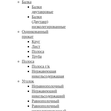
Балка
Балки
двутавровые
Балки
(Двутавр)
низколегированные
Оцинкованный
прокат
Круг
Лист
Полоса
Труба
Полоса
Полоса г/к
Нержавеющая
никельсодержащая
Уголок
Неравнополочный
Нержавеющий
никельсодержащий
Равнополочный
Равнополочный
низколегированный