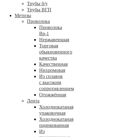
Трубы б/у
Трубы ВГП
Метизы
Проволока
Проволока
Вр-1
Нержавеющая
Торговая
обыкновенного
качества
Качественная
Нихромовая
Из сплавов
с высоким
сопротивлением
Отожжённая
Лента
Холоднокатаная
упаковочная
Холоднокатаная
оцинкованная
Из