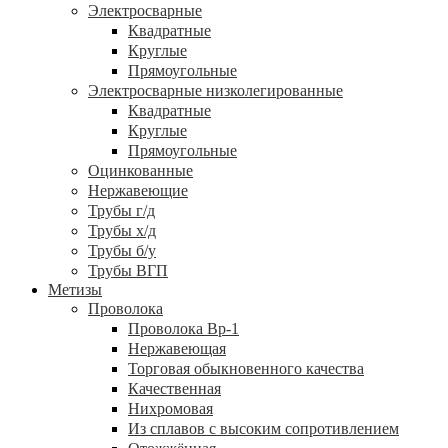
Электросварные
Квадратные
Круглые
Прямоугольные
Электросварные низколегированные
Квадратные
Круглые
Прямоугольные
Оцинкованные
Нержавеющие
Трубы г/д
Трубы х/д
Трубы б/у
Трубы ВГП
Метизы
Проволока
Проволока Вр-1
Нержавеющая
Торговая обыкновенного качества
Качественная
Нихромовая
Из сплавов с высоким сопротивлением