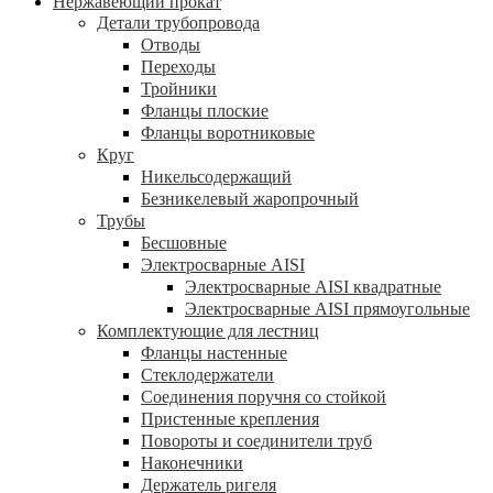
Нержавеющий прокат
Детали трубопровода
Отводы
Переходы
Тройники
Фланцы плоские
Фланцы воротниковые
Круг
Никельсодержащий
Безникелевый жаропрочный
Трубы
Бесшовные
Электросварные AISI
Электросварные AISI квадратные
Электросварные AISI прямоугольные
Комплектующие для лестниц
Фланцы настенные
Стеклодержатели
Соединения поручня со стойкой
Пристенные крепления
Повороты и соединители труб
Наконечники
Держатель ригеля