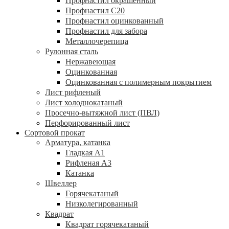
Профнастил окрашенный
Профнастил С20
Профнастил оцинкованный
Профнастил для забора
Металлочерепица
Рулонная сталь
Нержавеющая
Оцинкованная
Оцинкованная с полимерным покрытием
Лист рифленый
Лист холоднокатаный
Просечно-вытяжной лист (ПВЛ)
Перфорированный лист
Сортовой прокат
Арматура, катанка
Гладкая А1
Рифленая А3
Катанка
Швеллер
Горячекатаный
Низколегированный
Квадрат
Квадрат горячекатаный