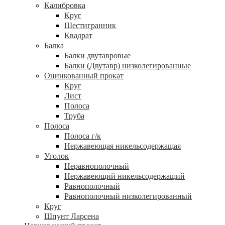
Калибровка
Круг
Шестигранник
Квадрат
Балка
Балки двутавровые
Балки (Двутавр) низколегированные
Оцинкованный прокат
Круг
Лист
Полоса
Труба
Полоса
Полоса г/к
Нержавеющая никельсодержащая
Уголок
Неравнополочный
Нержавеющий никельсодержащий
Равнополочный
Равнополочный низколегированный
Круг
Шпунт Ларсена