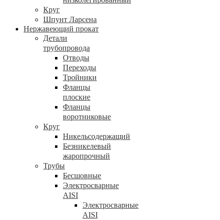
Круг
Шпунт Ларсена
Нержавеющий прокат
Детали
трубопровода
Отводы
Переходы
Тройники
Фланцы
плоские
Фланцы
воротниковые
Круг
Никельсодержащий
Безникелевый
жаропрочный
Трубы
Бесшовные
Электросварные
AISI
Электросварные
AISI