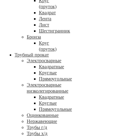
Круг
(пруток)
Квадрат
Лента
Лист
Шестигранник
Бронза
Круг
(пруток)
Трубный прокат
Электросварные
Квадратные
Круглые
Прямоугольные
Электросварные
низколегированные
Квадратные
Круглые
Прямоугольные
Оцинкованные
Нержавеющие
Трубы г/д
Трубы х/д