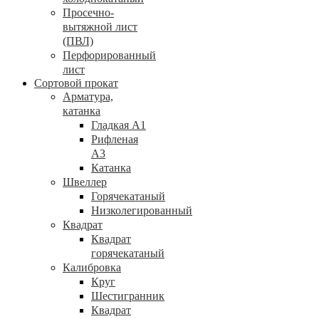
Просечно-
вытяжной лист
(ПВЛ)
Перфорированный
лист
Сортовой прокат
Арматура,
катанка
Гладкая А1
Рифленая
А3
Катанка
Швеллер
Горячекатаный
Низколегированный
Квадрат
Квадрат
горячекатаный
Калибровка
Круг
Шестигранник
Квадрат