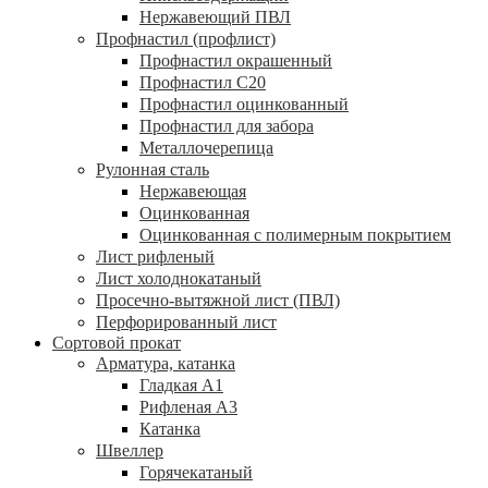
Нержавеющий ПВЛ
Профнастил (профлист)
Профнастил окрашенный
Профнастил С20
Профнастил оцинкованный
Профнастил для забора
Металлочерепица
Рулонная сталь
Нержавеющая
Оцинкованная
Оцинкованная с полимерным покрытием
Лист рифленый
Лист холоднокатаный
Просечно-вытяжной лист (ПВЛ)
Перфорированный лист
Сортовой прокат
Арматура, катанка
Гладкая А1
Рифленая А3
Катанка
Швеллер
Горячекатаный