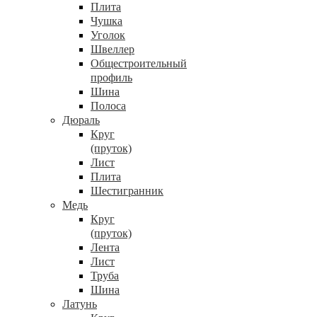
Плита
Чушка
Уголок
Швеллер
Общестроительный
профиль
Шина
Полоса
Дюраль
Круг
(пруток)
Лист
Плита
Шестигранник
Медь
Круг
(пруток)
Лента
Лист
Труба
Шина
Латунь