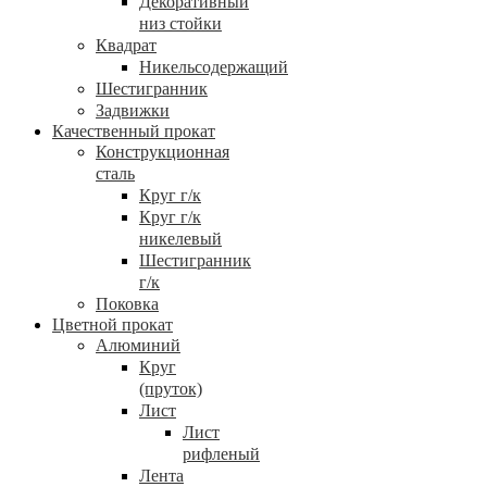
Декоративный
низ стойки
Квадрат
Никельсодержащий
Шестигранник
Задвижки
Качественный прокат
Конструкционная
сталь
Круг г/к
Круг г/к
никелевый
Шестигранник
г/к
Поковка
Цветной прокат
Алюминий
Круг
(пруток)
Лист
Лист
рифленый
Лента