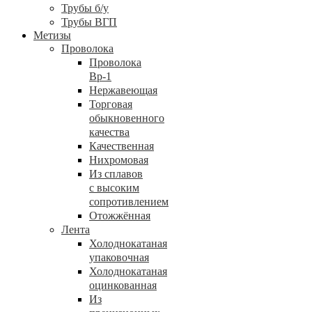
Трубы б/у
Трубы ВГП
Метизы
Проволока
Проволока
Вр-1
Нержавеющая
Торговая
обыкновенного
качества
Качественная
Нихромовая
Из сплавов
с высоким
сопротивлением
Отожжённая
Лента
Холоднокатаная
упаковочная
Холоднокатаная
оцинкованная
Из