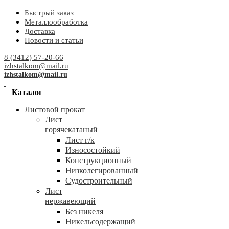
Быстрый заказ
Металлообработка
Доставка
Новости и статьи
8 (3412) 57-20-66
izhstalkom@mail.ru
izhstalkom@mail.ru
Каталог
Листовой прокат
Лист
горячекатаный
Лист г/к
Износостойкий
Конструкционный
Низколегированный
Судостроительный
Лист
нержавеющий
Без никеля
Никельсодержащий