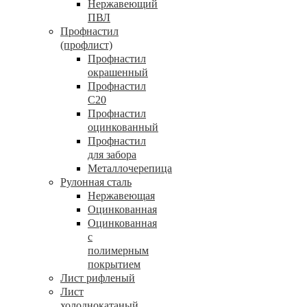
Нержавеющий
ПВЛ
Профнастил
(профлист)
Профнастил
окрашенный
Профнастил
С20
Профнастил
оцинкованный
Профнастил
для забора
Металлочерепица
Рулонная сталь
Нержавеющая
Оцинкованная
Оцинкованная
с
полимерным
покрытием
Лист рифленый
Лист
холоднокатаный