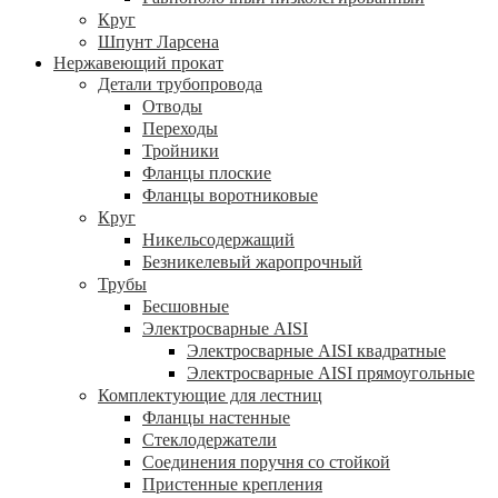
Круг
Шпунт Ларсена
Нержавеющий прокат
Детали трубопровода
Отводы
Переходы
Тройники
Фланцы плоские
Фланцы воротниковые
Круг
Никельсодержащий
Безникелевый жаропрочный
Трубы
Бесшовные
Электросварные AISI
Электросварные AISI квадратные
Электросварные AISI прямоугольные
Комплектующие для лестниц
Фланцы настенные
Стеклодержатели
Соединения поручня со стойкой
Пристенные крепления