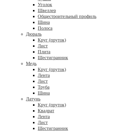
Уголок
Швеллер
Общестроительный профиль
Шина
Полоса
Дюраль
Круг (пруток)
Лист
Плита
Шестигранник
Медь
Круг (пруток)
Лента
Лист
Труба
Шина
Латунь
Круг (пруток)
Квадрат
Лента
Лист
Шестигранник