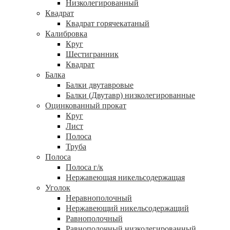
Низколегированный
Квадрат
Квадрат горячекатаный
Калибровка
Круг
Шестигранник
Квадрат
Балка
Балки двутавровые
Балки (Двутавр) низколегированные
Оцинкованный прокат
Круг
Лист
Полоса
Труба
Полоса
Полоса г/к
Нержавеющая никельсодержащая
Уголок
Неравнополочный
Нержавеющий никельсодержащий
Равнополочный
Равнополочный низколегированный