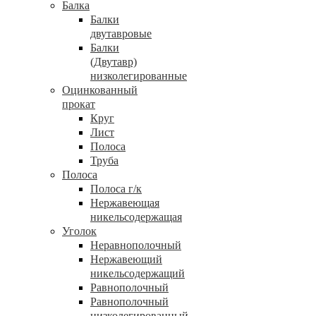
Балка
Балки
двутавровые
Балки
(Двутавр)
низколегированные
Оцинкованный
прокат
Круг
Лист
Полоса
Труба
Полоса
Полоса г/к
Нержавеющая
никельсодержащая
Уголок
Неравнополочный
Нержавеющий
никельсодержащий
Равнополочный
Равнополочный
низколегированный