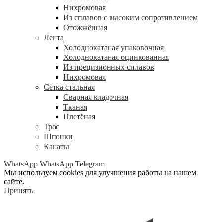
Нихромовая
Из сплавов с высоким сопротивлением
Отожжённая
Лента
Холоднокатаная упаковочная
Холоднокатаная оцинкованная
Из прецизионных сплавов
Нихромовая
Сетка стальная
Сварная кладочная
Тканая
Плетёная
Трос
Шпонки
Канаты
WhatsApp
WhatsApp
Telegram
Мы используем cookies для улучшения работы на нашем
сайте.
Принять