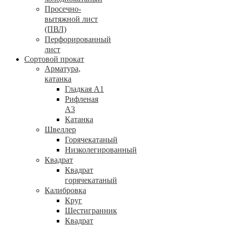
Просечно-
вытяжной лист
(ПВЛ)
Перфорированный
лист
Сортовой прокат
Арматура,
катанка
Гладкая А1
Рифленая
А3
Катанка
Швеллер
Горячекатаный
Низколегированный
Квадрат
Квадрат
горячекатаный
Калибровка
Круг
Шестигранник
Квадрат