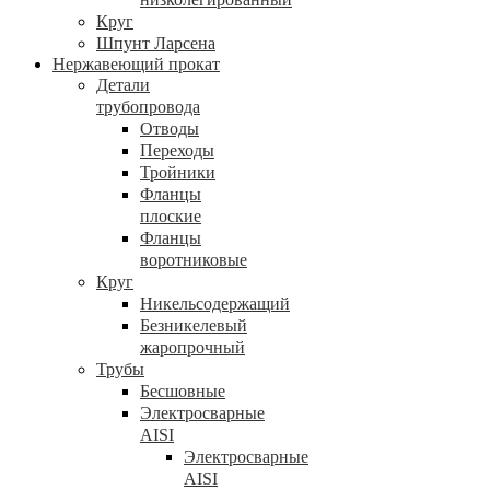
Круг
Шпунт Ларсена
Нержавеющий прокат
Детали
трубопровода
Отводы
Переходы
Тройники
Фланцы
плоские
Фланцы
воротниковые
Круг
Никельсодержащий
Безникелевый
жаропрочный
Трубы
Бесшовные
Электросварные
AISI
Электросварные
AISI