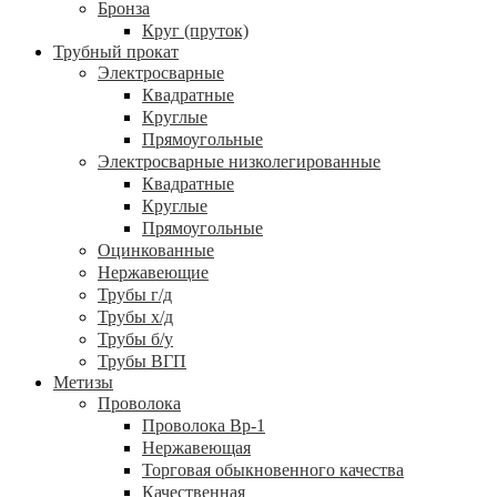
Бронза
Круг (пруток)
Трубный прокат
Электросварные
Квадратные
Круглые
Прямоугольные
Электросварные низколегированные
Квадратные
Круглые
Прямоугольные
Оцинкованные
Нержавеющие
Трубы г/д
Трубы х/д
Трубы б/у
Трубы ВГП
Метизы
Проволока
Проволока Вр-1
Нержавеющая
Торговая обыкновенного качества
Качественная