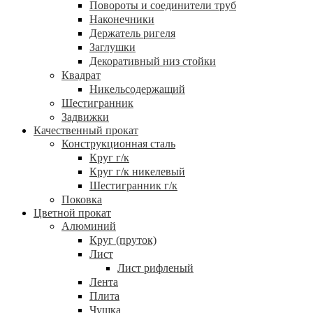
Повороты и соединители труб
Наконечники
Держатель ригеля
Заглушки
Декоративный низ стойки
Квадрат
Никельсодержащий
Шестигранник
Задвижки
Качественный прокат
Конструкционная сталь
Круг г/к
Круг г/к никелевый
Шестигранник г/к
Поковка
Цветной прокат
Алюминий
Круг (пруток)
Лист
Лист рифленый
Лента
Плита
Чушка