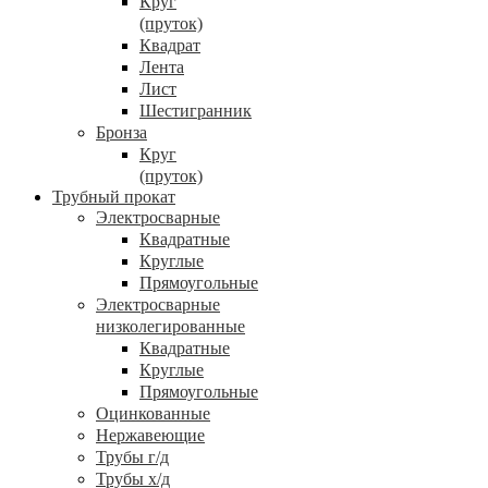
Круг
(пруток)
Квадрат
Лента
Лист
Шестигранник
Бронза
Круг
(пруток)
Трубный прокат
Электросварные
Квадратные
Круглые
Прямоугольные
Электросварные
низколегированные
Квадратные
Круглые
Прямоугольные
Оцинкованные
Нержавеющие
Трубы г/д
Трубы х/д