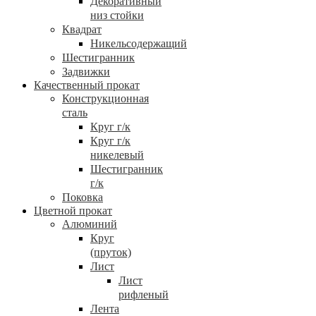
Декоративный
низ стойки
Квадрат
Никельсодержащий
Шестигранник
Задвижки
Качественный прокат
Конструкционная
сталь
Круг г/к
Круг г/к
никелевый
Шестигранник
г/к
Поковка
Цветной прокат
Алюминий
Круг
(пруток)
Лист
Лист
рифленый
Лента