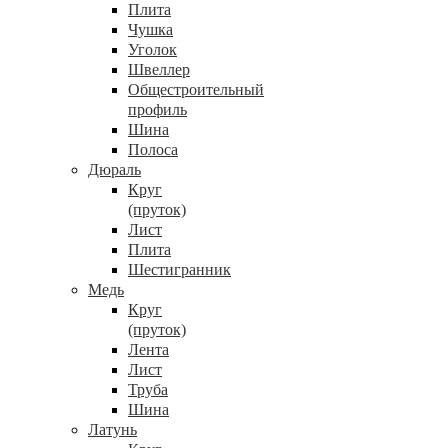
Плита
Чушка
Уголок
Швеллер
Общестроительный
профиль
Шина
Полоса
Дюраль
Круг
(пруток)
Лист
Плита
Шестигранник
Медь
Круг
(пруток)
Лента
Лист
Труба
Шина
Латунь