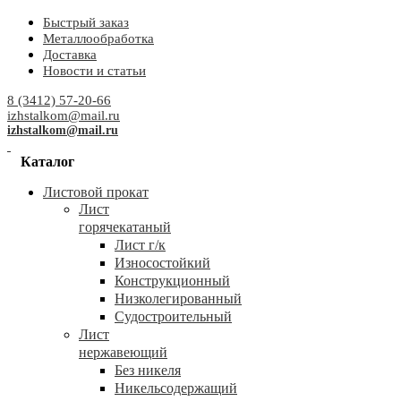
Быстрый заказ
Металлообработка
Доставка
Новости и статьи
8 (3412) 57-20-66
izhstalkom@mail.ru
izhstalkom@mail.ru
Каталог
Листовой прокат
Лист
горячекатаный
Лист г/к
Износостойкий
Конструкционный
Низколегированный
Судостроительный
Лист
нержавеющий
Без никеля
Никельсодержащий