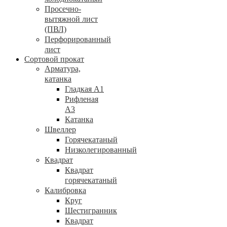
Просечно-
вытяжной лист
(ПВЛ)
Перфорированный
лист
Сортовой прокат
Арматура,
катанка
Гладкая А1
Рифленая
А3
Катанка
Швеллер
Горячекатаный
Низколегированный
Квадрат
Квадрат
горячекатаный
Калибровка
Круг
Шестигранник
Квадрат