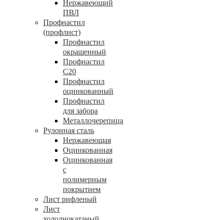
Нержавеющий
ПВЛ
Профнастил
(профлист)
Профнастил
окрашенный
Профнастил
С20
Профнастил
оцинкованный
Профнастил
для забора
Металлочерепица
Рулонная сталь
Нержавеющая
Оцинкованная
Оцинкованная
с
полимерным
покрытием
Лист рифленый
Лист
холоднокатаный