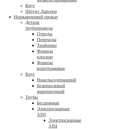
Круг
Шпунт Ларсена
Нержавеющий прокат
Детали
трубопровода
Отводы
Переходы
Тройники
Фланцы
плоские
Фланцы
воротниковые
Круг
Никельсодержащий
Безникелевый
жаропрочный
Трубы
Бесшовные
Электросварные
AISI
Электросварные
AISI