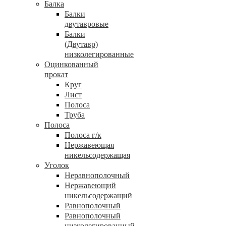
Балка
Балки
двутавровые
Балки
(Двутавр)
низколегированные
Оцинкованный
прокат
Круг
Лист
Полоса
Труба
Полоса
Полоса г/к
Нержавеющая
никельсодержащая
Уголок
Неравнополочный
Нержавеющий
никельсодержащий
Равнополочный
Равнополочный
низколегированный