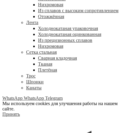
Нихромовая
Из сплавов с высоким сопротивлением
Отожжённая
Лента
Холоднокатаная упаковочная
Холоднокатаная оцинкованная
Из прецизионных сплавов
Нихромовая
Сетка стальная
Сварная кладочная
Тканая
Плетёная
Трос
Шпонки
Канаты
WhatsApp
WhatsApp
Telegram
Мы используем cookies для улучшения работы на нашем
сайте.
Принять