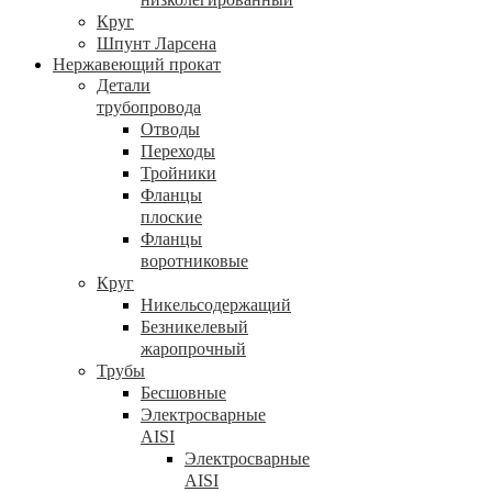
Круг
Шпунт Ларсена
Нержавеющий прокат
Детали
трубопровода
Отводы
Переходы
Тройники
Фланцы
плоские
Фланцы
воротниковые
Круг
Никельсодержащий
Безникелевый
жаропрочный
Трубы
Бесшовные
Электросварные
AISI
Электросварные
AISI