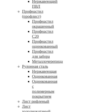
Нержавеющий
ПВЛ
Профнастил
(профлист)
Профнастил
окрашенный
Профнастил
С20
Профнастил
оцинкованный
Профнастил
для забора
Металлочерепица
Рулонная сталь
Нержавеющая
Оцинкованная
Оцинкованная
с
полимерным
покрытием
Лист рифленый
Лист
холоднокатаный