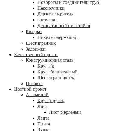
Повороты и соединители труб
Наконечники
Держатель ригеля
Заглушки
Декоративный низ стойки
Квадрат
Никельсодержащий
Шестигранник
Задвижки
Качественный прокат
Конструкционная сталь
Круг г/к
Круг г/к никелевый
Шестигранник г/к
Поковка
Цветной прокат
Алюминий
Круг (пруток)
Лист
Лист рифленый
Лента
Плита
Чушка