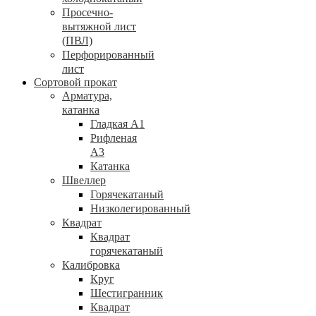
Просечно-
вытяжной лист
(ПВЛ)
Перфорированный
лист
Сортовой прокат
Арматура,
катанка
Гладкая А1
Рифленая
А3
Катанка
Швеллер
Горячекатаный
Низколегированный
Квадрат
Квадрат
горячекатаный
Калибровка
Круг
Шестигранник
Квадрат