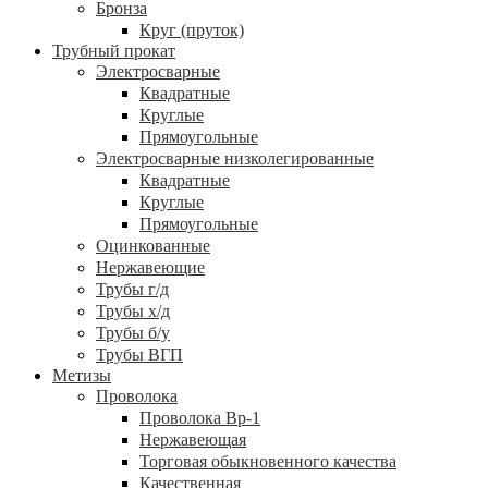
Бронза
Круг (пруток)
Трубный прокат
Электросварные
Квадратные
Круглые
Прямоугольные
Электросварные низколегированные
Квадратные
Круглые
Прямоугольные
Оцинкованные
Нержавеющие
Трубы г/д
Трубы х/д
Трубы б/у
Трубы ВГП
Метизы
Проволока
Проволока Вр-1
Нержавеющая
Торговая обыкновенного качества
Качественная