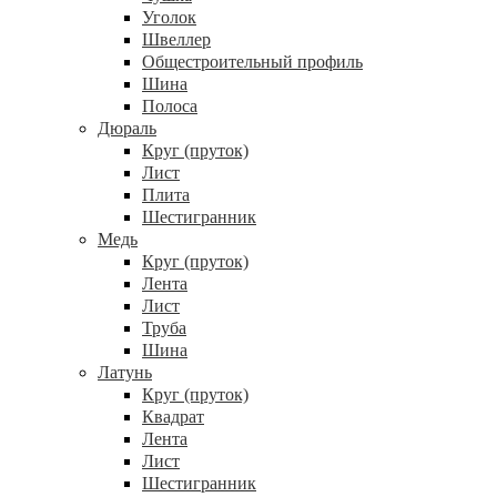
Уголок
Швеллер
Общестроительный профиль
Шина
Полоса
Дюраль
Круг (пруток)
Лист
Плита
Шестигранник
Медь
Круг (пруток)
Лента
Лист
Труба
Шина
Латунь
Круг (пруток)
Квадрат
Лента
Лист
Шестигранник