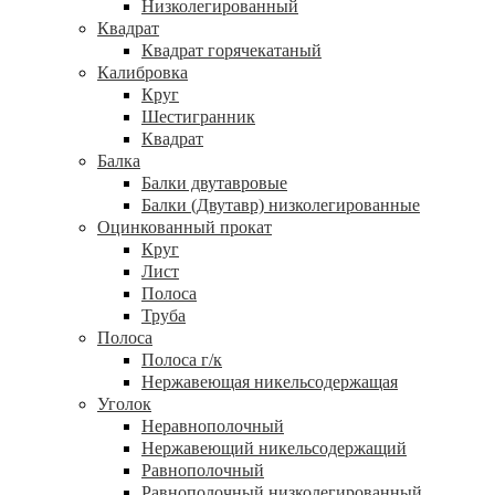
Низколегированный
Квадрат
Квадрат горячекатаный
Калибровка
Круг
Шестигранник
Квадрат
Балка
Балки двутавровые
Балки (Двутавр) низколегированные
Оцинкованный прокат
Круг
Лист
Полоса
Труба
Полоса
Полоса г/к
Нержавеющая никельсодержащая
Уголок
Неравнополочный
Нержавеющий никельсодержащий
Равнополочный
Равнополочный низколегированный