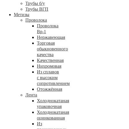
Трубы б/у
Трубы ВГП
Метизы
Проволока
Проволока
Вр-1
Нержавеющая
Торговая
обыкновенного
качества
Качественная
Нихромовая
Из сплавов
с высоким
сопротивлением
Отожжённая
Лента
Холоднокатаная
упаковочная
Холоднокатаная
оцинкованная
Из