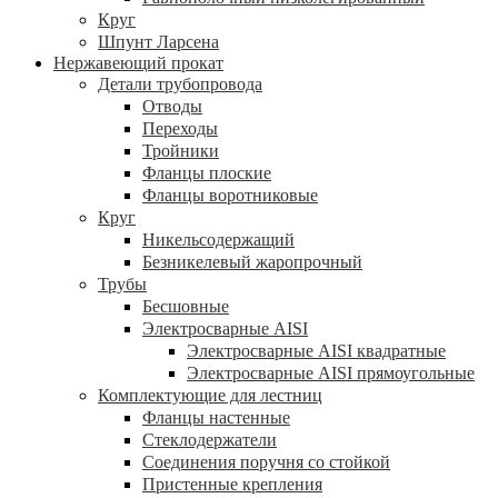
Круг
Шпунт Ларсена
Нержавеющий прокат
Детали трубопровода
Отводы
Переходы
Тройники
Фланцы плоские
Фланцы воротниковые
Круг
Никельсодержащий
Безникелевый жаропрочный
Трубы
Бесшовные
Электросварные AISI
Электросварные AISI квадратные
Электросварные AISI прямоугольные
Комплектующие для лестниц
Фланцы настенные
Стеклодержатели
Соединения поручня со стойкой
Пристенные крепления