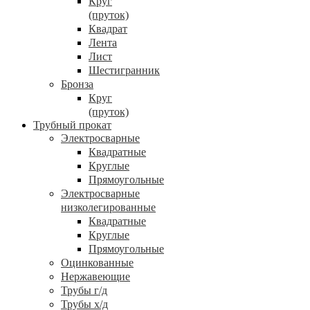
Круг
(пруток)
Квадрат
Лента
Лист
Шестигранник
Бронза
Круг
(пруток)
Трубный прокат
Электросварные
Квадратные
Круглые
Прямоугольные
Электросварные
низколегированные
Квадратные
Круглые
Прямоугольные
Оцинкованные
Нержавеющие
Трубы г/д
Трубы х/д