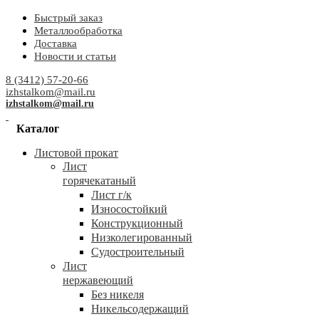
Быстрый заказ
Металлообработка
Доставка
Новости и статьи
8 (3412) 57-20-66
izhstalkom@mail.ru
izhstalkom@mail.ru
Каталог
Листовой прокат
Лист
горячекатаный
Лист г/к
Износостойкий
Конструкционный
Низколегированный
Судостроительный
Лист
нержавеющий
Без никеля
Никельсодержащий