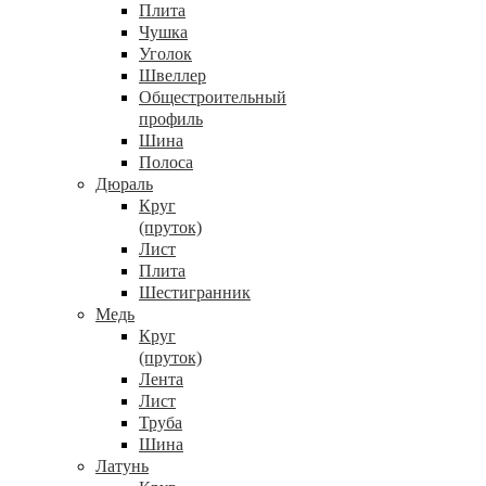
Плита
Чушка
Уголок
Швеллер
Общестроительный
профиль
Шина
Полоса
Дюраль
Круг
(пруток)
Лист
Плита
Шестигранник
Медь
Круг
(пруток)
Лента
Лист
Труба
Шина
Латунь