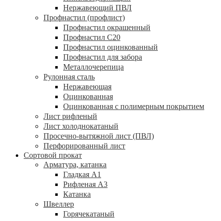
Нержавеющий ПВЛ
Профнастил (профлист)
Профнастил окрашенный
Профнастил С20
Профнастил оцинкованный
Профнастил для забора
Металлочерепица
Рулонная сталь
Нержавеющая
Оцинкованная
Оцинкованная с полимерным покрытием
Лист рифленый
Лист холоднокатаный
Просечно-вытяжной лист (ПВЛ)
Перфорированный лист
Сортовой прокат
Арматура, катанка
Гладкая А1
Рифленая А3
Катанка
Швеллер
Горячекатаный