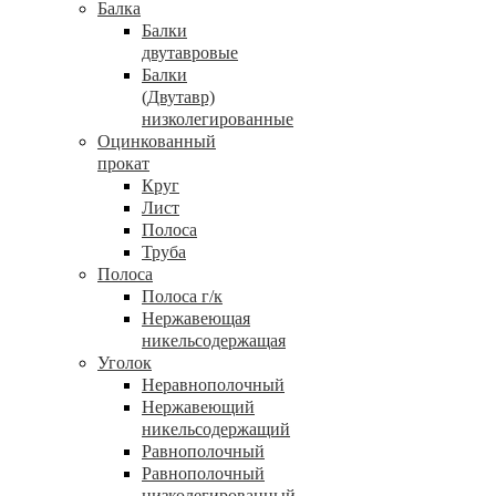
Балка
Балки
двутавровые
Балки
(Двутавр)
низколегированные
Оцинкованный
прокат
Круг
Лист
Полоса
Труба
Полоса
Полоса г/к
Нержавеющая
никельсодержащая
Уголок
Неравнополочный
Нержавеющий
никельсодержащий
Равнополочный
Равнополочный
низколегированный