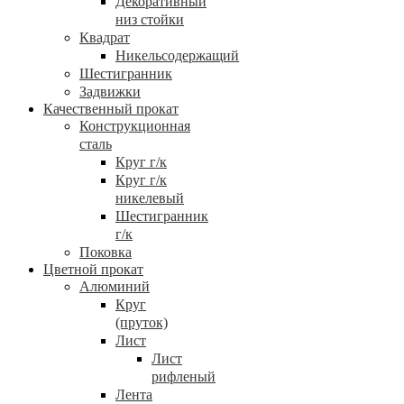
Декоративный
низ стойки
Квадрат
Никельсодержащий
Шестигранник
Задвижки
Качественный прокат
Конструкционная
сталь
Круг г/к
Круг г/к
никелевый
Шестигранник
г/к
Поковка
Цветной прокат
Алюминий
Круг
(пруток)
Лист
Лист
рифленый
Лента