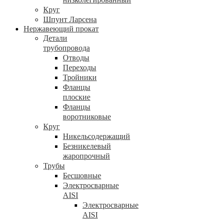
Круг
Шпунт Ларсена
Нержавеющий прокат
Детали
трубопровода
Отводы
Переходы
Тройники
Фланцы
плоские
Фланцы
воротниковые
Круг
Никельсодержащий
Безникелевый
жаропрочный
Трубы
Бесшовные
Электросварные
AISI
Электросварные
AISI