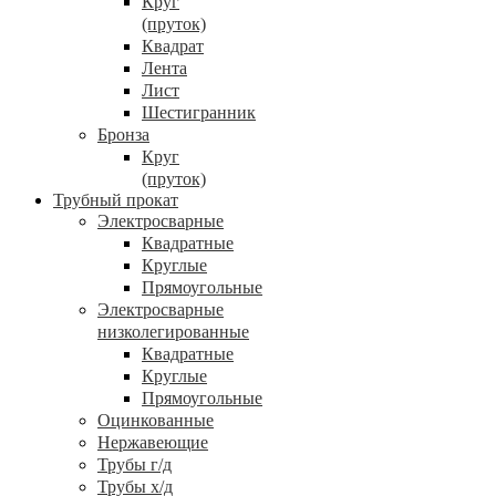
Круг
(пруток)
Квадрат
Лента
Лист
Шестигранник
Бронза
Круг
(пруток)
Трубный прокат
Электросварные
Квадратные
Круглые
Прямоугольные
Электросварные
низколегированные
Квадратные
Круглые
Прямоугольные
Оцинкованные
Нержавеющие
Трубы г/д
Трубы х/д