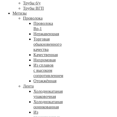
Трубы б/у
Трубы ВГП
Метизы
Проволока
Проволока
Вр-1
Нержавеющая
Торговая
обыкновенного
качества
Качественная
Нихромовая
Из сплавов
с высоким
сопротивлением
Отожжённая
Лента
Холоднокатаная
упаковочная
Холоднокатаная
оцинкованная
Из