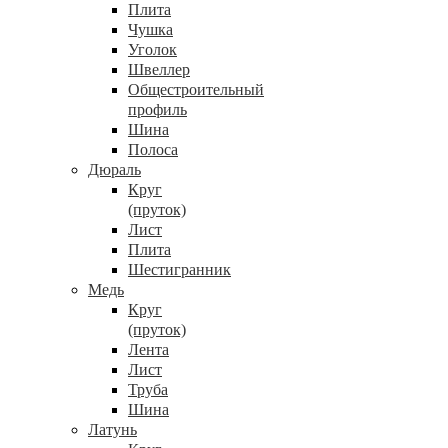
Плита
Чушка
Уголок
Швеллер
Общестроительный
профиль
Шина
Полоса
Дюраль
Круг
(пруток)
Лист
Плита
Шестигранник
Медь
Круг
(пруток)
Лента
Лист
Труба
Шина
Латунь