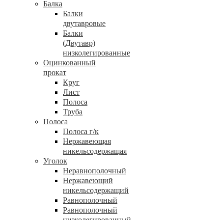
Балка
Балки
двутавровые
Балки
(Двутавр)
низколегированные
Оцинкованный
прокат
Круг
Лист
Полоса
Труба
Полоса
Полоса г/к
Нержавеющая
никельсодержащая
Уголок
Неравнополочный
Нержавеющий
никельсодержащий
Равнополочный
Равнополочный
низколегированный