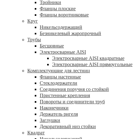
Тройники
Фланцы плоские
Фланцы воротниковые
Круг
Никельсодержащий
Безникелевый жаропрочный
Трубы
Бесшовные
Электросварные AISI
Электросварные AISI квадратные
Электросварные AISI прямоугольные
Комплектующие для лестниц
Фланцы настенные
Стеклодержатели
Соединения поручня со стойкой
Пристенные крепления
Повороты и соединители труб
Наконечники
Держатель ригеля
Заглушки
Декоративный низ стойки
Квадрат
Никельсодержащий