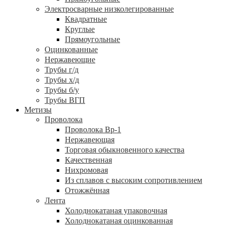
Электросварные низколегированные
Квадратные
Круглые
Прямоугольные
Оцинкованные
Нержавеющие
Трубы г/д
Трубы х/д
Трубы б/у
Трубы ВГП
Метизы
Проволока
Проволока Вр-1
Нержавеющая
Торговая обыкновенного качества
Качественная
Нихромовая
Из сплавов с высоким сопротивлением
Отожжённая
Лента
Холоднокатаная упаковочная
Холоднокатаная оцинкованная