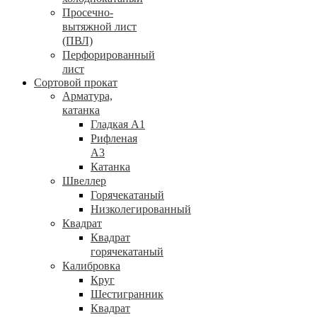
Просечно-
вытяжной лист
(ПВЛ)
Перфорированный
лист
Сортовой прокат
Арматура,
катанка
Гладкая А1
Рифленая
А3
Катанка
Швеллер
Горячекатаный
Низколегированный
Квадрат
Квадрат
горячекатаный
Калибровка
Круг
Шестигранник
Квадрат