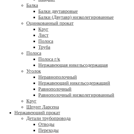
Балка
Балки двутавровые
Балки (Двутавр) низколегированные
Оцинкованный прокат
Круг
Лист
Полоса
Труба
Полоса
Полоса г/к
Нержавеющая никельсодержащая
Уголок
Неравнополочный
Нержавеющий никельсодержащий
Равнополочный
Равнополочный низколегированный
Круг
Шпунт Ларсена
Нержавеющий прокат
Детали трубопровода
Отводы
Переходы