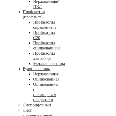
Нержавеющий
ПВЛ
Профнастил
(профлист)
Профнастил
окрашенный
Профнастил
С20
Профнастил
оцинкованный
Профнастил
для забора
Металлочерепица
Рулонная сталь
Нержавеющая
Оцинкованная
Оцинкованная
с
полимерным
покрытием
Лист рифленый
Лист
холоднокатаный