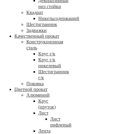
Декоративный
низ стойки
Квадрат
Никельсодержащий
Шестигранник
Задвижки
Качественный прокат
Конструкционная
сталь
Круг г/к
Круг г/к
никелевый
Шестигранник
г/к
Поковка
Цветной прокат
Алюминий
Круг
(пруток)
Лист
Лист
рифленый
Лента