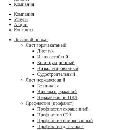
Компания
Компания
Услуги
Акции
Контакты
Листовой прокат
Лист горячекатаный
Лист г/к
Износостойкий
Конструкционный
Низколегированный
Судостроительный
Лист нержавеющий
Без никеля
Никельсодержащий
Нержавеющий ПВЛ
Профнастил (профлист)
Профнастил окрашенный
Профнастил С20
Профнастил оцинкованный
Профнастил для забора