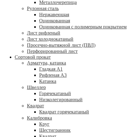
Металлочерепица
Рулонная сталь
Нержавеющая
Оцинкованная
Оцинкованная с полимерным покрытием
Лист рифленый
Лист холоднокатаный
Просечно-вытяжной лист (ПВЛ)
Перфорированный лист
Сортовой прокат
Арматура, катанка
Гладкая А1
Рифленая А3
Катанка
Швеллер
Горячекатаный
Низколегированный
Квадрат
Квадрат горячекатаный
Калибровка
Круг
Шестигранник
Квадрат