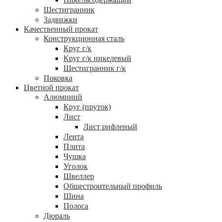
Шестигранник
Задвижки
Качественный прокат
Конструкционная сталь
Круг г/к
Круг г/к никелевый
Шестигранник г/к
Поковка
Цветной прокат
Алюминий
Круг (пруток)
Лист
Лист рифленый
Лента
Плита
Чушка
Уголок
Швеллер
Общестроительный профиль
Шина
Полоса
Дюраль