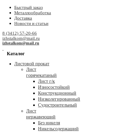
Быстрый заказ
Металлообработка
Доставка
Новости и статьи
8 (3412) 57-20-66
izhstalkom@mail.ru
izhstalkom@mail.ru
Каталог
Листовой прокат
Лист
горячекатаный
Лист г/к
Износостойкий
Конструкционный
Низколегированный
Судостроительный
Лист
нержавеющий
Без никеля
Никельсодержащий