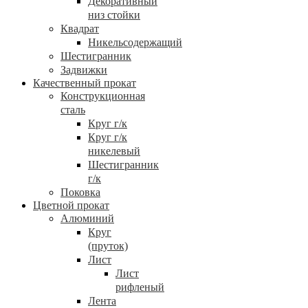
Декоративный
низ стойки
Квадрат
Никельсодержащий
Шестигранник
Задвижки
Качественный прокат
Конструкционная
сталь
Круг г/к
Круг г/к
никелевый
Шестигранник
г/к
Поковка
Цветной прокат
Алюминий
Круг
(пруток)
Лист
Лист
рифленый
Лента