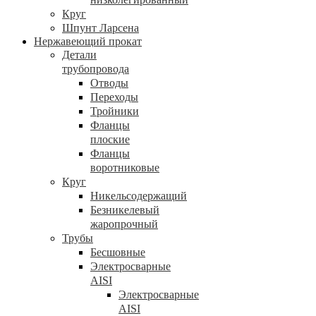
Круг
Шпунт Ларсена
Нержавеющий прокат
Детали
трубопровода
Отводы
Переходы
Тройники
Фланцы
плоские
Фланцы
воротниковые
Круг
Никельсодержащий
Безникелевый
жаропрочный
Трубы
Бесшовные
Электросварные
AISI
Электросварные
AISI