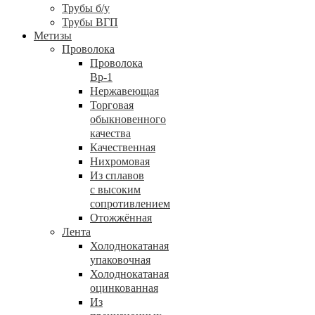
Трубы б/у
Трубы ВГП
Метизы
Проволока
Проволока
Вр-1
Нержавеющая
Торговая
обыкновенного
качества
Качественная
Нихромовая
Из сплавов
с высоким
сопротивлением
Отожжённая
Лента
Холоднокатаная
упаковочная
Холоднокатаная
оцинкованная
Из