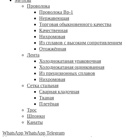
Метизы
Проволока
Проволока Вр-1
Нержавеющая
Торговая обыкновенного качества
Качественная
Нихромовая
Из сплавов с высоким сопротивлением
Отожжённая
Лента
Холоднокатаная упаковочная
Холоднокатаная оцинкованная
Из прецизионных сплавов
Нихромовая
Сетка стальная
Сварная кладочная
Тканая
Плетёная
Трос
Шпонки
Канаты
WhatsApp
WhatsApp
Telegram