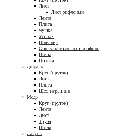
Лист
Лист рифленый
Лента
Плита
Чушка
Уголок
Швеллер
Общестроительный профиль
Шина
Полоса
Дюраль
Круг (пруток)
Лист
Плита
Шестигранник
Медь
Круг (пруток)
Лента
Лист
Труба
Шина
Латунь