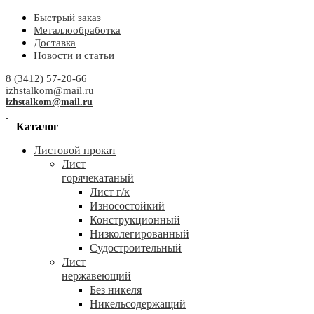
Быстрый заказ
Металлообработка
Доставка
Новости и статьи
8 (3412) 57-20-66
izhstalkom@mail.ru
izhstalkom@mail.ru
Каталог
Листовой прокат
Лист
горячекатаный
Лист г/к
Износостойкий
Конструкционный
Низколегированный
Судостроительный
Лист
нержавеющий
Без никеля
Никельсодержащий