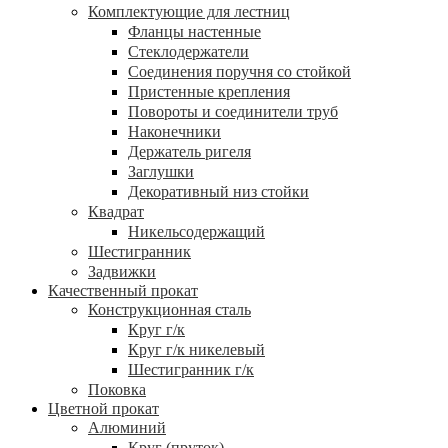
Комплектующие для лестниц
Фланцы настенные
Стеклодержатели
Соединения поручня со стойкой
Пристенные крепления
Повороты и соединители труб
Наконечники
Держатель ригеля
Заглушки
Декоративный низ стойки
Квадрат
Никельсодержащий
Шестигранник
Задвижки
Качественный прокат
Конструкционная сталь
Круг г/к
Круг г/к никелевый
Шестигранник г/к
Поковка
Цветной прокат
Алюминий
Круг (пруток)