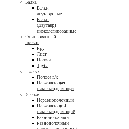
Балка
Балки
двутавровые
Балки
(Двутавр)
низколегированные
Оцинкованный
прокат
Круг
Лист
Полоса
Труба
Полоса
Полоса г/к
Нержавеющая
никельсодержащая
Уголок
Неравнополочный
Нержавеющий
никельсодержащий
Равнополочный
Равнополочный
низколегированный