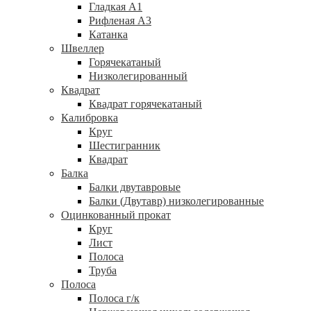
Гладкая А1
Рифленая А3
Катанка
Швеллер
Горячекатаный
Низколегированный
Квадрат
Квадрат горячекатаный
Калибровка
Круг
Шестигранник
Квадрат
Балка
Балки двутавровые
Балки (Двутавр) низколегированные
Оцинкованный прокат
Круг
Лист
Полоса
Труба
Полоса
Полоса г/к