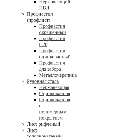
Нержавеющий
ПВЛ
Профнастил
(профлист)
Профнастил
окрашенный
Профнастил
С20
Профнастил
оцинкованный
Профнастил
для забора
Металлочерепица
Рулонная сталь
Нержавеющая
Оцинкованная
Оцинкованная
с
полимерным
покрытием
Лист рифленый
Лист
холоднокатаный