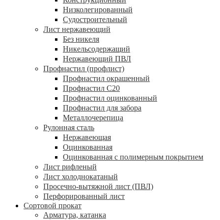
Низколегированный
Судостроительный
Лист нержавеющий
Без никеля
Никельсодержащий
Нержавеющий ПВЛ
Профнастил (профлист)
Профнастил окрашенный
Профнастил С20
Профнастил оцинкованный
Профнастил для забора
Металлочерепица
Рулонная сталь
Нержавеющая
Оцинкованная
Оцинкованная с полимерным покрытием
Лист рифленый
Лист холоднокатаный
Просечно-вытяжной лист (ПВЛ)
Перфорированный лист
Сортовой прокат
Арматура, катанка