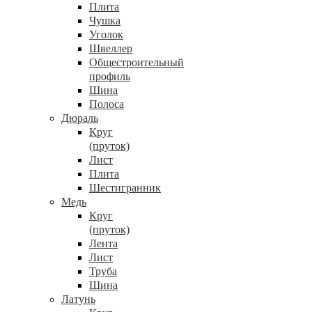
Плита
Чушка
Уголок
Швеллер
Общестроительный
профиль
Шина
Полоса
Дюраль
Круг
(пруток)
Лист
Плита
Шестигранник
Медь
Круг
(пруток)
Лента
Лист
Труба
Шина
Латунь