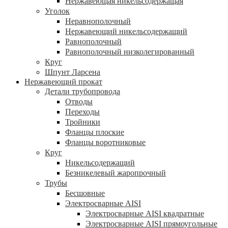
Нержавеющая никельсодержащая
Уголок
Неравнополочный
Нержавеющий никельсодержащий
Равнополочный
Равнополочный низколегированный
Круг
Шпунт Ларсена
Нержавеющий прокат
Детали трубопровода
Отводы
Переходы
Тройники
Фланцы плоские
Фланцы воротниковые
Круг
Никельсодержащий
Безникелевый жаропрочный
Трубы
Бесшовные
Электросварные AISI
Электросварные AISI квадратные
Электросварные AISI прямоугольные