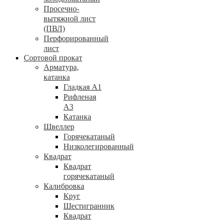
Просечно-
вытяжной лист
(ПВЛ)
Перфорированный
лист
Сортовой прокат
Арматура,
катанка
Гладкая А1
Рифленая
А3
Катанка
Швеллер
Горячекатаный
Низколегированный
Квадрат
Квадрат
горячекатаный
Калибровка
Круг
Шестигранник
Квадрат