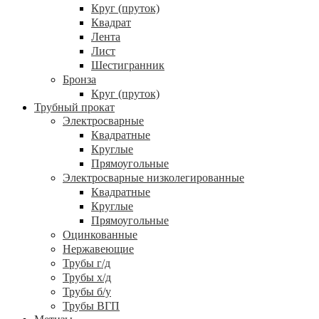
Круг (пруток)
Квадрат
Лента
Лист
Шестигранник
Бронза
Круг (пруток)
Трубный прокат
Электросварные
Квадратные
Круглые
Прямоугольные
Электросварные низколегированные
Квадратные
Круглые
Прямоугольные
Оцинкованные
Нержавеющие
Трубы г/д
Трубы х/д
Трубы б/у
Трубы ВГП