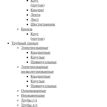
Круг
(пруток)
Квадрат
Лента
Лист
Шестигранник
Бронза
Круг
(пруток)
Трубный прокат
Электросварные
Квадратные
Круглые
Прямоугольные
Электросварные
низколегированные
Квадратные
Круглые
Прямоугольные
Оцинкованные
Нержавеющие
Трубы г/д
Трубы х/д