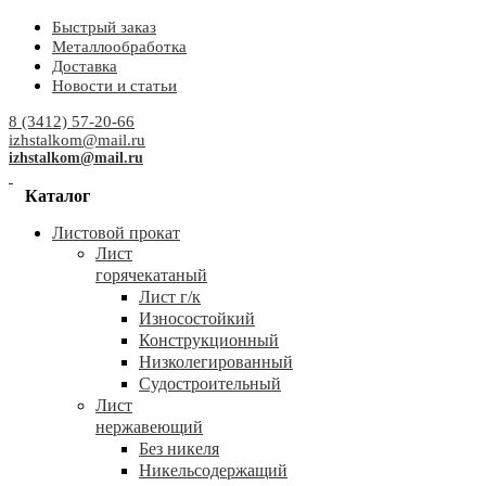
Быстрый заказ
Металлообработка
Доставка
Новости и статьи
8 (3412) 57-20-66
izhstalkom@mail.ru
izhstalkom@mail.ru
Каталог
Листовой прокат
Лист
горячекатаный
Лист г/к
Износостойкий
Конструкционный
Низколегированный
Судостроительный
Лист
нержавеющий
Без никеля
Никельсодержащий