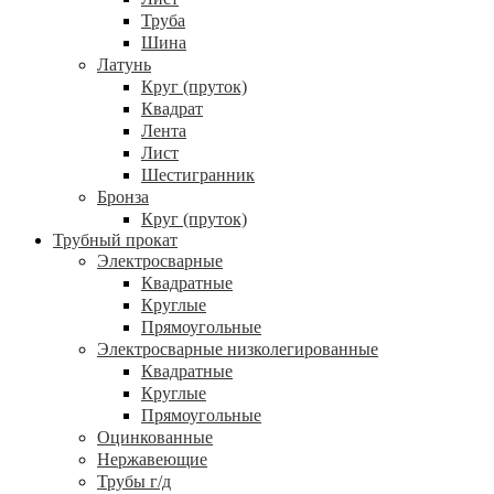
Труба
Шина
Латунь
Круг (пруток)
Квадрат
Лента
Лист
Шестигранник
Бронза
Круг (пруток)
Трубный прокат
Электросварные
Квадратные
Круглые
Прямоугольные
Электросварные низколегированные
Квадратные
Круглые
Прямоугольные
Оцинкованные
Нержавеющие
Трубы г/д