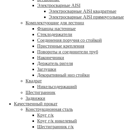
Электросварные AISI
Электросварные AISI квадратные
Электросварные AISI прямоугольные
Комплектующие для лестниц
Фланцы настенные
Стеклодержатели
Соединения поручня со стойкой
Пристенные крепления
Повороты и соединители труб
Наконечники
Держатель ригеля
Заглушки
Декоративный низ стойки
Квадрат
Никельсодержащий
Шестигранник
Задвижки
Качественный прокат
Конструкционная сталь
Круг г/к
Круг г/к никелевый
Шестигранник г/к