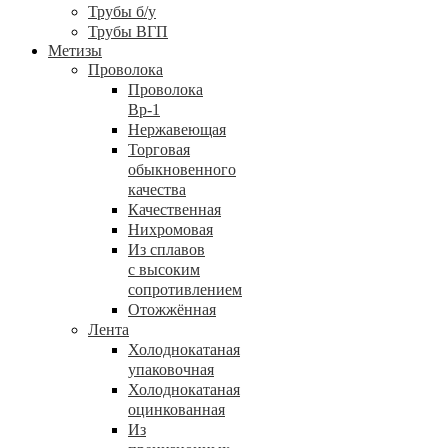
Трубы б/у
Трубы ВГП
Метизы
Проволока
Проволока
Вр-1
Нержавеющая
Торговая
обыкновенного
качества
Качественная
Нихромовая
Из сплавов
с высоким
сопротивлением
Отожжённая
Лента
Холоднокатаная
упаковочная
Холоднокатаная
оцинкованная
Из