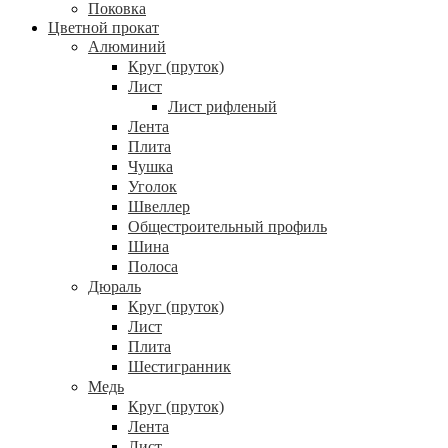
Поковка
Цветной прокат
Алюминий
Круг (пруток)
Лист
Лист рифленый
Лента
Плита
Чушка
Уголок
Швеллер
Общестроительный профиль
Шина
Полоса
Дюраль
Круг (пруток)
Лист
Плита
Шестигранник
Медь
Круг (пруток)
Лента
Лист