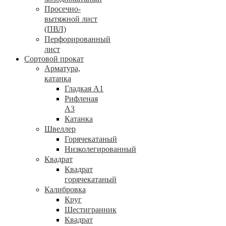
Просечно-
вытяжной лист
(ПВЛ)
Перфорированный
лист
Сортовой прокат
Арматура,
катанка
Гладкая А1
Рифленая
А3
Катанка
Швеллер
Горячекатаный
Низколегированный
Квадрат
Квадрат
горячекатаный
Калибровка
Круг
Шестигранник
Квадрат