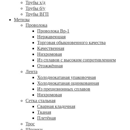
Трубы х/д
Трубы б/у
Трубы ВГП
Метизы
Проволока
Проволока Вр-1
Нержавеющая
Торговая обыкновенного качества
Качественная
Нихромовая
Из сплавов с высоким сопротивлением
Отожжённая
Лента
Холоднокатаная упаковочная
Холоднокатаная оцинкованная
Из прецизионных сплавов
Нихромовая
Сетка стальная
Сварная кладочная
Тканая
Плетёная
Трос
Шпонки