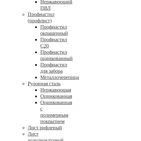
Нержавеющий
ПВЛ
Профнастил
(профлист)
Профнастил
окрашенный
Профнастил
С20
Профнастил
оцинкованный
Профнастил
для забора
Металлочерепица
Рулонная сталь
Нержавеющая
Оцинкованная
Оцинкованная
с
полимерным
покрытием
Лист рифленый
Лист
холоднокатаный