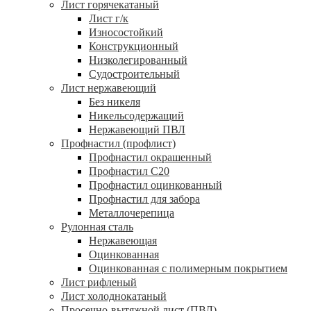
Лист горячекатаный
Лист г/к
Износостойкий
Конструкционный
Низколегированный
Судостроительный
Лист нержавеющий
Без никеля
Никельсодержащий
Нержавеющий ПВЛ
Профнастил (профлист)
Профнастил окрашенный
Профнастил С20
Профнастил оцинкованный
Профнастил для забора
Металлочерепица
Рулонная сталь
Нержавеющая
Оцинкованная
Оцинкованная с полимерным покрытием
Лист рифленый
Лист холоднокатаный
Просечно-вытяжной лист (ПВЛ)