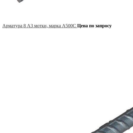
Арматура 8 А3 мотки, марка А500С
Цена по запросу