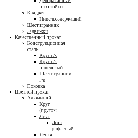
Декоративный
низ стойки
Квадрат
Никельсодержащий
Шестигранник
Задвижки
Качественный прокат
Конструкционная
сталь
Круг г/к
Круг г/к
никелевый
Шестигранник
г/к
Поковка
Цветной прокат
Алюминий
Круг
(пруток)
Лист
Лист
рифленый
Лента