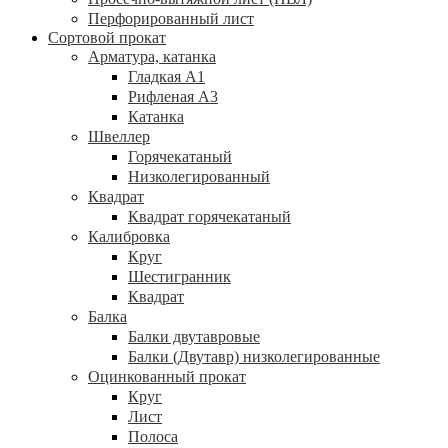
Перфорированный лист
Сортовой прокат
Арматура, катанка
Гладкая А1
Рифленая А3
Катанка
Швеллер
Горячекатаный
Низколегированный
Квадрат
Квадрат горячекатаный
Калибровка
Круг
Шестигранник
Квадрат
Балка
Балки двутавровые
Балки (Двутавр) низколегированные
Оцинкованный прокат
Круг
Лист
Полоса