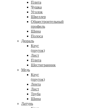
Плита
Чушка
Уголок
Швеллер
Общестроительный
профиль
Шина
Полоса
Дюраль
Круг
(пруток)
Лист
Плита
Шестигранник
Медь
Круг
(пруток)
Лента
Лист
Труба
Шина
Латунь