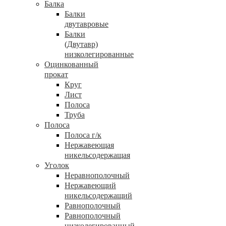
Балка
Балки
двутавровые
Балки
(Двутавр)
низколегированные
Оцинкованный
прокат
Круг
Лист
Полоса
Труба
Полоса
Полоса г/к
Нержавеющая
никельсодержащая
Уголок
Неравнополочный
Нержавеющий
никельсодержащий
Равнополочный
Равнополочный
низколегированный