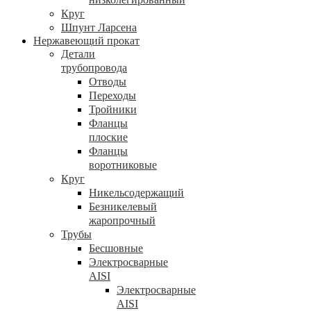
Круг
Шпунт Ларсена
Нержавеющий прокат
Детали
трубопровода
Отводы
Переходы
Тройники
Фланцы
плоские
Фланцы
воротниковые
Круг
Никельсодержащий
Безникелевый
жаропрочный
Трубы
Бесшовные
Электросварные
AISI
Электросварные
AISI