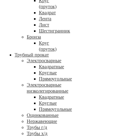
Круг
(пруток)
Квадрат
Лента
Лист
Шестигранник
Бронза
Круг
(пруток)
Трубный прокат
Электросварные
Квадратные
Круглые
Прямоугольные
Электросварные
низколегированные
Квадратные
Круглые
Прямоугольные
Оцинкованные
Нержавеющие
Трубы г/д
Трубы х/д