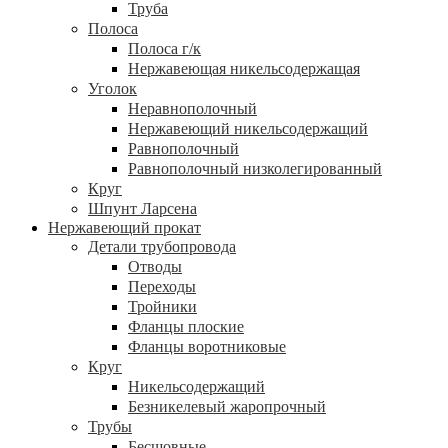
Труба
Полоса
Полоса г/к
Нержавеющая никельсодержащая
Уголок
Неравнополочный
Нержавеющий никельсодержащий
Равнополочный
Равнополочный низколегированный
Круг
Шпунт Ларсена
Нержавеющий прокат
Детали трубопровода
Отводы
Переходы
Тройники
Фланцы плоские
Фланцы воротниковые
Круг
Никельсодержащий
Безникелевый жаропрочный
Трубы
Бесшовные