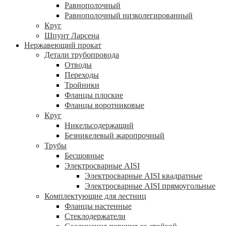
Равнополочный
Равнополочный низколегированный
Круг
Шпунт Ларсена
Нержавеющий прокат
Детали трубопровода
Отводы
Переходы
Тройники
Фланцы плоские
Фланцы воротниковые
Круг
Никельсодержащий
Безникелевый жаропрочный
Трубы
Бесшовные
Электросварные AISI
Электросварные AISI квадратные
Электросварные AISI прямоугольные
Комплектующие для лестниц
Фланцы настенные
Стеклодержатели