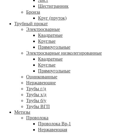
Лист
Шестигранник
Бронза
Круг (пруток)
Трубный прокат
Электросварные
Квадратные
Круглые
Прямоугольные
Электросварные низколегированные
Квадратные
Круглые
Прямоугольные
Оцинкованные
Нержавеющие
Трубы г/д
Трубы х/д
Трубы б/у
Трубы ВГП
Метизы
Проволока
Проволока Вр-1
Нержавеющая