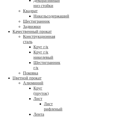
Декоративный
низ стойки
Квадрат
Никельсодержащий
Шестигранник
Задвижки
Качественный прокат
Конструкционная
сталь
Круг г/к
Круг г/к
никелевый
Шестигранник
г/к
Поковка
Цветной прокат
Алюминий
Круг
(пруток)
Лист
Лист
рифленый
Лента