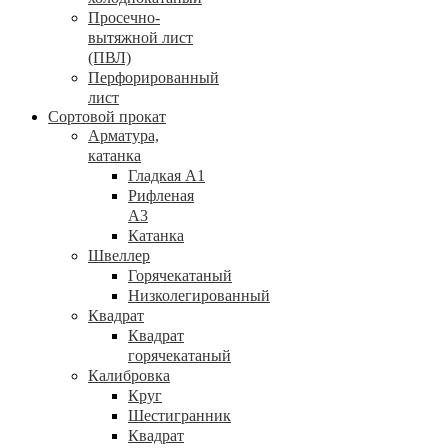
Просечно-
вытяжной лист
(ПВЛ)
Перфорированный
лист
Сортовой прокат
Арматура,
катанка
Гладкая А1
Рифленая
А3
Катанка
Швеллер
Горячекатаный
Низколегированный
Квадрат
Квадрат
горячекатаный
Калибровка
Круг
Шестигранник
Квадрат