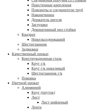
Соединения поручня со стойкой
Пристенные крепления
Повороты и соединители труб
Наконечники
Держатель ригеля
Заглушки
Декоративный низ стойки
Квадрат
Никельсодержащий
Шестигранник
Задвижки
Качественный прокат
Конструкционная сталь
Круг г/к
Круг г/к никелевый
Шестигранник г/к
Поковка
Цветной прокат
Алюминий
Круг (пруток)
Лист
Лист рифленый
Лента