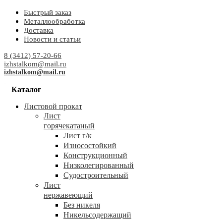
Быстрый заказ
Металлообработка
Доставка
Новости и статьи
8 (3412) 57-20-66
izhstalkom@mail.ru
izhstalkom@mail.ru
Каталог
Листовой прокат
Лист
горячекатаный
Лист г/к
Износостойкий
Конструкционный
Низколегированный
Судостроительный
Лист
нержавеющий
Без никеля
Никельсодержащий