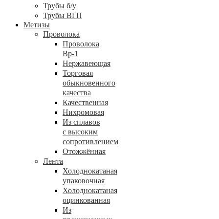
Трубы б/у
Трубы ВГП
Метизы
Проволока
Проволока
Вр-1
Нержавеющая
Торговая
обыкновенного
качества
Качественная
Нихромовая
Из сплавов
с высоким
сопротивлением
Отожжённая
Лента
Холоднокатаная
упаковочная
Холоднокатаная
оцинкованная
Из