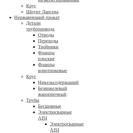
Круг
Шпунт Ларсена
Нержавеющий прокат
Детали
трубопровода
Отводы
Переходы
Тройники
Фланцы
плоские
Фланцы
воротниковые
Круг
Никельсодержащий
Безникелевый
жаропрочный
Трубы
Бесшовные
Электросварные
AISI
Электросварные
AISI