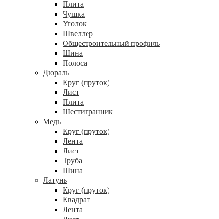
Плита
Чушка
Уголок
Швеллер
Общестроительный профиль
Шина
Полоса
Дюраль
Круг (пруток)
Лист
Плита
Шестигранник
Медь
Круг (пруток)
Лента
Лист
Труба
Шина
Латунь
Круг (пруток)
Квадрат
Лента