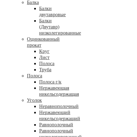
Балка
Балки
двутавровые
Балки
(Двутавр)
низколегированные
Оцинкованный
прокат
Круг
Лист
Полоса
Труба
Полоса
Полоса г/к
Нержавеющая
никельсодержащая
Уголок
Неравнополочный
Нержавеющий
никельсодержащий
Равнополочный
Равнополочный
низколегированный