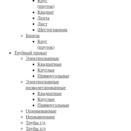
Круг
(пруток)
Квадрат
Лента
Лист
Шестигранник
Бронза
Круг
(пруток)
Трубный прокат
Электросварные
Квадратные
Круглые
Прямоугольные
Электросварные
низколегированные
Квадратные
Круглые
Прямоугольные
Оцинкованные
Нержавеющие
Трубы г/д
Трубы х/д