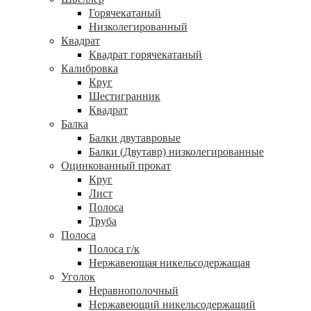
Горячекатаный
Низколегированный
Квадрат
Квадрат горячекатаный
Калибровка
Круг
Шестигранник
Квадрат
Балка
Балки двутавровые
Балки (Двутавр) низколегированные
Оцинкованный прокат
Круг
Лист
Полоса
Труба
Полоса
Полоса г/к
Нержавеющая никельсодержащая
Уголок
Неравнополочный
Нержавеющий никельсодержащий