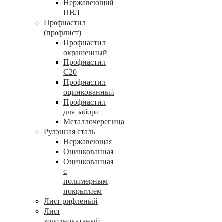
Нержавеющий
ПВЛ
Профнастил
(профлист)
Профнастил
окрашенный
Профнастил
С20
Профнастил
оцинкованный
Профнастил
для забора
Металлочерепица
Рулонная сталь
Нержавеющая
Оцинкованная
Оцинкованная
с
полимерным
покрытием
Лист рифленый
Лист
холоднокатаный