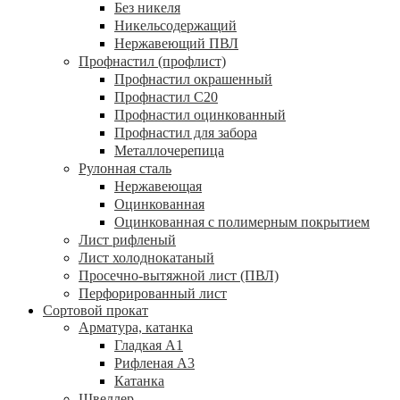
Без никеля
Никельсодержащий
Нержавеющий ПВЛ
Профнастил (профлист)
Профнастил окрашенный
Профнастил С20
Профнастил оцинкованный
Профнастил для забора
Металлочерепица
Рулонная сталь
Нержавеющая
Оцинкованная
Оцинкованная с полимерным покрытием
Лист рифленый
Лист холоднокатаный
Просечно-вытяжной лист (ПВЛ)
Перфорированный лист
Сортовой прокат
Арматура, катанка
Гладкая А1
Рифленая А3
Катанка
Швеллер