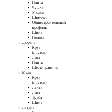
Плита
Чушка
Уголок
Швеллер
Общестроительный
профиль
Шина
Полоса
Дюраль
Круг
(пруток)
Лист
Плита
Шестигранник
Медь
Круг
(пруток)
Лента
Лист
Труба
Шина
Латунь