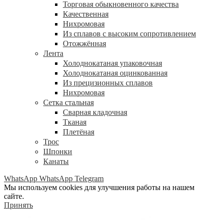
Торговая обыкновенного качества
Качественная
Нихромовая
Из сплавов с высоким сопротивлением
Отожжённая
Лента
Холоднокатаная упаковочная
Холоднокатаная оцинкованная
Из прецизионных сплавов
Нихромовая
Сетка стальная
Сварная кладочная
Тканая
Плетёная
Трос
Шпонки
Канаты
WhatsApp
WhatsApp
Telegram
Мы используем cookies для улучшения работы на нашем
сайте.
Принять