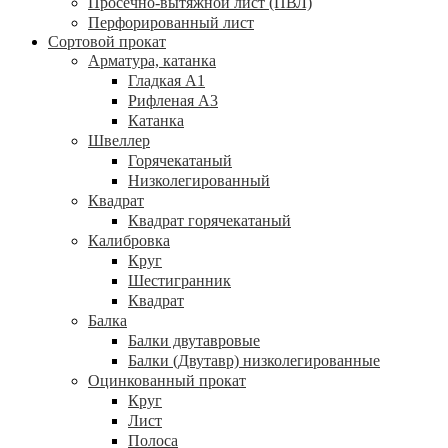
Просечно-вытяжной лист (ПВЛ)
Перфорированный лист
Сортовой прокат
Арматура, катанка
Гладкая А1
Рифленая А3
Катанка
Швеллер
Горячекатаный
Низколегированный
Квадрат
Квадрат горячекатаный
Калибровка
Круг
Шестигранник
Квадрат
Балка
Балки двутавровые
Балки (Двутавр) низколегированные
Оцинкованный прокат
Круг
Лист
Полоса