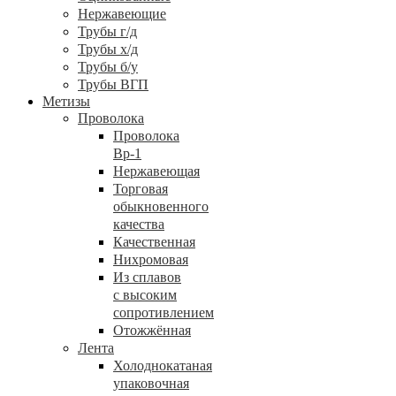
Нержавеющие
Трубы г/д
Трубы х/д
Трубы б/у
Трубы ВГП
Метизы
Проволока
Проволока
Вр-1
Нержавеющая
Торговая
обыкновенного
качества
Качественная
Нихромовая
Из сплавов
с высоким
сопротивлением
Отожжённая
Лента
Холоднокатаная
упаковочная