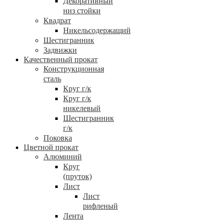
Декоративный
низ стойки
Квадрат
Никельсодержащий
Шестигранник
Задвижки
Качественный прокат
Конструкционная
сталь
Круг г/к
Круг г/к
никелевый
Шестигранник
г/к
Поковка
Цветной прокат
Алюминий
Круг
(пруток)
Лист
Лист
рифленый
Лента