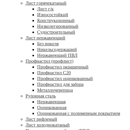
Лист горячекатаный
Лист г/к
Износостойкий
Конструкционный
Низколегированный
Судостроительный
Лист нержавеющий
Без никеля
Никельсодержащий
Нержавеющий ПВЛ
Профнастил (профлист)
Профнастил окрашенный
Профнастил С20
Профнастил оцинкованный
Профнастил для забора
Металлочерепица
Рулонная сталь
Нержавеющая
Оцинкованная
Оцинкованная с полимерным покрытием
Лист рифленый
Лист холоднокатаный