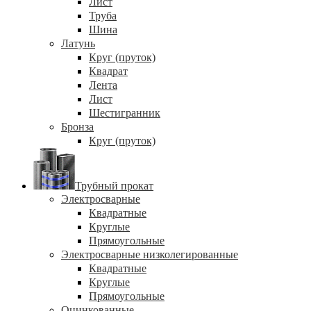
Лист
Труба
Шина
Латунь
Круг (пруток)
Квадрат
Лента
Лист
Шестигранник
Бронза
Круг (пруток)
Трубный прокат
Электросварные
Квадратные
Круглые
Прямоугольные
Электросварные низколегированные
Квадратные
Круглые
Прямоугольные
Оцинкованные