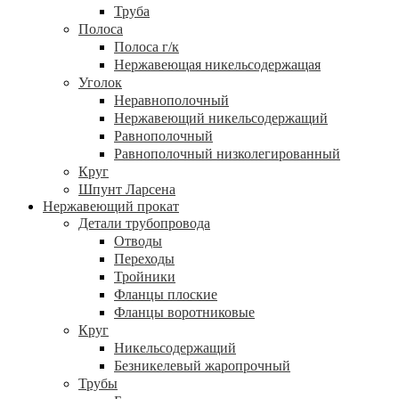
Труба
Полоса
Полоса г/к
Нержавеющая никельсодержащая
Уголок
Неравнополочный
Нержавеющий никельсодержащий
Равнополочный
Равнополочный низколегированный
Круг
Шпунт Ларсена
Нержавеющий прокат
Детали трубопровода
Отводы
Переходы
Тройники
Фланцы плоские
Фланцы воротниковые
Круг
Никельсодержащий
Безникелевый жаропрочный
Трубы