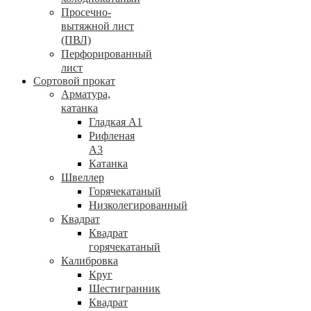
Просечно-
вытяжной лист
(ПВЛ)
Перфорированный
лист
Сортовой прокат
Арматура,
катанка
Гладкая А1
Рифленая
А3
Катанка
Швеллер
Горячекатаный
Низколегированный
Квадрат
Квадрат
горячекатаный
Калибровка
Круг
Шестигранник
Квадрат