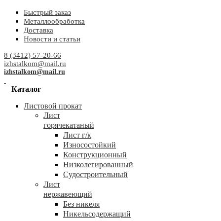
Быстрый заказ
Металлообработка
Доставка
Новости и статьи
8 (3412) 57-20-66
izhstalkom@mail.ru
izhstalkom@mail.ru
Каталог
Листовой прокат
Лист
горячекатаный
Лист г/к
Износостойкий
Конструкционный
Низколегированный
Судостроительный
Лист
нержавеющий
Без никеля
Никельсодержащий