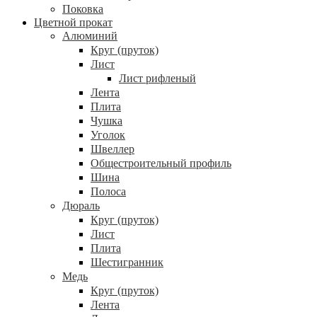
Поковка
Цветной прокат
Алюминий
Круг (пруток)
Лист
Лист рифленый
Лента
Плита
Чушка
Уголок
Швеллер
Общестроительный профиль
Шина
Полоса
Дюраль
Круг (пруток)
Лист
Плита
Шестигранник
Медь
Круг (пруток)
Лента