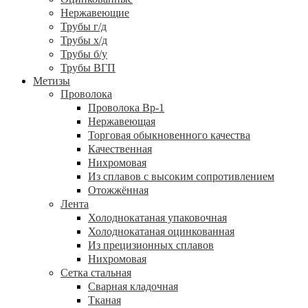
Нержавеющие
Трубы г/д
Трубы х/д
Трубы б/у
Трубы ВГП
Метизы
Проволока
Проволока Вр-1
Нержавеющая
Торговая обыкновенного качества
Качественная
Нихромовая
Из сплавов с высоким сопротивлением
Отожжённая
Лента
Холоднокатаная упаковочная
Холоднокатаная оцинкованная
Из прецизионных сплавов
Нихромовая
Сетка стальная
Сварная кладочная
Тканая