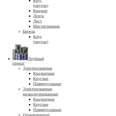
Круг
(пруток)
Квадрат
Лента
Лист
Шестигранник
Бронза
Круг
(пруток)
Трубный
прокат
Электросварные
Квадратные
Круглые
Прямоугольные
Электросварные
низколегированные
Квадратные
Круглые
Прямоугольные
Оцинкованные