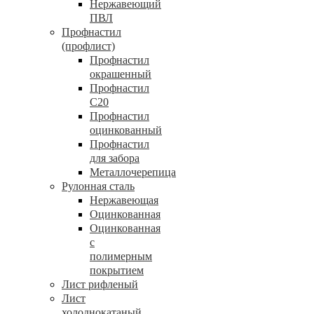
Нержавеющий
ПВЛ
Профнастил
(профлист)
Профнастил
окрашенный
Профнастил
С20
Профнастил
оцинкованный
Профнастил
для забора
Металлочерепица
Рулонная сталь
Нержавеющая
Оцинкованная
Оцинкованная
с
полимерным
покрытием
Лист рифленый
Лист
холоднокатаный