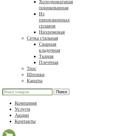
Холоднокатаная
оцинкованная
Из
прецизионных
сплавов
Нихромовая
Сетка стальная
Сварная
кладочная
Тканая
Плетёная
Трос
Шпонки
Канаты
Поиск
Компания
Услуги
Акции
Контакты