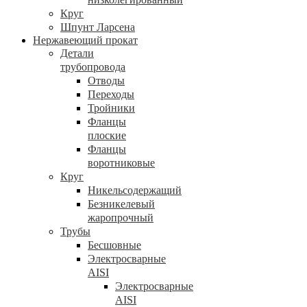
Круг
Шпунт Ларсена
Нержавеющий прокат
Детали
трубопровода
Отводы
Переходы
Тройники
Фланцы
плоские
Фланцы
воротниковые
Круг
Никельсодержащий
Безникелевый
жаропрочный
Трубы
Бесшовные
Электросварные
AISI
Электросварные
AISI