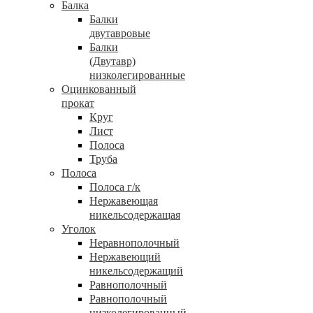
Балка
Балки
двутавровые
Балки
(Двутавр)
низколегированные
Оцинкованный
прокат
Круг
Лист
Полоса
Труба
Полоса
Полоса г/к
Нержавеющая
никельсодержащая
Уголок
Неравнополочный
Нержавеющий
никельсодержащий
Равнополочный
Равнополочный
низколегированный