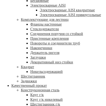
Бесшовные
Электросварные AISI
Электросварные AISI квадратные
Электросварные AISI прямоугольные
Комплектующие для лестниц
Фланцы настенные
Стеклодержатели
Соединения поручня со стойкой
Пристенные крепления
Повороты и соединители труб
Наконечники
Держатель ригеля
Заглушки
Декоративный низ стойки
Квадрат
Никельсодержащий
Шестигранник
Задвижки
Качественный прокат
Конструкционная сталь
Круг г/к
Круг г/к никелевый
Шестигранник г/к