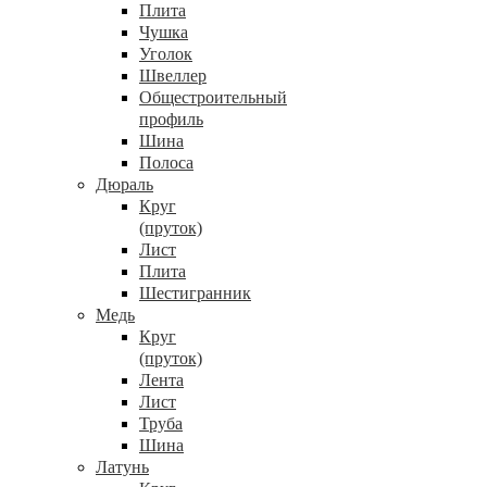
Плита
Чушка
Уголок
Швеллер
Общестроительный
профиль
Шина
Полоса
Дюраль
Круг
(пруток)
Лист
Плита
Шестигранник
Медь
Круг
(пруток)
Лента
Лист
Труба
Шина
Латунь