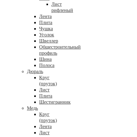
Лист
рифленый
Лента
Плита
Чушка
Уголок
Швеллер
Общестроительный
профиль
Шина
Полоса
Дюраль
Круг
(пруток)
Лист
Плита
Шестигранник
Медь
Круг
(пруток)
Лента
Лист