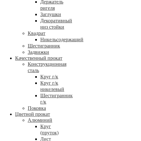
Держатель
ригеля
Заглушки
Декоративный
низ стойки
Квадрат
Никельсодержащий
Шестигранник
Задвижки
Качественный прокат
Конструкционная
сталь
Круг г/к
Круг г/к
никелевый
Шестигранник
г/к
Поковка
Цветной прокат
Алюминий
Круг
(пруток)
Лист