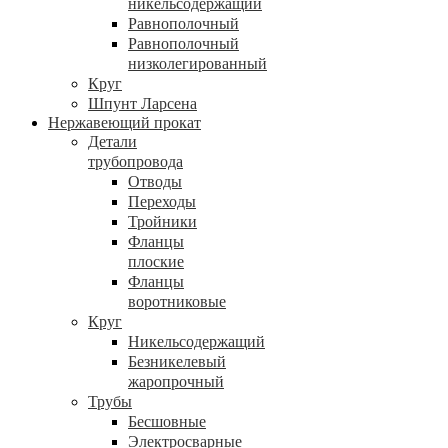
никельсодержащий
Равнополочный
Равнополочный
низколегированный
Круг
Шпунт Ларсена
Нержавеющий прокат
Детали
трубопровода
Отводы
Переходы
Тройники
Фланцы
плоские
Фланцы
воротниковые
Круг
Никельсодержащий
Безникелевый
жаропрочный
Трубы
Бесшовные
Электросварные