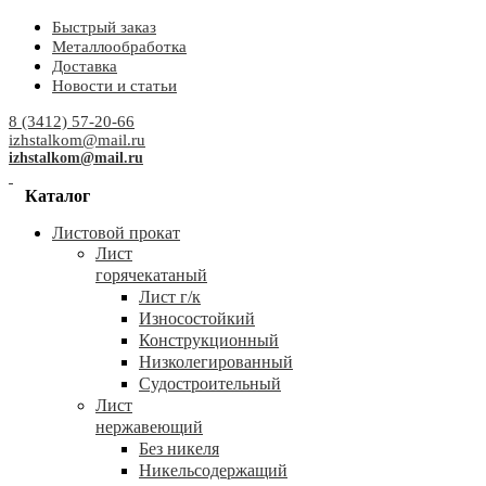
Быстрый заказ
Металлообработка
Доставка
Новости и статьи
8 (3412) 57-20-66
izhstalkom@mail.ru
izhstalkom@mail.ru
Каталог
Листовой прокат
Лист
горячекатаный
Лист г/к
Износостойкий
Конструкционный
Низколегированный
Судостроительный
Лист
нержавеющий
Без никеля
Никельсодержащий