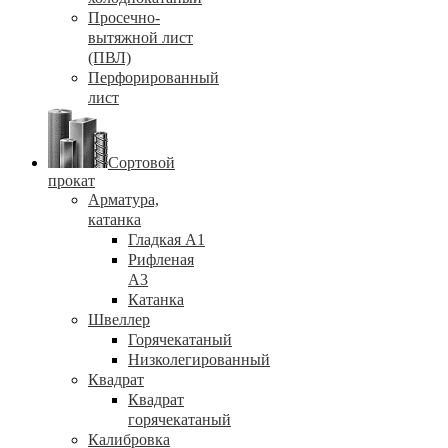
Просечно-
вытяжной лист
(ПВЛ)
Перфорированный
лист
Сортовой
прокат
Арматура,
катанка
Гладкая А1
Рифленая
А3
Катанка
Швеллер
Горячекатаный
Низколегированный
Квадрат
Квадрат
горячекатаный
Калибровка