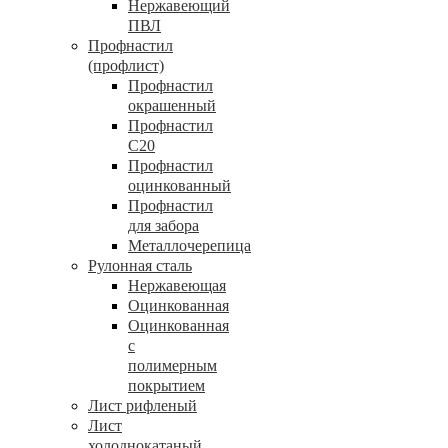
Нержавеющий
ПВЛ
Профнастил
(профлист)
Профнастил
окрашенный
Профнастил
С20
Профнастил
оцинкованный
Профнастил
для забора
Металлочерепица
Рулонная сталь
Нержавеющая
Оцинкованная
Оцинкованная
с
полимерным
покрытием
Лист рифленый
Лист
холоднокатаный