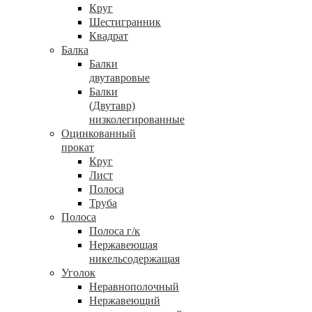
Круг
Шестигранник
Квадрат
Балка
Балки
двутавровые
Балки
(Двутавр)
низколегированные
Оцинкованный
прокат
Круг
Лист
Полоса
Труба
Полоса
Полоса г/к
Нержавеющая
никельсодержащая
Уголок
Неравнополочный
Нержавеющий