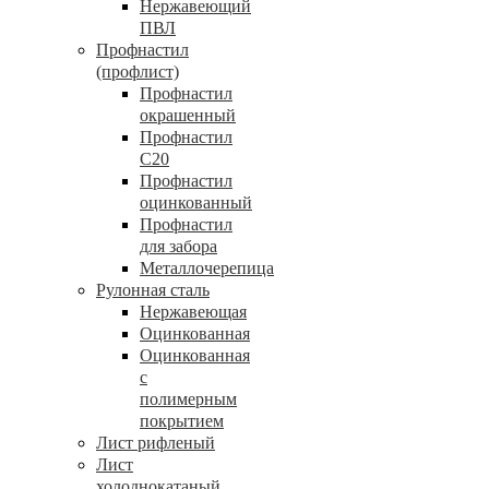
Нержавеющий
ПВЛ
Профнастил
(профлист)
Профнастил
окрашенный
Профнастил
С20
Профнастил
оцинкованный
Профнастил
для забора
Металлочерепица
Рулонная сталь
Нержавеющая
Оцинкованная
Оцинкованная
с
полимерным
покрытием
Лист рифленый
Лист
холоднокатаный