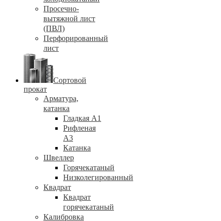
Просечно-
вытяжной лист
(ПВЛ)
Перфорированный
лист
Сортовой
прокат
Арматура,
катанка
Гладкая А1
Рифленая
А3
Катанка
Швеллер
Горячекатаный
Низколегированный
Квадрат
Квадрат
горячекатаный
Калибровка