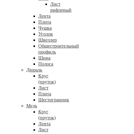
Лист
рифленый
Лента
Плита
Чушка
Уголок
Швеллер
Общестроительный
профиль
Шина
Полоса
Дюраль
Круг
(пруток)
Лист
Плита
Шестигранник
Медь
Круг
(пруток)
Лента
Лист