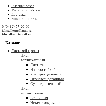
Быстрый заказ
Металлообработка
Доставка
Новости и статьи
8 (3412) 57-20-66
izhstalkom@mail.ru
izhstalkom@mail.ru
Каталог
Листовой прокат
Лист
горячекатаный
Лист г/к
Износостойкий
Конструкционный
Низколегированный
Судостроительный
Лист
нержавеющий
Без никеля
Никельсодержащий