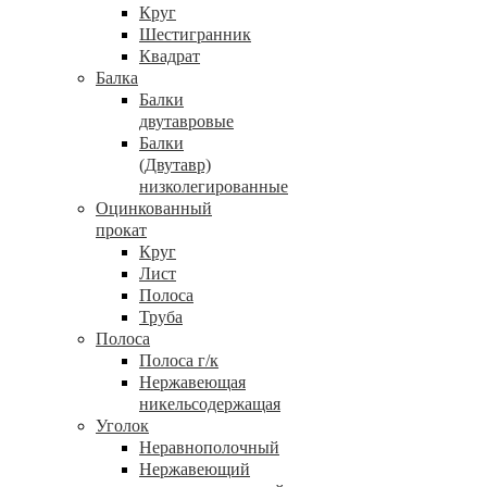
Круг
Шестигранник
Квадрат
Балка
Балки
двутавровые
Балки
(Двутавр)
низколегированные
Оцинкованный
прокат
Круг
Лист
Полоса
Труба
Полоса
Полоса г/к
Нержавеющая
никельсодержащая
Уголок
Неравнополочный
Нержавеющий