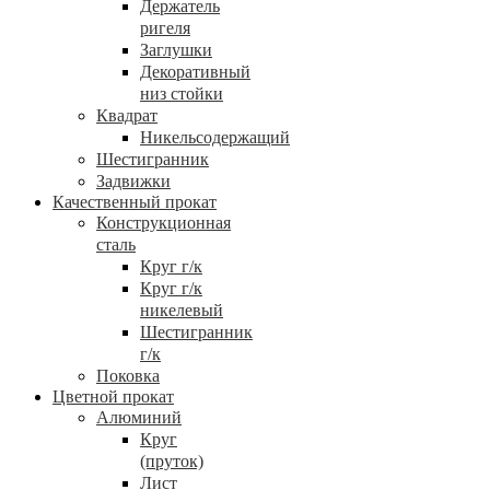
Держатель
ригеля
Заглушки
Декоративный
низ стойки
Квадрат
Никельсодержащий
Шестигранник
Задвижки
Качественный прокат
Конструкционная
сталь
Круг г/к
Круг г/к
никелевый
Шестигранник
г/к
Поковка
Цветной прокат
Алюминий
Круг
(пруток)
Лист