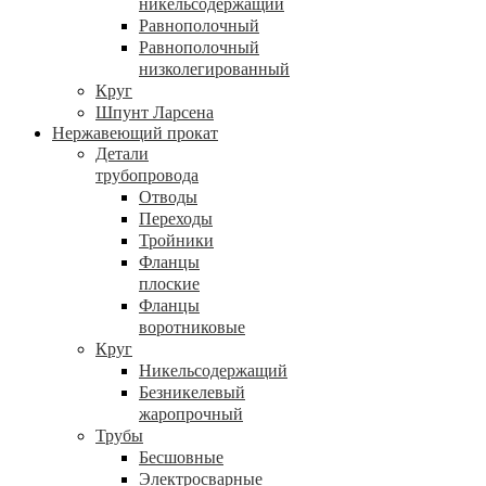
никельсодержащий
Равнополочный
Равнополочный
низколегированный
Круг
Шпунт Ларсена
Нержавеющий прокат
Детали
трубопровода
Отводы
Переходы
Тройники
Фланцы
плоские
Фланцы
воротниковые
Круг
Никельсодержащий
Безникелевый
жаропрочный
Трубы
Бесшовные
Электросварные