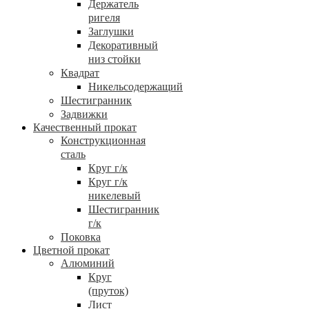
Держатель
ригеля
Заглушки
Декоративный
низ стойки
Квадрат
Никельсодержащий
Шестигранник
Задвижки
Качественный прокат
Конструкционная
сталь
Круг г/к
Круг г/к
никелевый
Шестигранник
г/к
Поковка
Цветной прокат
Алюминий
Круг
(пруток)
Лист