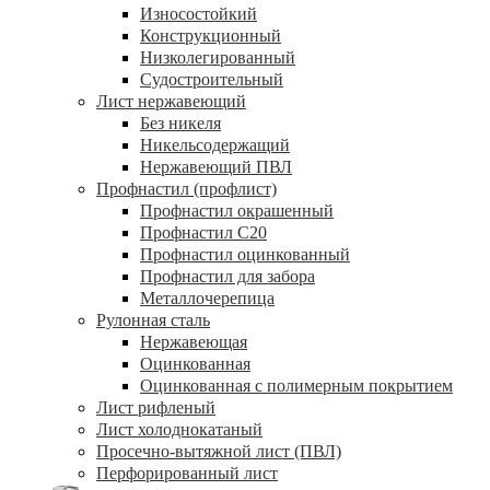
Износостойкий
Конструкционный
Низколегированный
Судостроительный
Лист нержавеющий
Без никеля
Никельсодержащий
Нержавеющий ПВЛ
Профнастил (профлист)
Профнастил окрашенный
Профнастил С20
Профнастил оцинкованный
Профнастил для забора
Металлочерепица
Рулонная сталь
Нержавеющая
Оцинкованная
Оцинкованная с полимерным покрытием
Лист рифленый
Лист холоднокатаный
Просечно-вытяжной лист (ПВЛ)
Перфорированный лист