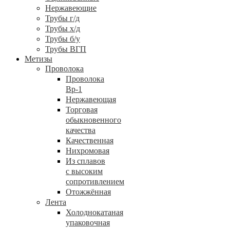
Нержавеющие
Трубы г/д
Трубы х/д
Трубы б/у
Трубы ВГП
Метизы
Проволока
Проволока
Вр-1
Нержавеющая
Торговая
обыкновенного
качества
Качественная
Нихромовая
Из сплавов
с высоким
сопротивлением
Отожжённая
Лента
Холоднокатаная
упаковочная