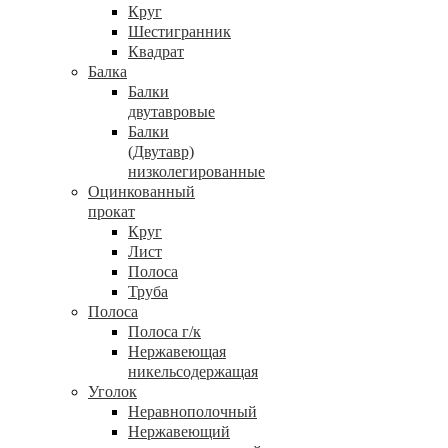
Круг
Шестигранник
Квадрат
Балка
Балки
двутавровые
Балки
(Двутавр)
низколегированные
Оцинкованный
прокат
Круг
Лист
Полоса
Труба
Полоса
Полоса г/к
Нержавеющая
никельсодержащая
Уголок
Неравнополочный
Нержавеющий