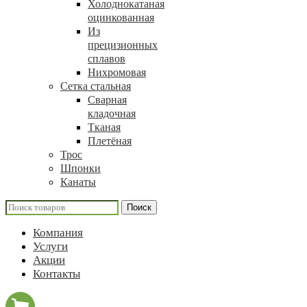
Холоднокатаная
оцинкованная
Из
прецизионных
сплавов
Нихромовая
Сетка стальная
Сварная
кладочная
Тканая
Плетёная
Трос
Шпонки
Канаты
Поиск
Компания
Услуги
Акции
Контакты