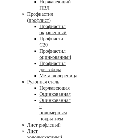
Нержавеющий
ПВЛ
Профнастил
(профлист)
Профнастил
окрашенный
Профнастил
С20
Профнастил
оцинкованный
Профнастил
для забора
Металлочерепица
Рулонная сталь
Нержавеющая
Оцинкованная
Оцинкованная
с
полимерным
покрытием
Лист рифленый
Лист
холоднокатаный