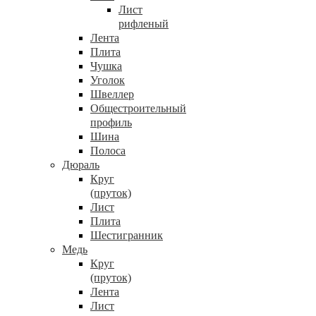
Лист
рифленый
Лента
Плита
Чушка
Уголок
Швеллер
Общестроительный
профиль
Шина
Полоса
Дюраль
Круг
(пруток)
Лист
Плита
Шестигранник
Медь
Круг
(пруток)
Лента
Лист