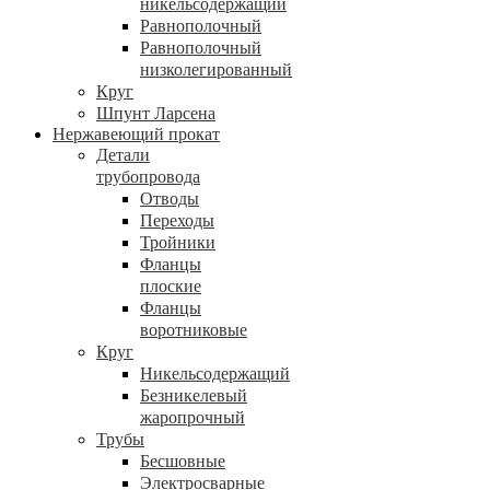
никельсодержащий
Равнополочный
Равнополочный
низколегированный
Круг
Шпунт Ларсена
Нержавеющий прокат
Детали
трубопровода
Отводы
Переходы
Тройники
Фланцы
плоские
Фланцы
воротниковые
Круг
Никельсодержащий
Безникелевый
жаропрочный
Трубы
Бесшовные
Электросварные