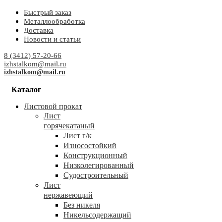
Быстрый заказ
Металлообработка
Доставка
Новости и статьи
8 (3412) 57-20-66
izhstalkom@mail.ru
izhstalkom@mail.ru
Каталог
Листовой прокат
Лист
горячекатаный
Лист г/к
Износостойкий
Конструкционный
Низколегированный
Судостроительный
Лист
нержавеющий
Без никеля
Никельсодержащий