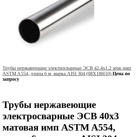
Трубы нержавеющие электросварные ЭСВ 42.4х1.2 зерк имп
ASTM A554, длина 6 м, марка AISI 304 (08Х18Н10)
Цена по
запросу
Трубы нержавеющие
электросварные ЭСВ 40х3
матовая имп ASTM A554,