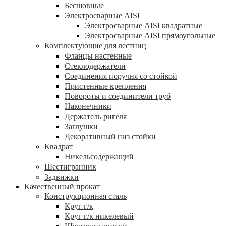
Бесшовные
Электросварные AISI
Электросварные AISI квадратные
Электросварные AISI прямоугольные
Комплектующие для лестниц
Фланцы настенные
Стеклодержатели
Соединения поручня со стойкой
Пристенные крепления
Повороты и соединители труб
Наконечники
Держатель ригеля
Заглушки
Декоративный низ стойки
Квадрат
Никельсодержащий
Шестигранник
Задвижки
Качественный прокат
Конструкционная сталь
Круг г/к
Круг г/к никелевый