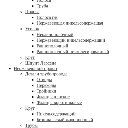
Полоса
Труба
Полоса
Полоса г/к
Нержавеющая никельсодержащая
Уголок
Неравнополочный
Нержавеющий никельсодержащий
Равнополочный
Равнополочный низколегированный
Круг
Шпунт Ларсена
Нержавеющий прокат
Детали трубопровода
Отводы
Переходы
Тройники
Фланцы плоские
Фланцы воротниковые
Круг
Никельсодержащий
Безникелевый жаропрочный
Трубы