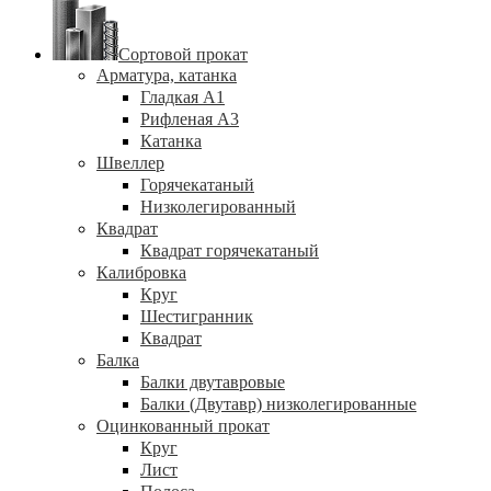
Сортовой прокат
Арматура, катанка
Гладкая А1
Рифленая А3
Катанка
Швеллер
Горячекатаный
Низколегированный
Квадрат
Квадрат горячекатаный
Калибровка
Круг
Шестигранник
Квадрат
Балка
Балки двутавровые
Балки (Двутавр) низколегированные
Оцинкованный прокат
Круг
Лист