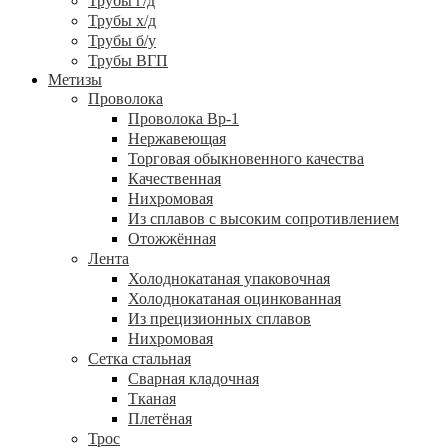
Трубы г/д
Трубы х/д
Трубы б/у
Трубы ВГП
Метизы
Проволока
Проволока Вр-1
Нержавеющая
Торговая обыкновенного качества
Качественная
Нихромовая
Из сплавов с высоким сопротивлением
Отожжённая
Лента
Холоднокатаная упаковочная
Холоднокатаная оцинкованная
Из прецизионных сплавов
Нихромовая
Сетка стальная
Сварная кладочная
Тканая
Плетёная
Трос