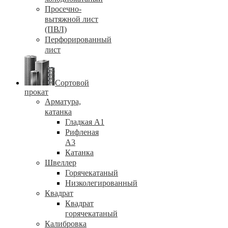
Просечно-
вытяжной лист
(ПВЛ)
Перфорированный
лист
Сортовой
прокат
Арматура,
катанка
Гладкая А1
Рифленая
А3
Катанка
Швеллер
Горячекатаный
Низколегированный
Квадрат
Квадрат
горячекатаный
Калибровка