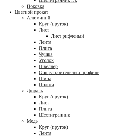
Шестигранник г/к
Поковка
Цветной прокат
Алюминий
Круг (пруток)
Лист
Лист рифленый
Лента
Плита
Чушка
Уголок
Швеллер
Общестроительный профиль
Шина
Полоса
Дюраль
Круг (пруток)
Лист
Плита
Шестигранник
Медь
Круг (пруток)
Лента