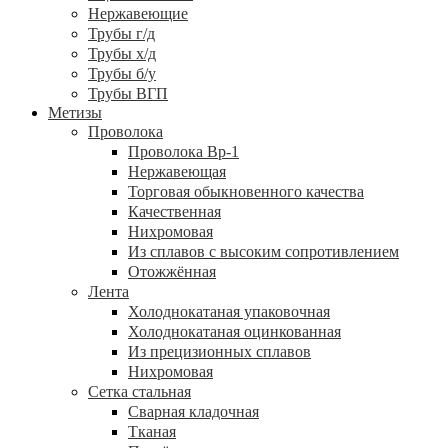
Нержавеющие
Трубы г/д
Трубы х/д
Трубы б/у
Трубы ВГП
Метизы
Проволока
Проволока Вр-1
Нержавеющая
Торговая обыкновенного качества
Качественная
Нихромовая
Из сплавов с высоким сопротивлением
Отожжённая
Лента
Холоднокатаная упаковочная
Холоднокатаная оцинкованная
Из прецизионных сплавов
Нихромовая
Сетка стальная
Сварная кладочная
Тканая