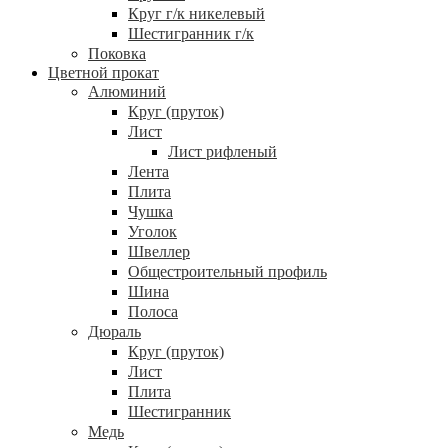
Круг г/к никелевый
Шестигранник г/к
Поковка
Цветной прокат
Алюминий
Круг (пруток)
Лист
Лист рифленый
Лента
Плита
Чушка
Уголок
Швеллер
Общестроительный профиль
Шина
Полоса
Дюраль
Круг (пруток)
Лист
Плита
Шестигранник
Медь