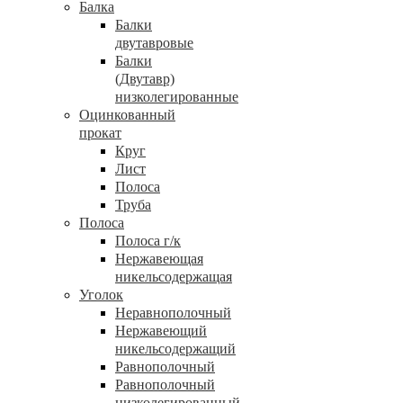
Балка
Балки
двутавровые
Балки
(Двутавр)
низколегированные
Оцинкованный
прокат
Круг
Лист
Полоса
Труба
Полоса
Полоса г/к
Нержавеющая
никельсодержащая
Уголок
Неравнополочный
Нержавеющий
никельсодержащий
Равнополочный
Равнополочный
низколегированный