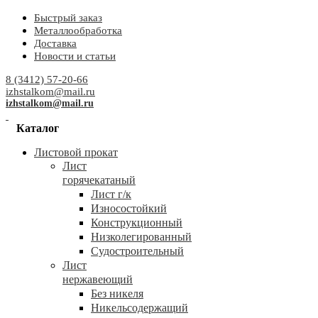
Быстрый заказ
Металлообработка
Доставка
Новости и статьи
8 (3412) 57-20-66
izhstalkom@mail.ru
izhstalkom@mail.ru
Каталог
Листовой прокат
Лист
горячекатаный
Лист г/к
Износостойкий
Конструкционный
Низколегированный
Судостроительный
Лист
нержавеющий
Без никеля
Никельсодержащий