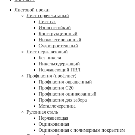
Листовой прокат
Лист горячекатаный
Лист г/к
Износостойкий
Конструкционный
Низколегированный
Судостроительный
Лист нержавеющий
Без никеля
Никельсодержащий
Нержавеющий ПВЛ
Профнастил (профлист)
Профнастил окрашенный
Профнастил С20
Профнастил оцинкованный
Профнастил для забора
Металлочерепица
Рулонная сталь
Нержавеющая
Оцинкованная
Оцинкованная с полимерным покрытием