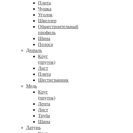
Плита
Чушка
Уголок
Швеллер
Общестроительный
профиль
Шина
Полоса
Дюраль
Круг
(пруток)
Лист
Плита
Шестигранник
Медь
Круг
(пруток)
Лента
Лист
Труба
Шина
Латунь