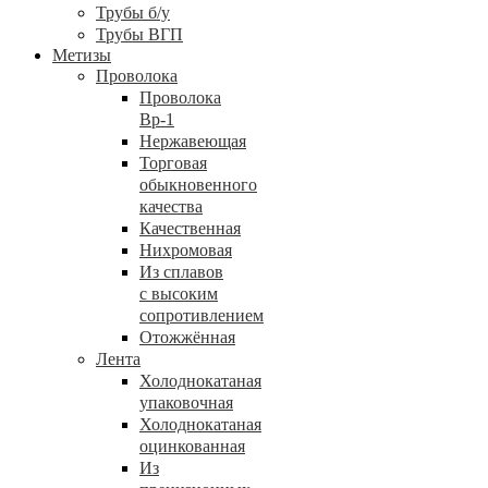
Трубы б/у
Трубы ВГП
Метизы
Проволока
Проволока
Вр-1
Нержавеющая
Торговая
обыкновенного
качества
Качественная
Нихромовая
Из сплавов
с высоким
сопротивлением
Отожжённая
Лента
Холоднокатаная
упаковочная
Холоднокатаная
оцинкованная
Из