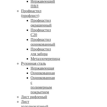
Нержавеющий
ПВЛ
Профнастил
(профлист)
Профнастил
окрашенный
Профнастил
С20
Профнастил
оцинкованный
Профнастил
для забора
Металлочерепица
Рулонная сталь
Нержавеющая
Оцинкованная
Оцинкованная
с
полимерным
покрытием
Лист рифленый
Лист
холоднокатаный