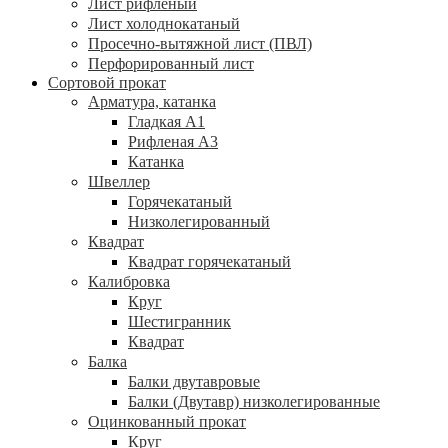
Лист рифленый
Лист холоднокатаный
Просечно-вытяжной лист (ПВЛ)
Перфорированный лист
Сортовой прокат
Арматура, катанка
Гладкая А1
Рифленая А3
Катанка
Швеллер
Горячекатаный
Низколегированный
Квадрат
Квадрат горячекатаный
Калибровка
Круг
Шестигранник
Квадрат
Балка
Балки двутавровые
Балки (Двутавр) низколегированные
Оцинкованный прокат
Круг