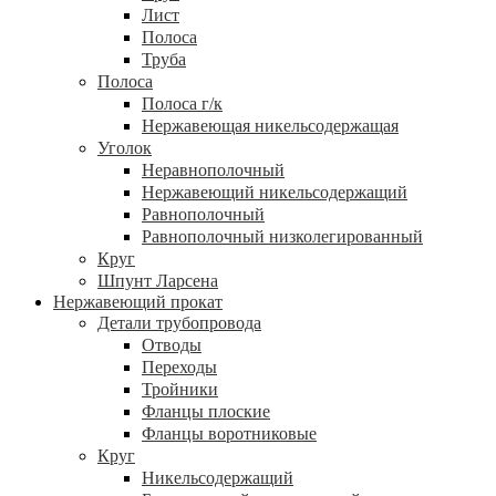
Лист
Полоса
Труба
Полоса
Полоса г/к
Нержавеющая никельсодержащая
Уголок
Неравнополочный
Нержавеющий никельсодержащий
Равнополочный
Равнополочный низколегированный
Круг
Шпунт Ларсена
Нержавеющий прокат
Детали трубопровода
Отводы
Переходы
Тройники
Фланцы плоские
Фланцы воротниковые
Круг
Никельсодержащий