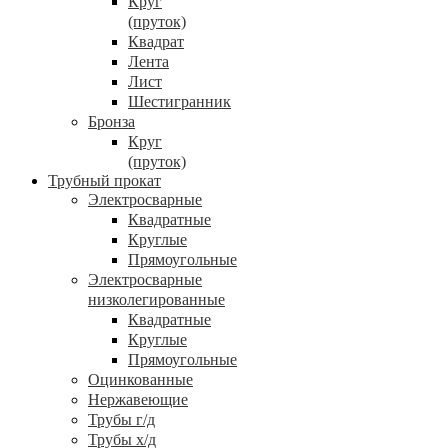
Круг
(пруток)
Квадрат
Лента
Лист
Шестигранник
Бронза
Круг
(пруток)
Трубный прокат
Электросварные
Квадратные
Круглые
Прямоугольные
Электросварные
низколегированные
Квадратные
Круглые
Прямоугольные
Оцинкованные
Нержавеющие
Трубы г/д
Трубы х/д