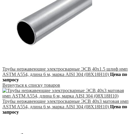
Трубы нержавеющие электросварные ЭСВ 40х1.5 шлиф имп
ASTM A554, длина 6 м, марка AISI 304 (08Х18Н10)
Цена по
запросу
Вернуться к списку товаров
Трубы нержавеющие электросварные ЭСВ 40х3 матовая имп
ASTM A554, длина 6 м, марка AISI 304 (08Х18Н10)
Цена по
запросу