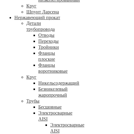
Круг
Шпунт Ларсена
Нержавеющий прокат
Детали
трубопровода
Отводы
Переходы
Тройники
Фланцы
плоские
Фланцы
воротниковые
Круг
Никельсодержащий
Безникелевый
жаропрочный
Трубы
Бесшовные
Электросварные
AISI
Электросварные
AISI