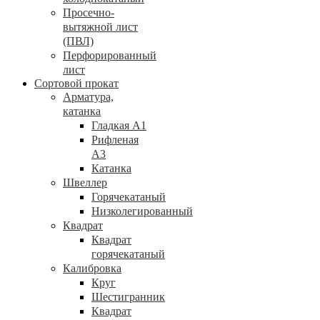
Просечно-
вытяжной лист
(ПВЛ)
Перфорированный
лист
Сортовой прокат
Арматура,
катанка
Гладкая А1
Рифленая
А3
Катанка
Швеллер
Горячекатаный
Низколегированный
Квадрат
Квадрат
горячекатаный
Калибровка
Круг
Шестигранник
Квадрат