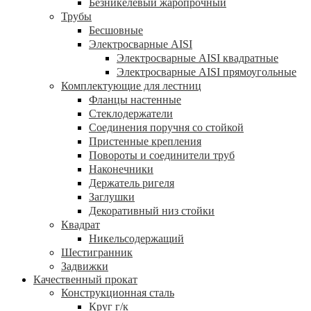
Безникелевый жаропрочный
Трубы
Бесшовные
Электросварные AISI
Электросварные AISI квадратные
Электросварные AISI прямоугольные
Комплектующие для лестниц
Фланцы настенные
Стеклодержатели
Соединения поручня со стойкой
Пристенные крепления
Повороты и соединители труб
Наконечники
Держатель ригеля
Заглушки
Декоративный низ стойки
Квадрат
Никельсодержащий
Шестигранник
Задвижки
Качественный прокат
Конструкционная сталь
Круг г/к