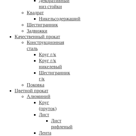
Декоративный
низ стойки
Квадрат
Никельсодержащий
Шестигранник
Задвижки
Качественный прокат
Конструкционная
сталь
Круг г/к
Круг г/к
никелевый
Шестигранник
г/к
Поковка
Цветной прокат
Алюминий
Круг
(пруток)
Лист
Лист
рифленый
Лента