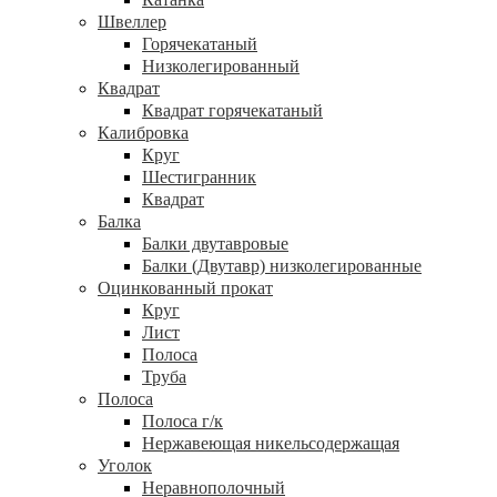
Швеллер
Горячекатаный
Низколегированный
Квадрат
Квадрат горячекатаный
Калибровка
Круг
Шестигранник
Квадрат
Балка
Балки двутавровые
Балки (Двутавр) низколегированные
Оцинкованный прокат
Круг
Лист
Полоса
Труба
Полоса
Полоса г/к
Нержавеющая никельсодержащая
Уголок
Неравнополочный