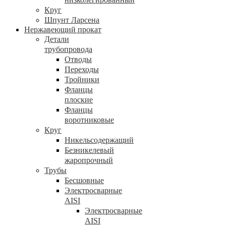
Круг
Шпунт Ларсена
Нержавеющий прокат
Детали
трубопровода
Отводы
Переходы
Тройники
Фланцы
плоские
Фланцы
воротниковые
Круг
Никельсодержащий
Безникелевый
жаропрочный
Трубы
Бесшовные
Электросварные
AISI
Электросварные
AISI