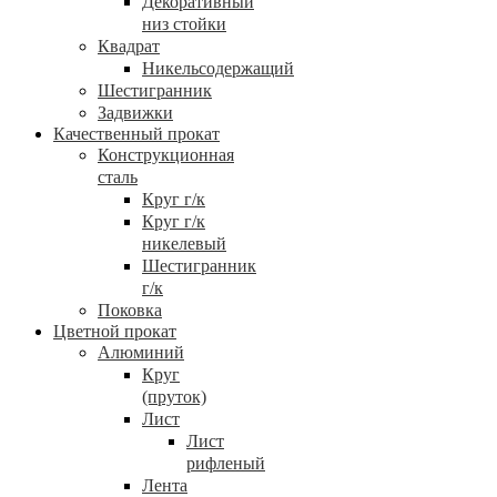
Декоративный
низ стойки
Квадрат
Никельсодержащий
Шестигранник
Задвижки
Качественный прокат
Конструкционная
сталь
Круг г/к
Круг г/к
никелевый
Шестигранник
г/к
Поковка
Цветной прокат
Алюминий
Круг
(пруток)
Лист
Лист
рифленый
Лента