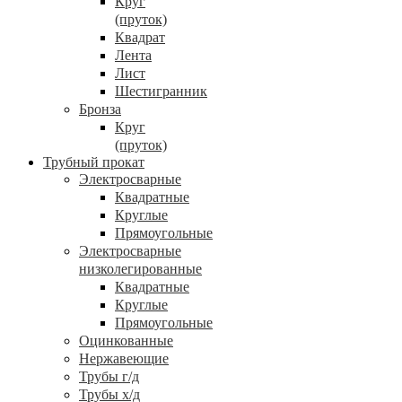
Круг
(пруток)
Квадрат
Лента
Лист
Шестигранник
Бронза
Круг
(пруток)
Трубный прокат
Электросварные
Квадратные
Круглые
Прямоугольные
Электросварные
низколегированные
Квадратные
Круглые
Прямоугольные
Оцинкованные
Нержавеющие
Трубы г/д
Трубы х/д