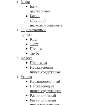
Балка
Балки
двутавровые
Балки
(Двутавр)
низколегированные
Оцинкованный
прокат
Круг
Лист
Полоса
Труба
Полоса
Полоса г/к
Нержавеющая
никельсодержащая
Уголок
Неравнополочный
Нержавеющий
никельсодержащий
Равнополочный
Равнополочный
низколегированный