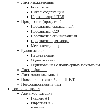
Лист нержавеющий
Без никеля
Никельсодержащий
Нержавеющий ПВЛ
Профнастил (профлист)
Профнастил окрашенный
Профнастил С20
Профнастил оцинкованный
Профнастил для забора
Металлочерепица
Рулонная сталь
Нержавеющая
Оцинкованная
Оцинкованная с полимерным покрытием
Лист рифленый
Лист холоднокатаный
Просечно-вытяжной лист (ПВЛ)
Перфорированный лист
Сортовой прокат
Арматура, катанка
Гладкая А1
Рифленая А3
Катанка