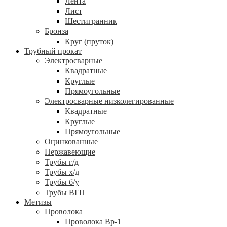
Лента
Лист
Шестигранник
Бронза
Круг (пруток)
Трубный прокат
Электросварные
Квадратные
Круглые
Прямоугольные
Электросварные низколегированные
Квадратные
Круглые
Прямоугольные
Оцинкованные
Нержавеющие
Трубы г/д
Трубы х/д
Трубы б/у
Трубы ВГП
Метизы
Проволока
Проволока Вр-1