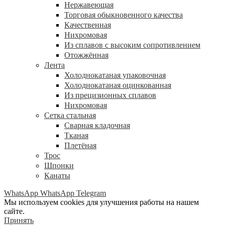
Нержавеющая
Торговая обыкновенного качества
Качественная
Нихромовая
Из сплавов с высоким сопротивлением
Отожжённая
Лента
Холоднокатаная упаковочная
Холоднокатаная оцинкованная
Из прецизионных сплавов
Нихромовая
Сетка стальная
Сварная кладочная
Тканая
Плетёная
Трос
Шпонки
Канаты
WhatsApp
WhatsApp
Telegram
Мы используем cookies для улучшения работы на нашем
сайте.
Принять