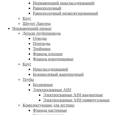
Нержавеющий никельсодержащий
Равнополочный
Равнополочный низколегированный
Круг
Шпунт Ларсена
Нержавеющий прокат
Детали трубопровода
Отводы
Переходы
Тройники
Фланцы плоские
Фланцы воротниковые
Круг
Никельсодержащий
Безникелевый жаропрочный
Трубы
Бесшовные
Электросварные AISI
Электросварные AISI квадратные
Электросварные AISI прямоугольные
Комплектующие для лестниц
Фланцы настенные