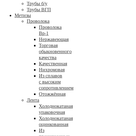
Трубы б/у
Трубы ВГП
Метизы
Проволока
Проволока
Вр-1
Нержавеющая
Торговая
обыкновенного
качества
Качественная
Нихромовая
Из сплавов
с высоким
сопротивлением
Отожжённая
Лента
Холоднокатаная
упаковочная
Холоднокатаная
оцинкованная
Из