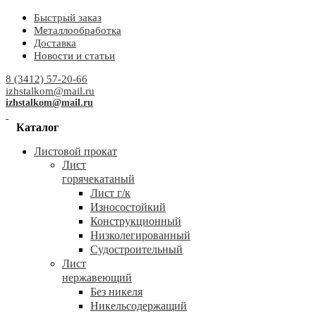
Быстрый заказ
Металлообработка
Доставка
Новости и статьи
8 (3412) 57-20-66
izhstalkom@mail.ru
izhstalkom@mail.ru
Каталог
Листовой прокат
Лист
горячекатаный
Лист г/к
Износостойкий
Конструкционный
Низколегированный
Судостроительный
Лист
нержавеющий
Без никеля
Никельсодержащий