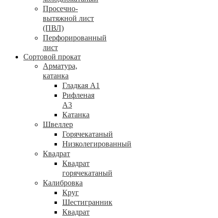
Просечно-
вытяжной лист
(ПВЛ)
Перфорированный
лист
Сортовой прокат
Арматура,
катанка
Гладкая А1
Рифленая
А3
Катанка
Швеллер
Горячекатаный
Низколегированный
Квадрат
Квадрат
горячекатаный
Калибровка
Круг
Шестигранник
Квадрат