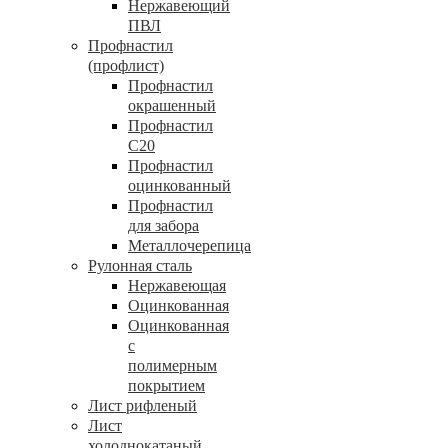
Нержавеющий
ПВЛ
Профнастил
(профлист)
Профнастил
окрашенный
Профнастил
С20
Профнастил
оцинкованный
Профнастил
для забора
Металлочерепица
Рулонная сталь
Нержавеющая
Оцинкованная
Оцинкованная
с
полимерным
покрытием
Лист рифленый
Лист
холоднокатаный