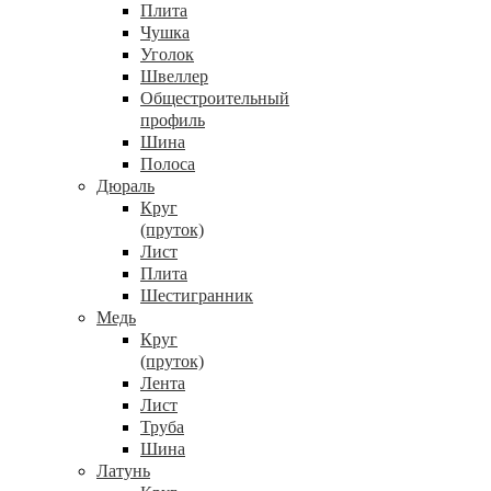
Плита
Чушка
Уголок
Швеллер
Общестроительный
профиль
Шина
Полоса
Дюраль
Круг
(пруток)
Лист
Плита
Шестигранник
Медь
Круг
(пруток)
Лента
Лист
Труба
Шина
Латунь