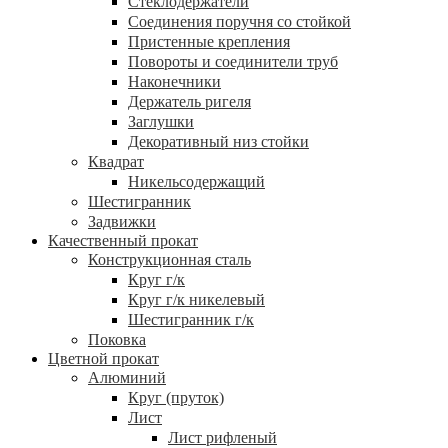
Стеклодержатели
Соединения поручня со стойкой
Пристенные крепления
Повороты и соединители труб
Наконечники
Держатель ригеля
Заглушки
Декоративный низ стойки
Квадрат
Никельсодержащий
Шестигранник
Задвижки
Качественный прокат
Конструкционная сталь
Круг г/к
Круг г/к никелевый
Шестигранник г/к
Поковка
Цветной прокат
Алюминий
Круг (пруток)
Лист
Лист рифленый