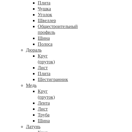
Плита
Чушка
Уголок
Швеллер
Общестроительный
профиль
Шина
Полоса
Дюраль
Круг
(пруток)
Лист
Плита
Шестигранник
Медь
Круг
(пруток)
Лента
Лист
Труба
Шина
Латунь