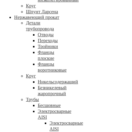
Круг
Шпунт Ларсена
Нержавеющий прокат
Детали
трубопровода
Отводы
Переходы
Тройники
Фланцы
плоские
Фланцы
воротниковые
Круг
Никельсодержащий
Безникелевый
жаропрочный
Трубы
Бесшовные
Электросварные
AISI
Электросварные
AISI