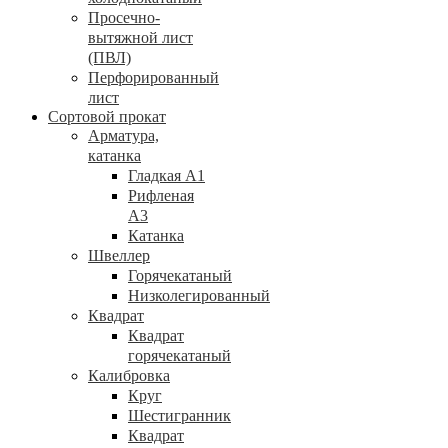
Просечно-
вытяжной лист
(ПВЛ)
Перфорированный
лист
Сортовой прокат
Арматура,
катанка
Гладкая А1
Рифленая
А3
Катанка
Швеллер
Горячекатаный
Низколегированный
Квадрат
Квадрат
горячекатаный
Калибровка
Круг
Шестигранник
Квадрат