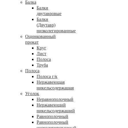
Балка
Балки
двутавровые
Балки
(Двутавр)
низколегированные
Оцинкованный
прокат
Круг
Лист
Полоса
Труба
Полоса
Полоса г/к
Нержавеющая
никельсодержащая
Уголок
Неравнополочный
Нержавеющий
никельсодержащий
Равнополочный
Равнополочный
низколегированный