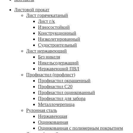
Листовой прокат
Лист горячекатаный
Лист г/к
Износостойкий
Конструкционный
Низколегированный
Судостроительный
Лист нержавеющий
Без никеля
Никельсодержащий
Нержавеющий ПВЛ
Профнастил (профлист)
Профнастил окрашенный
Профнастил С20
Профнастил оцинкованный
Профнастил для забора
Металлочерепица
Рулонная сталь
Нержавеющая
Оцинкованная
Оцинкованная с полимерным покрытием