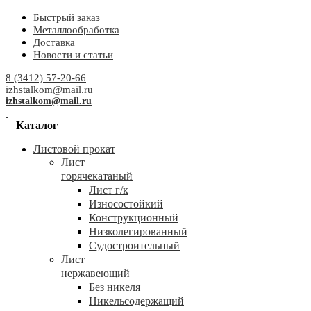
Быстрый заказ
Металлообработка
Доставка
Новости и статьи
8 (3412) 57-20-66
izhstalkom@mail.ru
izhstalkom@mail.ru
Каталог
Листовой прокат
Лист
горячекатаный
Лист г/к
Износостойкий
Конструкционный
Низколегированный
Судостроительный
Лист
нержавеющий
Без никеля
Никельсодержащий