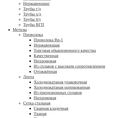
Нержавеющие
Трубы г/д
Трубы х/д
Трубы б/у
Трубы ВГП
Метизы
Проволока
Проволока Вр-1
Нержавеющая
Торговая обыкновенного качества
Качественная
Нихромовая
Из сплавов с высоким сопротивлением
Отожжённая
Лента
Холоднокатаная упаковочная
Холоднокатаная оцинкованная
Из прецизионных сплавов
Нихромовая
Сетка стальная
Сварная кладочная
Тканая