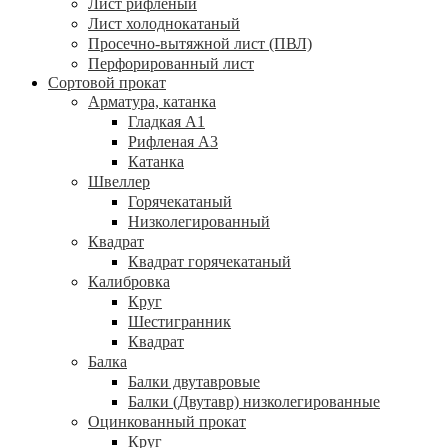
Лист рифленый
Лист холоднокатаный
Просечно-вытяжной лист (ПВЛ)
Перфорированный лист
Сортовой прокат
Арматура, катанка
Гладкая А1
Рифленая А3
Катанка
Швеллер
Горячекатаный
Низколегированный
Квадрат
Квадрат горячекатаный
Калибровка
Круг
Шестигранник
Квадрат
Балка
Балки двутавровые
Балки (Двутавр) низколегированные
Оцинкованный прокат
Круг