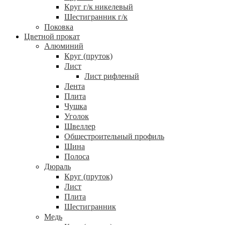
Круг г/к никелевый
Шестигранник г/к
Поковка
Цветной прокат
Алюминий
Круг (пруток)
Лист
Лист рифленый
Лента
Плита
Чушка
Уголок
Швеллер
Общестроительный профиль
Шина
Полоса
Дюраль
Круг (пруток)
Лист
Плита
Шестигранник
Медь