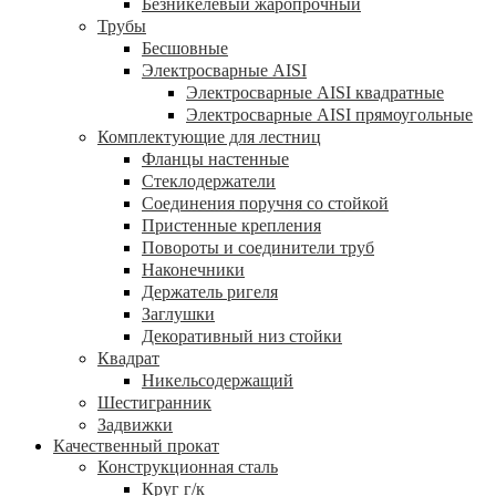
Безникелевый жаропрочный
Трубы
Бесшовные
Электросварные AISI
Электросварные AISI квадратные
Электросварные AISI прямоугольные
Комплектующие для лестниц
Фланцы настенные
Стеклодержатели
Соединения поручня со стойкой
Пристенные крепления
Повороты и соединители труб
Наконечники
Держатель ригеля
Заглушки
Декоративный низ стойки
Квадрат
Никельсодержащий
Шестигранник
Задвижки
Качественный прокат
Конструкционная сталь
Круг г/к