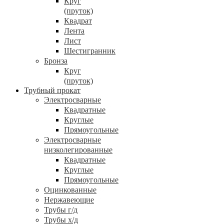
Круг
(пруток)
Квадрат
Лента
Лист
Шестигранник
Бронза
Круг
(пруток)
Трубный прокат
Электросварные
Квадратные
Круглые
Прямоугольные
Электросварные
низколегированные
Квадратные
Круглые
Прямоугольные
Оцинкованные
Нержавеющие
Трубы г/д
Трубы х/д