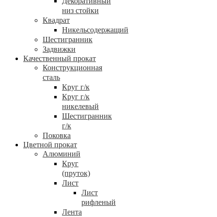
Декоративный
низ стойки
Квадрат
Никельсодержащий
Шестигранник
Задвижки
Качественный прокат
Конструкционная
сталь
Круг г/к
Круг г/к
никелевый
Шестигранник
г/к
Поковка
Цветной прокат
Алюминий
Круг
(пруток)
Лист
Лист
рифленый
Лента