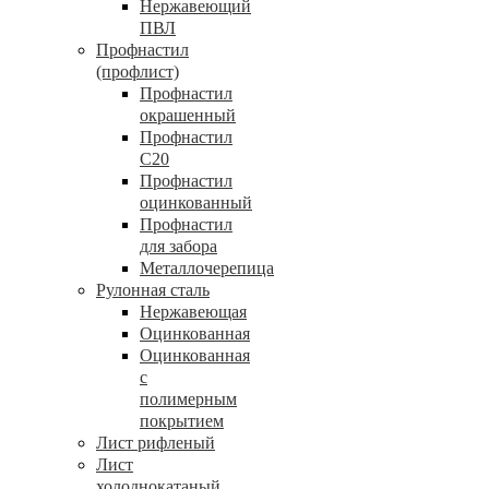
Нержавеющий
ПВЛ
Профнастил
(профлист)
Профнастил
окрашенный
Профнастил
С20
Профнастил
оцинкованный
Профнастил
для забора
Металлочерепица
Рулонная сталь
Нержавеющая
Оцинкованная
Оцинкованная
с
полимерным
покрытием
Лист рифленый
Лист
холоднокатаный