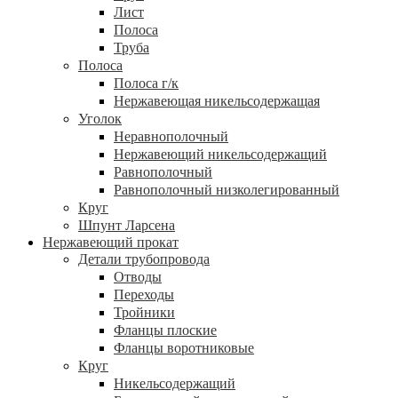
Лист
Полоса
Труба
Полоса
Полоса г/к
Нержавеющая никельсодержащая
Уголок
Неравнополочный
Нержавеющий никельсодержащий
Равнополочный
Равнополочный низколегированный
Круг
Шпунт Ларсена
Нержавеющий прокат
Детали трубопровода
Отводы
Переходы
Тройники
Фланцы плоские
Фланцы воротниковые
Круг
Никельсодержащий