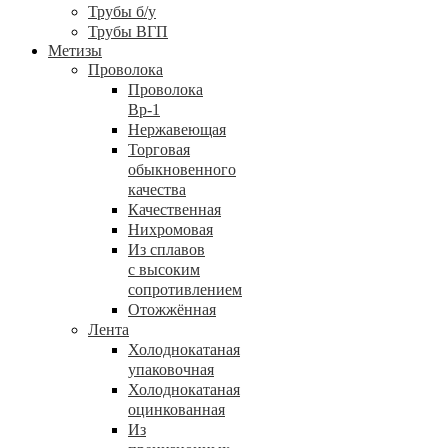
Трубы б/у
Трубы ВГП
Метизы
Проволока
Проволока
Вр-1
Нержавеющая
Торговая
обыкновенного
качества
Качественная
Нихромовая
Из сплавов
с высоким
сопротивлением
Отожжённая
Лента
Холоднокатаная
упаковочная
Холоднокатаная
оцинкованная
Из