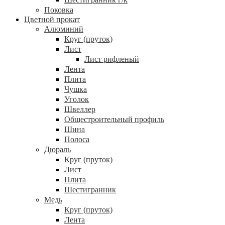
Поковка
Цветной прокат
Алюминий
Круг (пруток)
Лист
Лист рифленый
Лента
Плита
Чушка
Уголок
Швеллер
Общестроительный профиль
Шина
Полоса
Дюраль
Круг (пруток)
Лист
Плита
Шестигранник
Медь
Круг (пруток)
Лента