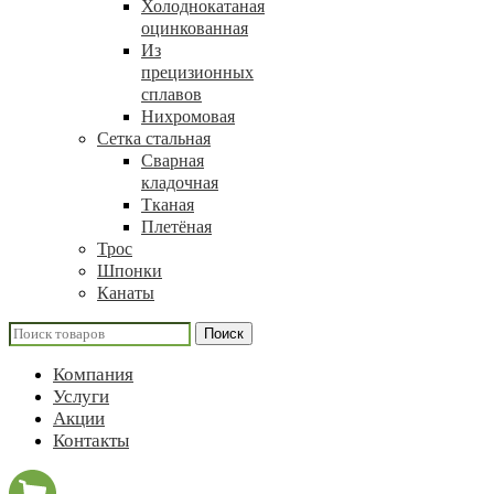
Холоднокатаная
оцинкованная
Из
прецизионных
сплавов
Нихромовая
Сетка стальная
Сварная
кладочная
Тканая
Плетёная
Трос
Шпонки
Канаты
Поиск
Компания
Услуги
Акции
Контакты