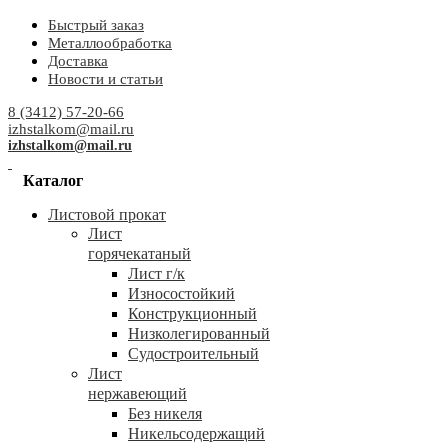
Быстрый заказ
Металлообработка
Доставка
Новости и статьи
8 (3412) 57-20-66
izhstalkom@mail.ru
izhstalkom@mail.ru
Каталог
Листовой прокат
Лист
горячекатаный
Лист г/к
Износостойкий
Конструкционный
Низколегированный
Судостроительный
Лист
нержавеющий
Без никеля
Никельсодержащий