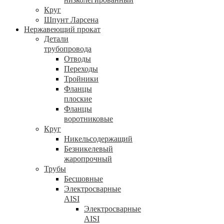
Круг
Шпунт Ларсена
Нержавеющий прокат
Детали
трубопровода
Отводы
Переходы
Тройники
Фланцы
плоские
Фланцы
воротниковые
Круг
Никельсодержащий
Безникелевый
жаропрочный
Трубы
Бесшовные
Электросварные
AISI
Электросварные
AISI