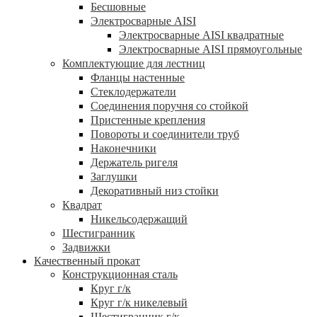
Бесшовные
Электросварные AISI
Электросварные AISI квадратные
Электросварные AISI прямоугольные
Комплектующие для лестниц
Фланцы настенные
Стеклодержатели
Соединения поручня со стойкой
Пристенные крепления
Повороты и соединители труб
Наконечники
Держатель ригеля
Заглушки
Декоративный низ стойки
Квадрат
Никельсодержащий
Шестигранник
Задвижки
Качественный прокат
Конструкционная сталь
Круг г/к
Круг г/к никелевый
Шестигранник г/к