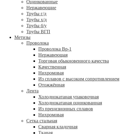
Оцинкованные
Нержавеющие
Трубы г/д
Трубы х/д
Трубы б/у
Трубы ВГП
Метизы
Проволока
Проволока Вр-1
Нержавеющая
Торговая обыкновенного качества
Качественная
Нихромовая
Из сплавов с высоким сопротивлением
Отожжённая
Лента
Холоднокатаная упаковочная
Холоднокатаная оцинкованная
Из прецизионных сплавов
Нихромовая
Сетка стальная
Сварная кладочная
Тканая