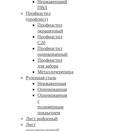
Нержавеющий
ПВЛ
Профнастил
(профлист)
Профнастил
окрашенный
Профнастил
С20
Профнастил
оцинкованный
Профнастил
для забора
Металлочерепица
Рулонная сталь
Нержавеющая
Оцинкованная
Оцинкованная
с
полимерным
покрытием
Лист рифленый
Лист
холоднокатаный