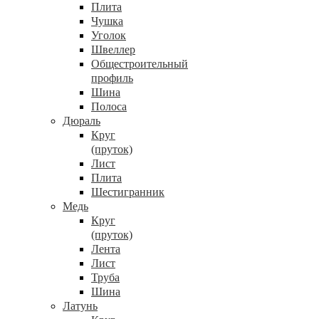
Плита
Чушка
Уголок
Швеллер
Общестроительный
профиль
Шина
Полоса
Дюраль
Круг
(пруток)
Лист
Плита
Шестигранник
Медь
Круг
(пруток)
Лента
Лист
Труба
Шина
Латунь