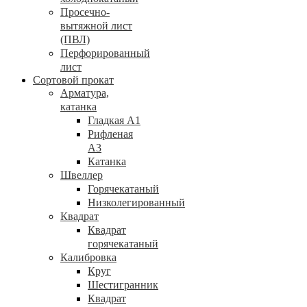
Просечно-
вытяжной лист
(ПВЛ)
Перфорированный
лист
Сортовой прокат
Арматура,
катанка
Гладкая А1
Рифленая
А3
Катанка
Швеллер
Горячекатаный
Низколегированный
Квадрат
Квадрат
горячекатаный
Калибровка
Круг
Шестигранник
Квадрат