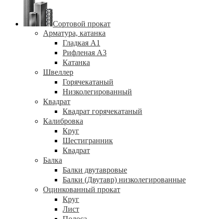
Сортовой прокат
Арматура, катанка
Гладкая А1
Рифленая А3
Катанка
Швеллер
Горячекатаный
Низколегированный
Квадрат
Квадрат горячекатаный
Калибровка
Круг
Шестигранник
Квадрат
Балка
Балки двутавровые
Балки (Двутавр) низколегированные
Оцинкованный прокат
Круг
Лист
Полоса