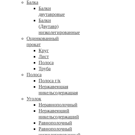
Балка
Балки
двутавровые
Балки
(Двутавр)
низколегированные
Оцинкованный
прокат
Круг
Лист
Полоса
Труба
Полоса
Полоса г/к
Нержавеющая
никельсодержащая
Уголок
Неравнополочный
Нержавеющий
никельсодержащий
Равнополочный
Равнополочный
низколегированный