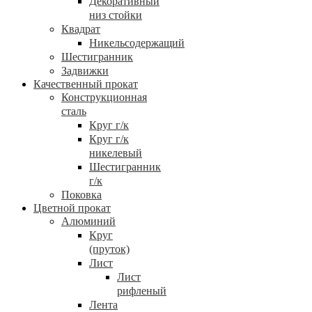
Декоративный
низ стойки
Квадрат
Никельсодержащий
Шестигранник
Задвижки
Качественный прокат
Конструкционная
сталь
Круг г/к
Круг г/к
никелевый
Шестигранник
г/к
Поковка
Цветной прокат
Алюминий
Круг
(пруток)
Лист
Лист
рифленый
Лента