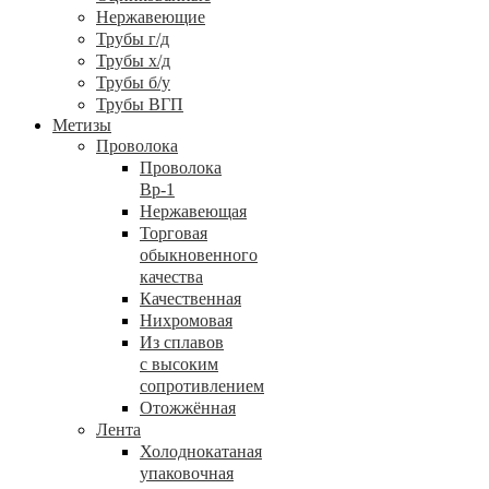
Нержавеющие
Трубы г/д
Трубы х/д
Трубы б/у
Трубы ВГП
Метизы
Проволока
Проволока
Вр-1
Нержавеющая
Торговая
обыкновенного
качества
Качественная
Нихромовая
Из сплавов
с высоким
сопротивлением
Отожжённая
Лента
Холоднокатаная
упаковочная