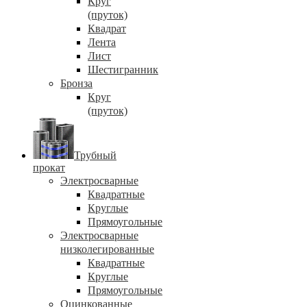
Круг
(пруток)
Квадрат
Лента
Лист
Шестигранник
Бронза
Круг
(пруток)
Трубный
прокат
Электросварные
Квадратные
Круглые
Прямоугольные
Электросварные
низколегированные
Квадратные
Круглые
Прямоугольные
Оцинкованные