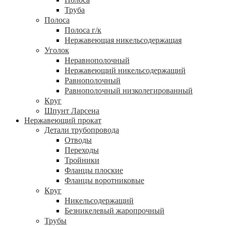
Труба
Полоса
Полоса г/к
Нержавеющая никельсодержащая
Уголок
Неравнополочный
Нержавеющий никельсодержащий
Равнополочный
Равнополочный низколегированный
Круг
Шпунт Ларсена
Нержавеющий прокат
Детали трубопровода
Отводы
Переходы
Тройники
Фланцы плоские
Фланцы воротниковые
Круг
Никельсодержащий
Безникелевый жаропрочный
Трубы