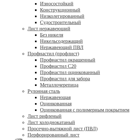
Износостойкий
Конструкционный
Низколегированный
Судостроительный
Лист нержавеющий
Без никеля
Никельсодержащий
Нержавеющий ПВЛ
Профнастил (профлист)
Профнастил окрашенный
Профнастил С20
Профнастил оцинкованный
Профнастил для забора
Металлочерепица
Рулонная сталь
Нержавеющая
Оцинкованная
Оцинкованная с полимерным покрытием
Лист рифленый
Лист холоднокатаный
Просечно-вытяжной лист (ПВЛ)
Перфорированный лист