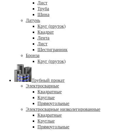
Лист
Труба
Шина
Латунь
Круг (пруток)
Квадрат
Лента
Лист
Шестигранник
Бронза
Круг (пруток)
Трубный прокат
Электросварные
Квадратные
Круглые
Прямоугольные
Электросварные низколегированные
Квадратные
Круглые
Прямоугольные