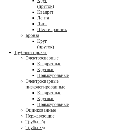
Круг
(пруток)
Квадрат
Лента
Лист
Шестигранник
Бронза
Круг
(пруток)
Трубный прокат
Электросварные
Квадратные
Круглые
Прямоугольные
Электросварные
низколегированные
Квадратные
Круглые
Прямоугольные
Оцинкованные
Нержавеющие
Трубы г/д
Трубы х/д