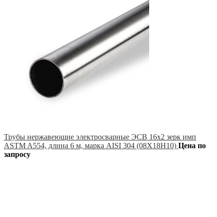
Трубы нержавеющие электросварные ЭСВ 16х2 зерк имп
ASTM A554, длина 6 м, марка AISI 304 (08Х18Н10)
Цена по
запросу