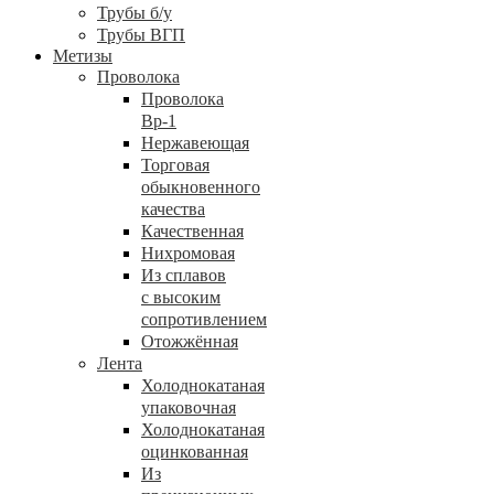
Трубы б/у
Трубы ВГП
Метизы
Проволока
Проволока
Вр-1
Нержавеющая
Торговая
обыкновенного
качества
Качественная
Нихромовая
Из сплавов
с высоким
сопротивлением
Отожжённая
Лента
Холоднокатаная
упаковочная
Холоднокатаная
оцинкованная
Из