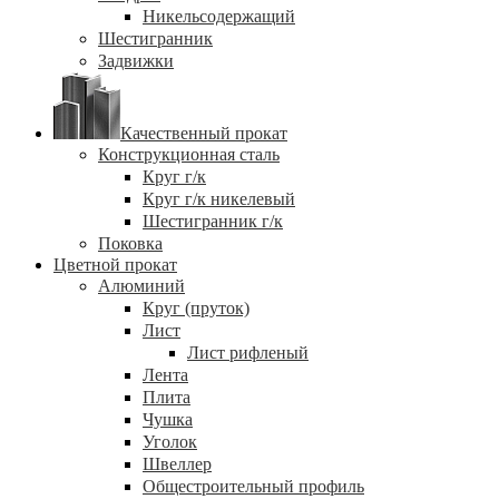
Никельсодержащий
Шестигранник
Задвижки
Качественный прокат
Конструкционная сталь
Круг г/к
Круг г/к никелевый
Шестигранник г/к
Поковка
Цветной прокат
Алюминий
Круг (пруток)
Лист
Лист рифленый
Лента
Плита
Чушка
Уголок
Швеллер
Общестроительный профиль