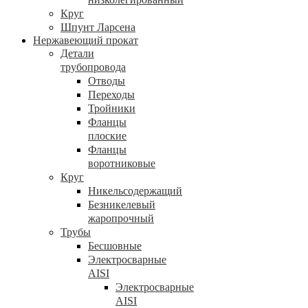
Круг
Шпунт Ларсена
Нержавеющий прокат
Детали
трубопровода
Отводы
Переходы
Тройники
Фланцы
плоские
Фланцы
воротниковые
Круг
Никельсодержащий
Безникелевый
жаропрочный
Трубы
Бесшовные
Электросварные
AISI
Электросварные
AISI