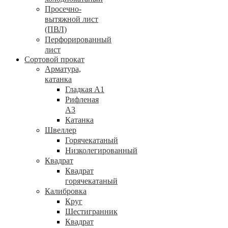
Просечно-
вытяжной лист
(ПВЛ)
Перфорированный
лист
Сортовой прокат
Арматура,
катанка
Гладкая А1
Рифленая
А3
Катанка
Швеллер
Горячекатаный
Низколегированный
Квадрат
Квадрат
горячекатаный
Калибровка
Круг
Шестигранник
Квадрат