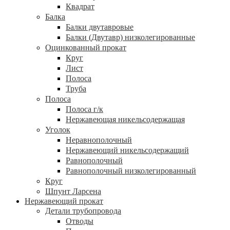
Квадрат
Балка
Балки двутавровые
Балки (Двутавр) низколегированные
Оцинкованный прокат
Круг
Лист
Полоса
Труба
Полоса
Полоса г/к
Нержавеющая никельсодержащая
Уголок
Неравнополочный
Нержавеющий никельсодержащий
Равнополочный
Равнополочный низколегированный
Круг
Шпунт Ларсена
Нержавеющий прокат
Детали трубопровода
Отводы