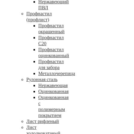
Нержавеющий
ПВЛ
Профнастил
(профлист)
Профнастил
окрашенный
Профнастил
С20
Профнастил
оцинкованный
Профнастил
для забора
Металлочерепица
Рулонная сталь
Нержавеющая
Оцинкованная
Оцинкованная
с
полимерным
покрытием
Лист рифленый
Лист
холоднокатаный