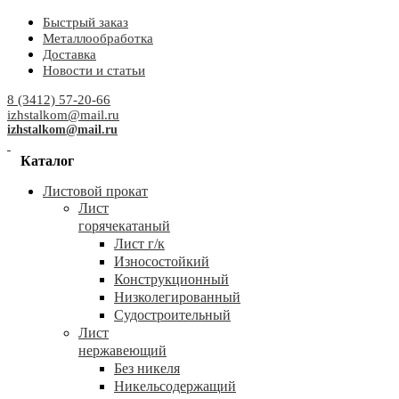
Быстрый заказ
Металлообработка
Доставка
Новости и статьи
8 (3412) 57-20-66
izhstalkom@mail.ru
izhstalkom@mail.ru
Каталог
Листовой прокат
Лист
горячекатаный
Лист г/к
Износостойкий
Конструкционный
Низколегированный
Судостроительный
Лист
нержавеющий
Без никеля
Никельсодержащий