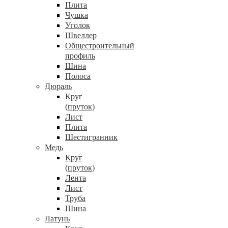
Плита
Чушка
Уголок
Швеллер
Общестроительный
профиль
Шина
Полоса
Дюраль
Круг
(пруток)
Лист
Плита
Шестигранник
Медь
Круг
(пруток)
Лента
Лист
Труба
Шина
Латунь