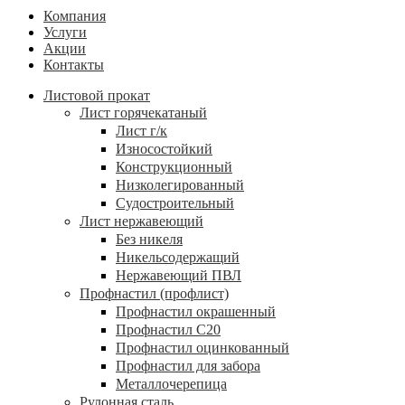
Компания
Услуги
Акции
Контакты
Листовой прокат
Лист горячекатаный
Лист г/к
Износостойкий
Конструкционный
Низколегированный
Судостроительный
Лист нержавеющий
Без никеля
Никельсодержащий
Нержавеющий ПВЛ
Профнастил (профлист)
Профнастил окрашенный
Профнастил С20
Профнастил оцинкованный
Профнастил для забора
Металлочерепица
Рулонная сталь