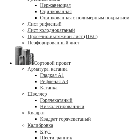
Нержавеющая
Оцинкованная
Оцинкованная с полимерным покрытием
Лист рифленый
Лист холоднокатаный
Просечно-вытяжной лист (ПВЛ)
Перфорированный лист
Сортовой прокат
Арматура, катанка
Гладкая А1
Рифленая А3
Катанка
Швеллер
Горячекатаный
Низколегированный
Квадрат
Квадрат горячекатаный
Калибровка
Круг
Шестигранник