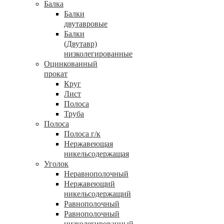
Балка
Балки
двутавровые
Балки
(Двутавр)
низколегированные
Оцинкованный
прокат
Круг
Лист
Полоса
Труба
Полоса
Полоса г/к
Нержавеющая
никельсодержащая
Уголок
Неравнополочный
Нержавеющий
никельсодержащий
Равнополочный
Равнополочный
низколегированный