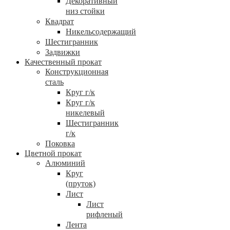
Декоративный
низ стойки
Квадрат
Никельсодержащий
Шестигранник
Задвижки
Качественный прокат
Конструкционная
сталь
Круг г/к
Круг г/к
никелевый
Шестигранник
г/к
Поковка
Цветной прокат
Алюминий
Круг
(пруток)
Лист
Лист
рифленый
Лента