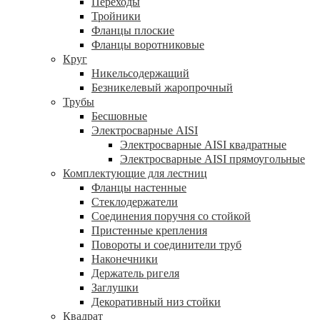
Переходы
Тройники
Фланцы плоские
Фланцы воротниковые
Круг
Никельсодержащий
Безникелевый жаропрочный
Трубы
Бесшовные
Электросварные AISI
Электросварные AISI квадратные
Электросварные AISI прямоугольные
Комплектующие для лестниц
Фланцы настенные
Стеклодержатели
Соединения поручня со стойкой
Пристенные крепления
Повороты и соединители труб
Наконечники
Держатель ригеля
Заглушки
Декоративный низ стойки
Квадрат