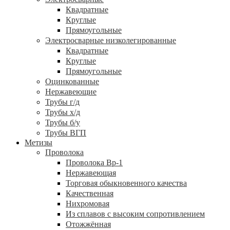
Квадратные
Круглые
Прямоугольные
Электросварные низколегированные
Квадратные
Круглые
Прямоугольные
Оцинкованные
Нержавеющие
Трубы г/д
Трубы х/д
Трубы б/у
Трубы ВГП
Метизы
Проволока
Проволока Вр-1
Нержавеющая
Торговая обыкновенного качества
Качественная
Нихромовая
Из сплавов с высоким сопротивлением
Отожжённая