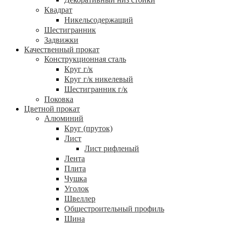
Квадрат
Никельсодержащий
Шестигранник
Задвижки
Качественный прокат
Конструкционная сталь
Круг г/к
Круг г/к никелевый
Шестигранник г/к
Поковка
Цветной прокат
Алюминий
Круг (пруток)
Лист
Лист рифленый
Лента
Плита
Чушка
Уголок
Швеллер
Общестроительный профиль
Шина