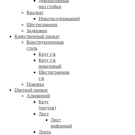
Декоративный
низ стойки
Квадрат
Никельсодержащий
Шестигранник
Задвижки
Качественный прокат
Конструкционная
сталь
Круг г/к
Круг г/к
никелевый
Шестигранник
г/к
Поковка
Цветной прокат
Алюминий
Круг
(пруток)
Лист
Лист
рифленый
Лента