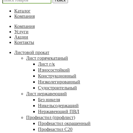
Поиск
Каталог
Компания
Компания
Услуги
Акции
Контакты
Листовой прокат
Лист горячекатаный
Лист г/к
Износостойкий
Конструкционный
Низколегированный
Судостроительный
Лист нержавеющий
Без никеля
Никельсодержащий
Нержавеющий ПВЛ
Профнастил (профлист)
Профнастил окрашенный
Профнастил С20