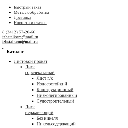
Быстрый заказ
Металлообработка
Доставка
Новости и статьи
8 (3412) 57-20-66
izhstalkom@mail.ru
izhstalkom@mail.ru
Каталог
Листовой прокат
Лист
горячекатаный
Лист г/к
Износостойкий
Конструкционный
Низколегированный
Судостроительный
Лист
нержавеющий
Без никеля
Никельсодержащий