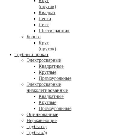
Круг
(пруток)
Квадрат
Лента
Лист
Шестигранник
Бронза
Круг
(пруток)
Трубный прокат
Электросварные
Квадратные
Круглые
Прямоугольные
Электросварные
низколегированные
Квадратные
Круглые
Прямоугольные
Оцинкованные
Нержавеющие
Трубы г/д
Трубы х/д