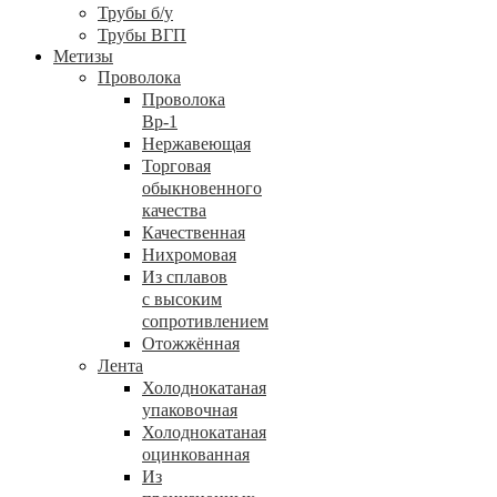
Трубы б/у
Трубы ВГП
Метизы
Проволока
Проволока
Вр-1
Нержавеющая
Торговая
обыкновенного
качества
Качественная
Нихромовая
Из сплавов
с высоким
сопротивлением
Отожжённая
Лента
Холоднокатаная
упаковочная
Холоднокатаная
оцинкованная
Из