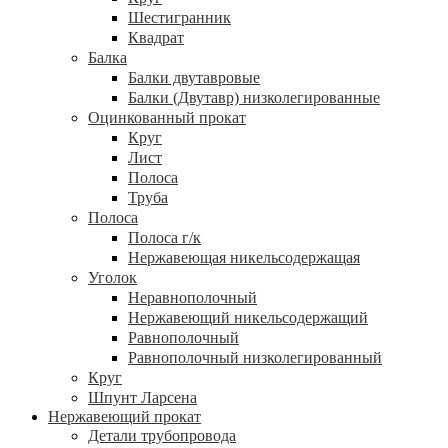
Шестигранник
Квадрат
Балка
Балки двутавровые
Балки (Двутавр) низколегированные
Оцинкованный прокат
Круг
Лист
Полоса
Труба
Полоса
Полоса г/к
Нержавеющая никельсодержащая
Уголок
Неравнополочный
Нержавеющий никельсодержащий
Равнополочный
Равнополочный низколегированный
Круг
Шпунт Ларсена
Нержавеющий прокат
Детали трубопровода