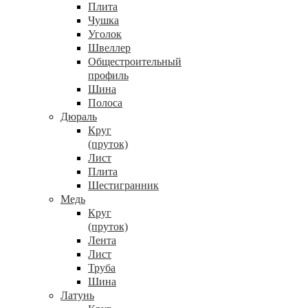
Плита
Чушка
Уголок
Швеллер
Общестроительный
профиль
Шина
Полоса
Дюраль
Круг
(пруток)
Лист
Плита
Шестигранник
Медь
Круг
(пруток)
Лента
Лист
Труба
Шина
Латунь