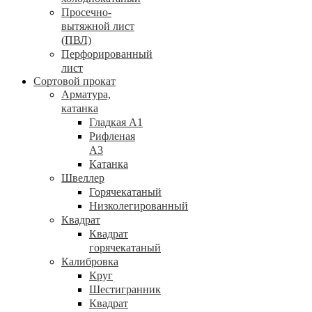
Просечно-
вытяжной лист
(ПВЛ)
Перфорированный
лист
Сортовой прокат
Арматура,
катанка
Гладкая А1
Рифленая
А3
Катанка
Швеллер
Горячекатаный
Низколегированный
Квадрат
Квадрат
горячекатаный
Калибровка
Круг
Шестигранник
Квадрат