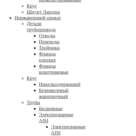
Круг
Шпунт Ларсена
Нержавеющий прокат
Детали
трубопровода
Отводы
Переходы
Тройники
Фланцы
плоские
Фланцы
воротниковые
Круг
Никельсодержащий
Безникелевый
жаропрочный
Трубы
Бесшовные
Электросварные
AISI
Электросварные
AISI