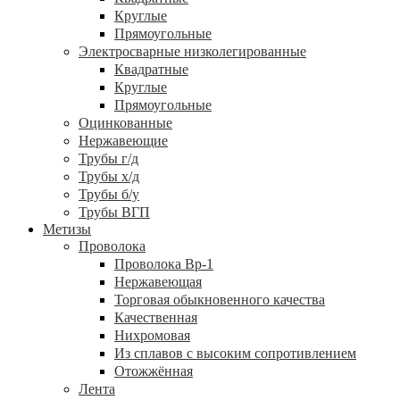
Круглые
Прямоугольные
Электросварные низколегированные
Квадратные
Круглые
Прямоугольные
Оцинкованные
Нержавеющие
Трубы г/д
Трубы х/д
Трубы б/у
Трубы ВГП
Метизы
Проволока
Проволока Вр-1
Нержавеющая
Торговая обыкновенного качества
Качественная
Нихромовая
Из сплавов с высоким сопротивлением
Отожжённая
Лента