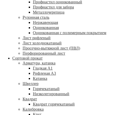
Профнастил оцинкованный
Профнастил для забора
Металлочерепица
Рулонная сталь
Нержавеющая
Оцинкованная
Оцинкованная с полимерным покрытием
Лист рифленый
Лист холоднокатаный
Просечно-вытяжной лист (ПВЛ)
Перфорированный лист
Сортовой прокат
Арматура, катанка
Гладкая А1
Рифленая А3
Катанка
Швеллер
Горячекатаный
Низколегированный
Квадрат
Квадрат горячекатаный
Калибровка
Круг