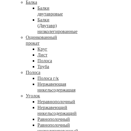
Балка
Балки
двутавровые
Балки
(Двутавр)
низколегированные
Оцинкованный
прокат
Круг
Лист
Полоса
Труба
Полоса
Полоса г/к
Нержавеющая
никельсодержащая
Уголок
Неравнополочный
Нержавеющий
никельсодержащий
Равнополочный
Равнополочный
низколегированный