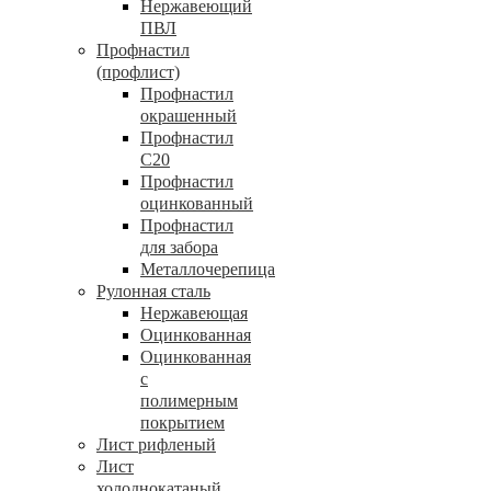
Нержавеющий
ПВЛ
Профнастил
(профлист)
Профнастил
окрашенный
Профнастил
С20
Профнастил
оцинкованный
Профнастил
для забора
Металлочерепица
Рулонная сталь
Нержавеющая
Оцинкованная
Оцинкованная
с
полимерным
покрытием
Лист рифленый
Лист
холоднокатаный