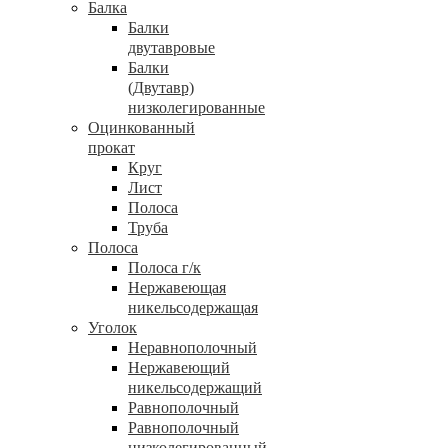
Балка
Балки
двутавровые
Балки
(Двутавр)
низколегированные
Оцинкованный
прокат
Круг
Лист
Полоса
Труба
Полоса
Полоса г/к
Нержавеющая
никельсодержащая
Уголок
Неравнополочный
Нержавеющий
никельсодержащий
Равнополочный
Равнополочный
низколегированный