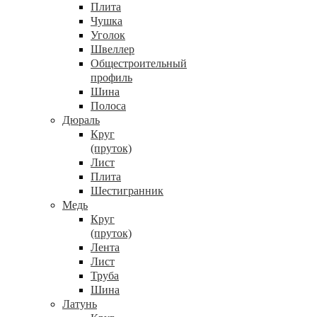
Плита
Чушка
Уголок
Швеллер
Общестроительный
профиль
Шина
Полоса
Дюраль
Круг
(пруток)
Лист
Плита
Шестигранник
Медь
Круг
(пруток)
Лента
Лист
Труба
Шина
Латунь