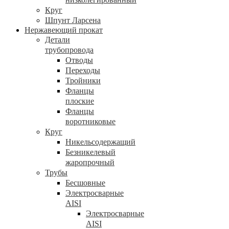
Круг
Шпунт Ларсена
Нержавеющий прокат
Детали
трубопровода
Отводы
Переходы
Тройники
Фланцы
плоские
Фланцы
воротниковые
Круг
Никельсодержащий
Безникелевый
жаропрочный
Трубы
Бесшовные
Электросварные
AISI
Электросварные
AISI