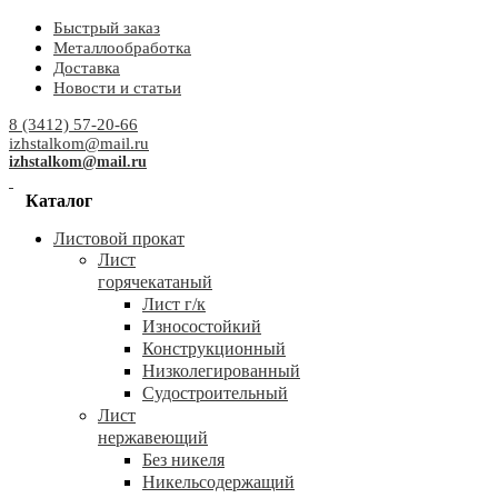
Быстрый заказ
Металлообработка
Доставка
Новости и статьи
8 (3412) 57-20-66
izhstalkom@mail.ru
izhstalkom@mail.ru
Каталог
Листовой прокат
Лист
горячекатаный
Лист г/к
Износостойкий
Конструкционный
Низколегированный
Судостроительный
Лист
нержавеющий
Без никеля
Никельсодержащий