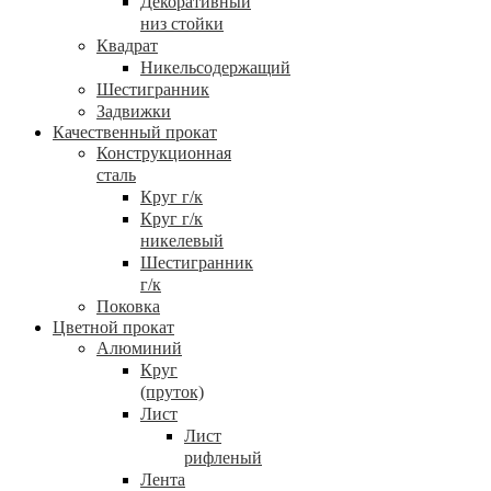
Декоративный
низ стойки
Квадрат
Никельсодержащий
Шестигранник
Задвижки
Качественный прокат
Конструкционная
сталь
Круг г/к
Круг г/к
никелевый
Шестигранник
г/к
Поковка
Цветной прокат
Алюминий
Круг
(пруток)
Лист
Лист
рифленый
Лента