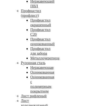
Нержавеющий
ПВЛ
Профнастил
(профлист)
Профнастил
окрашенный
Профнастил
С20
Профнастил
оцинкованный
Профнастил
для забора
Металлочерепица
Рулонная сталь
Нержавеющая
Оцинкованная
Оцинкованная
с
полимерным
покрытием
Лист рифленый
Лист
холоднокатаный