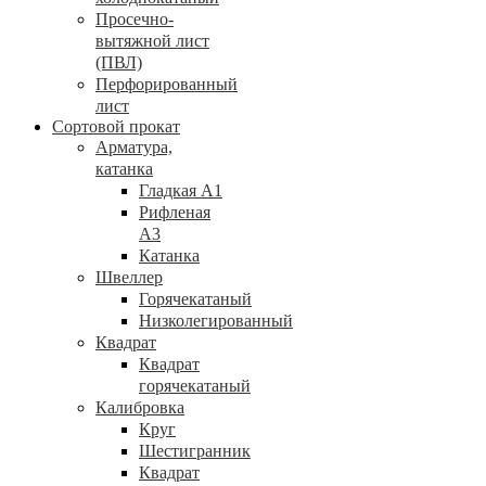
Просечно-
вытяжной лист
(ПВЛ)
Перфорированный
лист
Сортовой прокат
Арматура,
катанка
Гладкая А1
Рифленая
А3
Катанка
Швеллер
Горячекатаный
Низколегированный
Квадрат
Квадрат
горячекатаный
Калибровка
Круг
Шестигранник
Квадрат