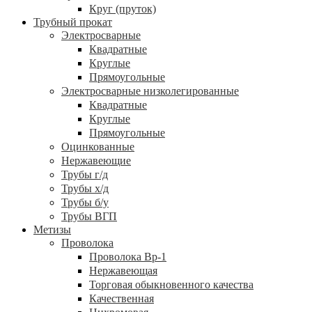
Круг (пруток)
Трубный прокат
Электросварные
Квадратные
Круглые
Прямоугольные
Электросварные низколегированные
Квадратные
Круглые
Прямоугольные
Оцинкованные
Нержавеющие
Трубы г/д
Трубы х/д
Трубы б/у
Трубы ВГП
Метизы
Проволока
Проволока Вр-1
Нержавеющая
Торговая обыкновенного качества
Качественная