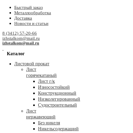
Быстрый заказ
Металлообработка
Доставка
Новости и статьи
8 (3412) 57-20-66
izhstalkom@mail.ru
izhstalkom@mail.ru
Каталог
Листовой прокат
Лист
горячекатаный
Лист г/к
Износостойкий
Конструкционный
Низколегированный
Судостроительный
Лист
нержавеющий
Без никеля
Никельсодержащий