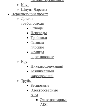
Круг
Шпунт Ларсена
Нержавеющий прокат
Детали
трубопровода
Отводы
Переходы
Тройники
Фланцы
плоские
Фланцы
воротниковые
Круг
Никельсодержащий
Безникелевый
жаропрочный
Трубы
Бесшовные
Электросварные
AISI
Электросварные
AISI