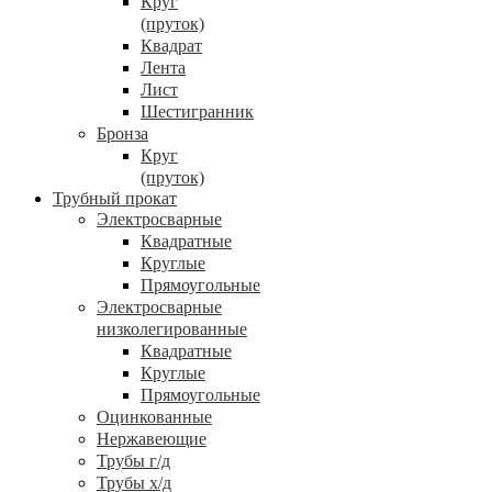
Круг
(пруток)
Квадрат
Лента
Лист
Шестигранник
Бронза
Круг
(пруток)
Трубный прокат
Электросварные
Квадратные
Круглые
Прямоугольные
Электросварные
низколегированные
Квадратные
Круглые
Прямоугольные
Оцинкованные
Нержавеющие
Трубы г/д
Трубы х/д