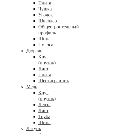
Плита
Чушка
Уголок
Швеллер
Общестроительный
профиль
Шина
Полоса
Дюраль
Круг
(пруток)
Лист
Плита
Шестигранник
Медь
Круг
(пруток)
Лента
Лист
Труба
Шина
Латунь