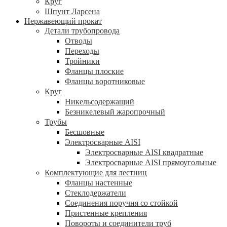
Круг
Шпунт Ларсена
Нержавеющий прокат
Детали трубопровода
Отводы
Переходы
Тройники
Фланцы плоские
Фланцы воротниковые
Круг
Никельсодержащий
Безникелевый жаропрочный
Трубы
Бесшовные
Электросварные AISI
Электросварные AISI квадратные
Электросварные AISI прямоугольные
Комплектующие для лестниц
Фланцы настенные
Стеклодержатели
Соединения поручня со стойкой
Пристенные крепления
Повороты и соединители труб