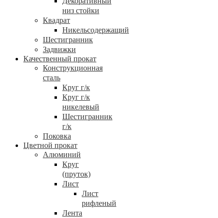
Декоративный
низ стойки
Квадрат
Никельсодержащий
Шестигранник
Задвижки
Качественный прокат
Конструкционная
сталь
Круг г/к
Круг г/к
никелевый
Шестигранник
г/к
Поковка
Цветной прокат
Алюминий
Круг
(пруток)
Лист
Лист
рифленый
Лента