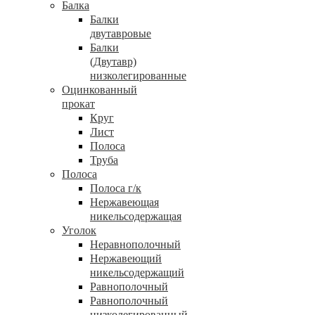
Балка
Балки
двутавровые
Балки
(Двутавр)
низколегированные
Оцинкованный
прокат
Круг
Лист
Полоса
Труба
Полоса
Полоса г/к
Нержавеющая
никельсодержащая
Уголок
Неравнополочный
Нержавеющий
никельсодержащий
Равнополочный
Равнополочный
низколегированный