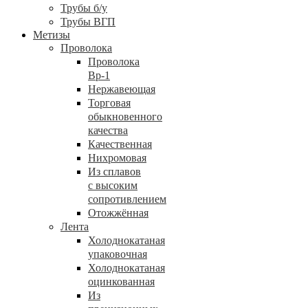
Трубы б/у
Трубы ВГП
Метизы
Проволока
Проволока
Вр-1
Нержавеющая
Торговая
обыкновенного
качества
Качественная
Нихромовая
Из сплавов
с высоким
сопротивлением
Отожжённая
Лента
Холоднокатаная
упаковочная
Холоднокатаная
оцинкованная
Из