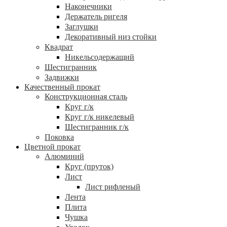
Наконечники
Держатель ригеля
Заглушки
Декоративный низ стойки
Квадрат
Никельсодержащий
Шестигранник
Задвижки
Качественный прокат
Конструкционная сталь
Круг г/к
Круг г/к никелевый
Шестигранник г/к
Поковка
Цветной прокат
Алюминий
Круг (пруток)
Лист
Лист рифленый
Лента
Плита
Чушка