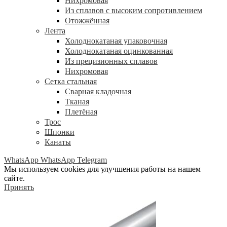
Нихромовая
Из сплавов с высоким сопротивлением
Отожжённая
Лента
Холоднокатаная упаковочная
Холоднокатаная оцинкованная
Из прецизионных сплавов
Нихромовая
Сетка стальная
Сварная кладочная
Тканая
Плетёная
Трос
Шпонки
Канаты
WhatsApp
WhatsApp
Telegram
Мы используем cookies для улучшения работы на нашем
сайте.
Принять