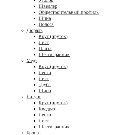
Уголок
Швеллер
Общестроительный профиль
Шина
Полоса
Дюраль
Круг (пруток)
Лист
Плита
Шестигранник
Медь
Круг (пруток)
Лента
Лист
Труба
Шина
Латунь
Круг (пруток)
Квадрат
Лента
Лист
Шестигранник
Бронза