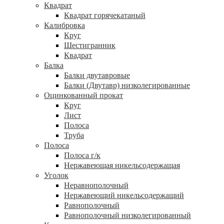
Квадрат
Квадрат горячекатаный
Калибровка
Круг
Шестигранник
Квадрат
Балка
Балки двутавровые
Балки (Двутавр) низколегированные
Оцинкованный прокат
Круг
Лист
Полоса
Труба
Полоса
Полоса г/к
Нержавеющая никельсодержащая
Уголок
Неравнополочный
Нержавеющий никельсодержащий
Равнополочный
Равнополочный низколегированный