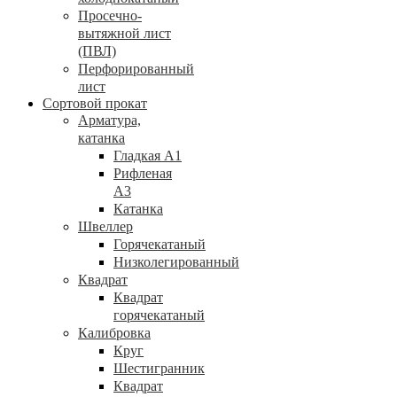
Просечно-
вытяжной лист
(ПВЛ)
Перфорированный
лист
Сортовой прокат
Арматура,
катанка
Гладкая А1
Рифленая
А3
Катанка
Швеллер
Горячекатаный
Низколегированный
Квадрат
Квадрат
горячекатаный
Калибровка
Круг
Шестигранник
Квадрат