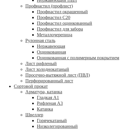
Нержавеющий ПВЛ
Профнастил (профлист)
Профнастил окрашенный
Профнастил С20
Профнастил оцинкованный
Профнастил для забора
Металлочерепица
Рулонная сталь
Нержавеющая
Оцинкованная
Оцинкованная с полимерным покрытием
Лист рифленый
Лист холоднокатаный
Просечно-вытяжной лист (ПВЛ)
Перфорированный лист
Сортовой прокат
Арматура, катанка
Гладкая А1
Рифленая А3
Катанка
Швеллер
Горячекатаный
Низколегированный