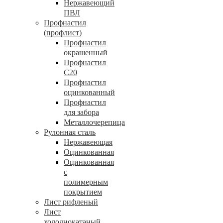
Нержавеющий
ПВЛ
Профнастил
(профлист)
Профнастил
окрашенный
Профнастил
С20
Профнастил
оцинкованный
Профнастил
для забора
Металлочерепица
Рулонная сталь
Нержавеющая
Оцинкованная
Оцинкованная
с
полимерным
покрытием
Лист рифленый
Лист
холоднокатаный