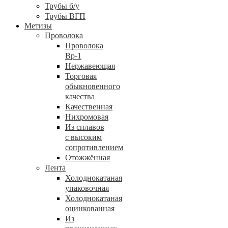
Трубы б/у
Трубы ВГП
Метизы
Проволока
Проволока
Вр-1
Нержавеющая
Торговая
обыкновенного
качества
Качественная
Нихромовая
Из сплавов
с высоким
сопротивлением
Отожжённая
Лента
Холоднокатаная
упаковочная
Холоднокатаная
оцинкованная
Из