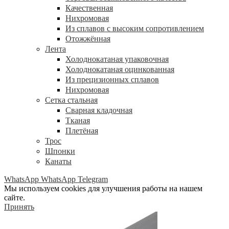
Качественная
Нихромовая
Из сплавов с высоким сопротивлением
Отожжённая
Лента
Холоднокатаная упаковочная
Холоднокатаная оцинкованная
Из прецизионных сплавов
Нихромовая
Сетка стальная
Сварная кладочная
Тканая
Плетёная
Трос
Шпонки
Канаты
WhatsApp
WhatsApp
Telegram
Мы используем cookies для улучшения работы на нашем
сайте.
Принять