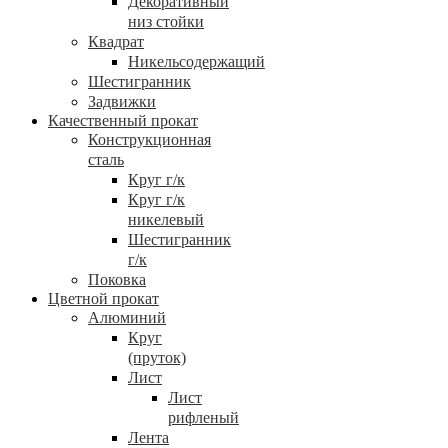
Декоративный
низ стойки
Квадрат
Никельсодержащий
Шестигранник
Задвижки
Качественный прокат
Конструкционная
сталь
Круг г/к
Круг г/к
никелевый
Шестигранник
г/к
Поковка
Цветной прокат
Алюминий
Круг
(пруток)
Лист
Лист
рифленый
Лента