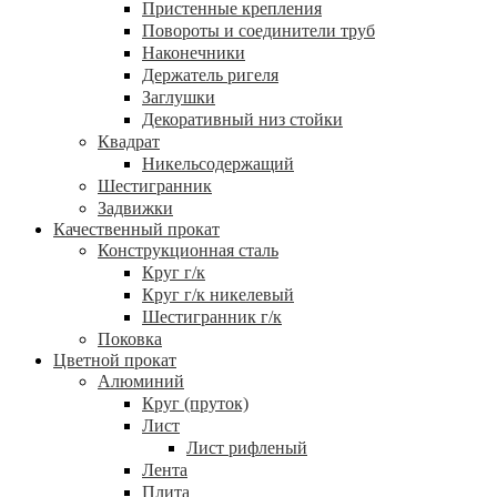
Пристенные крепления
Повороты и соединители труб
Наконечники
Держатель ригеля
Заглушки
Декоративный низ стойки
Квадрат
Никельсодержащий
Шестигранник
Задвижки
Качественный прокат
Конструкционная сталь
Круг г/к
Круг г/к никелевый
Шестигранник г/к
Поковка
Цветной прокат
Алюминий
Круг (пруток)
Лист
Лист рифленый
Лента
Плита