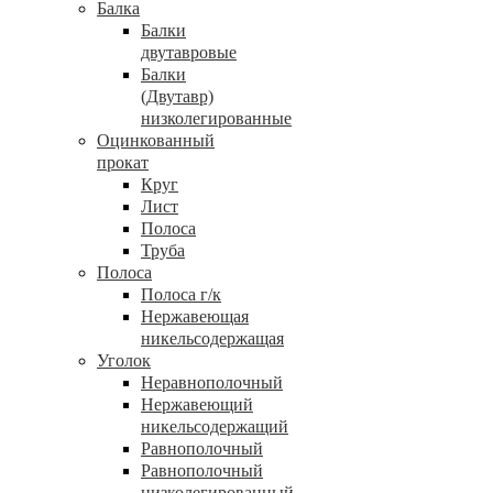
Балка
Балки
двутавровые
Балки
(Двутавр)
низколегированные
Оцинкованный
прокат
Круг
Лист
Полоса
Труба
Полоса
Полоса г/к
Нержавеющая
никельсодержащая
Уголок
Неравнополочный
Нержавеющий
никельсодержащий
Равнополочный
Равнополочный
низколегированный