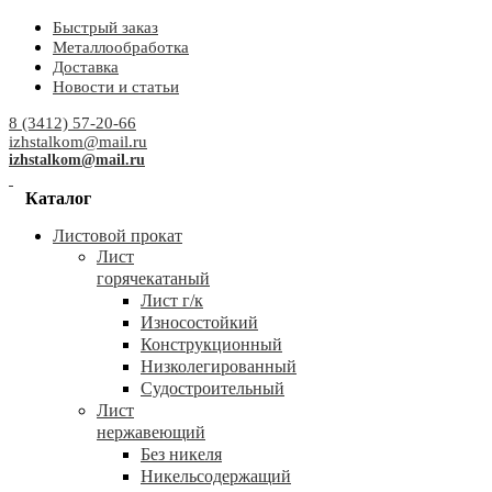
Быстрый заказ
Металлообработка
Доставка
Новости и статьи
8 (3412) 57-20-66
izhstalkom@mail.ru
izhstalkom@mail.ru
Каталог
Листовой прокат
Лист
горячекатаный
Лист г/к
Износостойкий
Конструкционный
Низколегированный
Судостроительный
Лист
нержавеющий
Без никеля
Никельсодержащий