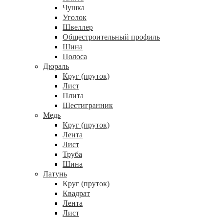
Чушка
Уголок
Швеллер
Общестроительный профиль
Шина
Полоса
Дюраль
Круг (пруток)
Лист
Плита
Шестигранник
Медь
Круг (пруток)
Лента
Лист
Труба
Шина
Латунь
Круг (пруток)
Квадрат
Лента
Лист