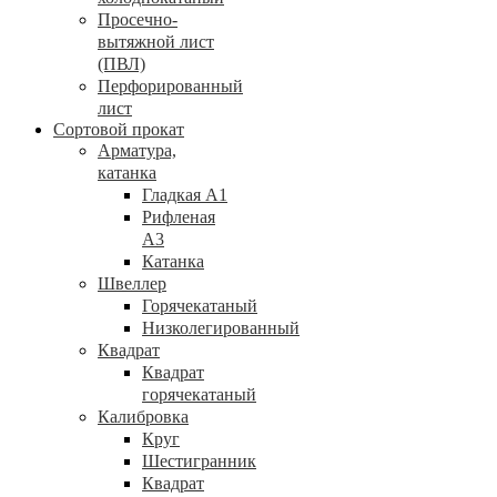
Просечно-
вытяжной лист
(ПВЛ)
Перфорированный
лист
Сортовой прокат
Арматура,
катанка
Гладкая А1
Рифленая
А3
Катанка
Швеллер
Горячекатаный
Низколегированный
Квадрат
Квадрат
горячекатаный
Калибровка
Круг
Шестигранник
Квадрат