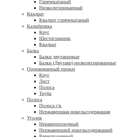
Горячекатаный
Низколегированный
Квадрат
Квадрат горячекатаный
Калибровка
Круг
Шестигранник
Квадрат
Балка
Балки двутавровые
Балки (Двутавр) низколегированные
Оцинкованный прокат
Круг
Лист
Полоса
Труба
Полоса
Полоса г/к
Нержавеющая никельсодержащая
Уголок
Неравнополочный
Нержавеющий никельсодержащий
Равнополочный