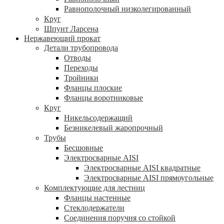
Равнополочный низколегированный
Круг
Шпунт Ларсена
Нержавеющий прокат
Детали трубопровода
Отводы
Переходы
Тройники
Фланцы плоские
Фланцы воротниковые
Круг
Никельсодержащий
Безникелевый жаропрочный
Трубы
Бесшовные
Электросварные AISI
Электросварные AISI квадратные
Электросварные AISI прямоугольные
Комплектующие для лестниц
Фланцы настенные
Стеклодержатели
Соединения поручня со стойкой