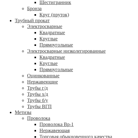
Шестигранник
Бронза
Круг (пруток)
Трубный прокат
Электросварные
Квадратные
Круглые
Прямоугольные
Электросварные низколегированные
Квадратные
Круглые
Прямоугольные
Оцинкованные
Нержавеющие
Трубы г/д
Трубы х/д
Трубы б/у
Трубы ВГП
Метизы
Проволока
Проволока Вр-1
Нержавеющая
Торговая обыкновенного качества