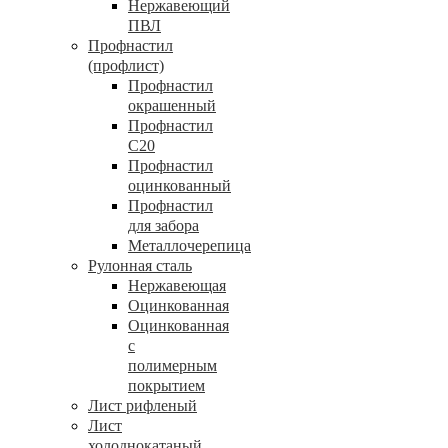
Нержавеющий
ПВЛ
Профнастил
(профлист)
Профнастил
окрашенный
Профнастил
С20
Профнастил
оцинкованный
Профнастил
для забора
Металлочерепица
Рулонная сталь
Нержавеющая
Оцинкованная
Оцинкованная
с
полимерным
покрытием
Лист рифленый
Лист
холоднокатаный