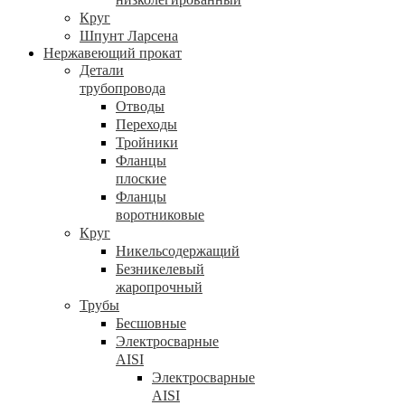
Круг
Шпунт Ларсена
Нержавеющий прокат
Детали
трубопровода
Отводы
Переходы
Тройники
Фланцы
плоские
Фланцы
воротниковые
Круг
Никельсодержащий
Безникелевый
жаропрочный
Трубы
Бесшовные
Электросварные
AISI
Электросварные
AISI