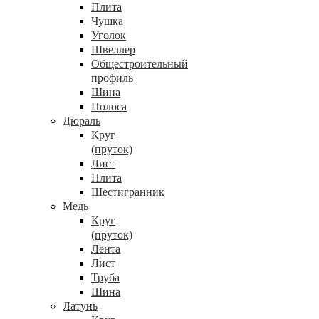
Плита
Чушка
Уголок
Швеллер
Общестроительный
профиль
Шина
Полоса
Дюраль
Круг
(пруток)
Лист
Плита
Шестигранник
Медь
Круг
(пруток)
Лента
Лист
Труба
Шина
Латунь