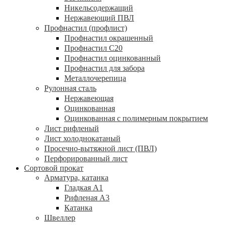
Никельсодержащий
Нержавеющий ПВЛ
Профнастил (профлист)
Профнастил окрашенный
Профнастил С20
Профнастил оцинкованный
Профнастил для забора
Металлочерепица
Рулонная сталь
Нержавеющая
Оцинкованная
Оцинкованная с полимерным покрытием
Лист рифленый
Лист холоднокатаный
Просечно-вытяжной лист (ПВЛ)
Перфорированный лист
Сортовой прокат
Арматура, катанка
Гладкая А1
Рифленая А3
Катанка
Швеллер