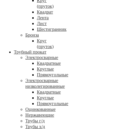
Круг
(пруток)
Квадрат
Лента
Лист
Шестигранник
Бронза
Круг
(пруток)
Трубный прокат
Электросварные
Квадратные
Круглые
Прямоугольные
Электросварные
низколегированные
Квадратные
Круглые
Прямоугольные
Оцинкованные
Нержавеющие
Трубы г/д
Трубы х/д