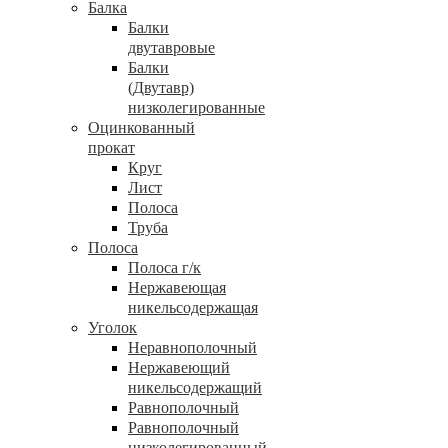
Балка
Балки
двутавровые
Балки
(Двутавр)
низколегированные
Оцинкованный
прокат
Круг
Лист
Полоса
Труба
Полоса
Полоса г/к
Нержавеющая
никельсодержащая
Уголок
Неравнополочный
Нержавеющий
никельсодержащий
Равнополочный
Равнополочный
низколегированный