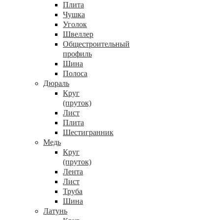
Плита
Чушка
Уголок
Швеллер
Общестроительный
профиль
Шина
Полоса
Дюраль
Круг
(пруток)
Лист
Плита
Шестигранник
Медь
Круг
(пруток)
Лента
Лист
Труба
Шина
Латунь