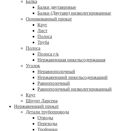
Балка
Балки двутавровые
Балки (Двутавр) низколегированные
Оцинкованный прокат
Круг
Лист
Полоса
Труба
Полоса
Полоса г/к
Нержавеющая никельсодержащая
Уголок
Неравнополочный
Нержавеющий никельсодержащий
Равнополочный
Равнополочный низколегированный
Круг
Шпунт Ларсена
Нержавеющий прокат
Детали трубопровода
Отводы
Переходы
Тройники