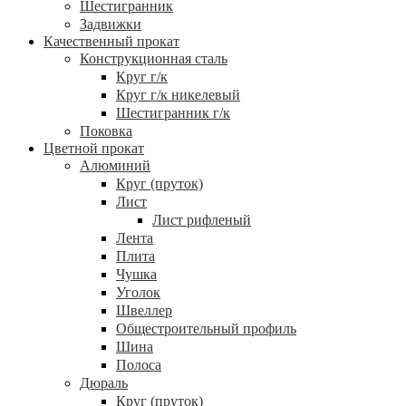
Шестигранник
Задвижки
Качественный прокат
Конструкционная сталь
Круг г/к
Круг г/к никелевый
Шестигранник г/к
Поковка
Цветной прокат
Алюминий
Круг (пруток)
Лист
Лист рифленый
Лента
Плита
Чушка
Уголок
Швеллер
Общестроительный профиль
Шина
Полоса
Дюраль
Круг (пруток)