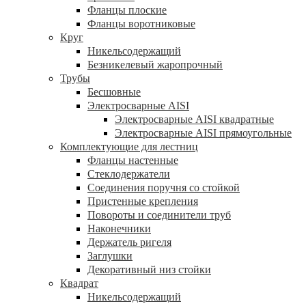
Фланцы плоские
Фланцы воротниковые
Круг
Никельсодержащий
Безникелевый жаропрочный
Трубы
Бесшовные
Электросварные AISI
Электросварные AISI квадратные
Электросварные AISI прямоугольные
Комплектующие для лестниц
Фланцы настенные
Стеклодержатели
Соединения поручня со стойкой
Пристенные крепления
Повороты и соединители труб
Наконечники
Держатель ригеля
Заглушки
Декоративный низ стойки
Квадрат
Никельсодержащий