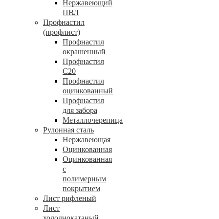
Нержавеющий
ПВЛ
Профнастил
(профлист)
Профнастил
окрашенный
Профнастил
С20
Профнастил
оцинкованный
Профнастил
для забора
Металлочерепица
Рулонная сталь
Нержавеющая
Оцинкованная
Оцинкованная
с
полимерным
покрытием
Лист рифленый
Лист
холоднокатаный