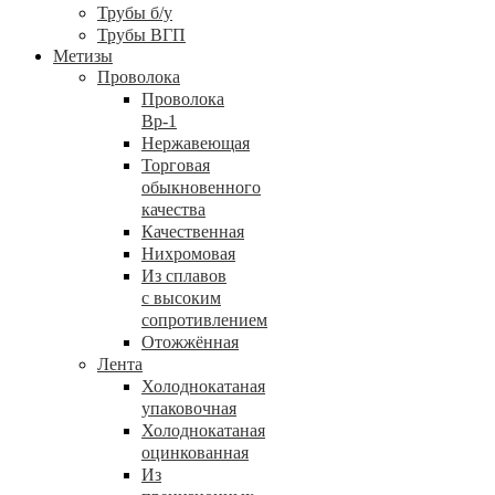
Трубы б/у
Трубы ВГП
Метизы
Проволока
Проволока
Вр-1
Нержавеющая
Торговая
обыкновенного
качества
Качественная
Нихромовая
Из сплавов
с высоким
сопротивлением
Отожжённая
Лента
Холоднокатаная
упаковочная
Холоднокатаная
оцинкованная
Из