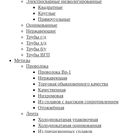
Электросварные низколегированные
Квадратные
Круглые
Прямоугольные
Оцинкованные
Нержавеющие
Трубы г/д
Трубы х/д
Трубы б/у
Трубы ВГП
Метизы
Проволока
Проволока Вр-1
Нержавеющая
Торговая обыкновенного качества
Качественная
Нихромовая
Из сплавов с высоким сопротивлением
Отожжённая
Лента
Холоднокатаная упаковочная
Холоднокатаная оцинкованная
Из прецизионных сплавов