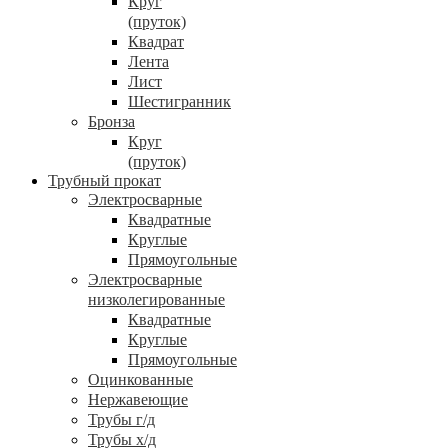
Круг
(пруток)
Квадрат
Лента
Лист
Шестигранник
Бронза
Круг
(пруток)
Трубный прокат
Электросварные
Квадратные
Круглые
Прямоугольные
Электросварные
низколегированные
Квадратные
Круглые
Прямоугольные
Оцинкованные
Нержавеющие
Трубы г/д
Трубы х/д