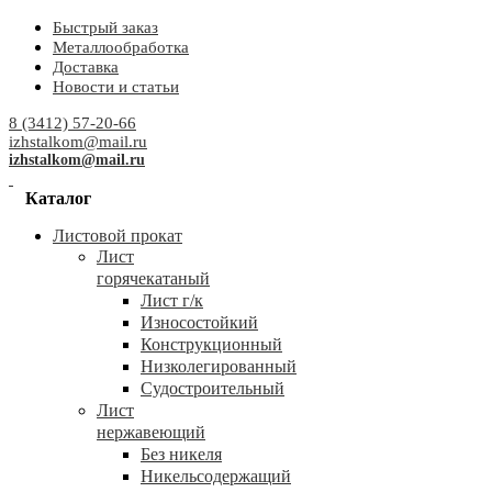
Быстрый заказ
Металлообработка
Доставка
Новости и статьи
8 (3412) 57-20-66
izhstalkom@mail.ru
izhstalkom@mail.ru
Каталог
Листовой прокат
Лист
горячекатаный
Лист г/к
Износостойкий
Конструкционный
Низколегированный
Судостроительный
Лист
нержавеющий
Без никеля
Никельсодержащий