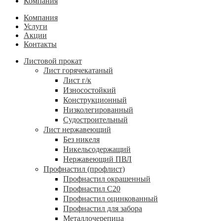
Компания
Компания
Услуги
Акции
Контакты
Листовой прокат
Лист горячекатаный
Лист г/к
Износостойкий
Конструкционный
Низколегированный
Судостроительный
Лист нержавеющий
Без никеля
Никельсодержащий
Нержавеющий ПВЛ
Профнастил (профлист)
Профнастил окрашенный
Профнастил С20
Профнастил оцинкованный
Профнастил для забора
Металлочерепица