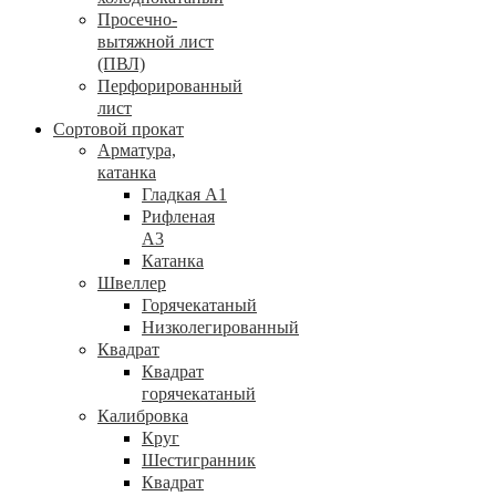
Просечно-
вытяжной лист
(ПВЛ)
Перфорированный
лист
Сортовой прокат
Арматура,
катанка
Гладкая А1
Рифленая
А3
Катанка
Швеллер
Горячекатаный
Низколегированный
Квадрат
Квадрат
горячекатаный
Калибровка
Круг
Шестигранник
Квадрат