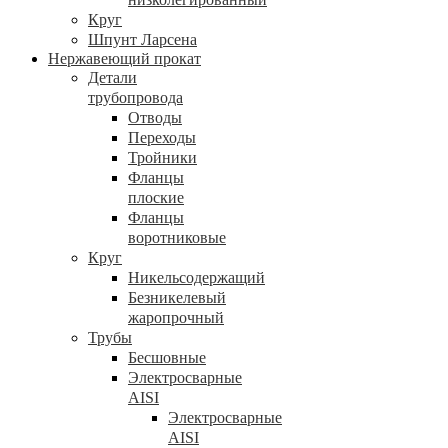
Круг
Шпунт Ларсена
Нержавеющий прокат
Детали
трубопровода
Отводы
Переходы
Тройники
Фланцы
плоские
Фланцы
воротниковые
Круг
Никельсодержащий
Безникелевый
жаропрочный
Трубы
Бесшовные
Электросварные
AISI
Электросварные
AISI