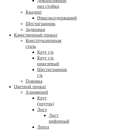
Декоративный
низ стойки
Квадрат
Никельсодержащий
Шестигранник
Задвижки
Качественный прокат
Конструкционная
сталь
Круг г/к
Круг г/к
никелевый
Шестигранник
г/к
Поковка
Цветной прокат
Алюминий
Круг
(пруток)
Лист
Лист
рифленый
Лента