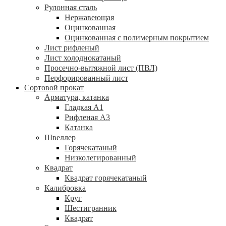
Рулонная сталь
Нержавеющая
Оцинкованная
Оцинкованная с полимерным покрытием
Лист рифленый
Лист холоднокатаный
Просечно-вытяжной лист (ПВЛ)
Перфорированный лист
Сортовой прокат
Арматура, катанка
Гладкая А1
Рифленая А3
Катанка
Швеллер
Горячекатаный
Низколегированный
Квадрат
Квадрат горячекатаный
Калибровка
Круг
Шестигранник
Квадрат