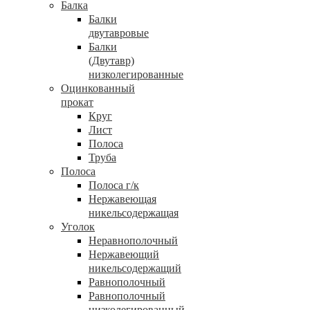
Балка
Балки
двутавровые
Балки
(Двутавр)
низколегированные
Оцинкованный
прокат
Круг
Лист
Полоса
Труба
Полоса
Полоса г/к
Нержавеющая
никельсодержащая
Уголок
Неравнополочный
Нержавеющий
никельсодержащий
Равнополочный
Равнополочный
низколегированный