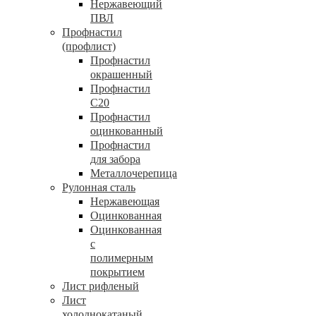
Нержавеющий
ПВЛ
Профнастил
(профлист)
Профнастил
окрашенный
Профнастил
С20
Профнастил
оцинкованный
Профнастил
для забора
Металлочерепица
Рулонная сталь
Нержавеющая
Оцинкованная
Оцинкованная
с
полимерным
покрытием
Лист рифленый
Лист
холоднокатаный