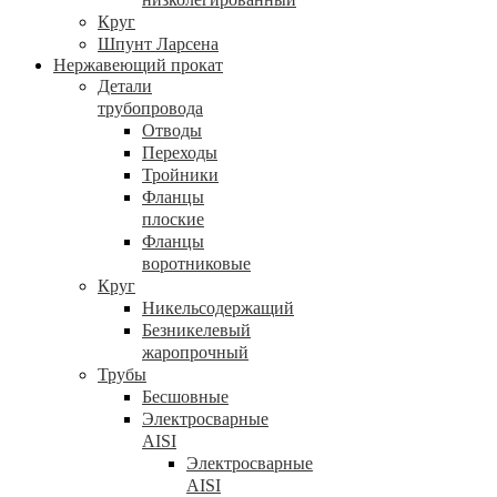
Круг
Шпунт Ларсена
Нержавеющий прокат
Детали
трубопровода
Отводы
Переходы
Тройники
Фланцы
плоские
Фланцы
воротниковые
Круг
Никельсодержащий
Безникелевый
жаропрочный
Трубы
Бесшовные
Электросварные
AISI
Электросварные
AISI