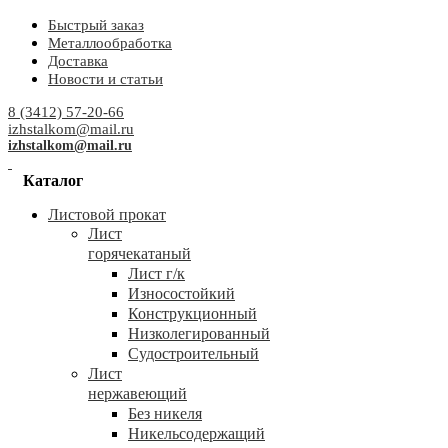
Быстрый заказ
Металлообработка
Доставка
Новости и статьи
8 (3412) 57-20-66
izhstalkom@mail.ru
izhstalkom@mail.ru
Каталог
Листовой прокат
Лист
горячекатаный
Лист г/к
Износостойкий
Конструкционный
Низколегированный
Судостроительный
Лист
нержавеющий
Без никеля
Никельсодержащий