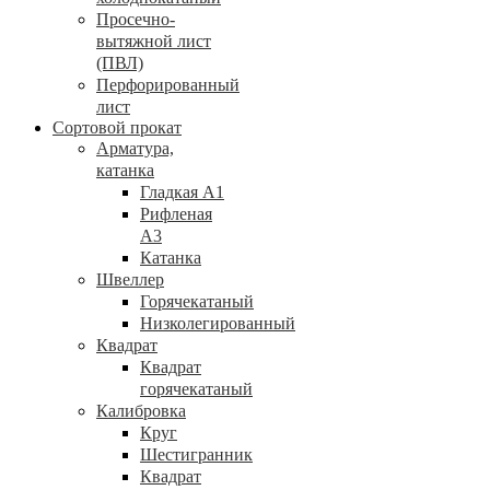
Просечно-
вытяжной лист
(ПВЛ)
Перфорированный
лист
Сортовой прокат
Арматура,
катанка
Гладкая А1
Рифленая
А3
Катанка
Швеллер
Горячекатаный
Низколегированный
Квадрат
Квадрат
горячекатаный
Калибровка
Круг
Шестигранник
Квадрат