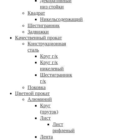
Декоративный
низ стойки
Квадрат
Никельсодержащий
Шестигранник
Задвижки
Качественный прокат
Конструкционная
сталь
Круг г/к
Круг г/к
никелевый
Шестигранник
г/к
Поковка
Цветной прокат
Алюминий
Круг
(пруток)
Лист
Лист
рифленый
Лента