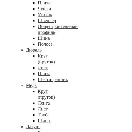
Плита
Чушка
Уголок
Швеллер
Общестроительный
профиль
Шина
Полоса
Дюраль
Круг
(пруток)
Лист
Плита
Шестигранник
Медь
Круг
(пруток)
Лента
Лист
Труба
Шина
Латунь