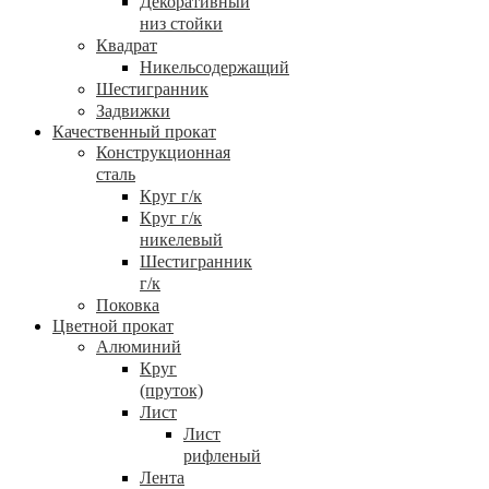
Декоративный
низ стойки
Квадрат
Никельсодержащий
Шестигранник
Задвижки
Качественный прокат
Конструкционная
сталь
Круг г/к
Круг г/к
никелевый
Шестигранник
г/к
Поковка
Цветной прокат
Алюминий
Круг
(пруток)
Лист
Лист
рифленый
Лента