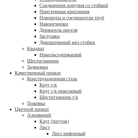
Соединения поручня со стойкой
Пристенные крепления
Повороты и соединители труб
Наконечники
Держатель ригеля
Заглушки
Декоративный низ стойки
Квадрат
Никельсодержащий
Шестигранник
Задвижки
Качественный прокат
Конструкционная сталь
Круг г/к
Круг г/к никелевый
Шестигранник г/к
Поковка
Цветной прокат
Алюминий
Круг (пруток)
Лист
Лист рифленый