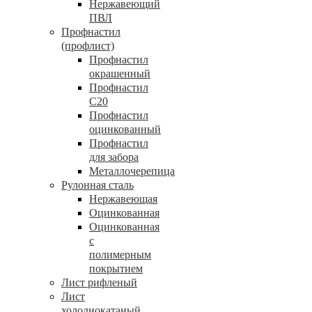
Нержавеющий
ПВЛ
Профнастил
(профлист)
Профнастил
окрашенный
Профнастил
С20
Профнастил
оцинкованный
Профнастил
для забора
Металлочерепица
Рулонная сталь
Нержавеющая
Оцинкованная
Оцинкованная
с
полимерным
покрытием
Лист рифленый
Лист
холоднокатаный