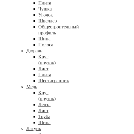
Плита
Чушка
Уголок
Швеллер
Общестроительный
профиль
Шина
Полоса
Дюраль
Круг
(пруток)
Лист
Плита
Шестигранник
Медь
Круг
(пруток)
Лента
Лист
Труба
Шина
Латунь