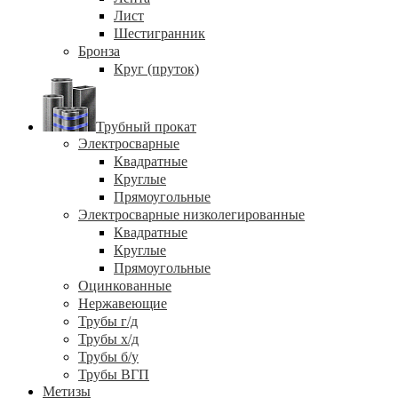
Лист
Шестигранник
Бронза
Круг (пруток)
Трубный прокат
Электросварные
Квадратные
Круглые
Прямоугольные
Электросварные низколегированные
Квадратные
Круглые
Прямоугольные
Оцинкованные
Нержавеющие
Трубы г/д
Трубы х/д
Трубы б/у
Трубы ВГП
Метизы