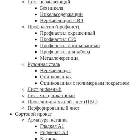
Лист нержавеющий
Без никеля
Никельсодержащий
Нержавеющий ПВЛ
Профнастил (профлист)
Профнастил окрашенный
Профнастил С20
Профнастил оцинкованный
Профнастил для забора
Металлочерепица
Рулонная сталь
Нержавеющая
Оцинкованная
Оцинкованная с полимерным покрытием
Лист рифленый
Лист холоднокатаный
Просечно-вытяжной лист (ПВЛ)
Перфорированный лист
Сортовой прокат
Арматура, катанка
Гладкая А1
Рифленая А3
Катанка