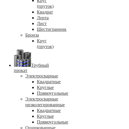
Круг
(пруток)
Квадрат
Лента
Лист
Шестигранник
Бронза
Круг
(пруток)
Трубный
прокат
Электросварные
Квадратные
Круглые
Прямоугольные
Электросварные
низколегированные
Квадратные
Круглые
Прямоугольные
Оцинкованные