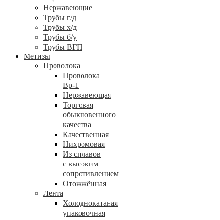
Нержавеющие
Трубы г/д
Трубы х/д
Трубы б/у
Трубы ВГП
Метизы
Проволока
Проволока
Вр-1
Нержавеющая
Торговая
обыкновенного
качества
Качественная
Нихромовая
Из сплавов
с высоким
сопротивлением
Отожжённая
Лента
Холоднокатаная
упаковочная