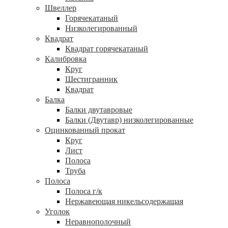
Швеллер
Горячекатаный
Низколегированный
Квадрат
Квадрат горячекатаный
Калибровка
Круг
Шестигранник
Квадрат
Балка
Балки двутавровые
Балки (Двутавр) низколегированные
Оцинкованный прокат
Круг
Лист
Полоса
Труба
Полоса
Полоса г/к
Нержавеющая никельсодержащая
Уголок
Неравнополочный