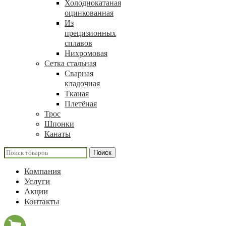
Холоднокатаная
оцинкованная
Из
прецизионных
сплавов
Нихромовая
Сетка стальная
Сварная
кладочная
Тканая
Плетёная
Трос
Шпонки
Канаты
Поиск
Компания
Услуги
Акции
Контакты