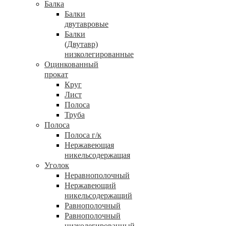
Балка
Балки
двутавровые
Балки
(Двутавр)
низколегированные
Оцинкованный
прокат
Круг
Лист
Полоса
Труба
Полоса
Полоса г/к
Нержавеющая
никельсодержащая
Уголок
Неравнополочный
Нержавеющий
никельсодержащий
Равнополочный
Равнополочный
низколегированный