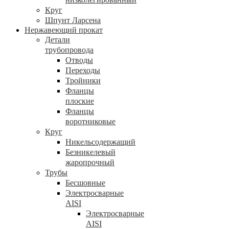
Круг
Шпунт Ларсена
Нержавеющий прокат
Детали
трубопровода
Отводы
Переходы
Тройники
Фланцы
плоские
Фланцы
воротниковые
Круг
Никельсодержащий
Безникелевый
жаропрочный
Трубы
Бесшовные
Электросварные
AISI
Электросварные
AISI