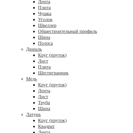
Лента
Плита
Чушка
Уголок
Швеллер
Общестроительный профиль
Шина
Полоса
Дюраль
Круг (пруток)
Лист
Плита
Шестигранник
Медь
Круг (пруток)
Лента
Лист
Труба
Шина
Латунь
Круг (пруток)
Квадрат
Лента