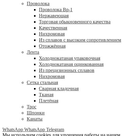
Проволока
Проволока Вр-1
Нержавеющая
Торговая обыкновенного качества
Качественная
Нихромовая
Из сплавов с высоким сопротивлением
Отожжённая
Лента
Холоднокатаная упаковочная
Холоднокатаная оцинкованная
Из прецизионных сплавов
Нихромовая
Сетка стальная
Сварная кладочная
Тканая
Плетёная
Трос
Шпонки
Канаты
WhatsApp
WhatsApp
Telegram
Мы используем cookies для улучшения работы на нашем