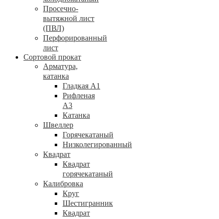
Просечно-
вытяжной лист
(ПВЛ)
Перфорированный
лист
Сортовой прокат
Арматура,
катанка
Гладкая А1
Рифленая
А3
Катанка
Швеллер
Горячекатаный
Низколегированный
Квадрат
Квадрат
горячекатаный
Калибровка
Круг
Шестигранник
Квадрат