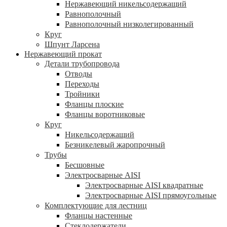
Нержавеющий никельсодержащий
Равнополочный
Равнополочный низколегированный
Круг
Шпунт Ларсена
Нержавеющий прокат
Детали трубопровода
Отводы
Переходы
Тройники
Фланцы плоские
Фланцы воротниковые
Круг
Никельсодержащий
Безникелевый жаропрочный
Трубы
Бесшовные
Электросварные AISI
Электросварные AISI квадратные
Электросварные AISI прямоугольные
Комплектующие для лестниц
Фланцы настенные
Стеклодержатели