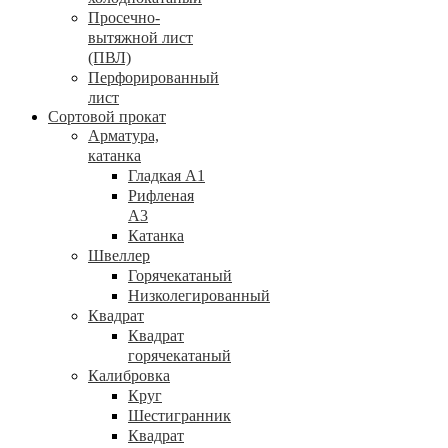
Просечно-
вытяжной лист
(ПВЛ)
Перфорированный
лист
Сортовой прокат
Арматура,
катанка
Гладкая А1
Рифленая
А3
Катанка
Швеллер
Горячекатаный
Низколегированный
Квадрат
Квадрат
горячекатаный
Калибровка
Круг
Шестигранник
Квадрат