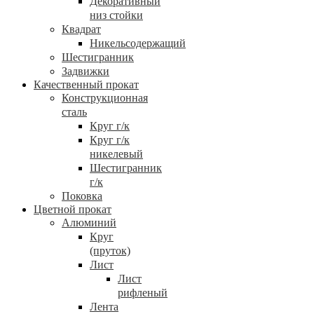
Декоративный
низ стойки
Квадрат
Никельсодержащий
Шестигранник
Задвижки
Качественный прокат
Конструкционная
сталь
Круг г/к
Круг г/к
никелевый
Шестигранник
г/к
Поковка
Цветной прокат
Алюминий
Круг
(пруток)
Лист
Лист
рифленый
Лента