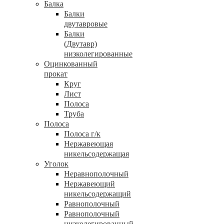
Балка
Балки
двутавровые
Балки
(Двутавр)
низколегированные
Оцинкованный
прокат
Круг
Лист
Полоса
Труба
Полоса
Полоса г/к
Нержавеющая
никельсодержащая
Уголок
Неравнополочный
Нержавеющий
никельсодержащий
Равнополочный
Равнополочный
низколегированный