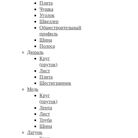
Плита
Чушка
Уголок
Швеллер
Общестроительный
профиль
Шина
Полоса
Дюраль
Круг
(пруток)
Лист
Плита
Шестигранник
Медь
Круг
(пруток)
Лента
Лист
Труба
Шина
Латунь