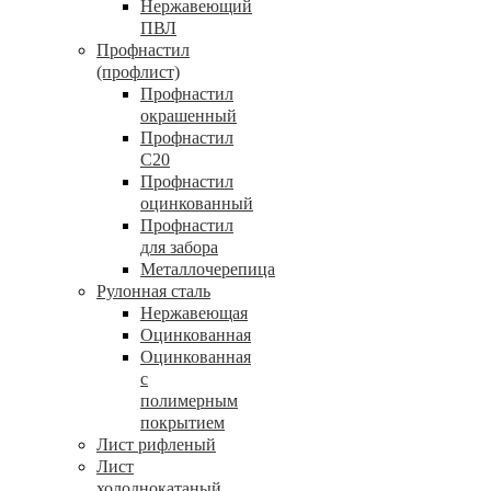
Нержавеющий
ПВЛ
Профнастил
(профлист)
Профнастил
окрашенный
Профнастил
С20
Профнастил
оцинкованный
Профнастил
для забора
Металлочерепица
Рулонная сталь
Нержавеющая
Оцинкованная
Оцинкованная
с
полимерным
покрытием
Лист рифленый
Лист
холоднокатаный