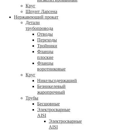
Круг
Шпунт Ларсена
Нержавеющий прокат
Детали
трубопровода
Отводы
Переходы
Тройники
Фланцы
плоские
Фланцы
воротниковые
Круг
Никельсодержащий
Безникелевый
жаропрочный
Трубы
Бесшовные
Электросварные
AISI
Электросварные
AISI