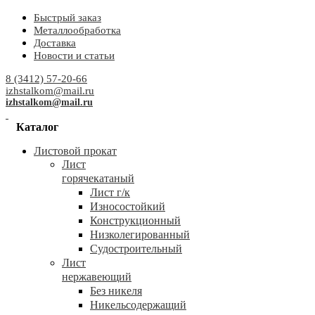
Быстрый заказ
Металлообработка
Доставка
Новости и статьи
8 (3412) 57-20-66
izhstalkom@mail.ru
izhstalkom@mail.ru
Каталог
Листовой прокат
Лист
горячекатаный
Лист г/к
Износостойкий
Конструкционный
Низколегированный
Судостроительный
Лист
нержавеющий
Без никеля
Никельсодержащий