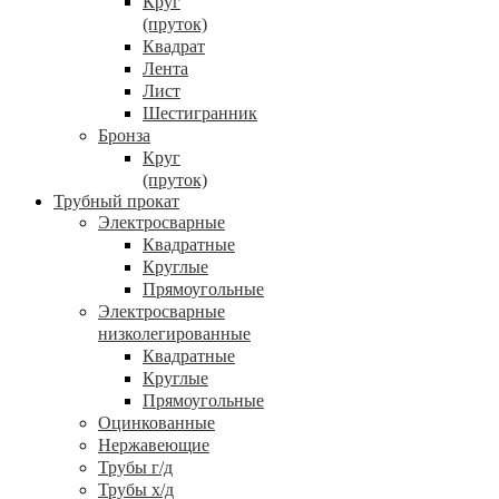
Круг
(пруток)
Квадрат
Лента
Лист
Шестигранник
Бронза
Круг
(пруток)
Трубный прокат
Электросварные
Квадратные
Круглые
Прямоугольные
Электросварные
низколегированные
Квадратные
Круглые
Прямоугольные
Оцинкованные
Нержавеющие
Трубы г/д
Трубы х/д