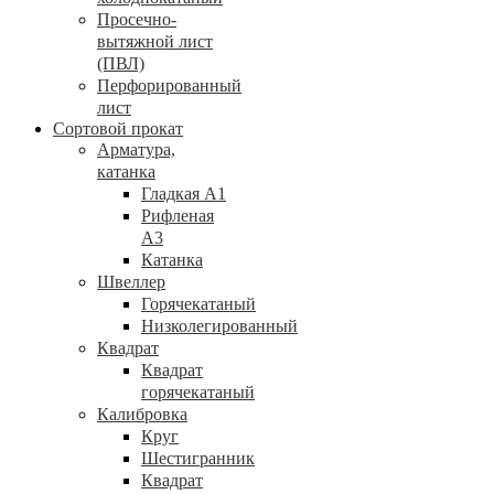
Просечно-
вытяжной лист
(ПВЛ)
Перфорированный
лист
Сортовой прокат
Арматура,
катанка
Гладкая А1
Рифленая
А3
Катанка
Швеллер
Горячекатаный
Низколегированный
Квадрат
Квадрат
горячекатаный
Калибровка
Круг
Шестигранник
Квадрат