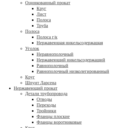
Оцинкованный прокат
Круг
Лист
Полоса
Труба
Полоса
Полоса г/к
Нержавеющая никельсодержащая
Уголок
Неравнополочный
Нержавеющий никельсодержащий
Равнополочный
Равнополочный низколегированный
Круг
Шпунт Ларсена
Нержавеющий прокат
Детали трубопровода
Отводы
Переходы
Тройники
Фланцы плоские
Фланцы воротниковые
Круг