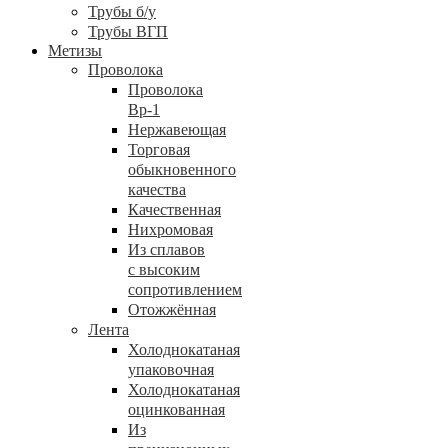
Трубы б/у
Трубы ВГП
Метизы
Проволока
Проволока
Вр-1
Нержавеющая
Торговая
обыкновенного
качества
Качественная
Нихромовая
Из сплавов
с высоким
сопротивлением
Отожжённая
Лента
Холоднокатаная
упаковочная
Холоднокатаная
оцинкованная
Из