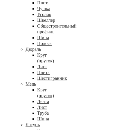
Плита
Чушка
Уголок
Швеллер
Общестроительный
профиль
Шина
Полоса
Дюраль
Круг
(пруток)
Лист
Плита
Шестигранник
Медь
Круг
(пруток)
Лента
Лист
Труба
Шина
Латунь