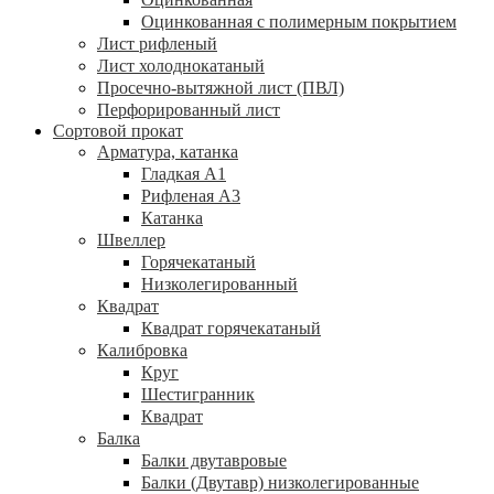
Оцинкованная с полимерным покрытием
Лист рифленый
Лист холоднокатаный
Просечно-вытяжной лист (ПВЛ)
Перфорированный лист
Сортовой прокат
Арматура, катанка
Гладкая А1
Рифленая А3
Катанка
Швеллер
Горячекатаный
Низколегированный
Квадрат
Квадрат горячекатаный
Калибровка
Круг
Шестигранник
Квадрат
Балка
Балки двутавровые
Балки (Двутавр) низколегированные