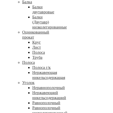
Балка
Балки
двутавровые
Балки
(Двутавр)
низколегированные
Оцинкованный
прокат
Круг
Лист
Полоса
Труба
Полоса
Полоса г/к
Нержавеющая
никельсодержащая
Уголок
Неравнополочный
Нержавеющий
никельсодержащий
Равнополочный
Равнополочный
низколегированный