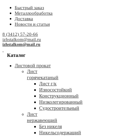
Быстрый заказ
Металлообработка
Доставка
Новости и статьи
8 (3412) 57-20-66
izhstalkom@mail.ru
izhstalkom@mail.ru
Каталог
Листовой прокат
Лист
горячекатаный
Лист г/к
Износостойкий
Конструкционный
Низколегированный
Судостроительный
Лист
нержавеющий
Без никеля
Никельсодержащий