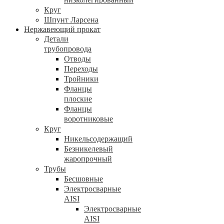
Круг
Шпунт Ларсена
Нержавеющий прокат
Детали
трубопровода
Отводы
Переходы
Тройники
Фланцы
плоские
Фланцы
воротниковые
Круг
Никельсодержащий
Безникелевый
жаропрочный
Трубы
Бесшовные
Электросварные
AISI
Электросварные
AISI