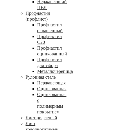
Нержавеющий
ПВЛ
Профнастил
(профлист)
Профнастил
окрашенный
Профнастил
С20
Профнастил
оцинкованный
Профнастил
для забора
Металлочерепица
Рулонная сталь
Нержавеющая
Оцинкованная
Оцинкованная
с
полимерным
покрытием
Лист рифленый
Лист
холоднокатаный