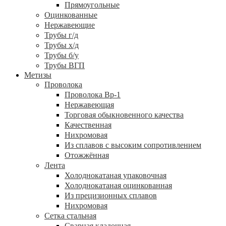
Прямоугольные
Оцинкованные
Нержавеющие
Трубы г/д
Трубы х/д
Трубы б/у
Трубы ВГП
Метизы
Проволока
Проволока Вр-1
Нержавеющая
Торговая обыкновенного качества
Качественная
Нихромовая
Из сплавов с высоким сопротивлением
Отожжённая
Лента
Холоднокатаная упаковочная
Холоднокатаная оцинкованная
Из прецизионных сплавов
Нихромовая
Сетка стальная
Сварная кладочная