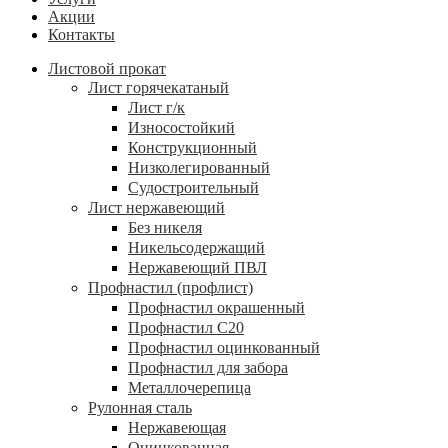
Акции
Контакты
Листовой прокат
Лист горячекатаный
Лист г/к
Износостойкий
Конструкционный
Низколегированный
Судостроительный
Лист нержавеющий
Без никеля
Никельсодержащий
Нержавеющий ПВЛ
Профнастил (профлист)
Профнастил окрашенный
Профнастил С20
Профнастил оцинкованный
Профнастил для забора
Металлочерепица
Рулонная сталь
Нержавеющая
Оцинкованная