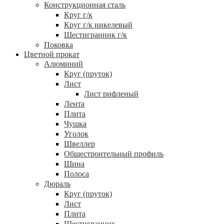
Конструкционная сталь
Круг г/к
Круг г/к никелевый
Шестигранник г/к
Поковка
Цветной прокат
Алюминий
Круг (пруток)
Лист
Лист рифленый
Лента
Плита
Чушка
Уголок
Швеллер
Общестроительный профиль
Шина
Полоса
Дюраль
Круг (пруток)
Лист
Плита
Шестигранник