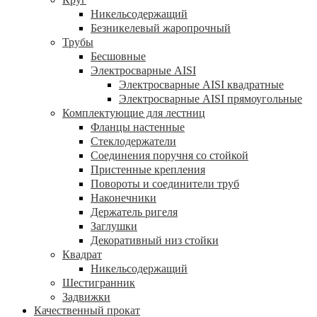
Никельсодержащий
Безникелевый жаропрочный
Трубы
Бесшовные
Электросварные AISI
Электросварные AISI квадратные
Электросварные AISI прямоугольные
Комплектующие для лестниц
Фланцы настенные
Стеклодержатели
Соединения поручня со стойкой
Пристенные крепления
Повороты и соединители труб
Наконечники
Держатель ригеля
Заглушки
Декоративный низ стойки
Квадрат
Никельсодержащий
Шестигранник
Задвижки
Качественный прокат