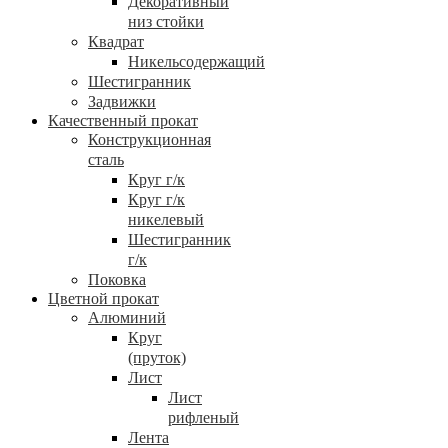
Декоративный
низ стойки
Квадрат
Никельсодержащий
Шестигранник
Задвижки
Качественный прокат
Конструкционная
сталь
Круг г/к
Круг г/к
никелевый
Шестигранник
г/к
Поковка
Цветной прокат
Алюминий
Круг
(пруток)
Лист
Лист
рифленый
Лента