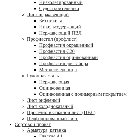
Низколегированный
Судостроительный
Лист нержавеющий
Без никеля
Никельсодержащий
Нержавеющий ПВЛ
Профнастил (профлист)
Профнастил окрашенный
Профнастил С20
Профнастил оцинкованный
Профнастил для забора
Металлочерепица
Рулонная сталь
Нержавеющая
Оцинкованная
Оцинкованная с полимерным покрытием
Лист рифленый
Лист холоднокатаный
Просечно-вытяжной лист (ПВЛ)
Перфорированный лист
Сортовой прокат
Арматура, катанка
Гладкая А1