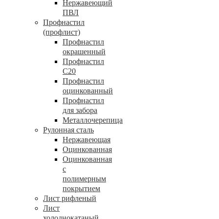
Нержавеющий
ПВЛ
Профнастил
(профлист)
Профнастил
окрашенный
Профнастил
С20
Профнастил
оцинкованный
Профнастил
для забора
Металлочерепица
Рулонная сталь
Нержавеющая
Оцинкованная
Оцинкованная
с
полимерным
покрытием
Лист рифленый
Лист
холоднокатаный