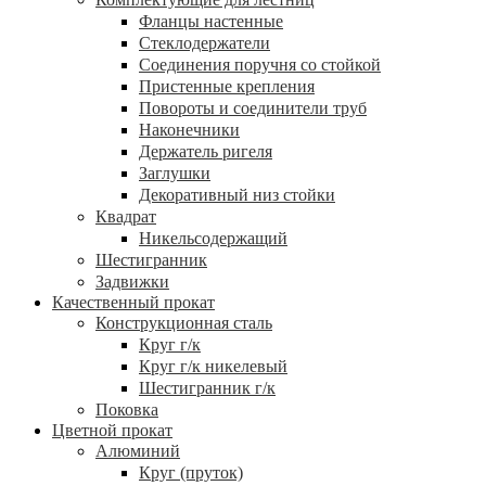
Фланцы настенные
Стеклодержатели
Соединения поручня со стойкой
Пристенные крепления
Повороты и соединители труб
Наконечники
Держатель ригеля
Заглушки
Декоративный низ стойки
Квадрат
Никельсодержащий
Шестигранник
Задвижки
Качественный прокат
Конструкционная сталь
Круг г/к
Круг г/к никелевый
Шестигранник г/к
Поковка
Цветной прокат
Алюминий
Круг (пруток)