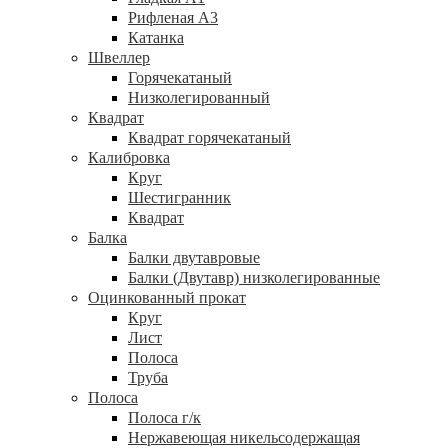
Рифленая А3
Катанка
Швеллер
Горячекатаный
Низколегированный
Квадрат
Квадрат горячекатаный
Калибровка
Круг
Шестигранник
Квадрат
Балка
Балки двутавровые
Балки (Двутавр) низколегированные
Оцинкованный прокат
Круг
Лист
Полоса
Труба
Полоса
Полоса г/к
Нержавеющая никельсодержащая