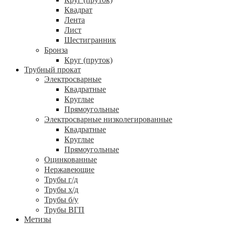
Квадрат
Лента
Лист
Шестигранник
Бронза
Круг (пруток)
Трубный прокат
Электросварные
Квадратные
Круглые
Прямоугольные
Электросварные низколегированные
Квадратные
Круглые
Прямоугольные
Оцинкованные
Нержавеющие
Трубы г/д
Трубы х/д
Трубы б/у
Трубы ВГП
Метизы