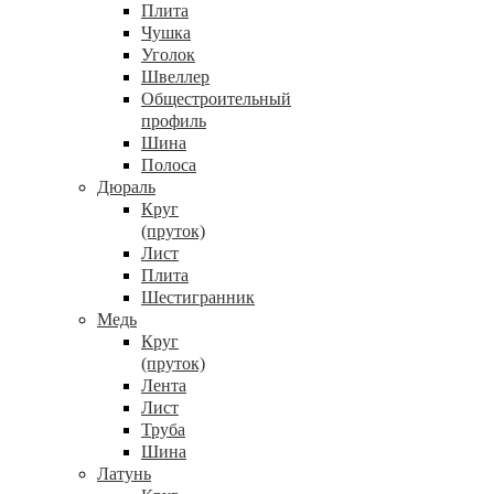
Плита
Чушка
Уголок
Швеллер
Общестроительный
профиль
Шина
Полоса
Дюраль
Круг
(пруток)
Лист
Плита
Шестигранник
Медь
Круг
(пруток)
Лента
Лист
Труба
Шина
Латунь