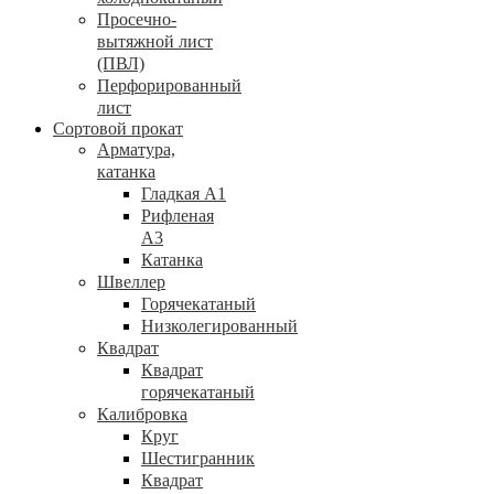
Просечно-
вытяжной лист
(ПВЛ)
Перфорированный
лист
Сортовой прокат
Арматура,
катанка
Гладкая А1
Рифленая
А3
Катанка
Швеллер
Горячекатаный
Низколегированный
Квадрат
Квадрат
горячекатаный
Калибровка
Круг
Шестигранник
Квадрат