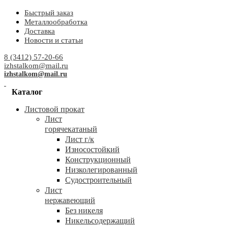
Быстрый заказ
Металлообработка
Доставка
Новости и статьи
8 (3412) 57-20-66
izhstalkom@mail.ru
izhstalkom@mail.ru
Каталог
Листовой прокат
Лист
горячекатаный
Лист г/к
Износостойкий
Конструкционный
Низколегированный
Судостроительный
Лист
нержавеющий
Без никеля
Никельсодержащий