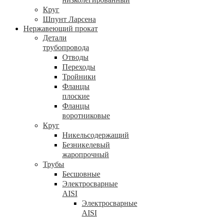
Круг
Шпунт Ларсена
Нержавеющий прокат
Детали
трубопровода
Отводы
Переходы
Тройники
Фланцы
плоские
Фланцы
воротниковые
Круг
Никельсодержащий
Безникелевый
жаропрочный
Трубы
Бесшовные
Электросварные
AISI
Электросварные
AISI