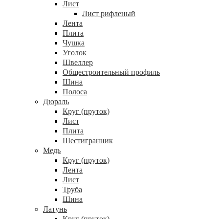
Лист
Лист рифленый
Лента
Плита
Чушка
Уголок
Швеллер
Общестроительный профиль
Шина
Полоса
Дюраль
Круг (пруток)
Лист
Плита
Шестигранник
Медь
Круг (пруток)
Лента
Лист
Труба
Шина
Латунь
Круг (пруток)