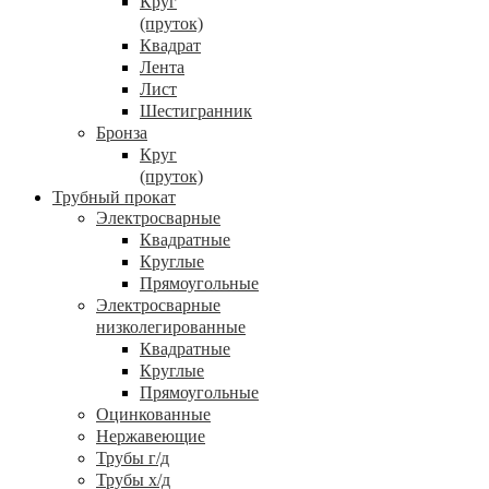
Круг
(пруток)
Квадрат
Лента
Лист
Шестигранник
Бронза
Круг
(пруток)
Трубный прокат
Электросварные
Квадратные
Круглые
Прямоугольные
Электросварные
низколегированные
Квадратные
Круглые
Прямоугольные
Оцинкованные
Нержавеющие
Трубы г/д
Трубы х/д