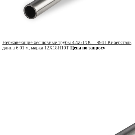
Нержавеющие бесшовные трубы 42х6 ГОСТ 9941 Киберсталь,
длина 6,01 м, марка 12Х18Н10Т
Цена по запросу