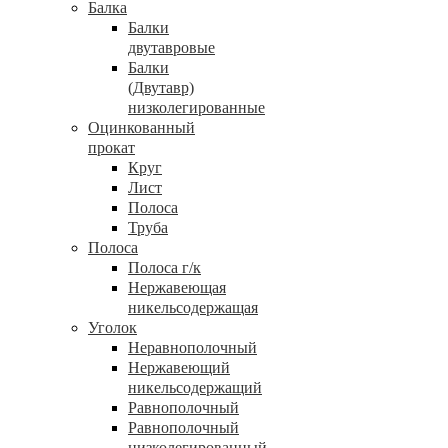
Балка
Балки
двутавровые
Балки
(Двутавр)
низколегированные
Оцинкованный
прокат
Круг
Лист
Полоса
Труба
Полоса
Полоса г/к
Нержавеющая
никельсодержащая
Уголок
Неравнополочный
Нержавеющий
никельсодержащий
Равнополочный
Равнополочный
низколегированный