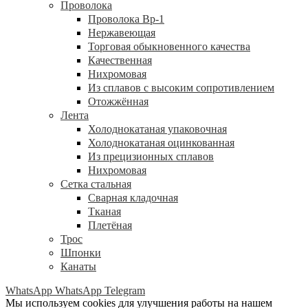
Проволока
Проволока Вр-1
Нержавеющая
Торговая обыкновенного качества
Качественная
Нихромовая
Из сплавов с высоким сопротивлением
Отожжённая
Лента
Холоднокатаная упаковочная
Холоднокатаная оцинкованная
Из прецизионных сплавов
Нихромовая
Сетка стальная
Сварная кладочная
Тканая
Плетёная
Трос
Шпонки
Канаты
WhatsApp
WhatsApp
Telegram
Мы используем cookies для улучшения работы на нашем