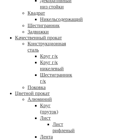
Декоративный
низ стойки
Квадрат
Никельсодержащий
Шестигранник
Задвижки
Качественный прокат
Конструкционная
сталь
Круг г/к
Круг г/к
никелевый
Шестигранник
г/к
Поковка
Цветной прокат
Алюминий
Круг
(пруток)
Лист
Лист
рифленый
Лента