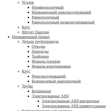
Уголок
Неравнополочный
Нержавеющий никельсодержащий
Равнополочный
Равнополочный низколегированный
Круг
Шпунт Ларсена
Нержавеющий прокат
Детали трубопровода
Отводы
Переходы
Тройники
Фланцы плоские
Фланцы воротниковые
Круг
Никельсодержащий
Безникелевый жаропрочный
Трубы
Бесшовные
Электросварные AISI
Электросварные AISI квадратные
Электросварные AISI прямоугольные
Комплектующие для лестниц