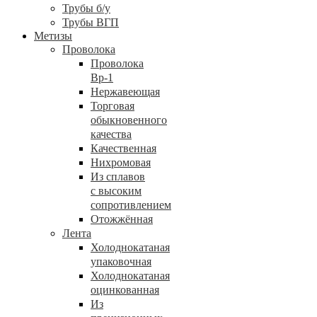
Трубы б/у
Трубы ВГП
Метизы
Проволока
Проволока
Вр-1
Нержавеющая
Торговая
обыкновенного
качества
Качественная
Нихромовая
Из сплавов
с высоким
сопротивлением
Отожжённая
Лента
Холоднокатаная
упаковочная
Холоднокатаная
оцинкованная
Из